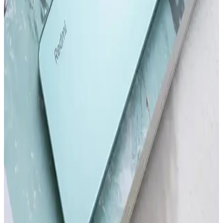
Redmi Note 11 Pro ve Redmi Note 12 Pro
Karşılaştırması: Özellikler ve Farklar
Redmi Note 11 Pro ve Redmi Note 12 Pro modellerinin tasarım,
performans, kamera ve batarya özelliklerini karşılaştırıyoruz. Hangi
modelin ihtiyaçlarınıza uygun olduğunu belirlemenize yardımcı olur.
Samsung'un İlk Akıllı Telefonu ve Teknolojideki
Gelişimi Üzerine Detaylı İnceleme
Samsung'un ilk akıllı telefonu hakkında bilgi olmamakla birlikte,
markanın teknoloji yolculuğu ve Galaxy serisinin gelişimi öne
çıkıyor.
Akıllı Telefon ve Tabletlerde Dosya Temizleme ve
Performans Optimizasyonu
Akıllı telefon ve tabletlerde düzenli dosya temizliği, cihaz
performansını artırır ve depolama alanını genişletir. Güvenilir araçlar
ve doğru yöntemlerle gereksiz dosyalardan kurtulun.
Redmi'nin En Yeni Akıllı Telefon Modeli Hakkında
Güncel Bilgiler ve Beklentiler