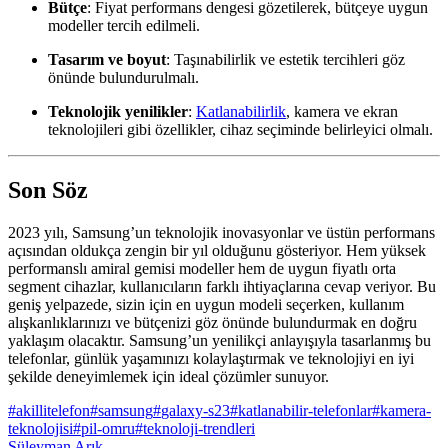
Bütçe
: Fiyat performans dengesi gözetilerek, bütçeye uygun
modeller tercih edilmeli.
Tasarım ve boyut
: Taşınabilirlik ve estetik tercihleri göz
önünde bulundurulmalı.
Teknolojik yenilikler
:
Katlanabilirlik
, kamera ve ekran
teknolojileri gibi özellikler, cihaz seçiminde belirleyici olmalı.
Son Söz
2023 yılı, Samsung’un teknolojik inovasyonlar ve üstün performans
açısından oldukça zengin bir yıl olduğunu gösteriyor. Hem yüksek
performanslı amiral gemisi modeller hem de uygun fiyatlı orta
segment cihazlar, kullanıcıların farklı ihtiyaçlarına cevap veriyor. Bu
geniş yelpazede, sizin için en uygun modeli seçerken, kullanım
alışkanlıklarınızı ve bütçenizi göz önünde bulundurmak en doğru
yaklaşım olacaktır. Samsung’un yenilikçi anlayışıyla tasarlanmış bu
telefonlar, günlük yaşamınızı kolaylaştırmak ve teknolojiyi en iyi
şekilde deneyimlemek için ideal çözümler sunuyor.
#
akillitelefon
#
samsung
#
galaxy-s23
#
katlanabilir-telefonlar
#
kamera-
teknolojisi
#
pil-omru
#
teknoloji-trendleri
Süleyman Arık