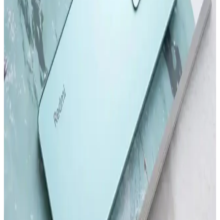
Samsung Galaxy S24 ve S24 Ultra Karşılaştırması:
Özellikler ve Kullanıcı Deneyimleri
Samsung Galaxy S24 ve S24 Ultra modellerinin tasarım, ekran,
kamera ve performans özelliklerini karşılaştırıyoruz. Güncellemeler
ve kullanıcı deneyimleriyle ilgili önemli bilgiler içerir.
Redmi Note 11 Pro ve Redmi Note 12 Pro
Karşılaştırması: Özellikler ve Farklar
Redmi Note 11 Pro ve Redmi Note 12 Pro modellerinin tasarım,
performans, kamera ve batarya özelliklerini karşılaştırıyoruz. Hangi
modelin ihtiyaçlarınıza uygun olduğunu belirlemenize yardımcı olur.
Samsung'un İlk Akıllı Telefonu ve Teknolojideki
Gelişimi Üzerine Detaylı İnceleme
Samsung'un ilk akıllı telefonu hakkında bilgi olmamakla birlikte,
markanın teknoloji yolculuğu ve Galaxy serisinin gelişimi öne
çıkıyor.
Akıllı Telefon ve Tabletlerde Dosya Temizleme ve
Performans Optimizasyonu