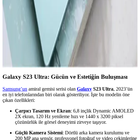
Akıllı telefon ve tabletlerde düzenli dosya temizliği, cihaz
performansını artırır ve depolama alanını genişletir. Güvenilir araçlar
ve doğru yöntemlerle gereksiz dosyalardan kurtulun.
Redmi'nin En Yeni Akıllı Telefon Modeli Hakkında
Güncel Bilgiler ve Beklentiler
Redmi'nin yeni modeli hakkında kesin detaylar henüz açıklanmadı,
ancak teknolojik gelişmeler ve piyasa stratejileri yüksek performans
ve yenilik vaat ediyor.
Galaxy S23 Ultra: Gücün ve Estetiğin Buluşması
Samsung’un
amiral gemisi serisi olan
Galaxy
S23 Ultra
, 2023’ün
en iyi telefonlarından biri olarak gösteriliyor. İşte bu modelin öne
çıkan özellikleri:
Çarpıcı Tasarım ve Ekran
: 6,8 inçlik Dynamic AMOLED
2X ekran, 120 Hz yenileme hızı ve 1440 x 3200 piksel
çözünürlük ile görsel deneyimi zirveye taşıyor.
Güçlü Kamera Sistemi
: Dörtlü arka kamera kurulumu ve
200 MP ana sensör, profesyonel fotoğraf ve video çekimlerine