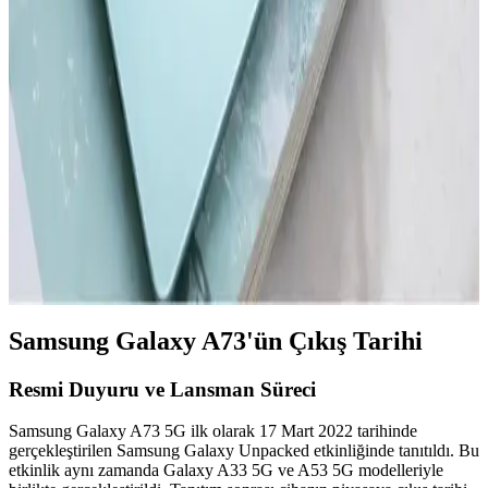
Akıllı Telefon ve Tabletlerde Dosya Temizleme ve
Performans Optimizasyonu
Akıllı telefon ve tabletlerde düzenli dosya temizliği, cihaz
performansını artırır ve depolama alanını genişletir. Güvenilir araçlar
ve doğru yöntemlerle gereksiz dosyalardan kurtulun.
Redmi'nin En Yeni Akıllı Telefon Modeli Hakkında
Güncel Bilgiler ve Beklentiler
Redmi'nin yeni modeli hakkında kesin detaylar henüz açıklanmadı,
ancak teknolojik gelişmeler ve piyasa stratejileri yüksek performans
ve yenilik vaat ediyor.
Samsung Galaxy A73'ün Çıkış Tarihi
Resmi Duyuru ve Lansman Süreci
Samsung Galaxy A73 5G ilk olarak 17 Mart 2022 tarihinde
gerçekleştirilen Samsung Galaxy Unpacked etkinliğinde tanıtıldı. Bu
etkinlik aynı zamanda Galaxy A33 5G ve A53 5G modelleriyle