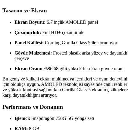
Tasarım ve Ekran
Ekran Boyutu:
6.7 inçlik AMOLED panel
Çözünürlük:
Full HD+ çözünürlük
Panel Kalitesi:
Corning Gorilla Glass 5 ile korunuyor
Gövde Malzemesi:
Frosted plastik arka yüzey ve dayanıklı
çerçeve
Ekran Oranı:
%86.68 gibi yüksek bir ekran gövde oranı
Bu geniş ve kaliteli ekran multimedya içerikleri ve oyun deneyimi
için oldukça uygun. AMOLED teknolojisi sayesinde canlı renkler
ve yüksek kontrast sağlanırken Gorilla Glass 5 ekranın çizilmelere
karşı dayanıklılığını artırıyor.
Performans ve Donanım
İşlemci:
Snapdragon 750G 5G yonga seti
RAM:
8 GB