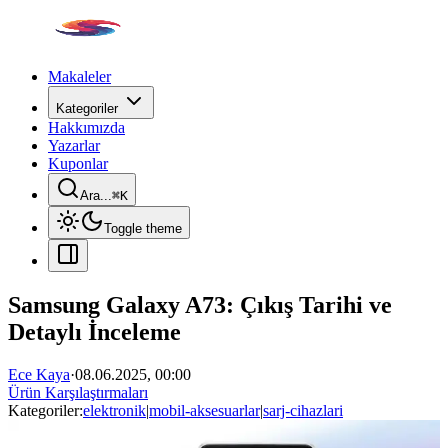
Makaleler
Kategoriler
Hakkımızda
Yazarlar
Kuponlar
Ara...
⌘
K
Toggle theme
Samsung Galaxy A73: Çıkış Tarihi ve
Detaylı İnceleme
Ece Kaya
·
08.06.2025, 00:00
Ürün Karşılaştırmaları
Kategoriler:
elektronik
|
mobil-aksesuarlar
|
sarj-cihazlari