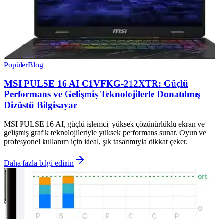
Popüler
Blog
MSI PULSE 16 AI C1VFKG-212XTR: Güçlü
Performans ve Gelişmiş Teknolojilerle Donatılmış
Dizüstü Bilgisayar
MSI PULSE 16 AI, güçlü işlemci, yüksek çözünürlüklü ekran ve
gelişmiş grafik teknolojileriyle yüksek performans sunar. Oyun ve
profesyonel kullanım için ideal, şık tasarımıyla dikkat çeker.
Daha fazla bilgi edinin