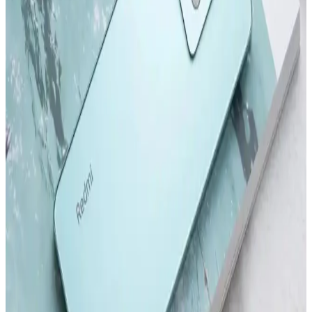
önemli adımlar atıyor. Yeni modeller ve teknolojik gelişmelerle ilgili
detaylar, kullanıcıların bilinçli tercihler yapmasını sağlıyor.
Samsung Galaxy S24 ve S24 Ultra Karşılaştırması:
Özellikler ve Kullanıcı Deneyimleri
Samsung Galaxy S24 ve S24 Ultra modellerinin tasarım, ekran,
kamera ve performans özelliklerini karşılaştırıyoruz. Güncellemeler
ve kullanıcı deneyimleriyle ilgili önemli bilgiler içerir.
Redmi Note 11 Pro ve Redmi Note 12 Pro
Karşılaştırması: Özellikler ve Farklar
Redmi Note 11 Pro ve Redmi Note 12 Pro modellerinin tasarım,
performans, kamera ve batarya özelliklerini karşılaştırıyoruz. Hangi
modelin ihtiyaçlarınıza uygun olduğunu belirlemenize yardımcı olur.
Samsung'un İlk Akıllı Telefonu ve Teknolojideki
Gelişimi Üzerine Detaylı İnceleme
Samsung'un ilk akıllı telefonu hakkında bilgi olmamakla birlikte,
markanın teknoloji yolculuğu ve Galaxy serisinin gelişimi öne
çıkıyor.