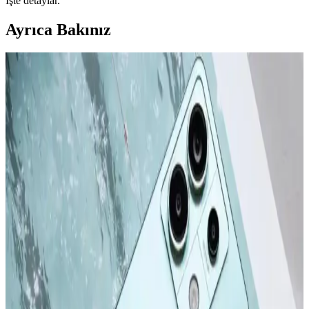
İşte detaylar.
Ayrıca Bakınız
Apple iPhone 16 Plus 512GB Pembe Akıllı Telefon
Gelişmiş Tasarım ve Yüksek Performans
Apple iPhone 16 Plus, 512GB depolama, gelişmiş kamera
özellikleri ve dayanıklı tasarımıyla öne çıkıyor. Güçlü A18 Bionic
çip, uzun pil ömrü ve 5G desteğiyle üstün kullanıcı deneyimi sunar.
Apple iPhone 16 Pro Max 512GB Siyah: Gelişmiş
Kamera ve Yüksek Performanslı Akıllı Telefon
iPhone 16 Pro Max, titanyum tasarımı, 6,9 inç ekran ve gelişmiş
kameralarıyla öne çıkan yüksek performanslı akıllı telefon. Uzun pil
ömrü ve yenilikçi özellikleriyle kullanıcıların beklentilerini karşılar.
Apple iPhone Serisinin Güncel Modelleri ve
Gelecekteki Yenilikler Hakkında Bilgi
2022 ve sonrası iPhone modelleri, tasarım ve performans alanında