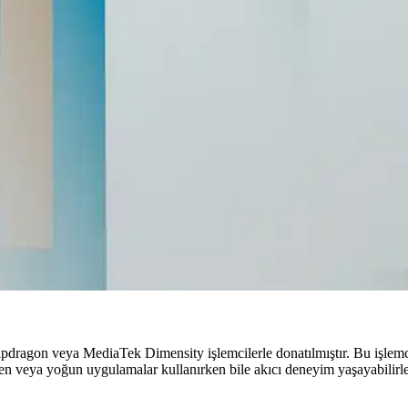
şmalar ve Kullanıcı Etkileri
esi ve geliştirici seçeneklerinin kapatılabilmesi gibi yenilikler sunuy
ve İpuçları
i, adımlar ve düzenleme ipuçlarıyla günlük kullanımınızı kolaylaştırıy
ı Hakkında Detaylı Bilgi
ve 4000 mAh bataryasıyla orta segmentte ideal bir akıllı telefon se
Kullanım Alanları
e taşınabilirlik özellikleriyle kullanıcıların beklentilerini karşılar.
pdragon veya MediaTek Dimensity işlemcilerle donatılmıştır. Bu işlemcil
rken veya yoğun uygulamalar kullanırken bile akıcı deneyim yaşayabilirle