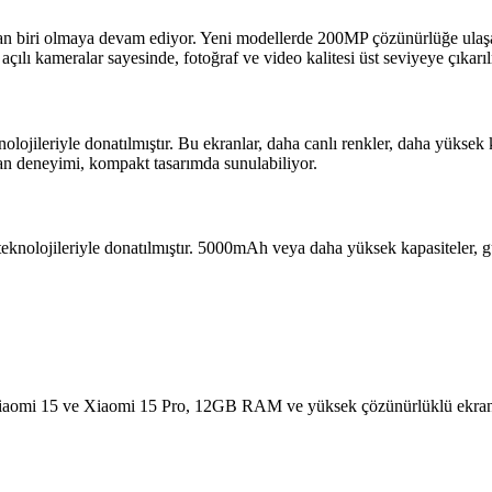
ından biri olmaya devam ediyor. Yeni modellerde 200MP çözünürlüğe ulaş
 açılı kameralar sayesinde, fotoğraf ve video kalitesi üst seviyeye çıkarıl
leriyle donatılmıştır. Bu ekranlar, daha canlı renkler, daha yüksek kon
ran deneyimi, kompakt tasarımda sunulabiliyor.
rj teknolojileriyle donatılmıştır. 5000mAh veya daha yüksek kapasiteler,
. Xiaomi 15 ve Xiaomi 15 Pro, 12GB RAM ve yüksek çözünürlüklü ekranla