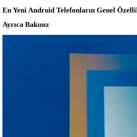
En Yeni Android Telefonların Genel Özelli
Ayrıca Bakınız
Samsung Galaxy Android Güncellemeleri ve Kurtarma 
Samsung Galaxy cihazlarda Android güncellemeleriyle kurtarma araçları kı
iPhone 17 Pro Kullanıcı Deneyimi ve Android'e Geri 
iPhone 17 Pro donanım açısından üstün olsa da iOS'un veri kullanımı, 
Google'ın Android Üçüncü Taraf Uygulama Yükleme P
Google, Android'de üçüncü taraf uygulama yükleme sürecini daha güvenli
Nothing Phone 4a ve 4a Pro: Minimalizmden Uzak, Be
Nothing Phone 4a ve 4a Pro, minimalizmden uzak tasarım anlayışı ve tek