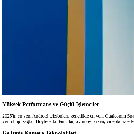
Android'de Yeni Yan Yükleme Süreci: Özellikler, Tartı
Android'de yeni yan yükleme süreci, tek seferlik izin, ADB etkilenmem
yaratıyor.
Mobil Cihazlarda Ekran Görüntüsü Alma Yöntemleri 
Mobil cihazlarda ekran görüntüsü almak için Android ve iOS yöntemler
Samsung Galaxy A50 Özellikleri ve Kullanım Alanlar
Samsung Galaxy A50, 6.4 inç Super AMOLED ekranı, 25 MP kameraları 
Lenovo Tablet Modelleri ve Özellikleri: Çeşitlilik ve 
Lenovo tabletler, çeşitli modelleriyle yüksek çözünürlük, uzun pil ömrü v
Yüksek Performans ve Güçlü İşlemciler
2025'in en yeni Android telefonları, genellikle en yeni Qualcomm Sna
verimliliği sağlar. Böylece kullanıcılar, oyun oynarken, videolar izle
Gelişmiş Kamera Teknolojileri