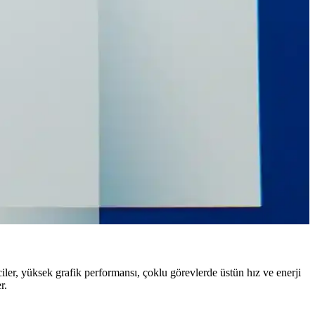
or. Ancak 24 saat bekleme süresi ve kimlik doğrulama tartışma
oruz.
çeneği sunar.
er, yüksek grafik performansı, çoklu görevlerde üstün hız ve enerji
r.