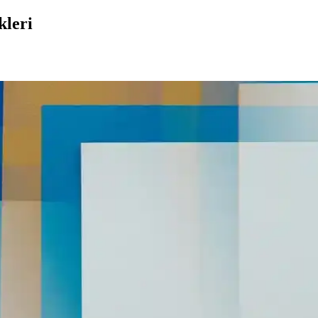
kleri
Araçlarının Kısıtlanmasının Etkileri
sıtlandı. Bu değişiklikler kullanıcı kontrolünü azaltırken, alternatif iş
Dönüş Nedenleri Üzerine Analiz
bildirim yönetimi ve klavye gibi kısıtlamaları kullanıcıları Android'e 
olitikası ve Yeni Güvenlik Düzenlemeleri
 hale getirmek için yeni düzenlemeler getiriyor. Bu değişiklikler kulla
lirgin Tasarım ve Teknik Özellikler
nik özellikleriyle kullanıcılar arasında tartışma yaratıyor. Kulaklık ja