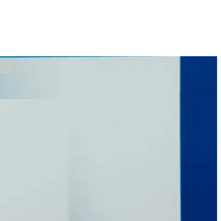
letim sistemlerine ilgiyi artırıyor.
geri dönmeye yönlendiriyor.
nıcı güvenliğini artırırken yükleme süreçlerini zorlaştırıyor.
kı yok, yapay zeka özellikleri ve donanım tercihleri öne çıkıyor.