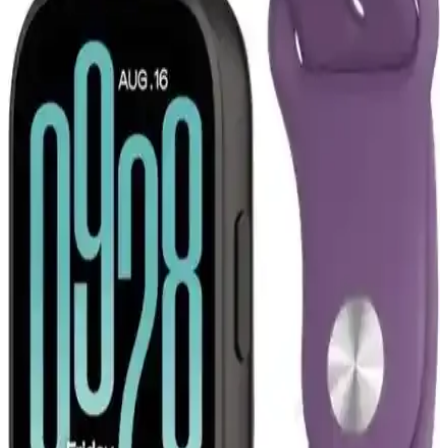
Tasarım, Ses Kalitesi ve Kullanım Özellikleri
Guess kulak üstü Bluetooth kulaklık, şık tasarımı, yüksek ses kalitesi
ve ergonomik yapısıyla öne çıkar. Bluetooth 5.3 ve Type-C şarj ile
kullanımı kolay, konforlu ve dayanıklı bu model, müzik tutkunları
için ideal bir seçimdir.
Apple'ın Liquid Glass Tasarımı ve Erişilebilirlik
Sorunlarının Kullanıcı Deneyimine Etkisi
Apple'ın Liquid Glass tasarımı, düşük görme yetisine sahip
kullanıcılar için okunabilirlik sorunları yaratıyor. Uzun süredir
devam eden erişilebilirlik hataları ise performans ve kullanıcı
memnuniyetini olumsuz etkiliyor.
Apple iPhone 16 Pro Max 512GB Siyah: Gelişmiş
Kamera ve Yüksek Performanslı Akıllı Telefon
iPhone 16 Pro Max, titanyum tasarımı, 6,9 inç ekran ve gelişmiş
kameralarıyla öne çıkan yüksek performanslı akıllı telefon. Uzun pil
ömrü ve yenilikçi özellikleriyle kullanıcıların beklentilerini karşılar.
JLab'in Abartılı Boyuttaki Bluetooth