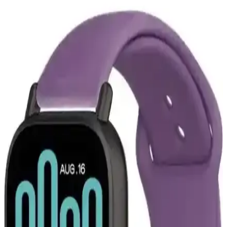
Sağlayan İnce Tasarım
McStorey MacBook Air Kılıfı, yüksek kaliteli TPU malzemeden
üretilmiş, şık tasarımıyla cihazınızı çizik ve darbelere karşı korur,
hafif ve estetik yapısıyla kullanım kolaylığı sağlar.
Mark Ryden Lexus MR-7510 USB Şarj Portlu
Omuz Çantası İnceleme ve Özellikleri
Lexus MR-7510, suya dayanıklı Oxford kumaş, USB şarj portu ve
düzenleyici cepleriyle günlük kullanımda pratik ve şık bir omuz
çantasıdır.
Guess Kulak Üstü Bluetooth Kulaklık İncelemesi:
Tasarım, Ses Kalitesi ve Kullanım Özellikleri
Guess kulak üstü Bluetooth kulaklık, şık tasarımı, yüksek ses kalitesi
ve ergonomik yapısıyla öne çıkar. Bluetooth 5.3 ve Type-C şarj ile
kullanımı kolay, konforlu ve dayanıklı bu model, müzik tutkunları
için ideal bir seçimdir.
Apple'ın Liquid Glass Tasarımı ve Erişilebilirlik
Sorunlarının Kullanıcı Deneyimine Etkisi