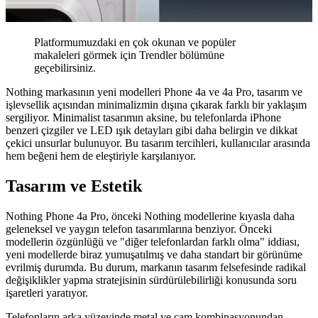
Platformumuzdaki en çok okunan ve popüler
makaleleri görmek için Trendler bölümüne
geçebilirsiniz.
Nothing markasının yeni modelleri Phone 4a ve 4a Pro, tasarım ve
işlevsellik açısından minimalizmin dışına çıkarak farklı bir yaklaşım
sergiliyor. Minimalist tasarımın aksine, bu telefonlarda iPhone
benzeri çizgiler ve LED ışık detayları gibi daha belirgin ve dikkat
çekici unsurlar bulunuyor. Bu tasarım tercihleri, kullanıcılar arasında
hem beğeni hem de eleştiriyle karşılanıyor.
Tasarım ve Estetik
Nothing Phone 4a Pro, önceki Nothing modellerine kıyasla daha
geleneksel ve yaygın telefon tasarımlarına benziyor. Önceki
modellerin özgünlüğü ve "diğer telefonlardan farklı olma" iddiası,
yeni modellerde biraz yumuşatılmış ve daha standart bir görünüme
evrilmiş durumda. Bu durum, markanın tasarım felsefesinde radikal
değişiklikler yapma stratejisinin sürdürülebilirliği konusunda soru
işaretleri yaratıyor.
Telefonların arka yüzeyinde metal ve cam kombinasyonundan