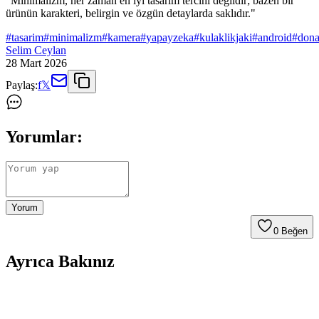
"Minimalizm, her zaman en iyi tasarım tercihi değildir; bazen bir
ürünün karakteri, belirgin ve özgün detaylarda saklıdır."
#
tasarim
#
minimalizm
#
kamera
#
yapayzeka
#
kulaklikjaki
#
android
#
don
Selim Ceylan
28 Mart 2026
Paylaş:
f
𝕏
Yorumlar:
Yorum
0
Beğen
Ayrıca Bakınız
McStorey MacBook Air Kılıfı: Estetik ve Koruma