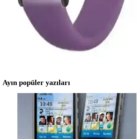
Actto Çok Kademeli Notebook Stanı, ergonomik tasarımı ve
dayanıklı malzemeleriyle uzun süreli kullanımlar için ideal.
Ayarlanabilir yükseklik ve kablo düzenleme özellikleriyle çalışma
konforunu artırır.
Xiaomi Redmi Watch 5 Active Uyumlu Silikon
Kayışın Özellikleri ve Kullanıcı Yorumları
Xiaomi Redmi Watch 5 Active ile uyumlu silikon kayış, hafifliği,
dayanıklılığı ve şık tasarımıyla günlük kullanım için ideal. Renk
seçenekleri ve pratik takma özellikleri öne çıkar.
Ayın popüler yazıları