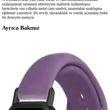
uzaklaşılarak tamamen alüminyum malzeme kullanılması,
üreticilerin son yıllarda metal-cam sandviç tasarımdan uzaklaşma
eğilimini yansıtıyor. Bu tercih, dayanıklılık ve estetik açısından farklı
bir deneyim sunuyor.
Ayrıca Bakınız
McStorey MacBook Air Kılıfı: Estetik ve Koruma
Sağlayan İnce Tasarım
McStorey MacBook Air Kılıfı, yüksek kaliteli TPU malzemeden
üretilmiş, şık tasarımıyla cihazınızı çizik ve darbelere karşı korur,
hafif ve estetik yapısıyla kullanım kolaylığı sağlar.
Mark Ryden Lexus MR-7510 USB Şarj Portlu
Omuz Çantası İnceleme ve Özellikleri
Lexus MR-7510, suya dayanıklı Oxford kumaş, USB şarj portu ve
düzenleyici cepleriyle günlük kullanımda pratik ve şık bir omuz
çantasıdır.
Guess Kulak Üstü Bluetooth Kulaklık İncelemesi: