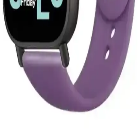
Hoparlörlerinin Tasarımı ve Kamu Alanlarındaki
Etkileri
JLab'in boyun etrafına takılan büyük Bluetooth hoparlörleri, müziği
çevreye yayarak yeni bir deneyim sunuyor. Ancak kamu alanlarında
kullanımı sosyal ve sağlık açısından tartışmalara yol açıyor.
Actto Çok Kademeli Notebook Stanı: Ergonomik ve
Fonksiyonel Tasarım Özellikleri
Actto Çok Kademeli Notebook Stanı, ergonomik tasarımı ve
dayanıklı malzemeleriyle uzun süreli kullanımlar için ideal.
Ayarlanabilir yükseklik ve kablo düzenleme özellikleriyle çalışma
konforunu artırır.
Xiaomi Redmi Watch 5 Active Uyumlu Silikon
Kayışın Özellikleri ve Kullanıcı Yorumları
Xiaomi Redmi Watch 5 Active ile uyumlu silikon kayış, hafifliği,
dayanıklılığı ve şık tasarımıyla günlük kullanım için ideal. Renk
seçenekleri ve pratik takma özellikleri öne çıkar.