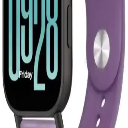
Apple'ın Liquid Glass tasarımı, düşük görme yetisine sahip
kullanıcılar için okunabilirlik sorunları yaratıyor. Uzun süredir
devam eden erişilebilirlik hataları ise performans ve kullanıcı
memnuniyetini olumsuz etkiliyor.
Apple iPhone 16 Pro Max 512GB Siyah: Gelişmiş
Kamera ve Yüksek Performanslı Akıllı Telefon
iPhone 16 Pro Max, titanyum tasarımı, 6,9 inç ekran ve gelişmiş
kameralarıyla öne çıkan yüksek performanslı akıllı telefon. Uzun pil
ömrü ve yenilikçi özellikleriyle kullanıcıların beklentilerini karşılar.
JLab'in Abartılı Boyuttaki Bluetooth
Hoparlörlerinin Tasarımı ve Kamu Alanlarındaki
Etkileri
JLab'in boyun etrafına takılan büyük Bluetooth hoparlörleri, müziği
çevreye yayarak yeni bir deneyim sunuyor. Ancak kamu alanlarında
kullanımı sosyal ve sağlık açısından tartışmalara yol açıyor.
Actto Çok Kademeli Notebook Stanı: Ergonomik ve
Fonksiyonel Tasarım Özellikleri