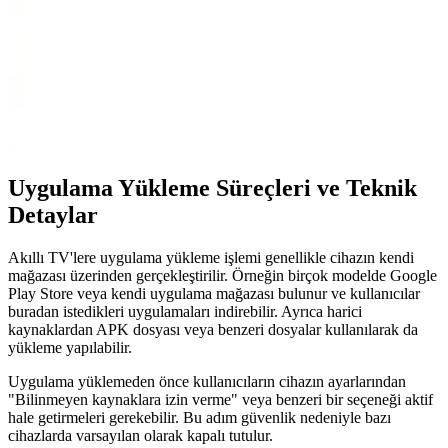
TCL 55P8K ve TCL 65V6C Modellerinin Detaylı
Karşılaştırması
İki TCL modeli 4K Ultra HD, Android ve uydu alıcı özellikleriyle
öne çıkıyor. 55 ve 65 inç ekran boyutlarıyla farklı ihtiyaçlara hitap
eden bu televizyonlar, görüntü ve ses kalitesiyle kullanıcıların
beğenisini kazanıyor.
Uygulama Yükleme Süreçleri ve Teknik
Detaylar
Akıllı TV'lere uygulama yükleme işlemi genellikle cihazın kendi
mağazası üzerinden gerçekleştirilir. Örneğin birçok modelde Google
Play Store veya kendi uygulama mağazası bulunur ve kullanıcılar
buradan istedikleri uygulamaları indirebilir. Ayrıca harici
kaynaklardan APK dosyası veya benzeri dosyalar kullanılarak da
yükleme yapılabilir.
Uygulama yüklemeden önce kullanıcıların cihazın ayarlarından
"Bilinmeyen kaynaklara izin verme" veya benzeri bir seçeneği aktif
hale getirmeleri gerekebilir. Bu adım güvenlik nedeniyle bazı
cihazlarda varsayılan olarak kapalı tutulur.