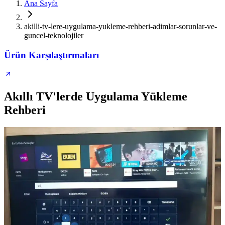
Ana Sayfa
akilli-tv-lere-uygulama-yukleme-rehberi-adimlar-sorunlar-ve-
guncel-teknolojiler
Ürün Karşılaştırmaları
Akıllı TV'lerde Uygulama Yükleme
Rehberi