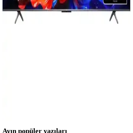
Bu karşılaştırma, Grundig 65 GJU 7000 B ile Samsung
65U8000F’yi 65 inç, 4K çözünürlük, dahili uydu, HDMI sayısı,
işletim sistemi ve enerji sınıfı gibi kriterlerle inceler; kullanıcı
yorumlarıyla artı-eksileri öne çıkarır. İçerik çeşitliliğini artırır.
Samsung 50CU8100 ve 65DU7000 Modellerinin
Detaylı Karşılaştırması
İki Samsung LED TV modeli olan 50CU8100 ve 65DU7000'in
ekran, çözünürlük ve akıllı özellikleri karşılaştırıldı. Kullanıcı
deneyimleri ve performans detaylarıyla, en uygun seçimi yapmanıza
yardımcı olur.
TCL 55P8K ve TCL 65V6C Modellerinin Detaylı
Karşılaştırması
İki TCL modeli 4K Ultra HD, Android ve uydu alıcı özellikleriyle
öne çıkıyor. 55 ve 65 inç ekran boyutlarıyla farklı ihtiyaçlara hitap
eden bu televizyonlar, görüntü ve ses kalitesiyle kullanıcıların
beğenisini kazanıyor.
Ayın popüler yazıları