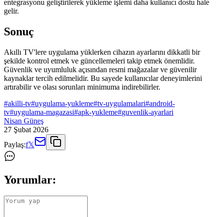
entegrasyonu geliştirilerek yükleme işlemi daha kullanıcı dostu hale
gelir.
Sonuç
Akıllı TV'lere uygulama yüklerken cihazın ayarlarını dikkatli bir
şekilde kontrol etmek ve güncellemeleri takip etmek önemlidir.
Güvenlik ve uyumluluk açısından resmi mağazalar ve güvenilir
kaynaklar tercih edilmelidir. Bu sayede kullanıcılar deneyimlerini
artırabilir ve olası sorunları minimuma indirebilirler.
#
akilli-tv
#
uygulama-yukleme
#
tv-uygulamalari
#
android-
tv
#
uygulama-magazasi
#
apk-yukleme
#
guvenlik-ayarlari
Nisan Güneş
27 Şubat 2026
Paylaş:
f
𝕏
Yorumlar: