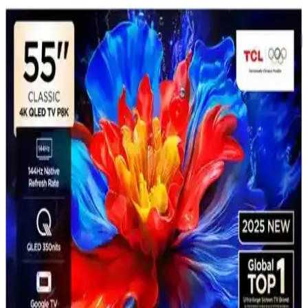
TV'lerin Detaylı Karşılaştırması
TCL 55P755 ve Vestel 50UA9740 modellerinin ekran, ses ve
kullanım özellikleri detaylı karşılaştırmasıyla hangi TV'nin sizin için
uygun olduğunu keşfedin.
Akıllı TV'lere Uygulama Yükleme Rehberi: Adımlar,
Sorunlar ve Güncel Teknolojiler
Akıllı TV'lere uygulama yükleme adımlarını, karşılaşılan sorunları
ve güncel teknolojik gelişmeleri içeren kapsamlı rehber. Güvenli ve
sorunsuz yükleme için ipuçları sunuyor.
Nextstar YE-75IDWG11 ve TCL 75V6C 75 İnç 4K
Ultra HD Akıllı LED TV Karşılaştırması
Bu makalede, Nextstar YE-75IDWG11 ve TCL 75V6C 75 inç 4K
Ultra HD akıllı televizyonların ekran teknolojisi, ses kalitesi ve
kullanıcı deneyimi gibi temel özellikleri detaylı şekilde
karşılaştırılıyor.
Grundig 65 GJU 7000 B ile Samsung 65U8000F: 65
inç akıllı TV karşılaştırması