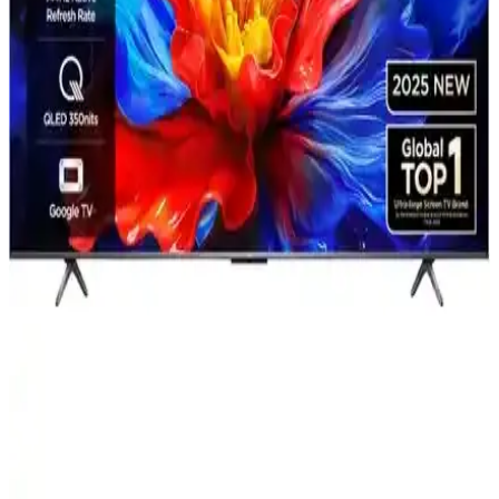
Nextstar YE-75IDWG11 ve TCL 75V6C 75 İnç 4K
Ultra HD Akıllı LED TV Karşılaştırması
Bu makalede, Nextstar YE-75IDWG11 ve TCL 75V6C 75 inç 4K
Ultra HD akıllı televizyonların ekran teknolojisi, ses kalitesi ve
kullanıcı deneyimi gibi temel özellikleri detaylı şekilde
karşılaştırılıyor.
Grundig 65 GJU 7000 B ile Samsung 65U8000F: 65
inç akıllı TV karşılaştırması
Bu karşılaştırma, Grundig 65 GJU 7000 B ile Samsung
65U8000F’yi 65 inç, 4K çözünürlük, dahili uydu, HDMI sayısı,
işletim sistemi ve enerji sınıfı gibi kriterlerle inceler; kullanıcı
yorumlarıyla artı-eksileri öne çıkarır. İçerik çeşitliliğini artırır.
Samsung 50CU8100 ve 65DU7000 Modellerinin
Detaylı Karşılaştırması
İki Samsung LED TV modeli olan 50CU8100 ve 65DU7000'in
ekran, çözünürlük ve akıllı özellikleri karşılaştırıldı. Kullanıcı
deneyimleri ve performans detaylarıyla, en uygun seçimi yapmanıza
yardımcı olur.