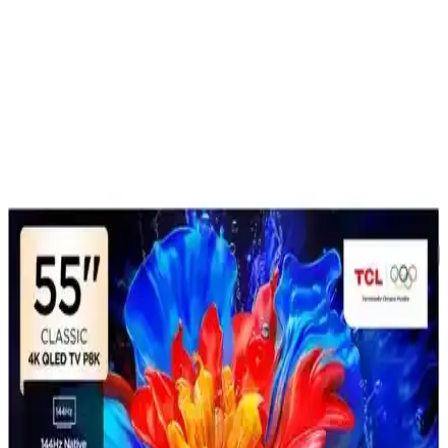
tasarımlarla evlere entegre oluyor.
Sony 55 İnç Televizyonlar: Yüksek Kalite ve Akıllı
Özelliklerle Güncel Seçenekler
Sony 55 inç televizyonlar, 4K HDR, OLED ve LED teknolojileriyle
yüksek görüntü ve ses kalitesi sunar, akıllı özellikleriyle kullanıcı
dostu ve güncel teknolojik yenilikler içerir.
TCL 55P755 ve Vestel 50UA9740 Akıllı LED
TV'lerin Detaylı Karşılaştırması
TCL 55P755 ve Vestel 50UA9740 modellerinin ekran, ses ve
kullanım özellikleri detaylı karşılaştırmasıyla hangi TV'nin sizin için
uygun olduğunu keşfedin.
Akıllı TV'lere Uygulama Yükleme Rehberi: Adımlar,
Sorunlar ve Güncel Teknolojiler
Akıllı TV'lere uygulama yükleme adımlarını, karşılaşılan sorunları
ve güncel teknolojik gelişmeleri içeren kapsamlı rehber. Güvenli ve
sorunsuz yükleme için ipuçları sunuyor.