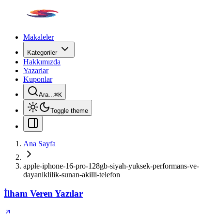
Makaleler
Kategoriler
Hakkımızda
Yazarlar
Kuponlar
Ara...
⌘
K
Toggle theme
Ana Sayfa
apple-iphone-16-pro-128gb-siyah-yuksek-performans-ve-
dayaniklilik-sunan-akilli-telefon
İlham Veren Yazılar