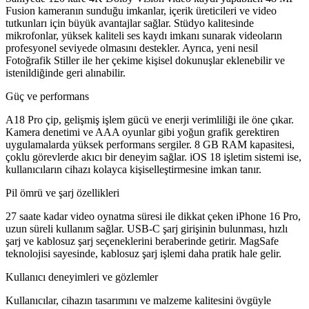
Fusion kameranın sunduğu imkanlar, içerik üreticileri ve video
tutkunları için büyük avantajlar sağlar. Stüdyo kalitesinde
mikrofonlar, yüksek kaliteli ses kaydı imkanı sunarak videoların
profesyonel seviyede olmasını destekler. Ayrıca, yeni nesil
Fotoğrafik Stiller ile her çekime kişisel dokunuşlar eklenebilir ve
istenildiğinde geri alınabilir.
Güç ve performans
A18 Pro çip, gelişmiş işlem gücü ve enerji verimliliği ile öne çıkar.
Kamera denetimi ve AAA oyunlar gibi yoğun grafik gerektiren
uygulamalarda yüksek performans sergiler. 8 GB RAM kapasitesi,
çoklu görevlerde akıcı bir deneyim sağlar. iOS 18 işletim sistemi ise,
kullanıcıların cihazı kolayca kişiselleştirmesine imkan tanır.
Pil ömrü ve şarj özellikleri
27 saate kadar video oynatma süresi ile dikkat çeken iPhone 16 Pro,
uzun süreli kullanım sağlar. USB-C şarj girişinin bulunması, hızlı
şarj ve kablosuz şarj seçeneklerini beraberinde getirir. MagSafe
teknolojisi sayesinde, kablosuz şarj işlemi daha pratik hale gelir.
Kullanıcı deneyimleri ve gözlemler
Kullanıcılar, cihazın tasarımını ve malzeme kalitesini övgüyle