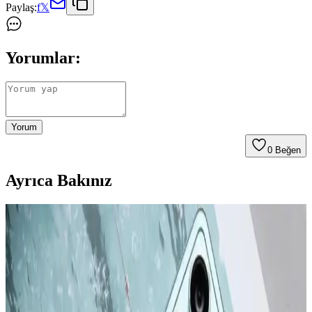
Paylaş:
f
𝕏
Yorumlar:
Yorum
0
Beğen
Ayrıca Bakınız
Apple iPhone 16 Plus 512GB Pembe Akıllı Telefon
Gelişmiş Tasarım ve Yüksek Performans
Apple iPhone 16 Plus, 512GB depolama, gelişmiş kamera
özellikleri ve dayanıklı tasarımıyla öne çıkıyor. Güçlü A18 Bionic
çip, uzun pil ömrü ve 5G desteğiyle üstün kullanıcı deneyimi sunar.