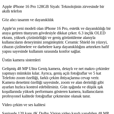
Apple iPhone 16 Pro 128GB Siyah: Teknolojinin zirvesinde bir
akıllı telefon
Göz alıcı tasarım ve dayanıklılık
Apple'ın yeni modeli olan iPhone 16 Pro, estetik ve dayanıklılığı bir
araya getiren titanyum gövdesiyle dikkat çeker. 6.3 inçlik OLED
ekranı, yüksek çözünürlüğü ve geniş görüntüleme alanıyla
kullanıcıların deneyimini zenginleştirir. Ceramic Shield ön yüzeyi,
cihazın çizilmelere ve darbelere karşı dayanıklılığını artırırken hafif
yapısı sayesinde kullanım sırasında konfor sağlar.
Üstün kamera sistemleri
Gelişmiş 48 MP Ultra Geniş kamera, detaylı ve net makro çekimler
yapmayı mümkün kılar. Ayrıca, geniş açılı fotoğraflar ve 5 kat
Telefoto zoom özelliği, farklı çekim ihtiyaçlarına cevap verir.
Kamera denetimi özelliği sayesinde, zoom ve alan derinliği gibi
ayarları hızlıca kontrol edebilirsiniz. Gün ışığında ve düşük ışık
koşullarında yüksek performans gösteren kamera, kullanıcıların
profesyonel kalitede fotoğraflar çekmesine olanak tanır.
Video çekim ve ses kalitesi
Saniyede 120 kare 4K Dolby Vision video kaydı yapabilen 48 MP