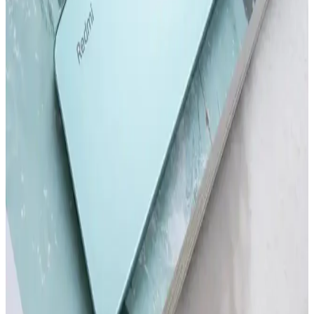
Redmi Note 11 Pro ve Redmi Note 12 Pro modellerinin tasarım,
performans, kamera ve batarya özelliklerini karşılaştırıyoruz. Hangi
modelin ihtiyaçlarınıza uygun olduğunu belirlemenize yardımcı olur.
Samsung'un İlk Akıllı Telefonu ve Teknolojideki
Gelişimi Üzerine Detaylı İnceleme
Samsung'un ilk akıllı telefonu hakkında bilgi olmamakla birlikte,
markanın teknoloji yolculuğu ve Galaxy serisinin gelişimi öne
çıkıyor.
Akıllı Telefon ve Tabletlerde Dosya Temizleme ve
Performans Optimizasyonu
Akıllı telefon ve tabletlerde düzenli dosya temizliği, cihaz
performansını artırır ve depolama alanını genişletir. Güvenilir araçlar
ve doğru yöntemlerle gereksiz dosyalardan kurtulun.
Redmi'nin En Yeni Akıllı Telefon Modeli Hakkında
Güncel Bilgiler ve Beklentiler
Redmi'nin yeni modeli hakkında kesin detaylar henüz açıklanmadı,