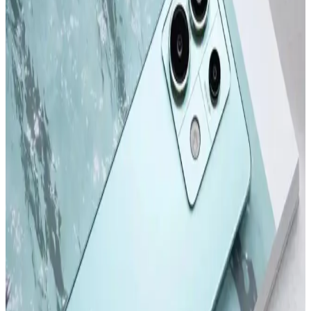
Apple iPhone 16 Pro Max 512GB Siyah: Gelişmiş
Kamera ve Yüksek Performanslı Akıllı Telefon
iPhone 16 Pro Max, titanyum tasarımı, 6,9 inç ekran ve gelişmiş
kameralarıyla öne çıkan yüksek performanslı akıllı telefon. Uzun pil
ömrü ve yenilikçi özellikleriyle kullanıcıların beklentilerini karşılar.
Apple iPhone Serisinin Güncel Modelleri ve
Gelecekteki Yenilikler Hakkında Bilgi
2022 ve sonrası iPhone modelleri, tasarım ve performans alanında
önemli adımlar atıyor. Yeni modeller ve teknolojik gelişmelerle ilgili
detaylar, kullanıcıların bilinçli tercihler yapmasını sağlıyor.
Samsung Galaxy S24 ve S24 Ultra Karşılaştırması:
Özellikler ve Kullanıcı Deneyimleri
Samsung Galaxy S24 ve S24 Ultra modellerinin tasarım, ekran,
kamera ve performans özelliklerini karşılaştırıyoruz. Güncellemeler
ve kullanıcı deneyimleriyle ilgili önemli bilgiler içerir.
Redmi Note 11 Pro ve Redmi Note 12 Pro
Karşılaştırması: Özellikler ve Farklar