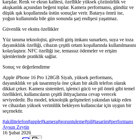
karşılar. Renk ve ekran kalitesi, özellikle yüksek çözünürlük ve
akışkanlık açısından beğeni toplar. Kamera performansı, gündüz ve
düşük ışık koşullarında üstün sonuçlar verir. Batarya ömrü ise,
yoğun kullanımda bile gün sonunda şarj endişesi yaşatmaz.
Güvenlik ve ekstra özellikler
Yüz tanıma teknolojisi, güvenli giriş imkanı sunarken, suya ve toza
dayanıklılık özelliği, cihazın çeşitli ortam koşullarında kullanılmasını
kolaylaştırır. NFC özelliği ise, temassız ödemeler ve erişim
işlemlerinde pratiklik sağlar.
Sonuç ve değerlendirme
Apple iPhone 16 Pro 128GB Siyah, yüksek performans,
dayanıklılık ve şık tasarımıyla öne çıkan bir akıllı telefon olarak
dikkat çeker. Kamera sistemleri, işlemci gücü ve pil ömrü gibi temel
özellikleri, kullanıcıların çeşitli ihtiyaçlarına cevap verecek
seviyededir. Bu model, teknolojik gelişmeleri yakından takip eden
ve cihazdan yüksek verimlilik bekleyen kullanıcılar için uygun bir
seçenektir.
#
akillitelefon
#
apple
#
kamera
#
goruntuleme
#
pil
#
tasarim
#
performans
Aysun Zeytin
16 Şubat 2026