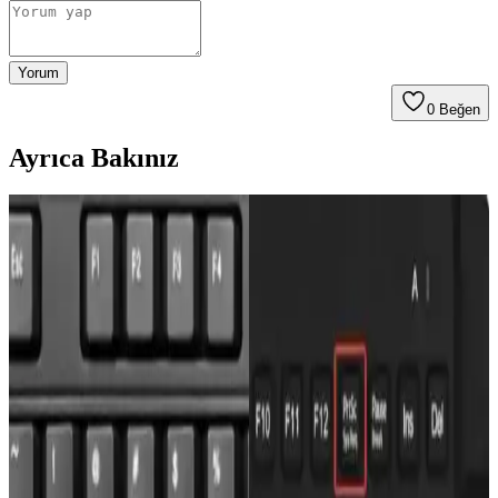
Yorum
0
Beğen
Ayrıca Bakınız
Mobil Cihazlarda Ekran Görüntüsü Alma
Yöntemleri ve İpuçları
Mobil cihazlarda ekran görüntüsü almak için Android ve iOS
yöntemleri, adımlar ve düzenleme ipuçlarıyla günlük kullanımınızı
kolaylaştırıyoruz.
Telefon Ekran Görüntüsü Neden Bulanık Çıkar ve
Çözüm Yöntemleri
Telefon ekran görüntüsü alınırken bulanık çıkma sorunlarının temel
nedenleri ve çözüm yolları, cihaz ve uygulama ayarlarının kontrolü
ile güncellemelerin önemi anlatılıyor.