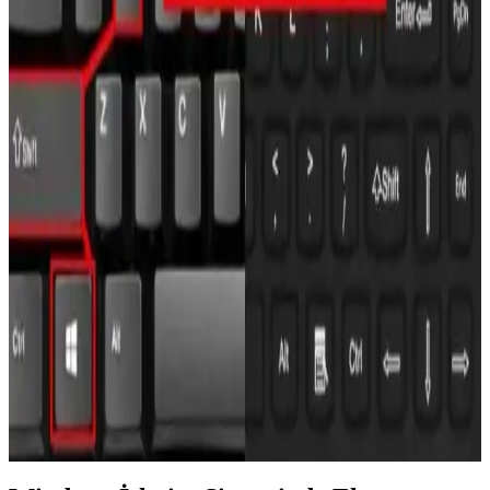
Redmi Telefonlarda Ekran Görüntüsü Alma
Yöntemleri ve Çözüm Önerileri
Redmi telefonlarda ekran görüntüsü almak için tuş kombinasyonları
ve yazılım özellikleri kullanılır. Sorunlar için güncelleme ve ayar
kontrolü önemlidir.
iPhone'da Kaydırmalı Ekran Görüntüsü Alma
Yöntemleri ve Kullanım İpuçları
iPhone'da kaydırmalı ekran görüntüsü almak için mevcut yöntemler
ve ipuçları. Güncel iOS sürümleri ve üçüncü taraf uygulamalarla
uzun sayfaları yakalama imkanları hakkında bilgi sağlar.
Ekran Görüntüsü Nasıl Alınır Güncel Yöntemler ve
İpuçları
Farklı cihazlarda ekran görüntüsü alma yöntemleri, tuş
kombinasyonları ve ipuçlarıyla ilgili güncel bilgiler. Mobil ve
bilgisayar kullanıcıları için pratik çözümler sunar.