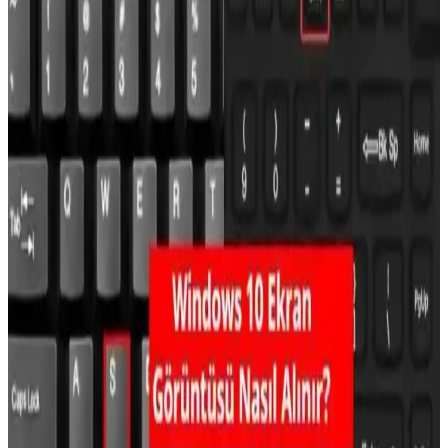
nedenleri ve çözüm yolları, cihaz ve uygulama ayarlarının kontrolü
ile güncellemelerin önemi anlatılıyor.
Bilgisayarda Ekran Görüntüsü Alma ve Geçici
Dosyalarla Çalışma Rehberi
Bu rehberde, Windows ve Mac'te ekran görüntüsü alma yöntemleri
ile geçici dosyaların yönetimi ve temizliği hakkında detaylı bilgiler
ve ipuçları bulabilirsiniz.
iPhone 16 ve iPhone 16e Ekran Görüntüsü Alma
Yöntemleri ve Kullanıcı İpuçları
iPhone 16 ve 16e modellerinde ekran görüntüsü alma yöntemleri,
ayarları ve ipuçları hakkında kapsamlı bilgiler içerir. Güncel
tekniklerle cihazınızı daha etkin kullanın.
iPhone'da Ekran Görüntüsü ve Video Kaydı Alma
Yöntemleri ve İpuçları
iPhone'da ekran görüntüsü ve video kaydı almak için temel ve
gelişmiş yöntemler, ipuçları ve güncel iOS özellikleriyle pratik
çözümler sunuluyor.