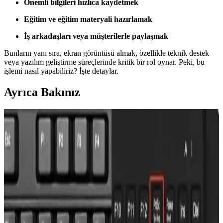
Önemli bilgileri hızlıca kaydetmek
Eğitim ve eğitim materyali hazırlamak
İş arkadaşları veya müşterilerle paylaşmak
Bunların yanı sıra, ekran görüntüsü almak, özellikle teknik destek
veya yazılım geliştirme süreçlerinde kritik bir rol oynar. Peki, bu
işlemi nasıl yapabiliriz? İşte detaylar.
Ayrıca Bakınız
Mobil Cihazlarda Ekran Görüntüsü Alma
Yöntemleri ve İpuçları
Mobil cihazlarda ekran görüntüsü almak için Android ve iOS
yöntemleri, adımlar ve düzenleme ipuçlarıyla günlük kullanımınızı
kolaylaştırıyoruz.
Telefon Ekran Görüntüsü Neden Bulanık Çıkar ve
Çözüm Yöntemleri
Telefon ekran görüntüsü alınırken bulanık çıkma sorunlarının temel