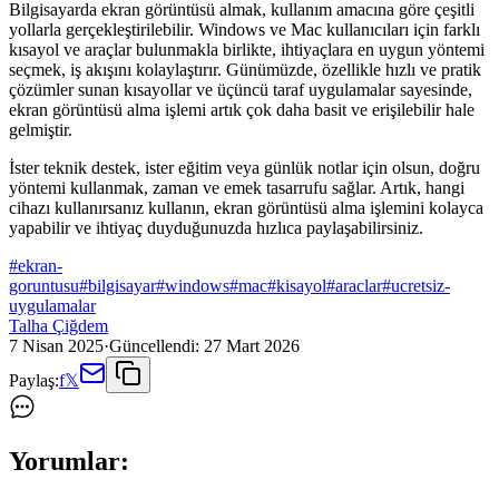
Bilgisayarda ekran görüntüsü almak, kullanım amacına göre çeşitli
yollarla gerçekleştirilebilir. Windows ve Mac kullanıcıları için farklı
kısayol ve araçlar bulunmakla birlikte, ihtiyaçlara en uygun yöntemi
seçmek, iş akışını kolaylaştırır. Günümüzde, özellikle hızlı ve pratik
çözümler sunan kısayollar ve üçüncü taraf uygulamalar sayesinde,
ekran görüntüsü alma işlemi artık çok daha basit ve erişilebilir hale
gelmiştir.
İster teknik destek, ister eğitim veya günlük notlar için olsun, doğru
yöntemi kullanmak, zaman ve emek tasarrufu sağlar. Artık, hangi
cihazı kullanırsanız kullanın, ekran görüntüsü alma işlemini kolayca
yapabilir ve ihtiyaç duyduğunuzda hızlıca paylaşabilirsiniz.
#
ekran-
goruntusu
#
bilgisayar
#
windows
#
mac
#
kisayol
#
araclar
#
ucretsiz-
uygulamalar
Talha Çiğdem
7 Nisan 2025
·
Güncellendi:
27 Mart 2026
Paylaş:
f
𝕏
Yorumlar: