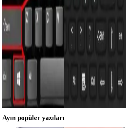
Yöntemleri ve Çözüm Önerileri
Redmi telefonlarda ekran görüntüsü almak için tuş kombinasyonları
ve yazılım özellikleri kullanılır. Sorunlar için güncelleme ve ayar
kontrolü önemlidir.
iPhone'da Kaydırmalı Ekran Görüntüsü Alma
Yöntemleri ve Kullanım İpuçları
iPhone'da kaydırmalı ekran görüntüsü almak için mevcut yöntemler
ve ipuçları. Güncel iOS sürümleri ve üçüncü taraf uygulamalarla
uzun sayfaları yakalama imkanları hakkında bilgi sağlar.
Ekran Görüntüsü Nasıl Alınır Güncel Yöntemler ve
İpuçları
Farklı cihazlarda ekran görüntüsü alma yöntemleri, tuş
kombinasyonları ve ipuçlarıyla ilgili güncel bilgiler. Mobil ve
bilgisayar kullanıcıları için pratik çözümler sunar.
Ayın popüler yazıları