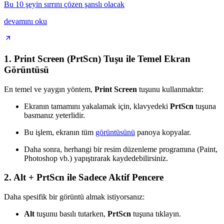
Bu 10 şeyin sırrını çözen şanslı olacak
devamını oku
1.
Print Screen (PrtScn) Tuşu ile Temel Ekran
Görüntüsü
En temel ve yaygın yöntem,
Print Screen
tuşunu kullanmaktır:
Ekranın tamamını yakalamak için, klavyedeki
PrtScn
tuşuna
basmanız yeterlidir.
Bu işlem, ekranın tüm
görüntüsünü
panoya kopyalar.
Daha sonra, herhangi bir resim düzenleme programına (Paint,
Photoshop vb.) yapıştırarak kaydedebilirsiniz.
2.
Alt + PrtScn ile Sadece Aktif Pencere
Daha spesifik bir görüntü almak istiyorsanız:
Alt
tuşunu basılı tutarken,
PrtScn
tuşuna tıklayın.