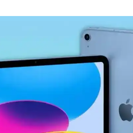
emperli Cam Ekran Koruyucu Ürün Özellikleri ve Avan
ine özel tasarımıyla yüksek dayanıklılık ve estetik sunar. Çizilmelere
m: Yüksek Hassasiyetli ve Ergonomik Tasarım
ımıyla akıllı tahta, tablet ve telefonlarda pratik kullanım sağlar, yoğu
n Koruyucu İncelemesi ve Kullanıcı Yorumları
ucu, yüksek dayanıklılık ve kolay uygulama özellikleriyle ekranı çizil
nlı Güçlü ve Çok Yönlü Tablet Özellikleri
ve uzun pil ömrü ile çok yönlü kullanım sunar. Profesyonel ve eğlence
z Esnek Ekran Koruyucu İncelemesi
uyucu, yüksek dayanıklılık ve net görüntü sağlar. Kolay uygulama ve g