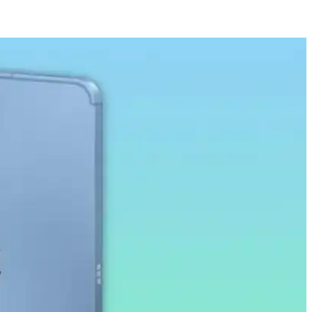
tajları
 karşı dirençli, kolay uygulanabilir ve kullanımı rahat bir ürün.
n çalışma ve eğitim ortamlarına uygun bir seçenektir.
melere ve darbelere karşı korur.
 amaçlı ideal bir tablet deneyimi sağlar.
öz yorgunluğunu azaltıcı özellikleriyle ekran korumasında yeni