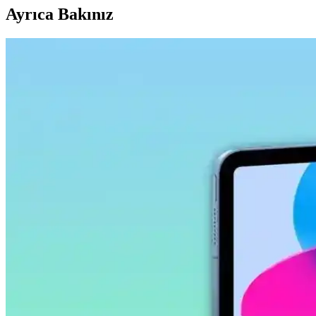
Ayrıca Bakınız
Samsung Galaxy Tab S9 Plus X810 için Microsonic T
Microsonic temperli cam ekran koruyucu, Galaxy Tab S9 Plus X810 model
Ally 9.0 Akıllı Tahta, Tablet ve Telefon Stylus Kale
Ally 9.0 stylus kalem, yüksek hassasiyet, uyumluluk ve ergonomik tasar
Samsung Galaxy Tab S10 FE Plus İçin Kırılmaz Ekra
Samsung Galaxy Tab S10 FE Plus için tasarlanmış kırılmaz ekran koruy
Samsung Galaxy Tab S11 Ultra 14.6 İnç AMOLED Ekra
Samsung Galaxy Tab S11 Ultra, 14.6 inç AMOLED ekran, güçlü işlemci 
Samsung Galaxy Tab S9 FE+ Plus için Nano Kırılma
Samsung Galaxy Tab S9 FE+ Plus için tasarlanmış nano cam ekran kor