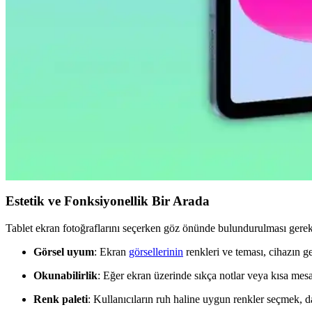
standart.
Huawei MatePad 10.4 için Nano Esnek Cam Ekran Kor
Huawei MatePad 10.4 uyumlu nano esnek cam ekran koruyucu, yüksek da
Apple iPad Pro'da Donanım Sınırlı, Yazılım Geliştirm
Apple, iPad Pro'da donanım yeniliklerini sınırlarken, yazılım tarafında
2026 İlk Yarısında A18 Çipli Yeni iPad Modeli ve Tekn
2026'nın ilk yarısında çıkacak yeni iPad modeli A18 çip ve 8 GB RAM
Estetik ve Fonksiyonellik Bir Arada
Tablet ekran fotoğraflarını seçerken göz önünde bulundurulması gerek
Görsel uyum
: Ekran
görsellerinin
renkleri ve teması, cihazın g
Okunabilirlik
: Eğer ekran üzerinde sıkça notlar veya kısa mesaj
Renk paleti
: Kullanıcıların ruh haline uygun renkler seçmek, d