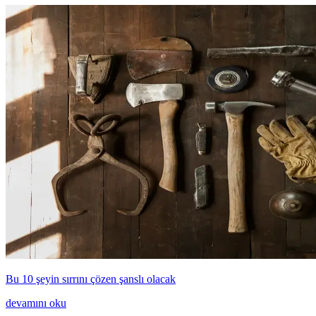
Bu 10 şeyin sırrını çözen şanslı olacak
devamını oku