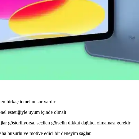
uyucu İncelemesi ve Kullanıcı Deneyimleri
yanıklılık ve şeffaflık sağlar, kolay uygulama ve iyi koruma özellikl
eleri Öncelikli Yaklaşım
 profesyonel kullanıcılar için iPadOS deneyimini geliştirmeye odaklanıyo
ik Özellikleri
 ile performansını artırıyor. OLED ekran ve ProMotion özellikleri bu 
en birkaç temel unsur vardır:
enel estetiğiyle uyum içinde olmalı
lar gösteriliyorsa, seçilen görselin dikkat dağıtıcı olmaması gerekir
aha huzurlu ve motive edici bir deneyim sağlar.