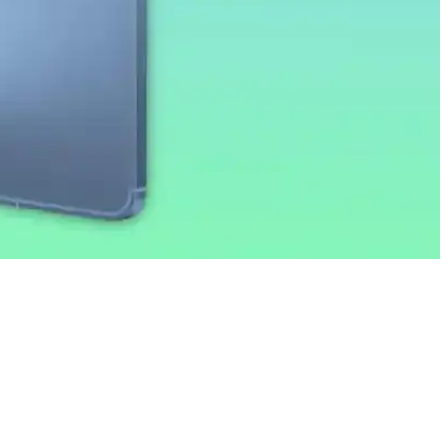
eriyle öne çıkar.
r. Bu strateji cihazın potansiyelini artırmayı hedefliyor.
modelde yer almıyor, lansman iOS 26.4 ile gerçekleşecek.