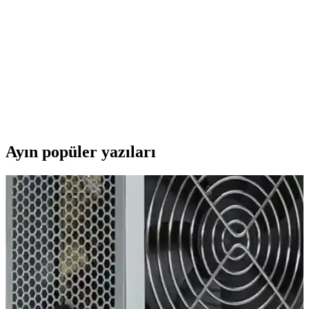
dayanıklılığıyla GPU ve CPU gibi bileşenleri etkili şekilde soğutur,
cihazların stabil çalışmasını sağlar.
Toshiba 19V 3.95A Notebook Adaptörü: Teknik
Özellikler ve Kullanım Analizi
Toshiba 19V 3.95A notebook adaptörü, yüksek performans ve geniş
uyumluluk sağlayan güvenilir bir güç kaynağıdır. Farklı modellerle
uyumlu, stabil enerji ve uzun ömür sunar.
Ayın popüler yazıları