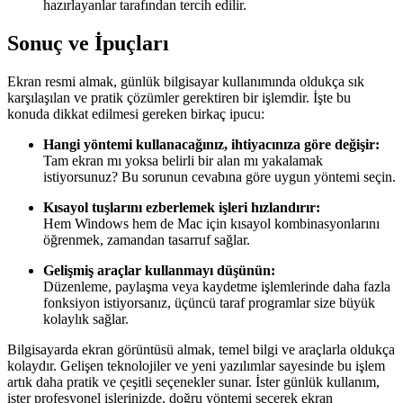
hazırlayanlar tarafından tercih edilir.
Sonuç ve İpuçları
Ekran resmi almak, günlük bilgisayar kullanımında oldukça sık
karşılaşılan ve pratik çözümler gerektiren bir işlemdir. İşte bu
konuda dikkat edilmesi gereken birkaç ipucu:
Hangi yöntemi kullanacağınız, ihtiyacınıza göre değişir:
Tam ekran mı yoksa belirli bir alan mı yakalamak
istiyorsunuz? Bu sorunun cevabına göre uygun yöntemi seçin.
Kısayol tuşlarını ezberlemek işleri hızlandırır:
Hem Windows hem de Mac için kısayol kombinasyonlarını
öğrenmek, zamandan tasarruf sağlar.
Gelişmiş araçlar kullanmayı düşünün:
Düzenleme, paylaşma veya kaydetme işlemlerinde daha fazla
fonksiyon istiyorsanız, üçüncü taraf programlar size büyük
kolaylık sağlar.
Bilgisayarda ekran görüntüsü almak, temel bilgi ve araçlarla oldukça
kolaydır. Gelişen teknolojiler ve yeni yazılımlar sayesinde bu işlem
artık daha pratik ve çeşitli seçenekler sunar. İster günlük kullanım,
ister profesyonel işlerinizde, doğru yöntemi seçerek ekran