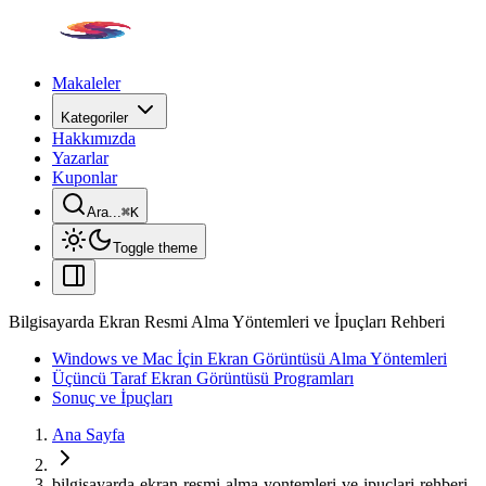
Makaleler
Kategoriler
Hakkımızda
Yazarlar
Kuponlar
Ara...
⌘
K
Toggle theme
Bilgisayarda Ekran Resmi Alma Yöntemleri ve İpuçları Rehberi
Windows ve Mac İçin Ekran Görüntüsü Alma Yöntemleri
Üçüncü Taraf Ekran Görüntüsü Programları
Sonuç ve İpuçları
Ana Sayfa
bilgisayarda-ekran-resmi-alma-yontemleri-ve-ipuclari-rehberi