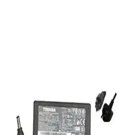
Gametech'in Freezer Pro HD120 modeli, 120 mm fan ve çoklu fan
yapısıyla yüksek performans sağlar. Uyumluluğu geniş, sessiz ve
dayanıklı tasarımıyla bilgisayar sisteminizin sıcaklıklarını etkin
şekilde düşürür.
Dark Sessiz 12cm 1200RPM FRGB Kasa Fanı:
Yüksek Performans ve Estetik Özellikler
Dark Sessiz 12cm 1200RPM FRGB kasa fanı, yüksek hava akışı ve
düşük gürültüyle bilgisayarların soğutmasını sağlar, estetik
tasarımıyla sistemlere görsel şıklık katıyor.
Eyfel Efs-2500 Güç Kaynağı: Temel Özellikler ve
Kullanıcı Değerlendirmeleri
Eyfel Efs-2500, 250W güç çıkışıyla temel bilgisayar ihtiyaçlarına
uygun, fanlı soğutmalı ve dayanıklılık sorunlarıyla dikkat çeken bir
güç kaynağıdır.
HP 255 G8 Dizüstü Bilgisayar İncelemesi: Günlük
Kullanım İçin Dengeli ve Güçlü Model