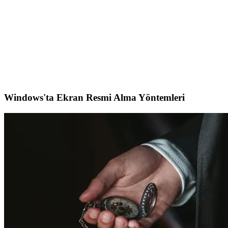
cihazların stabil çalışmasını sağlar.
Toshiba 19V 3.95A Notebook Adaptörü: Teknik
Özellikler ve Kullanım Analizi
Toshiba 19V 3.95A notebook adaptörü, yüksek performans ve geniş
uyumluluk sağlayan güvenilir bir güç kaynağıdır. Farklı modellerle
uyumlu, stabil enerji ve uzun ömür sunar.
Windows'ta Ekran Resmi Alma Yöntemleri