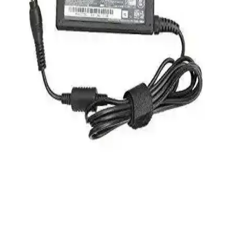
HP 255 G8, güçlü işlemci ve hızlı SSD ile günlük kullanım ve ofis
işleri için ideal, taşınabilir ve uygun fiyatlı bir dizüstü bilgisayardır.
Performans ve bağlantı seçenekleriyle öne çıkar.
Frisby FOEM FPS-G30F12 300W ATX Güç
Kaynağı İncelemesi ve Performans Analizi
Frisby FOEM FPS-G30F12 300W ATX güç kaynağı, sessiz çalışma
ve uygun fiyatıyla temel bilgisayar ihtiyaçlarına ideal çözüm sunar,
stabil enerji sağlar ve hafif sistemler için uygundur.
S-Link Cat6 Gri 7 Metre RJ45 LAN Kablosu
Yüksek Performanslı ve Dayanıklı
S-Link markalı 7 metre gri Cat6 LAN kablosu, yüksek hız,
dayanıklılık ve kolay kullanım sağlar. RJ45 uçlarıyla güvenli
bağlantı sunar, ev ve ofis ortamında stabil internet erişimi için ideal.
Pullsar Thermopad Extreme: Yüksek Performanslı
ve Dayanıklı Termal Pad Çözümü
Pullsar Thermopad Extreme, yüksek ısı iletkenliği ve