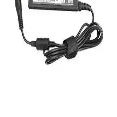
HP 255 G8, güçlü işlemci ve hızlı SSD ile günlük kullanım ve ofis
işleri için ideal, taşınabilir ve uygun fiyatlı bir dizüstü bilgisayardır.
Performans ve bağlantı seçenekleriyle öne çıkar.
Frisby FOEM FPS-G30F12 300W ATX Güç
Kaynağı İncelemesi ve Performans Analizi
Frisby FOEM FPS-G30F12 300W ATX güç kaynağı, sessiz çalışma
ve uygun fiyatıyla temel bilgisayar ihtiyaçlarına ideal çözüm sunar,
stabil enerji sağlar ve hafif sistemler için uygundur.
S-Link Cat6 Gri 7 Metre RJ45 LAN Kablosu
Yüksek Performanslı ve Dayanıklı
S-Link markalı 7 metre gri Cat6 LAN kablosu, yüksek hız,
dayanıklılık ve kolay kullanım sağlar. RJ45 uçlarıyla güvenli
bağlantı sunar, ev ve ofis ortamında stabil internet erişimi için ideal.
Pullsar Thermopad Extreme: Yüksek Performanslı
ve Dayanıklı Termal Pad Çözümü
Pullsar Thermopad Extreme, yüksek ısı iletkenliği ve
dayanıklılığıyla GPU ve CPU gibi bileşenleri etkili şekilde soğutur,