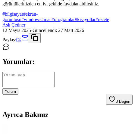
görüntülerinizden en iyi şekilde faydalanabilirsiniz.
#
bilgisayar
#
ekran-
goruntusu
#
windows
#
mac
#
programlar
#
kisayollar
#
recete
Aslı Çetiner
12 Mayıs 2025
·
Güncellendi:
27 Mart 2026
Paylaş:
f
𝕏
Yorumlar:
Yorum
0
Beğen
Ayrıca Bakınız
Gametech Freezer Pro HD120 Yüksek Performanslı