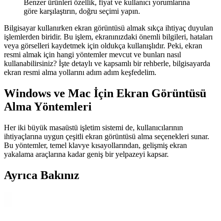
Benzer ürünleri özellik, fiyat ve kullanıcı yorumlarına
göre karşılaştırın, doğru seçimi yapın.
Bilgisayar kullanırken ekran görüntüsü almak sıkça ihtiyaç duyulan
işlemlerden biridir. Bu işlem, ekranınızdaki önemli bilgileri, hataları
veya görselleri kaydetmek için oldukça kullanışlıdır. Peki, ekran
resmi almak için hangi yöntemler mevcut ve bunları nasıl
kullanabilirsiniz? İşte detaylı ve kapsamlı bir rehberle, bilgisayarda
ekran resmi alma yollarını adım adım keşfedelim.
Windows ve Mac İçin Ekran Görüntüsü
Alma Yöntemleri
Her iki büyük masaüstü işletim sistemi de, kullanıcılarının
ihtiyaçlarına uygun çeşitli ekran görüntüsü alma seçenekleri sunar.
Bu yöntemler, temel klavye kısayollarından, gelişmiş ekran
yakalama araçlarına kadar geniş bir yelpazeyi kapsar.
Ayrıca Bakınız
Gametech Freezer Pro HD120 Yüksek Performanslı
İşlemci Soğutucu Özellikleri ve Kullanım Avantajları