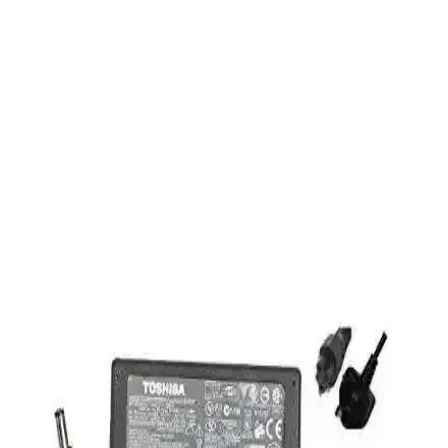
İşlemci Soğutucu Özellikleri ve Kullanım Avantajları
Gametech'in Freezer Pro HD120 modeli, 120 mm fan ve çoklu fan
yapısıyla yüksek performans sağlar. Uyumluluğu geniş, sessiz ve
dayanıklı tasarımıyla bilgisayar sisteminizin sıcaklıklarını etkin
şekilde düşürür.
Dark Sessiz 12cm 1200RPM FRGB Kasa Fanı:
Yüksek Performans ve Estetik Özellikler
Dark Sessiz 12cm 1200RPM FRGB kasa fanı, yüksek hava akışı ve
düşük gürültüyle bilgisayarların soğutmasını sağlar, estetik
tasarımıyla sistemlere görsel şıklık katıyor.
Eyfel Efs-2500 Güç Kaynağı: Temel Özellikler ve
Kullanıcı Değerlendirmeleri
Eyfel Efs-2500, 250W güç çıkışıyla temel bilgisayar ihtiyaçlarına
uygun, fanlı soğutmalı ve dayanıklılık sorunlarıyla dikkat çeken bir
güç kaynağıdır.
HP 255 G8 Dizüstü Bilgisayar İncelemesi: Günlük
Kullanım İçin Dengeli ve Güçlü Model