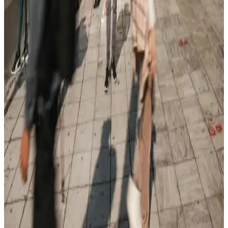
kriterleriyle karşılaştırılıyor.
Casper Telefon Modelleri 2023 Güncel ve Kullanıcı
Dostu Seçenekler
Casper, uygun fiyatlı ve çeşitli özelliklere sahip telefon modelleriyle
Türkiye pazarında öne çıkıyor. Güncel modeller, yüksek
çözünürlüklü ekranlar, uzun pil ömrü ve gelişmiş kamera özellikleri
sunuyor.
Casper Via E30 ve Samsung Galaxy A15 Akıllı
Telefonları Detaylı Karşılaştırması
Casper Via E30 ve Samsung Galaxy A15 modellerinin tasarım,
performans, kamera ve pil ömrü gibi özelliklerini karşılaştırıyoruz.
Hangi telefon ihtiyaçlarınıza daha uygun? Detaylar burada.
MSI ve Casper Dizüstü Bilgisayarlarının
Karşılaştırması: Hangi Marka Hangi Kullanıcı İçin
Uygun?
MSI yüksek performans ve oyun odaklı, Casper ise uygun fiyatlı
günlük kullanım modelleriyle öne çıkar. Hangi markanın sizin