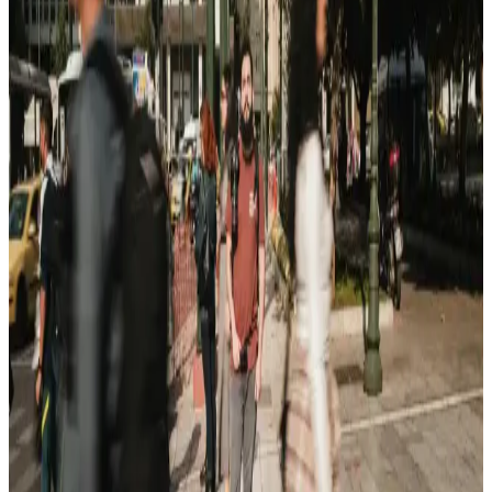
içerir.
Casper Bilgisayarların Temel Özellikleri ve Çok
Yönlü Kullanım Alanları
Casper bilgisayarlar, yüksek işlemci gücü, geniş RAM ve çeşitli
depolama seçenekleriyle farklı kullanım alanlarına hitap eder,
dayanıklı ve uygun fiyatlı modellerle öne çıkar.
Casper Akıllı Telefon Modelleri ve Güncel Teknik
Özellikler Hakkında Bilgi
Casper markasının güncel telefon modelleri ve teknik özellikleri
hakkında bilgi bulunmamaktadır. Uygun fiyatlı ve temel kullanım
odaklı ürünleriyle bilinen Casper, yeni modelleriyle ilgili gelişmeleri
takip ediyor.
Casper Nirvana S100 ve Monster HUMA H4
V5.1.10 Karşılaştırması: Özellikler ve Performans
Analizi
İki popüler taşınabilir bilgisayar modeli Casper Nirvana S100 ve
Monster HUMA H4 V5.1.10 detaylı özellikleri ve performans