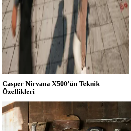
Casper Via E30 ve Samsung Galaxy A15 modellerinin tasarım,
performans, kamera ve pil ömrü gibi özelliklerini karşılaştırıyoruz.
Hangi telefon ihtiyaçlarınıza daha uygun? Detaylar burada.
MSI ve Casper Dizüstü Bilgisayarlarının
Karşılaştırması: Hangi Marka Hangi Kullanıcı İçin
Uygun?
MSI yüksek performans ve oyun odaklı, Casper ise uygun fiyatlı
günlük kullanım modelleriyle öne çıkar. Hangi markanın sizin
ihtiyaçlarınıza uygun olduğunu öğrenin.
Casper Nirvana X500’ün Teknik
Özellikleri