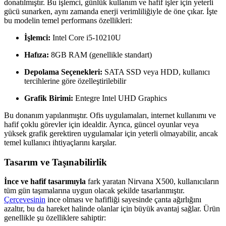
donatılmıştır. Bu işlemci, günlük kullanım ve hafif işler için yeterli
gücü sunarken, aynı zamanda enerji verimliliğiyle de öne çıkar. İşte
bu modelin temel performans özellikleri:
İşlemci:
Intel Core i5-10210U
Hafıza:
8GB RAM (genellikle standart)
Depolama Seçenekleri:
SATA SSD veya HDD, kullanıcı
tercihlerine göre özelleştirilebilir
Grafik Birimi:
Entegre Intel UHD Graphics
Bu donanım yapılanmıştır. Ofis uygulamaları, internet kullanımı ve
hafif çoklu görevler için idealdir. Ayrıca, güncel oyunlar veya
yüksek grafik gerektiren uygulamalar için yeterli olmayabilir, ancak
temel kullanıcı ihtiyaçlarını karşılar.
Tasarım ve Taşınabilirlik
İnce ve hafif tasarımıyla
fark yaratan Nirvana X500, kullanıcıların
tüm gün taşımalarına uygun olacak şekilde tasarlanmıştır.
Çerçevesinin
ince olması ve hafifliği sayesinde çanta ağırlığını
azaltır, bu da hareket halinde olanlar için büyük avantaj sağlar. Ürün
genellikle şu özelliklere sahiptir: