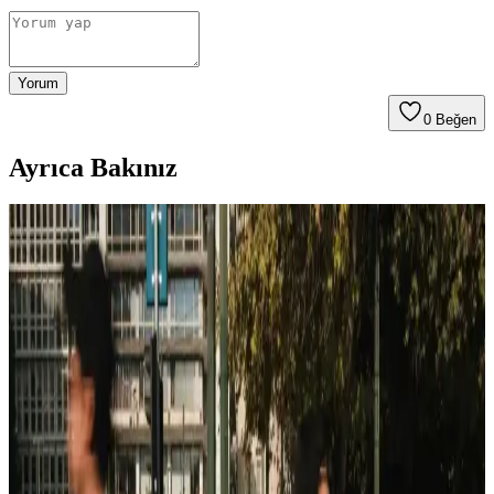
Yorum
0
Beğen
Ayrıca Bakınız
Casper En Yeni Modeli Hakkında Güncel Bilgi ve
Özellikler
Casper’ın en yeni modeli hakkında detaylar henüz net olmasa da,
markanın genel ürün özellikleri ve piyasadaki konumu hakkında
bilgiler sunuyoruz. Güncel gelişmeleri takip edin.
Casper Via X45 Akıllı Telefon Özellikleri ve
Kullanıcı Deneyimleri Üzerine Değerlendirme
Casper Via X45 modeli hakkında sınırlı bilgiler olsa da, uygun
fiyatlı ve temel kullanım odaklı özellikleriyle dikkat çekiyor.
Tasarım, performans ve bağlantı özellikleri hakkında genel bilgiler