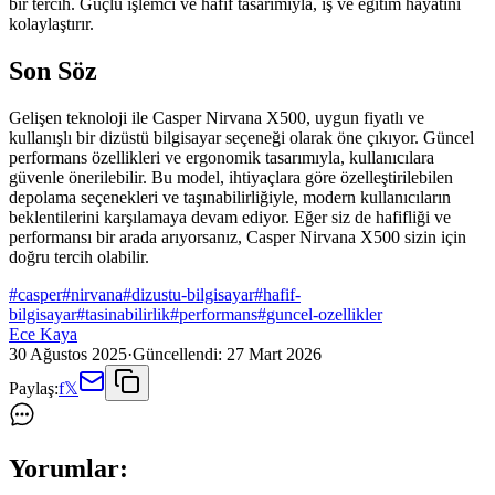
bir tercih. Güçlü işlemci ve hafif tasarımıyla, iş ve eğitim hayatını
kolaylaştırır.
Son Söz
Gelişen teknoloji ile Casper Nirvana X500, uygun fiyatlı ve
kullanışlı bir dizüstü bilgisayar seçeneği olarak öne çıkıyor. Güncel
performans özellikleri ve ergonomik tasarımıyla, kullanıcılara
güvenle önerilebilir. Bu model, ihtiyaçlara göre özelleştirilebilen
depolama seçenekleri ve taşınabilirliğiyle, modern kullanıcıların
beklentilerini karşılamaya devam ediyor. Eğer siz de hafifliği ve
performansı bir arada arıyorsanız, Casper Nirvana X500 sizin için
doğru tercih olabilir.
#
casper
#
nirvana
#
dizustu-bilgisayar
#
hafif-
bilgisayar
#
tasinabilirlik
#
performans
#
guncel-ozellikler
Ece Kaya
30 Ağustos 2025
·
Güncellendi:
27 Mart 2026
Paylaş:
f
𝕏
Yorumlar: