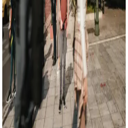
Casper markasının güncel telefon modelleri ve teknik özellikleri
hakkında bilgi bulunmamaktadır. Uygun fiyatlı ve temel kullanım
odaklı ürünleriyle bilinen Casper, yeni modelleriyle ilgili gelişmeleri
takip ediyor.
Casper Nirvana S100 ve Monster HUMA H4
V5.1.10 Karşılaştırması: Özellikler ve Performans
Analizi
İki popüler taşınabilir bilgisayar modeli Casper Nirvana S100 ve
Monster HUMA H4 V5.1.10 detaylı özellikleri ve performans
kriterleriyle karşılaştırılıyor.
Casper Telefon Modelleri 2023 Güncel ve Kullanıcı
Dostu Seçenekler
Casper, uygun fiyatlı ve çeşitli özelliklere sahip telefon modelleriyle
Türkiye pazarında öne çıkıyor. Güncel modeller, yüksek
çözünürlüklü ekranlar, uzun pil ömrü ve gelişmiş kamera özellikleri
sunuyor.
Casper Via E30 ve Samsung Galaxy A15 Akıllı
Telefonları Detaylı Karşılaştırması