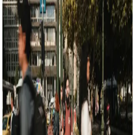
Özellikler
Casper’ın en yeni modeli hakkında detaylar henüz net olmasa da,
markanın genel ürün özellikleri ve piyasadaki konumu hakkında
bilgiler sunuyoruz. Güncel gelişmeleri takip edin.
Casper Via X45 Akıllı Telefon Özellikleri ve
Kullanıcı Deneyimleri Üzerine Değerlendirme
Casper Via X45 modeli hakkında sınırlı bilgiler olsa da, uygun
fiyatlı ve temel kullanım odaklı özellikleriyle dikkat çekiyor.
Tasarım, performans ve bağlantı özellikleri hakkında genel bilgiler
içerir.
Casper Bilgisayarların Temel Özellikleri ve Çok
Yönlü Kullanım Alanları
Casper bilgisayarlar, yüksek işlemci gücü, geniş RAM ve çeşitli
depolama seçenekleriyle farklı kullanım alanlarına hitap eder,
dayanıklı ve uygun fiyatlı modellerle öne çıkar.
Casper Akıllı Telefon Modelleri ve Güncel Teknik
Özellikler Hakkında Bilgi