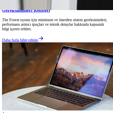
The Forest Oyunu İçin Minimum ve Önerilen Sistem
Gereksinimleri Rehberi
The Forest oyunu için minimum ve önerilen sistem gereksinimleri,
performans artırıcı ipuçları ve teknik detaylar hakkında kapsamlı
bilgi içeren rehber.
Daha fazla bilgi edinin