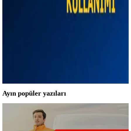
Çift Hatlı Telefonlarda WhatsApp Kullanımı: Pratik
ve Güncel Yöntemler
Çift hatlı telefonlarda iki WhatsApp hesabı kullanmak mümkün mü?
Bu rehberde, çeşitli yöntemler ve dikkat edilmesi gerekenleri detaylı
şekilde bulabilirsiniz.
Çift Hatlı Telefonlarda Çoklu WhatsApp Kullanımı:
Adım Adım Rehber ve İpuçları
Çift hatlı telefonlarda iki WhatsApp hesabı kullanmak mümkün. Bu
rehberde, kurulum adımlarını, güvenlik ipuçlarını ve en iyi
yöntemleri bulabilirsiniz.
Ayın popüler yazıları