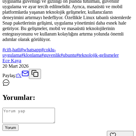
uygulama güvenliği ve gizliliği ön planda tutulmalı, güvenilir
uygulama ve ayar tercih edilmelidir. Ayrıca, masaüstü ve mobil
platformlarda yaşanan teknolojik gelişmeler, kullanıcıların
deneyimini artırmayı hedefliyor. Özellikle Linux tabanlı sistemlerde
Snap paketlerinin gelişimi, uygulama yönetimini daha esnek hale
getiriyor. Bu gelişmeler, mobil ve masaüstü teknolojilerinin
entegrasyonunu ve kullanım kolaylığını artırma yolunda önemli
adımlar olarak görülüyor.
#
cift-hatli
#
whatsapp
#
coklu-
uygulama
#
klonlama
#
guvenlik
#
ubuntu
#
teknolojik-gelismeler
Ece Kaya
20 Mart 2026
Paylaş:
f
𝕏
Yorumlar:
Yorum