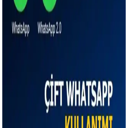
kesin bilgi bulunmamaktadır. Kullanıcılar, resmi kaynaklardan ve
teknik özelliklerden doğrulama yapmalıdır.
Çift Hatlı Telefonlar: Çoklu SIM Özelliği ve Güncel
Modeller Hakkında Bilgi
Çift hatlı telefonlar, iki SIM kart kullanımıyla iletişimde esneklik ve
pratiklik sağlar. Güncel modeller ve teknolojik gelişmelerle
avantajlarınızı artırın.
Samsung B310 E Dual Sim Siyah Tuşlu Telefon:
Dayanıklı ve Uzun Pil Ömrüyle Güvenilir Kullanım
Samsung B310 E, çift hat desteği ve uzun pil ömrüyle günlük
iletişim ihtiyaçlarını karşılayan dayanıklı ve şık tuşlu telefon.
Güvenilirlik ve pratiklik arayanlar için ideal.
Çift Hatlı Telefonlarda İki WhatsApp Kullanımı:
Yöntemler ve Güvenlik İpuçları
Çift hatlı telefonlarda iki WhatsApp hesabı kullanmak mümkün.
Resmi ve üçüncü taraf çözümlerle nasıl yapıldığını ve güvenlik
ipuçlarını öğrenin.