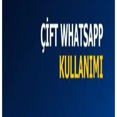
Samsung B310 E Dual Sim Siyah Tuşlu Telefon:
Dayanıklı ve Uzun Pil Ömrüyle Güvenilir Kullanım
Samsung B310 E, çift hat desteği ve uzun pil ömrüyle günlük
iletişim ihtiyaçlarını karşılayan dayanıklı ve şık tuşlu telefon.
Güvenilirlik ve pratiklik arayanlar için ideal.
Çift Hatlı Telefonlarda İki WhatsApp Kullanımı:
Yöntemler ve Güvenlik İpuçları
Çift hatlı telefonlarda iki WhatsApp hesabı kullanmak mümkün.
Resmi ve üçüncü taraf çözümlerle nasıl yapıldığını ve güvenlik
ipuçlarını öğrenin.
Çift Hatlı Telefonlarda WhatsApp Kullanımı: Pratik
ve Güncel Yöntemler
Çift hatlı telefonlarda iki WhatsApp hesabı kullanmak mümkün mü?
Bu rehberde, çeşitli yöntemler ve dikkat edilmesi gerekenleri detaylı
şekilde bulabilirsiniz.
Çift Hatlı Telefonlarda Çoklu WhatsApp Kullanımı:
Adım Adım Rehber ve İpuçları