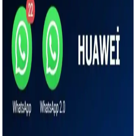
kolaylaştırıyor.
Çift Hatlı Akıllı Telefonlar: Çoklu Hat Kullanımının
Güncel Trendleri ve Avantajları
Çift hatlı akıllı telefonlar, iki SIM kart veya eSIM teknolojisi ile
kullanıcılara esneklik ve maliyet avantajı sunar. Seyahat ve iş
yaşamında tercih edilen bu cihazlar, iletişimi kolaylaştırır.
Samsung A33 Modeli Çift Hat Desteği Sunuyor mu
Detaylı İnceleme
Samsung A33 modelinin çift hat desteği olup olmadığı konusunda
kesin bilgi bulunmamaktadır. Kullanıcılar, resmi kaynaklardan ve
teknik özelliklerden doğrulama yapmalıdır.
Çift Hatlı Telefonlar: Çoklu SIM Özelliği ve Güncel
Modeller Hakkında Bilgi
Çift hatlı telefonlar, iki SIM kart kullanımıyla iletişimde esneklik ve
pratiklik sağlar. Güncel modeller ve teknolojik gelişmelerle
avantajlarınızı artırın.