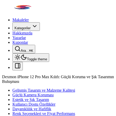
Makaleler
Kategoriler
Hakkımızda
Yazarlar
Kuponlar
Ara...
⌘
K
Toggle theme
Dexmon iPhone 12 Pro Max Kılıfı: Güçlü Koruma ve Şık Tasarımın
Buluşması
Gelişmiş Tasarım ve Malzeme Kalitesi
Güçlü Kamera Koruması
Estetik ve Şık Tasarım
Kullanıcı Dostu Özellikler
Dayanıklılık ve Hafiflik
Renk Seçenekleri ve Fiyat Performans