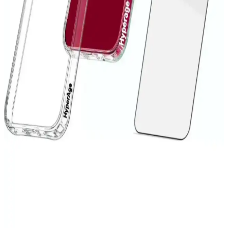
koruma, şık tasarım ve kullanım kolaylığı sunar. Dayanıklı yapısı ve
estetik detaylarıyla cihazınızı güvenle koruyun.
Microsonic S23 Şeffaf Kılıf: Koruyucu ve Estetik
Tasarım Özellikleri
Microsonic S23 şeffaf kılıf, dayanıklı malzemesi ve şık tasarımıyla
Samsung Galaxy S23'ü tam koruma altına alır, kullanımı kolay ve
estetik bir seçenektir.
Xiaomi Redmi 9C İçin Şık ve Koruyucu Silikon Kılıf
Tasarımı ve Özellikleri
Xiaomi Redmi 9C modeliyle uyumlu, şık ve dayanıklı silikon kılıf,
suya dayanıklı, kolay temizlenebilir ve pratik kullanımlı
özellikleriyle telefonunuzu korur.
iPhone 13 Koruma Setleri: Güvenlik ve
Fonksiyonellik Arasında Denge Sağlayan Seçenekler
iPhone 13 ve mini modelleri için dayanıklı ve fonksiyonel koruma
setleri, malzeme çeşitleri ve kullanım ipuçlarıyla cihaz ömrünü uzatır
ve performansı korur.