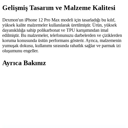
Gelişmiş Tasarım ve Malzeme Kalitesi
Dexmon'un iPhone 12 Pro Max modeli için tasarladığı bu kılıf,
yüksek kalite malzemeler kullanılarak üretilmiştir. Ürün, yüksek
dayanıklılığa sahip polikarbonat ve TPU karışımından imal
edilmiştir. Bu malzemeler, telefonunuzu darbelerden ve çiziklerden
koruma konusunda üstün performans gösterir. Ayrıca, malzemenin
yumuşak dokusu, kullanımı sırasında rahatlık sağlar ve parmak izi
oluşumunu engeller.
Ayrıca Bakınız
Galaxy M31S için Güçlü Koruma ve Şık Tasarım
Sunan Kılıf Özellikleri
Galaxy M31S için tasarlanmış dayanıklı ve şık kılıf, yüksek koruma
ve fonksiyonellik sağlar, kullanıcıların günlük ihtiyaçlarına uygun
pratik çözümler sunar.
MaraLansman Galaxy A73 Kapaklı Kılıfı: Şık ve
Dayanıklı Koruma Seçeneği