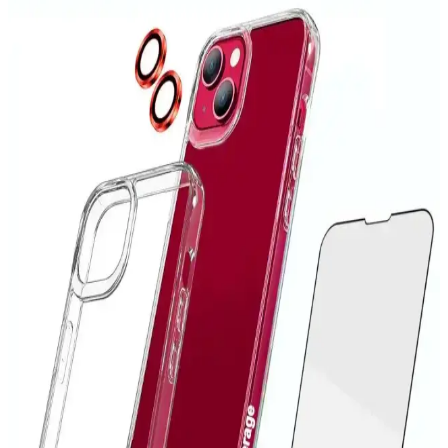
koruyan, şık tasarımı ve yüksek kaliteli malzemeleriyle öne çıkan bir
telefon aksesuarıdır.
iPhone 6 Kılıfları: Koruma ve Estetiği Bir Arada
Sunan Seçenekler
İPhone 6 kılıfları, dayanıklı malzemeler ve estetik tasarımlarla
cihazınızı korurken tarzınızı yansıtır. Çeşitli modeller ve
fonksiyonlar arasından en uygun seçimi yapın.
iPhone 14 Pro Max Kılıflarında Leke Sorunu ve
Etkili Çözüm Yolları
iPhone 14 Pro Max kılıflarında oluşan lekeleri önlemek ve
temizlemek için doğru yöntemler ve bakım ipuçlarıyla cihazınızın
estetiğini koruyun.
Xiaomi Redmi 10 için Çok Katmanlı Tam Koruma
Kılıfı İncelemesi ve Kullanıcı Yorumları
Xiaomi Redmi 10 için tasarlanmış çok katmanlı silikon kılıf, tam
koruma, şık tasarım ve kullanım kolaylığı sunar. Dayanıklı yapısı ve
estetik detaylarıyla cihazınızı güvenle koruyun.