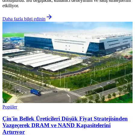
dönüştürdü. Bu değişiklik, kullanıcı deneyimini ve satış stratejilerini
etkiliyor.
Daha fazla bilgi edinin
Popüler
Çin'in Bellek Üreticileri Düşük Fiyat Stratejisinden
Vazgeçerek DRAM ve NAND Kapasitelerini
Artırıyor