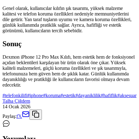
Genel olarak, kullanıcılar kılıfın şık tasarımı, yüksek malzeme
kalitesi ve telefon koruma özellikleri nedeniyle memnuniyetlerini
dile getirir. Yan taraf tuşların uyumu ve kamera koruma özellikleri,
günlük kullanımda pratiklik sağlar. Ayrıca, hafifliği ve estetik
görünümü, kullanıcıların tercih sebebidir.
Sonuç
Dexmon iPhone 12 Pro Max Kılıfı, hem estetik hem de fonksiyonel
açıdan beklentileri karşılayan bir ürün olarak öne çıkar. Yüksek
kaliteli malzemeleri, güçlü koruma özellikleri ve şık tasarımıyla,
telefonunuza hem güven hem de şıklık katar. Günlük kullanımda
dayanıklılığı ve pratikliği ile kullanıcıların favorisi olmaya devam
edecektir.
#
telefonkilifi
#
iphone
#
koruma
#
estetik
#
dayaniklilik
#
hafiflik
#
aksesuar
Talha Çiğdem
14 Ocak 2026
Paylaş:
f
𝕏
Yorumlar: