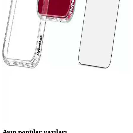
Microsonic S23 Şeffaf Kılıf: Koruyucu ve Estetik
Tasarım Özellikleri
Microsonic S23 şeffaf kılıf, dayanıklı malzemesi ve şık tasarımıyla
Samsung Galaxy S23'ü tam koruma altına alır, kullanımı kolay ve
estetik bir seçenektir.
Xiaomi Redmi 9C İçin Şık ve Koruyucu Silikon Kılıf
Tasarımı ve Özellikleri
Xiaomi Redmi 9C modeliyle uyumlu, şık ve dayanıklı silikon kılıf,
suya dayanıklı, kolay temizlenebilir ve pratik kullanımlı
özellikleriyle telefonunuzu korur.
iPhone 13 Koruma Setleri: Güvenlik ve
Fonksiyonellik Arasında Denge Sağlayan Seçenekler
iPhone 13 ve mini modelleri için dayanıklı ve fonksiyonel koruma
setleri, malzeme çeşitleri ve kullanım ipuçlarıyla cihaz ömrünü uzatır
ve performansı korur.
Ayın popüler yazıları