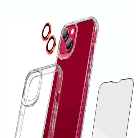
MaraLansman Kapaklı Kılıf, Galaxy A73'ü çizik ve darbelere karşı
koruyan, şık tasarımı ve yüksek kaliteli malzemeleriyle öne çıkan bir
telefon aksesuarıdır.
iPhone 6 Kılıfları: Koruma ve Estetiği Bir Arada
Sunan Seçenekler
İPhone 6 kılıfları, dayanıklı malzemeler ve estetik tasarımlarla
cihazınızı korurken tarzınızı yansıtır. Çeşitli modeller ve
fonksiyonlar arasından en uygun seçimi yapın.
iPhone 14 Pro Max Kılıflarında Leke Sorunu ve
Etkili Çözüm Yolları
iPhone 14 Pro Max kılıflarında oluşan lekeleri önlemek ve
temizlemek için doğru yöntemler ve bakım ipuçlarıyla cihazınızın
estetiğini koruyun.
Xiaomi Redmi 10 için Çok Katmanlı Tam Koruma
Kılıfı İncelemesi ve Kullanıcı Yorumları
Xiaomi Redmi 10 için tasarlanmış çok katmanlı silikon kılıf, tam