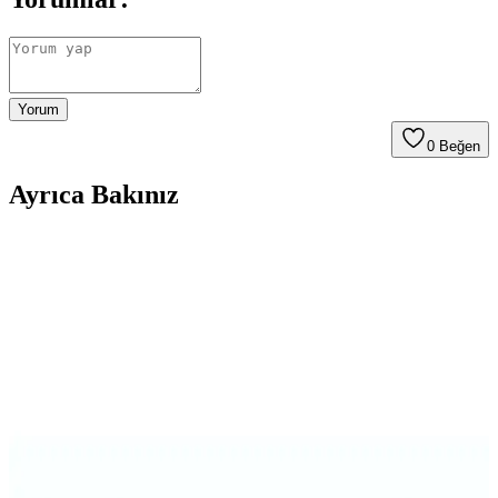
Yorum
0
Beğen
Ayrıca Bakınız
Galaxy M31S için Güçlü Koruma ve Şık Tasarım
Sunan Kılıf Özellikleri
Galaxy M31S için tasarlanmış dayanıklı ve şık kılıf, yüksek koruma
ve fonksiyonellik sağlar, kullanıcıların günlük ihtiyaçlarına uygun
pratik çözümler sunar.
MaraLansman Galaxy A73 Kapaklı Kılıfı: Şık ve
Dayanıklı Koruma Seçeneği
MaraLansman Kapaklı Kılıf, Galaxy A73'ü çizik ve darbelere karşı