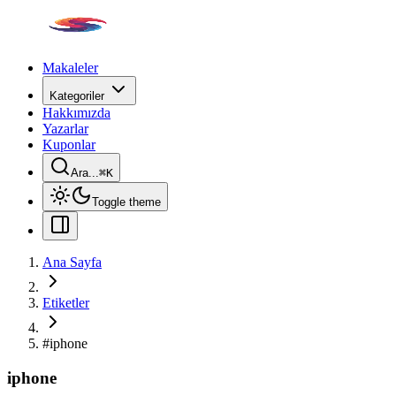
Makaleler
Kategoriler
Hakkımızda
Yazarlar
Kuponlar
Ara...
⌘
K
Toggle theme
Ana Sayfa
Etiketler
#
iphone
iphone