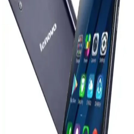
Samsung Galaxy S22 ekranları canlı renkler sunarken, iPhone 17
Pro daha doğru ve doğal renkler sağlar. Renk doygunluğu ve
kalibrasyon farklılıkları kullanıcı deneyimini etkiler.
Vivo X300 Ultra ve Akıllı Telefon Kameralarının
Profesyonel Kameralarla Teknik Karşılaştırması
Vivo X300 Ultra'nın 400mm Zeiss lensi ve SmallRig iş birliğiyle
sunduğu yenilikler, akıllı telefon kameralarının profesyonel
ekipmanlarla karşılaştırılmasında önemli farkları ortaya koyuyor.
Lenovo Dizüstü Bilgisayar Şarj Cihazıyla iPhone
Şarj Etme: USB-C ve Power Delivery Uyumluluğu
Lenovo dizüstü bilgisayar şarj cihazları, USB-C ve Power Delivery
teknolojisi sayesinde iPhone gibi akıllı telefonları güvenli ve uyumlu
şekilde şarj edebiliyor. Bu teknoloji cihazların güç ihtiyacına göre
otomatik voltaj ve akım sağlar.
Redmi Note 10 Pro'nun Kamera Özellikleri ve
Teknik Detayları Hakkında Kapsamlı Bilgi
Redmi Note 10 Pro, 108 Megapiksel ana kamera ve çeşitli