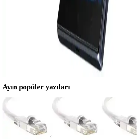
Samsung'un yeni akıllı telefon modelleri S23 Ultra ve S24 Ultra,
üstün performans ve gelişmiş özellikleriyle öne çıkıyor. Tasarım,
ekran, kamera ve işlemci alanlarındaki yenilikler dikkat çekiyor.
Lenovo Akıllı Telefon Modelleri: Dayanıklı ve
Yüksek Performanslı Çözümler
Lenovo'nun akıllı telefonları, dayanıklılık, performans ve yenilikçilik
sunarak farklı kullanıcı ihtiyaçlarına cevap verir. ThinkPhone ve
Legion serileri, kurumsal ve oyun tutkunlarına özel özelliklerle öne
çıkar.
Ayın popüler yazıları