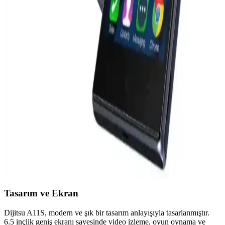
sensörleriyle çok yönlü fotoğraf imkanı sunar. Geniş açı, makro ve
derinlik sensörleri sayesinde yüksek kaliteli ve detaylı fotoğraflar
çekebilirsiniz.
Samsung S23 Ultra ve S24 Ultra modelleri yüksek
performans ve gelişmiş özelliklerle öne çıkıyor
Samsung'un yeni akıllı telefon modelleri S23 Ultra ve S24 Ultra,
üstün performans ve gelişmiş özellikleriyle öne çıkıyor. Tasarım,
ekran, kamera ve işlemci alanlarındaki yenilikler dikkat çekiyor.
Lenovo Akıllı Telefon Modelleri: Dayanıklı ve
Yüksek Performanslı Çözümler
Lenovo'nun akıllı telefonları, dayanıklılık, performans ve yenilikçilik
sunarak farklı kullanıcı ihtiyaçlarına cevap verir. ThinkPhone ve
Legion serileri, kurumsal ve oyun tutkunlarına özel özelliklerle öne
çıkar.
Tasarım ve Ekran
Dijitsu A11S, modern ve şık bir tasarım anlayışıyla tasarlanmıştır.
6.5 inçlik geniş ekranı sayesinde video izleme, oyun oynama ve