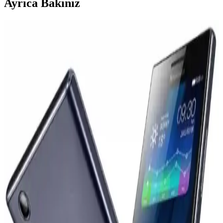
Ayrıca Bakınız
Samsung Electronics'in Artan Maliyetler ve Ürün
Stratejisi Üzerine Finansal Analizi
Samsung Electronics, artan bileşen maliyetleri ve yenilik eksikliği
nedeniyle finansal zorluklarla mücadele ediyor. Şirket, maliyetleri
düşürmek ve ürün stratejisini yeniden şekillendirmek zorunda
kalıyor.
OnePlus'ın Küresel Pazarlardan Çekilme Kararı ve
Pazar Dinamiklerine Etkileri
OnePlus, 2026 Nisan itibarıyla Avrupa'da faaliyetlerini durdurabilir.
Oppo ile entegrasyon ve pazar stratejisi değişiklikleri bu kararda
etkili. Kullanıcılar yazılım desteği ve güncellemeler konusunda
belirsizlik yaşıyor.
iPhone 17 Pro ve Samsung Galaxy S22
Ekranlarında Renk Doğruluğu ve Canlılık
Karşılaştırması