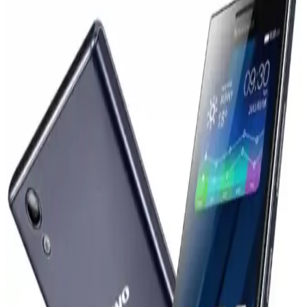
Samsung Electronics, artan bileşen maliyetleri ve yenilik eksikliği
nedeniyle finansal zorluklarla mücadele ediyor. Şirket, maliyetleri
düşürmek ve ürün stratejisini yeniden şekillendirmek zorunda
kalıyor.
OnePlus'ın Küresel Pazarlardan Çekilme Kararı ve
Pazar Dinamiklerine Etkileri
OnePlus, 2026 Nisan itibarıyla Avrupa'da faaliyetlerini durdurabilir.
Oppo ile entegrasyon ve pazar stratejisi değişiklikleri bu kararda
etkili. Kullanıcılar yazılım desteği ve güncellemeler konusunda
belirsizlik yaşıyor.
iPhone 17 Pro ve Samsung Galaxy S22
Ekranlarında Renk Doğruluğu ve Canlılık
Karşılaştırması
Samsung Galaxy S22 ekranları canlı renkler sunarken, iPhone 17
Pro daha doğru ve doğal renkler sağlar. Renk doygunluğu ve
kalibrasyon farklılıkları kullanıcı deneyimini etkiler.
Vivo X300 Ultra ve Akıllı Telefon Kameralarının
Profesyonel Kameralarla Teknik Karşılaştırması