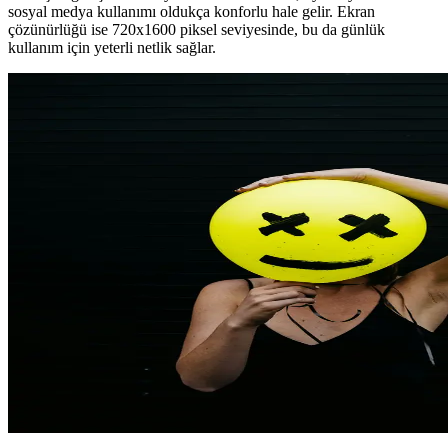
sosyal medya kullanımı oldukça konforlu hale gelir. Ekran
çözünürlüğü ise 720x1600 piksel seviyesinde, bu da günlük
kullanım için yeterli netlik sağlar.