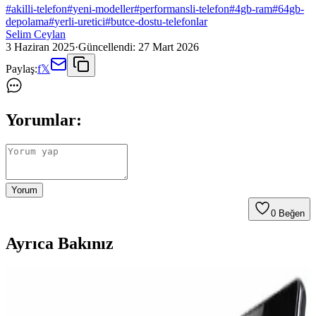
#
akilli-telefon
#
yeni-modeller
#
performansli-telefon
#
4gb-ram
#
64gb-
depolama
#
yerli-uretici
#
butce-dostu-telefonlar
Selim Ceylan
3 Haziran 2025
·
Güncellendi:
27 Mart 2026
Paylaş:
f
𝕏
Yorumlar:
Yorum
0
Beğen
Ayrıca Bakınız
Samsung Electronics'in Artan Maliyetler ve Ürün
Stratejisi Üzerine Finansal Analizi