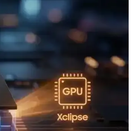
 bağlantı seçenekleriyle eğitim ve günlük kullanım için ideal bir
 sınırlı olduğunu belirtiyor. Enerji verimliliği dikkat çekiyor.
eri tanıtacak. Etkinlik, Apple teknolojilerinde önemli gelişmeler
yasında yeni bir çağ başladı.
ü sunarken, ekran ve grafik donanımı enerji verimliliğini etkiliyor.