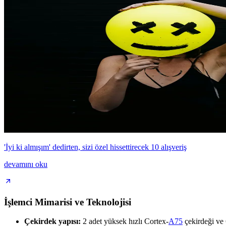
'İyi ki almışım' dedirten, sizi özel hissettirecek 10 alışveriş
devamını oku
İşlemci Mimarisi ve Teknolojisi
Çekirdek yapısı:
2 adet yüksek hızlı Cortex-
A75
çekirdeği ve 