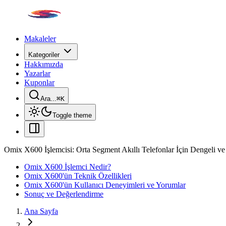
Makaleler
Kategoriler
Hakkımızda
Yazarlar
Kuponlar
Ara...
⌘
K
Toggle theme
Omix X600 İşlemcisi: Orta Segment Akıllı Telefonlar İçin Dengeli v
Omix X600 İşlemci Nedir?
Omix X600'ün Teknik Özellikleri
Omix X600'ün Kullanıcı Deneyimleri ve Yorumlar
Sonuç ve Değerlendirme
Ana Sayfa