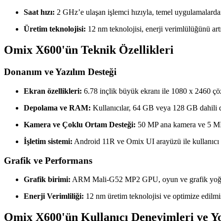
Saat hızı:
2 GHz’e ulaşan işlemci hızıyla, temel uygulamalardan
Üretim teknolojisi:
12 nm teknolojisi, enerji verimlülüğünü artı
Omix X600'ün Teknik Özellikleri
Donanım ve Yazılım Desteği
Ekran özellikleri:
6.78 inçlik büyük ekranı ile 1080 x 2460 çöz
Depolama ve RAM:
Kullanıcılar, 64 GB veya 128 GB dahili d
Kamera ve Çoklu Ortam Desteği:
50 MP ana kamera ve 5 MP ö
İşletim sistemi:
Android 11R ve Omix UI arayüzü ile kullanıcı 
Grafik ve Performans
Grafik birimi:
ARM Mali-G52 MP2 GPU, oyun ve grafik yoğun
Enerji Verimliliği:
12 nm üretim teknolojisi ve optimize edilmi
Omix X600'ün Kullanıcı Deneyimleri ve 