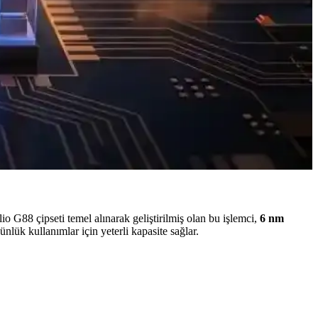
kleriyle kullanıcı beklentileri çeşitlenirken, fiyat artışları
e batarya teknolojileri öncelik kazanıyor.
. Ortalama güç tüketimi ve gerçek kullanım senaryoları
lio G88 çipseti temel alınarak geliştirilmiş olan bu işlemci,
6 nm
nlük kullanımlar için yeterli kapasite sağlar.