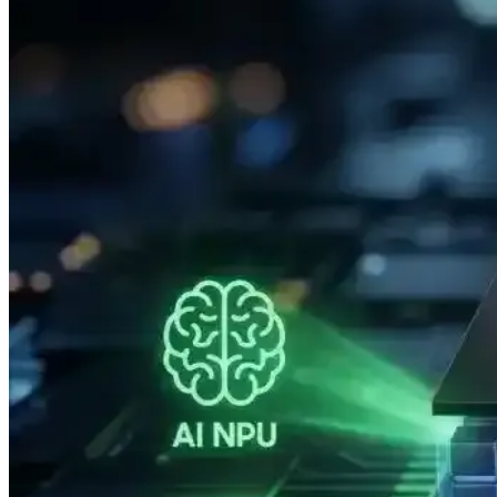
Apple MacBook Neo İncelemesi: iPhone İşlemcili Uygu
Apple MacBook Neo, iPhone işlemcisiyle düşük maliyetli ve temel ihti
seçenek.
Apple M5 Max Çipi: Performans Artışları, Kullanıcı 
Apple M5 Max çipi, selefine göre tek ve çok çekirdek performansında art
Apple'ın Experience Etkinliği: M5 İşlemcili MacBook,
Apple'ın Experience etkinliği, M5 işlemcili yeni MacBook modelleri, iP
sunacak.
AMD Athlon ve PC İşlemcilerinde Gigahertz Çağının 
2000 yılında AMD Athlon, 1 GHz hızını aşarak Intel'e karşı performans
Intel Panther Lake XPS 16'nın Düşük Güç Tüketimi ve 
Intel Panther Lake mimarili Dell XPS 16, düşük güç tüketimiyle dikkat
Apple'ın 2026 Mac mini Modeli: M5 ve M5 Pro İşlemci