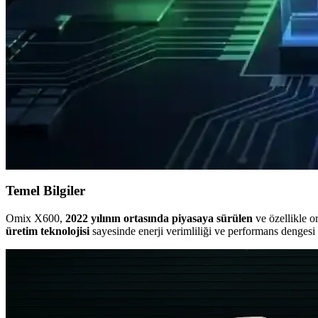
Apple'ın 2026 Mac mini modeli, M5 ve M5 Pro işlemcilerle yüksek perfo
gündemde.
Akıllı Telefonlarda Güçten Çok Verimlilik ve Uygun F
Akıllı telefonlarda işlemci gücü artışı ısı ve enerji sorunları yaratıyor
Samsung 2nm GAA Teknolojisi ve Exynos 2600 İşlemcis
Samsung'un 2nm GAA teknolojisiyle üretilen Exynos 2600, Snapdragon 
karşılaştırmaları daha anlamlı sonuçlar sunuyor.
Temel Bilgiler
Omix X600,
2022 yılının ortasında piyasaya sürülen
ve özellikle or
üretim teknolojisi
sayesinde enerji verimliliği ve performans dengesi