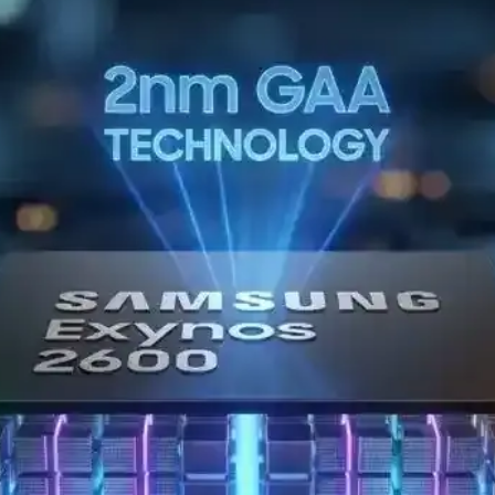
n Fiyatlı Mac Dizüstü Bilgisayar
yaçlara yönelik bir Mac dizüstü bilgisayar sunuyor. 8GB RAM ve sınırlı
Değerlendirmeleri ve Teknik İnceleme
ış sağlıyor. Grafik ve SSD hızları iyileşirken, kullanıcılar yükseltmenin
 iPhone 17E ve Yeni Kontrol Teknolojileri
hone 17E ve el-göz hareketleriyle kontrol edilen arayüzler gibi yenilikl
Başlangıcı: 2000 Yılı Teknoloji Dönüm Noktası
 avantajı sağladı. Overclocking ve teknolojik gelişmelerle işlemci dün
Dizüstü Bilgisayar Enerji Verimliliği Analizi
 çekiyor. 1.5 watt boşta güç kullanımı ve 70Wh batarya ile uzun pil ömr
li Yeni Nesil Masaüstü Bilgisayar