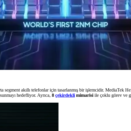
rmans ve gelişmiş bağlantı özellikleri sunacak. Depolama ve RAM seçene
iyatlı Çiplerin Önemi
. Daha verimli, termal yönetimi optimize edilmiş ve uygun fiyatlı çipler il
inin Performans ve Enerji Verimliliği Analizi
8 Elite Gen 5'e kıyasla tepe güç tüketiminde %40 daha fazla harcıyor
ta segment akıllı telefonlar için tasarlanmış bir işlemcidir. MediaTek He
 sunmayı hedefliyor. Ayrıca,
8
çekirdekli
mimarisi
ile çoklu görev ve gü