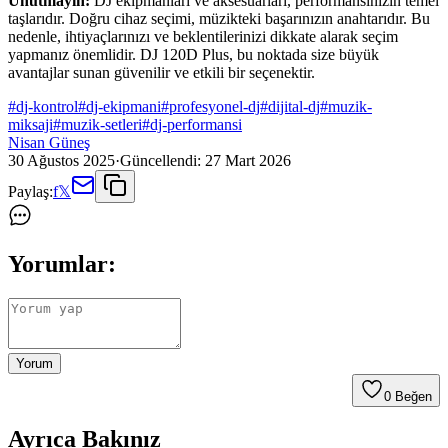
Unutmayın:
DJ ekipmanları ve aksesuarları, performansınızın temel
taşlarıdır. Doğru cihaz seçimi, müzikteki başarınızın anahtarıdır. Bu
nedenle, ihtiyaçlarınızı ve beklentilerinizi dikkate alarak seçim
yapmanız önemlidir. DJ 120D Plus, bu noktada size büyük
avantajlar sunan güvenilir ve etkili bir seçenektir.
#
dj-kontrol
#
dj-ekipmani
#
profesyonel-dj
#
dijital-dj
#
muzik-
miksaji
#
muzik-setleri
#
dj-performansi
Nisan Güneş
30 Ağustos 2025
·
Güncellendi:
27 Mart 2026
Paylaş:
f
𝕏
Yorumlar:
Yorum
0
Beğen
Ayrıca Bakınız