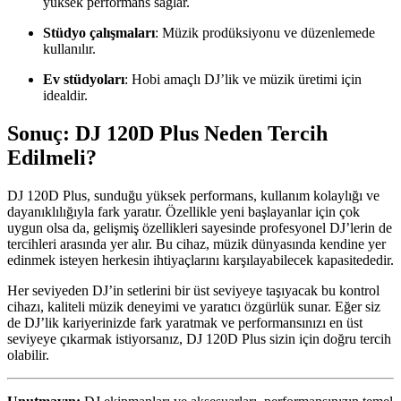
yüksek performans sağlar.
Stüdyo çalışmaları
: Müzik prodüksiyonu ve düzenlemede
kullanılır.
Ev stüdyoları
: Hobi amaçlı DJ’lik ve müzik üretimi için
idealdir.
Sonuç: DJ 120D Plus Neden Tercih
Edilmeli?
DJ 120D Plus, sunduğu yüksek performans, kullanım kolaylığı ve
dayanıklılığıyla fark yaratır. Özellikle yeni başlayanlar için çok
uygun olsa da, gelişmiş özellikleri sayesinde profesyonel DJ’lerin de
tercihleri arasında yer alır. Bu cihaz, müzik dünyasında kendine yer
edinmek isteyen herkesin ihtiyaçlarını karşılayabilecek kapasitededir.
Her seviyeden DJ’in setlerini bir üst seviyeye taşıyacak bu kontrol
cihazı, kaliteli müzik deneyimi ve yaratıcı özgürlük sunar. Eğer siz
de DJ’lik kariyerinizde fark yaratmak ve performansınızı en üst
seviyeye çıkarmak istiyorsanız, DJ 120D Plus sizin için doğru tercih
olabilir.