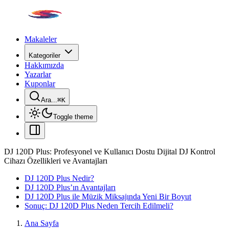
Makaleler
Kategoriler
Hakkımızda
Yazarlar
Kuponlar
Ara...
⌘
K
Toggle theme
DJ 120D Plus: Profesyonel ve Kullanıcı Dostu Dijital DJ Kontrol
Cihazı Özellikleri ve Avantajları
DJ 120D Plus Nedir?
DJ 120D Plus’ın Avantajları
DJ 120D Plus ile Müzik Miksajında Yeni Bir Boyut
Sonuç: DJ 120D Plus Neden Tercih Edilmeli?
Ana Sayfa