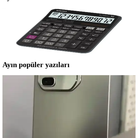
DJ 120D Plus: Profesyonel ve Kullanıcı Dostu Dijital
DJ Kontrol Cihazı Özellikleri ve Avantajları
DJ 120D Plus, çift kanallı, yüksek hassasiyetli jog wheel ve çeşitli
efekt seçenekleriyle hem başlangıç hem de profesyonel DJ'ler için
ideal bir kontrol cihazıdır.
Ayın popüler yazıları