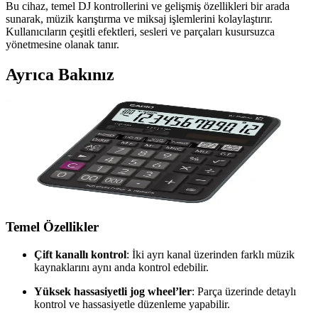
Bu cihaz, temel DJ kontrollerini ve gelişmiş özellikleri bir arada
sunarak, müzik karıştırma ve miksaj işlemlerini kolaylaştırır.
Kullanıcıların çeşitli efektleri, sesleri ve parçaları kusursuzca
yönetmesine olanak tanır.
Ayrıca Bakınız
DJ 120D Plus: Profesyonel ve Kullanıcı Dostu Dijital
DJ Kontrol Cihazı Özellikleri ve Avantajları
DJ 120D Plus, çift kanallı, yüksek hassasiyetli jog wheel ve çeşitli
efekt seçenekleriyle hem başlangıç hem de profesyonel DJ'ler için
ideal bir kontrol cihazıdır.
Temel Özellikler
Çift kanallı kontrol
: İki ayrı kanal üzerinden farklı müzik
kaynaklarını aynı anda kontrol edebilir.
Yüksek hassasiyetli jog wheel’ler
: Parça üzerinde detaylı
kontrol ve hassasiyetle düzenleme yapabilir.