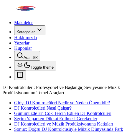
Makaleler
Kategoriler
Hakkımızda
Yazarlar
Kuponlar
Ara...
⌘
K
Toggle theme
DJ Kontrolcüleri: Profesyonel ve Başlangıç Seviyesinde Müzik
Prodüksiyonunun Temel Araçları
Giriş: DJ Kontrolcüleri Nedir ve Neden Önemlidir?
DJ Kontrolcüleri Nasıl Çalışır?
Günümüzde En Çok Tercih Edilen DJ Kontrolcüleri
Seçim Yaparken Dikkat Edilmesi Gerekenler
DJ Kontrolcüleri ve Müzik Prodüksiyonuna Katkıları
Sonuç: Doğru DJ Kontrolcüsüyle Müzik Dünyasında Fark