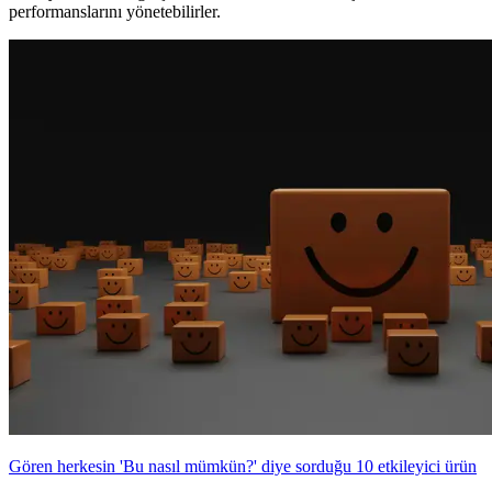
performanslarını yönetebilirler.
Gören herkesin 'Bu nasıl mümkün?' diye sorduğu 10 etkileyici ürün