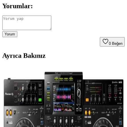
Yorumlar:
Yorum
0
Beğen
Ayrıca Bakınız
DDJ-FLX4 ile 2025'te DJ Performansınızı Baştan
Yazın: 5 Nedeni
2025'in en esnek ve kullanıcı dostu DJ kontrolcüsü DDJ-FLX4 ile
performansınızı geliştirin. Hemen keşfedin!
Pioneer DDJ-FLX4: Kullanıcı Dostu ve Çok Yönlü
DJ Kontrolcüleri Özellikleri
Pioneer DDJ-FLX4, kolay kullanımı ve çok yönlü özellikleriyle