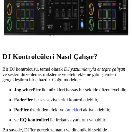
DJ Kontrolcüleri: Profesyonel ve Başlangıç
Seviyesinde Müzik Prodüksiyonunun Temel Araçları
DJ kontrolcüleri, dijital müzik setleri ve DJ yazılımlarıyla entegre
çalışan, performansı artıran temel müzik prodüksiyon araçlarıdır.
Yeni başlayanlardan profesyonellere kadar geniş yelpazede
seçenekler sunar.
DJ Kontrolcüleri Nasıl Çalışır?
Bir DJ kontrolcüsü, temel olarak
DJ yazılımlarıyla entegre çalışan
ve sesleri düzenleme, miksleme ve efekt ekleme gibi işlemleri
gerçekleştiren bir cihazdır. Çoğu modelde:
Jog wheel’ler
ile müzikleri hassas bir şekilde düzenleyebilir,
Fader’ler
ile ses seviyelerini kontrol edebilir,
Pad’ler
üzerinden efekt ve
örnekler
i aktive edebilir,
ve
EQ kontrolleri
ile frekans ayarlarını yapabilir.
Bu sayede, DJ’ler gerçek zamanlı ve dinamik bir şekilde