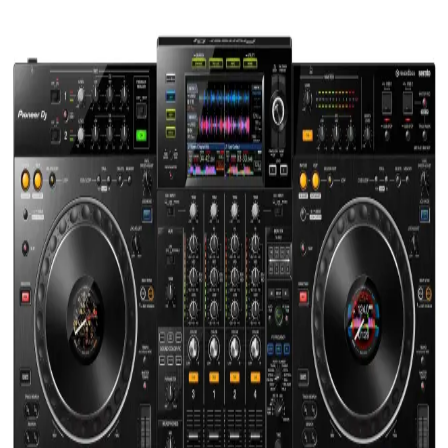
DDJ-FLX4 ile 2025'te DJ Performansınızı Baştan
Yazın: 5 Nedeni
2025'in en esnek ve kullanıcı dostu DJ kontrolcüsü DDJ-FLX4 ile
performansınızı geliştirin. Hemen keşfedin!
Pioneer DDJ-FLX4: Kullanıcı Dostu ve Çok Yönlü
DJ Kontrolcüleri Özellikleri
Pioneer DDJ-FLX4, kolay kullanımı ve çok yönlü özellikleriyle
hem yeni başlayanlar hem de profesyoneller için ideal bir DJ
kontrolcüsüdür. Taşınabilirliği ve gelişmiş performans özellikleriyle
öne çıkar.
DDJ-FLX4: Yeni Nesil DJ Kontrolcüleri ile
Profesyonel ve Kullanıcı Dostu Performans
DDJ-FLX4, kolay kullanımı ve çok yönlü özellikleriyle yeni
başlayanlar ve profesyoneller için ideal bir DJ kontrolcüsüdür.
Yüksek uyumluluk ve esneklik sunar, müzik performanslarınızı
geliştirin.