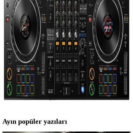
hem yeni başlayanlar hem de profesyoneller için ideal bir DJ
kontrolcüsüdür. Taşınabilirliği ve gelişmiş performans özellikleriyle
öne çıkar.
DDJ-FLX4: Yeni Nesil DJ Kontrolcüleri ile
Profesyonel ve Kullanıcı Dostu Performans
DDJ-FLX4, kolay kullanımı ve çok yönlü özellikleriyle yeni
başlayanlar ve profesyoneller için ideal bir DJ kontrolcüsüdür.
Yüksek uyumluluk ve esneklik sunar, müzik performanslarınızı
geliştirin.
DJ Kontrolcüleri: Profesyonel ve Başlangıç
Seviyesinde Müzik Prodüksiyonunun Temel Araçları
DJ kontrolcüleri, dijital müzik setleri ve DJ yazılımlarıyla entegre
çalışan, performansı artıran temel müzik prodüksiyon araçlarıdır.
Yeni başlayanlardan profesyonellere kadar geniş yelpazede
seçenekler sunar.
Ayın popüler yazıları