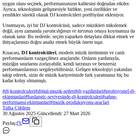
uygun olanı seçmek, performansınızın kalitesini doğrudan etkiler.
Ayrıca, teknolojinin gelişmesiyle birlikte, yeni özellikler ve
yenilikler sürekli olarak DJ kontrolcüleri portföyüne ekleniyor.
Unutmayın, iyi bir DJ kontrolcüsü, sadece müzikleri mikslemek
değil, aynı zamanda
yaratıcılığınızı ve tarzınızı
ortaya koymanıza da
olanak tanır. Bu nedenle, seçim yaparken detaylara dikkat etmek ve
ihtiyaçlarınızı doğru analiz etmek büyük önem taşır.
Kısacası,
DJ kontrolcüleri
, modern müzik üretiminin ve canlı
performansların vazgeçilmez araçlarıdır. Onların yardımıyla,
müziğin sınırlarını zorlayabilir, kendi tarzınızı ve benzersiz
performanslarınızı sergileyebilirsiniz. Gelişen teknolojiyi yakından
takip ederek, sizin de müzik kariyerinizde fark yaratmanız hiç bu
kadar kolay olmamıştı.
#
dj-kontrolculeri
#
dijital-muzik-setleri
#
dj-yazilimlari
#
profesyonel-dj-
ekipmanlari
#
baslangic-seviyesinde-dj-kontrolculeri
#
sahne-
performansi-ekipmanlari
#
muzik-produksiyonu-araclari
Talha Çiğdem
30 Ağustos 2025
·
Güncellendi:
27 Mart 2026
Paylaş:
f
𝕏