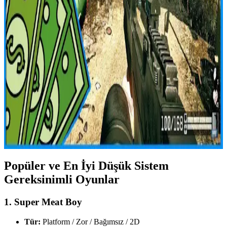
Düşük Sistemli Bilgisayarlar İçin En İyi Oyunlar
Listesi ve Öneriler
Eski veya düşük donanımlı bilgisayarlarda bile keyifli vakit
geçirebileceğiniz düşük sistem gereksinimli en iyi oyunları ve neden
tercih edilmesi gerektiğini keşfedin.
Düşük Sistem Gereksinimli Oyunlar: Bütçe Dostu ve
Eğlenceli Seçenekler
Düşük sistem gereksinimli oyunlar, bütçe dostu ve erişilebilir
seçenekler sunar. Eski veya düşük donanımlı bilgisayarlar için ideal
olan bu oyunlar, çeşitli türlerde eğlence sağlar.
Popüler ve En İyi Düşük Sistem
Gereksinimli Oyunlar
1.
Super Meat Boy
Tür:
Platform / Zor / Bağımsız / 2D