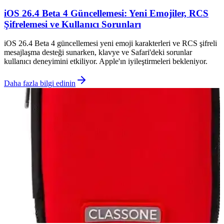
iOS 26.4 Beta 4 Güncellemesi: Yeni Emojiler, RCS
Şifrelemesi ve Kullanıcı Sorunları
iOS 26.4 Beta 4 güncellemesi yeni emoji karakterleri ve RCS şifreli
mesajlaşma desteği sunarken, klavye ve Safari'deki sorunlar
kullanıcı deneyimini etkiliyor. Apple'ın iyileştirmeleri bekleniyor.
Daha fazla bilgi edinin