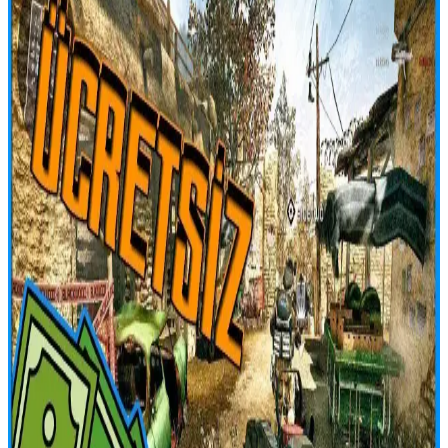
2024 ve 2026 listeleriyle düşük sistemli bilgisayarlar için optimize
edilmiş ücretsiz oyunlar ve platformlar hakkında detaylı bilgi.
Uygun oyun seçimi ve performans ipuçları içerir.
2025'te Düşük Sistem Gereksinimli Oyunlarla
Bilgisayarınızda Devrim Yapın
2025'te düşük sistem gereksinimli oyunlarla performansınızı artırın.
En iyi oyunlar ve optimizasyon tüyoları için hemen keşfedin!
2025'te Düşük Sistemli Bilgisayarlar İçin Oyun
Keyfi: 5 Sır ve Öneri
2025'in en iyi düşük sistem gereksinimli oyunlarıyla eski
bilgisayarınızda oyun keyfini yaşayın. Hemen keşfedin! Synopis:
Düşük performanslı bilgisayar sahipleri için 2
Düşük Sistemli Bilgisayarlar İçin En İyi Ekonomik
ve Eğlenceli Oyunlar Rehberi
Düşük sistem gereksinimli oyunlar, bütçenizi koruyarak eğlence
sunar. Eski bilgisayarlar için ideal, çeşitli türlerde, ekonomik ve
performans dostu oyunlar burada.