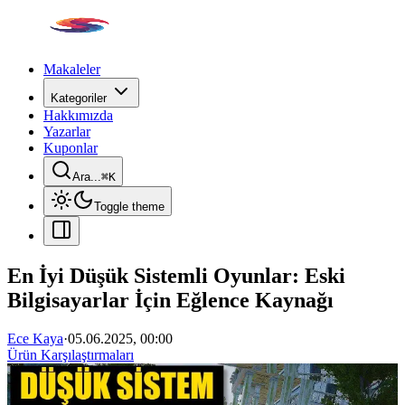
Makaleler
Kategoriler
Hakkımızda
Yazarlar
Kuponlar
Ara...
⌘
K
Toggle theme
En İyi Düşük Sistemli Oyunlar: Eski
Bilgisayarlar İçin Eğlence Kaynağı
Ece Kaya
·
05.06.2025, 00:00
Ürün Karşılaştırmaları