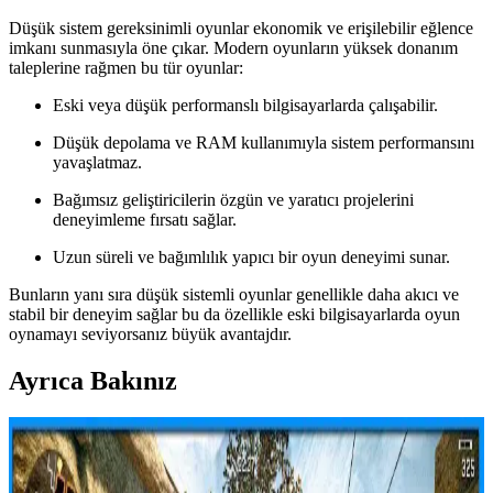
Düşük sistem gereksinimli oyunlar ekonomik ve erişilebilir eğlence
imkanı sunmasıyla öne çıkar. Modern oyunların yüksek donanım
taleplerine rağmen bu tür oyunlar:
Eski veya düşük performanslı bilgisayarlarda çalışabilir.
Düşük depolama ve RAM kullanımıyla sistem performansını
yavaşlatmaz.
Bağımsız geliştiricilerin özgün ve yaratıcı projelerini
deneyimleme fırsatı sağlar.
Uzun süreli ve bağımlılık yapıcı bir oyun deneyimi sunar.
Bunların yanı sıra düşük sistemli oyunlar genellikle daha akıcı ve
stabil bir deneyim sağlar bu da özellikle eski bilgisayarlarda oyun
oynamayı seviyorsanız büyük avantajdır.
Ayrıca Bakınız
Düşük Sistemli Bilgisayarlar İçin En İyi Oyun
Seçenekleri ve Uygun Platformlar