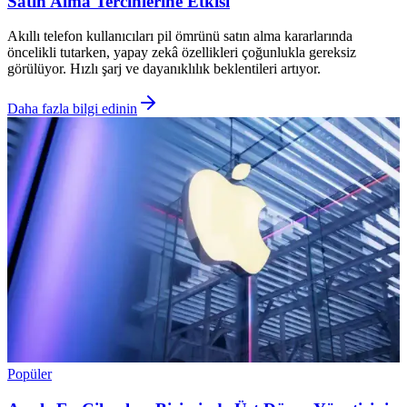
Satın Alma Tercihlerine Etkisi
Akıllı telefon kullanıcıları pil ömrünü satın alma kararlarında
öncelikli tutarken, yapay zekâ özellikleri çoğunlukla gereksiz
görülüyor. Hızlı şarj ve dayanıklılık beklentileri artıyor.
Daha fazla bilgi edinin
Popüler