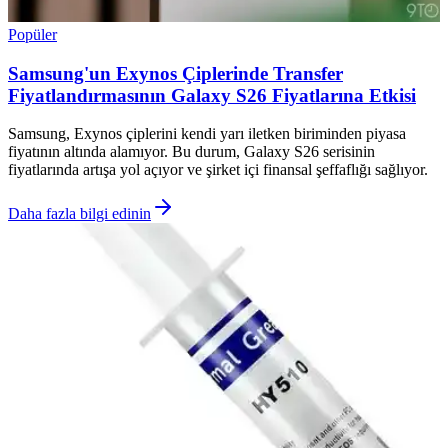
Popüler
Samsung'un Exynos Çiplerinde Transfer
Fiyatlandırmasının Galaxy S26 Fiyatlarına Etkisi
Samsung, Exynos çiplerini kendi yarı iletken biriminden piyasa
fiyatının altında alamıyor. Bu durum, Galaxy S26 serisinin
fiyatlarında artışa yol açıyor ve şirket içi finansal şeffaflığı sağlıyor.
Daha fazla bilgi edinin