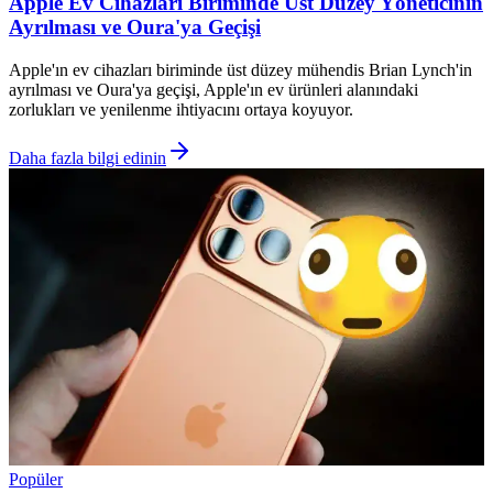
Apple Ev Cihazları Biriminde Üst Düzey Yöneticinin
Ayrılması ve Oura'ya Geçişi
Apple'ın ev cihazları biriminde üst düzey mühendis Brian Lynch'in
ayrılması ve Oura'ya geçişi, Apple'ın ev ürünleri alanındaki
zorlukları ve yenilenme ihtiyacını ortaya koyuyor.
Daha fazla bilgi edinin
Popüler