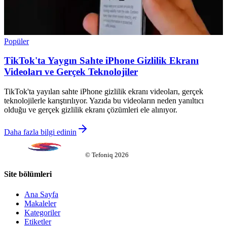
Popüler
TikTok'ta Yaygın Sahte iPhone Gizlilik Ekranı
Videoları ve Gerçek Teknolojiler
TikTok'ta yayılan sahte iPhone gizlilik ekranı videoları, gerçek
teknolojilerle karıştırılıyor. Yazıda bu videoların neden yanıltıcı
olduğu ve gerçek gizlilik ekranı çözümleri ele alınıyor.
Daha fazla bilgi edinin
©
Tefoniq
2026
Site bölümleri
Ana Sayfa
Makaleler
Kategoriler
Etiketler