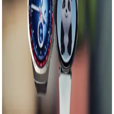
Kordonlar: Özellikler ve Kullanıcı Yorumları
Huawei Watch GT serisi ve uyumlu metal kordonlar, dayanıklılık ve
şıklığı bir arada sunar. Kullanıcılar, ürünlerin kalite ve tasarımını
yüksek değerlendirmekte, montaj ve uyum konularında dikkatli
olunması gerektiğini belirtiyor.
Huawei Watch GT Serisi İçin MobaxAksesuar
Kordon: Şık ve Dayanıklı Tasarım
MobaxAksesuar kordon, Huawei Watch GT serisi saatleriniz için
şık, dayanıklı ve konforlu bir aksesuar seçeneği sunar. Farklı renk ve
tasarım seçenekleriyle saatlerinize modern bir görünüm kazandırır.
Nokia'nın Güncel Ürün Portföyü ve Teknolojik
Gelişmeleri Hakkında Bilgi
Nokia'nın güncel ürünleri ve teknolojik gelişmeleri hakkında bilgi
bulunmamaktadır. Marka, geçmişte dayanıklı ve uzun pil ömrüyle
bilinen akıllı telefonlar geliştirmiştir.
Huawei Watch GT 5 Pro ve GT 5 Karşılaştırması:
Tasarım, Pil ve Sağlık Özellikleri