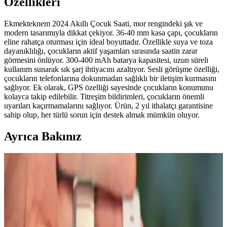
Özellikleri
Ekmekteknem 2024 Akıllı Çocuk Saati, mor rengindeki şık ve
modern tasarımıyla dikkat çekiyor. 36-40 mm kasa çapı, çocukların
eline rahatça oturması için ideal boyuttadır. Özellikle suya ve toza
dayanıklılığı, çocukların aktif yaşamları sırasında saatin zarar
görmesini önlüyor. 300-400 mAh batarya kapasitesi, uzun süreli
kullanım sunarak sık şarj ihtiyacını azaltıyor. Sesli görüşme özelliği,
çocukların telefonlarına dokunmadan sağlıklı bir iletişim kurmasını
sağlıyor. Ek olarak, GPS özelliği sayesinde çocukların konumunu
kolayca takip edilebilir. Titreşim bildirimleri, çocukların önemli
uyarıları kaçırmamalarını sağlıyor. Ürün, 2 yıl ithalatçı garantisine
sahip olup, her türlü sorun için destek almak mümkün oluyor.
Ayrıca Bakınız
Samsung Galaxy Watch 6 için AktarMobile Silikon
Kayış İncelemesi ve Özellikleri
AktarMobile tarafından üretilen Samsung Galaxy Watch 6 için özel
silikon kayış, dayanıklı, estetik ve ayarlanabilir yapısıyla günlük ve
spor kullanıma uygun, çeşitli renk seçenekleri sunar.