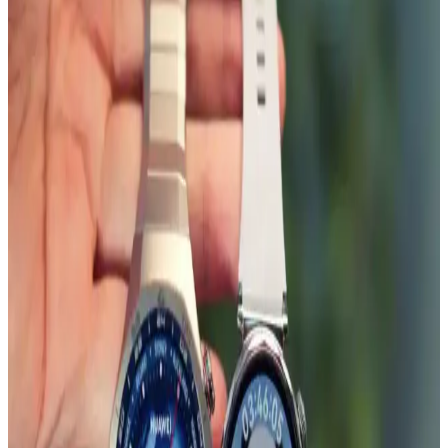
silikon kayış, dayanıklı, estetik ve ayarlanabilir yapısıyla günlük ve
spor kullanıma uygun, çeşitli renk seçenekleri sunar.
Onkatech TD26 Akıllı Çocuk Takip Saati: Güvenlik
ve Teknolojinin En İyi Birleşimi
Onkatech TD26 çocuk takip saati, GPS ve diğer teknolojilerle
konum takibi, suya dayanıklılık ve iletişim özellikleriyle çocukların
güvenliğini sağlar, ebeveynlere iç huzuru sunar.
Huawei Watch Fit 2 için IPG ekran koruyucu
incelemesi ve kullanıcı deneyimleri
Huawei Watch Fit 2 akıllı saat için tasarlanmış IPG ekran koruyucu,
kullanım kolaylığı ve estetik avantajlar sunar. Ancak, uygulama
zorlukları ve dayanıklılık sınırlamaları göz önüne alınmalıdır.
Samsung Galaxy Watch İçin MobaxAksesuar Metal
Kordonlar: Şıklık ve Dayanıklılık Sunan Uyumlu
Seçenekler
MobaxAksesuar metal kordonlar, Samsung Galaxy Watch serisiyle
uyumlu, dayanıklı ve şık tasarımıyla saatlerinize modern ve estetik