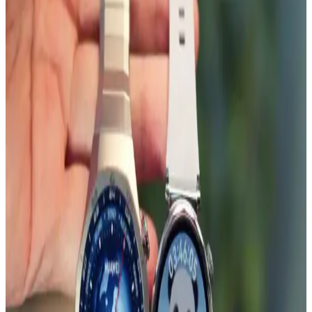
Onkatech TD26 Akıllı Çocuk Takip Saati: Güvenlik
ve Teknolojinin En İyi Birleşimi
Onkatech TD26 çocuk takip saati, GPS ve diğer teknolojilerle
konum takibi, suya dayanıklılık ve iletişim özellikleriyle çocukların
güvenliğini sağlar, ebeveynlere iç huzuru sunar.
Huawei Watch Fit 2 için IPG ekran koruyucu
incelemesi ve kullanıcı deneyimleri
Huawei Watch Fit 2 akıllı saat için tasarlanmış IPG ekran koruyucu,
kullanım kolaylığı ve estetik avantajlar sunar. Ancak, uygulama
zorlukları ve dayanıklılık sınırlamaları göz önüne alınmalıdır.
Samsung Galaxy Watch İçin MobaxAksesuar Metal
Kordonlar: Şıklık ve Dayanıklılık Sunan Uyumlu
Seçenekler
MobaxAksesuar metal kordonlar, Samsung Galaxy Watch serisiyle
uyumlu, dayanıklı ve şık tasarımıyla saatlerinize modern ve estetik
bir görünüm kazandırır, kullanım kolaylığı sağlar.
Huawei Watch GT Serisi ve Uyumlu Metal