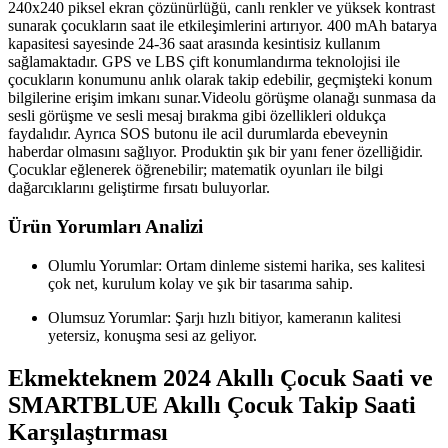
240x240 piksel ekran çözünürlüğü, canlı renkler ve yüksek kontrast
sunarak çocukların saat ile etkileşimlerini artırıyor. 400 mAh batarya
kapasitesi sayesinde 24-36 saat arasında kesintisiz kullanım
sağlamaktadır. GPS ve LBS çift konumlandırma teknolojisi ile
çocukların konumunu anlık olarak takip edebilir, geçmişteki konum
bilgilerine erişim imkanı sunar.Videolu görüşme olanağı sunmasa da
sesli görüşme ve sesli mesaj bırakma gibi özellikleri oldukça
faydalıdır. Ayrıca SOS butonu ile acil durumlarda ebeveynin
haberdar olmasını sağlıyor. Produktin şık bir yanı fener özelliğidir.
Çocuklar eğlenerek öğrenebilir; matematik oyunları ile bilgi
dağarcıklarını geliştirme fırsatı buluyorlar.
Ürün Yorumları Analizi
Olumlu Yorumlar: Ortam dinleme sistemi harika, ses kalitesi
çok net, kurulum kolay ve şık bir tasarıma sahip.
Olumsuz Yorumlar: Şarjı hızlı bitiyor, kameranın kalitesi
yetersiz, konuşma sesi az geliyor.
Ekmekteknem 2024 Akıllı Çocuk Saati ve
SMARTBLUE Akıllı Çocuk Takip Saati
Karşılaştırması