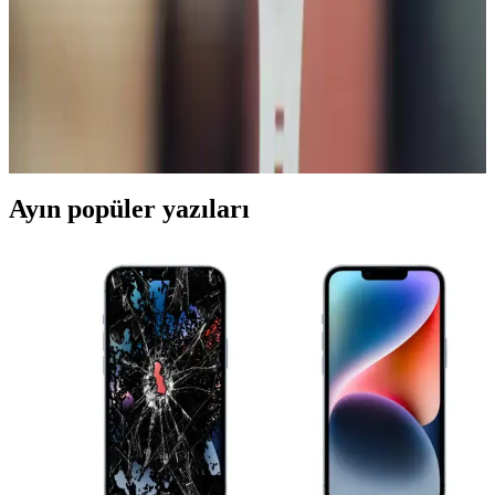
Huawei Watch GT 5 Pro ve GT 5 Karşılaştırması:
Tasarım, Pil ve Sağlık Özellikleri
Huawei Watch GT 5 ve GT 5 Pro modelleri, dayanıklılık ve sağlık
takibi özellikleriyle öne çıkar. GT 5 Pro, uzun pil ömrü ve su
direnciyle dikkat çeker. Her iki saat de AMOLED ekran ve şık
tasarım sunar.
Ayın popüler yazıları