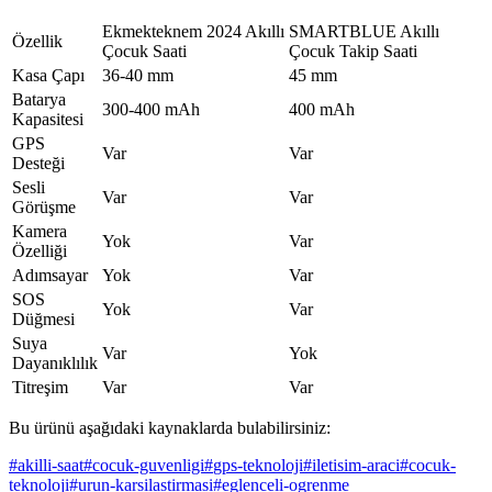
Ekmekteknem 2024 Akıllı
SMARTBLUE Akıllı
Özellik
Çocuk Saati
Çocuk Takip Saati
Kasa Çapı
36-40 mm
45 mm
Batarya
300-400 mAh
400 mAh
Kapasitesi
GPS
Var
Var
Desteği
Sesli
Var
Var
Görüşme
Kamera
Yok
Var
Özelliği
Adımsayar
Yok
Var
SOS
Yok
Var
Düğmesi
Suya
Var
Yok
Dayanıklılık
Titreşim
Var
Var
Bu ürünü aşağıdaki kaynaklarda bulabilirsiniz:
#
akilli-saat
#
cocuk-guvenligi
#
gps-teknoloji
#
iletisim-araci
#
cocuk-
teknoloji
#
urun-karsilastirmasi
#
eglenceli-ogrenme