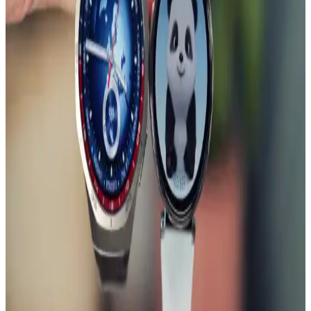
bir görünüm kazandırır, kullanım kolaylığı sağlar.
Huawei Watch GT Serisi ve Uyumlu Metal
Kordonlar: Özellikler ve Kullanıcı Yorumları
Huawei Watch GT serisi ve uyumlu metal kordonlar, dayanıklılık ve
şıklığı bir arada sunar. Kullanıcılar, ürünlerin kalite ve tasarımını
yüksek değerlendirmekte, montaj ve uyum konularında dikkatli
olunması gerektiğini belirtiyor.
Huawei Watch GT Serisi İçin MobaxAksesuar
Kordon: Şık ve Dayanıklı Tasarım
MobaxAksesuar kordon, Huawei Watch GT serisi saatleriniz için
şık, dayanıklı ve konforlu bir aksesuar seçeneği sunar. Farklı renk ve
tasarım seçenekleriyle saatlerinize modern bir görünüm kazandırır.
Nokia'nın Güncel Ürün Portföyü ve Teknolojik
Gelişmeleri Hakkında Bilgi
Nokia'nın güncel ürünleri ve teknolojik gelişmeleri hakkında bilgi
bulunmamaktadır. Marka, geçmişte dayanıklı ve uzun pil ömrüyle
bilinen akıllı telefonlar geliştirmiştir.