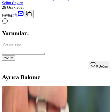
Selim Ceylan
26 Ocak 2025
Paylaş:
f
𝕏
Yorumlar:
Yorum
0
Beğen
Ayrıca Bakınız
Samsung Galaxy Watch 6 için AktarMobile Silikon
Kayış İncelemesi ve Özellikleri
AktarMobile tarafından üretilen Samsung Galaxy Watch 6 için özel