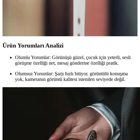
Huawei Watch GT 5 ve GT 5 Pro modelleri, dayanıklılık ve sağlık
takibi özellikleriyle öne çıkar. GT 5 Pro, uzun pil ömrü ve su
direnciyle dikkat çeker. Her iki saat de AMOLED ekran ve şık
tasarım sunar.
Ürün Yorumları Analizi
Olumlu Yorumlar: Görünüşü güzel, çocuk için yeterli, sesli
görüşme özelliği net, mesaj gönderme özelliği pratik.
Olumsuz Yorumlar: Şarjı hızlı bitiyor, görüntülü konuşma
yok, kameranın görüntü kalitesi istenilen seviyede değil.