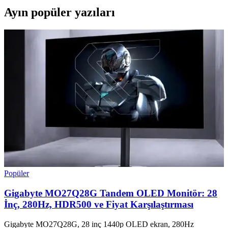
Ayın popüler yazıları
Popüler
Gigabyte MO27Q28G Tandem OLED Monitör: 28
İnç, 280Hz, HDR500 ve Fiyat Karşılaştırması
Gigabyte MO27Q28G, 28 inç 1440p OLED ekran, 280Hz