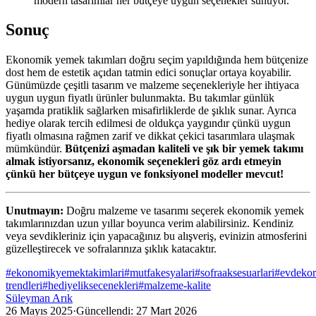
modern tasarımlar her bütçeye uygun seçenekler sunuyor.
Sonuç
Ekonomik yemek takımları doğru seçim yapıldığında hem bütçenize
dost hem de estetik açıdan tatmin edici sonuçlar ortaya koyabilir.
Günümüzde çeşitli tasarım ve malzeme seçenekleriyle her ihtiyaca
uygun uygun fiyatlı ürünler bulunmakta. Bu takımlar günlük
yaşamda pratiklik sağlarken misafirliklerde de şıklık sunar. Ayrıca
hediye olarak tercih edilmesi de oldukça yaygındır çünkü uygun
fiyatlı olmasına rağmen zarif ve dikkat çekici tasarımlara ulaşmak
mümkündür.
Bütçenizi aşmadan kaliteli ve şık bir yemek takımı
almak istiyorsanız, ekonomik seçenekleri göz ardı etmeyin
çünkü her bütçeye uygun ve fonksiyonel modeller mevcut!
Unutmayın:
Doğru malzeme ve tasarımı seçerek ekonomik yemek
takımlarınızdan uzun yıllar boyunca verim alabilirsiniz. Kendiniz
veya sevdikleriniz için yapacağınız bu alışveriş, evinizin atmosferini
güzelleştirecek ve sofralarınıza şıklık katacaktır.
#
ekonomikyemektakimlari
#
mutfakesyalari
#
sofraaksesuarlari
#
evdeko
trendleri
#
hediyeliksecenekleri
#
malzeme-kalite
Süleyman Arık
26 Mayıs 2025
·
Güncellendi:
27 Mart 2026