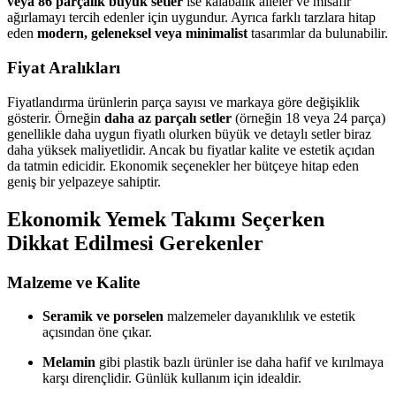
veya 86 parçalık büyük setler
ise kalabalık aileler ve misafir
ağırlamayı tercih edenler için uygundur. Ayrıca farklı tarzlara hitap
eden
modern, geleneksel veya minimalist
tasarımlar da bulunabilir.
Fiyat Aralıkları
Fiyatlandırma ürünlerin parça sayısı ve markaya göre değişiklik
gösterir. Örneğin
daha az parçalı setler
(örneğin 18 veya 24 parça)
genellikle daha uygun fiyatlı olurken büyük ve detaylı setler biraz
daha yüksek maliyetlidir. Ancak bu fiyatlar kalite ve estetik açıdan
da tatmin edicidir. Ekonomik seçenekler her bütçeye hitap eden
geniş bir yelpazeye sahiptir.
Ekonomik Yemek Takımı Seçerken
Dikkat Edilmesi Gerekenler
Malzeme ve Kalite
Seramik ve porselen
malzemeler dayanıklılık ve estetik
açısından öne çıkar.
Melamin
gibi plastik bazlı ürünler ise daha hafif ve kırılmaya
karşı dirençlidir. Günlük kullanım için idealdir.