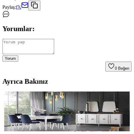
Paylaş:
f
𝕏
Yorumlar:
Yorum
0
Beğen
Ayrıca Bakınız
Ekonomik ve Şık Yemek Takımları: Uygun Fiyatlı
Seçenekler ve Trendler
Uygun fiyatlı yemek takımları dayanıklılık ve estetik sunar, çeşitli
modeller ve malzemelerle her bütçeye uygun seçenekler mevcuttur.