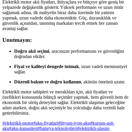
Elektrikli motor akü fiyatları, ihtiyaçlara ve bütçeye göre geniş bir
yelpazede değişkenlik gösterir. Yüksek performans ve uzun ömür
sağlamak adına, ilk maliyetin biraz daha üzerinde bir yatırım
yapmak, uzun vadede daha ekonomiktir. Güç, dayanıklılık ve
güvenlik açısından, tanınmış markaları tercih etmek her zaman
avantaj sağlar.
Unutmayın:
Doğru akü seçimi
, aracınızın performansını ve güvenliğini
doğrudan etkiler.
Fiyat ve kaliteyi dengede tutmak
, uzun vadeli memnuniyet
sağlar.
Düzenli bakım ve doğru kullanım
, akünün ömrünü uzatır.
Elektrikli motor sahipleri ve meraklıları için, akü fiyatları ve
özellikleri konusunda bilinçli seçimler yapmak, hem güvenli hem de
ekonomik bir sürüş deneyimi sağlar. Elektrikli ulaşımın geleceğine
adım atarken, doğru akü seçimiyle bu yolculuğu daha verimli hale
getirebilirsiniz.
#
elektrikli-motor
#
aku-fiyatlari
#
lityum-iyon-aku
#
kursun-asit-
aku
#
aku-kapasitesi
#
batarya-teknolojileri
#
elektrikli-ulasim