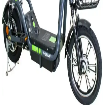
Bilmeniz Gerekenler
2025'te elektrikli motorların ehliyet ve yasal gerekliliklerini öğrenin.
Güvenli sürüş için detayları hemen keşfedin! İnceleyin!
2025'te Elektrikli Motor Fiyatlarında Şaşırtan
Değişimler: Bilmeniz Gerekenler
2025 elektrikli motor fiyat trendlerini ve ikinci el piyasasını öğrenin.
En uygun modeli seçmek için rehberimizi inceleyin! Hemen
keşfedin.
2025'te Elektrikli Motorlarda Yokuşları Fethetmenin
5 Sırrı
2025'in en iyi elektrikli motor ve scooter modelleriyle yokuşları
kolayca aşın. Detayları öğrenin ve doğru seçimi yapın!
synopsis":"Elektrikli motor ve scooter dünyası,
2025'te İkinci El Elektrikli Motorlarla Ulaşımda
Devrim Yaratmanın 5 Sırrı
2025'te uygun fiyatlı ikinci el elektrikli motorlarla hem tasarruf edin