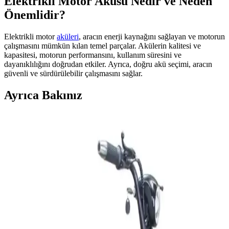
Elektrikli Motor Aküsü Nedir ve Neden
Önemlidir?
Elektrikli motor
aküleri
, aracın enerji kaynağını sağlayan ve motorun
çalışmasını mümkün kılan temel parçalar. Akülerin kalitesi ve
kapasitesi, motorun performansını, kullanım süresini ve
dayanıklılığını doğrudan etkiler. Ayrıca, doğru akü seçimi, aracın
güvenli ve sürdürülebilir çalışmasını sağlar.
Ayrıca Bakınız
Şarjlı Elektrikli Motorlar: Şehir İçi Ulaşımda
Sürdürülebilir ve Ekonomik Çözümler
Şarjlı motorlar, batarya teknolojileri ve gelişen kullanım alanlarıyla
şehir içi ulaşımda sürdürülebilir ve ekonomik çözümler sağlıyor.
Plaka İstemeyen Elektrikli Motorlar: Türkiye'de
Yasal Durum ve Teknolojik Avantajlar
Plaka istemeyen elektrikli motorlar, düşük hız ve güç sınırlarıyla
yasal kolaylık ve çevreci ulaşım sunuyor. Türkiye'deki mevzuat ve