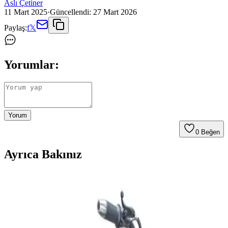
Aslı Çetiner
11 Mart 2025
·
Güncellendi:
27 Mart 2026
Paylaş:
f
𝕏
Yorumlar:
Yorum
0
Beğen
Ayrıca Bakınız
Şarjlı Elektrikli Motorlar: Şehir İçi Ulaşımda
Sürdürülebilir ve Ekonomik Çözümler
Şarjlı motorlar, batarya teknolojileri ve gelişen kullanım alanlarıyla
şehir içi ulaşımda sürdürülebilir ve ekonomik çözümler sağlıyor.