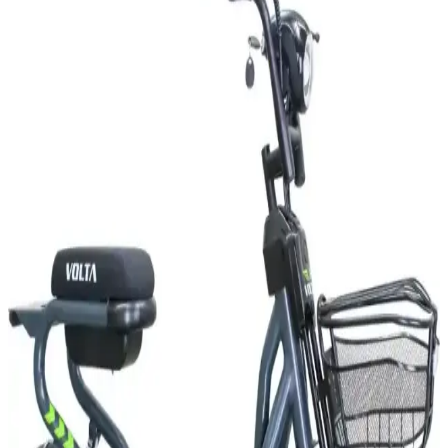
Plaka İstemeyen Elektrikli Motorlar: Türkiye'de
Yasal Durum ve Teknolojik Avantajlar
Plaka istemeyen elektrikli motorlar, düşük hız ve güç sınırlarıyla
yasal kolaylık ve çevreci ulaşım sunuyor. Türkiye'deki mevzuat ve
popüler modellerle şehir içi ulaşımda pratik alternatifler sağlıyor.
Elektrikli Motorların Ehliyetsiz Kullanımı: Yasal
Durum ve Güvenlik İncelemesi
Türkiye'de elektrikli motorların ehliyetsiz kullanımı yasal sınırlar ve
güvenlik riskleriyle sınırlıdır. Bu yazı, türlerine göre ehliyet
gerekliliği, cezalar ve güvenlik önlemlerini detaylıca inceliyor.
Elektrikli Motorlarda Ehliyet Gerekliliği: Güç, Hız
ve Yasal Düzenlemeler 2024
Elektrikli motorlarda ehliyet gerekliliği, aracın güç ve hız sınırlarına
göre değişir. Türkiye'deki yasal düzenlemeler, güvenlik önlemleri ve
güncel mevzuat hakkında kapsamlı bilgiler sunulmaktadır.
2025'te Elektrikli Motorlarda Ehliyet Şart mı?