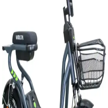
popüler modellerle şehir içi ulaşımda pratik alternatifler sağlıyor.
Elektrikli Motorların Ehliyetsiz Kullanımı: Yasal
Durum ve Güvenlik İncelemesi
Türkiye'de elektrikli motorların ehliyetsiz kullanımı yasal sınırlar ve
güvenlik riskleriyle sınırlıdır. Bu yazı, türlerine göre ehliyet
gerekliliği, cezalar ve güvenlik önlemlerini detaylıca inceliyor.
Elektrikli Motorlarda Ehliyet Gerekliliği: Güç, Hız
ve Yasal Düzenlemeler 2024
Elektrikli motorlarda ehliyet gerekliliği, aracın güç ve hız sınırlarına
göre değişir. Türkiye'deki yasal düzenlemeler, güvenlik önlemleri ve
güncel mevzuat hakkında kapsamlı bilgiler sunulmaktadır.
2025'te Elektrikli Motorlarda Ehliyet Şart mı?
Bilmeniz Gerekenler
2025'te elektrikli motorların ehliyet ve yasal gerekliliklerini öğrenin.
Güvenli sürüş için detayları hemen keşfedin! İnceleyin!
2025'te Elektrikli Motor Fiyatlarında Şaşırtan