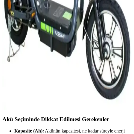
Değişimler: Bilmeniz Gerekenler
2025 elektrikli motor fiyat trendlerini ve ikinci el piyasasını öğrenin.
En uygun modeli seçmek için rehberimizi inceleyin! Hemen
keşfedin.
2025'te Elektrikli Motorlarda Yokuşları Fethetmenin
5 Sırrı
2025'in en iyi elektrikli motor ve scooter modelleriyle yokuşları
kolayca aşın. Detayları öğrenin ve doğru seçimi yapın!
synopsis":"Elektrikli motor ve scooter dünyası,
2025'te İkinci El Elektrikli Motorlarla Ulaşımda
Devrim Yaratmanın 5 Sırrı
2025'te uygun fiyatlı ikinci el elektrikli motorlarla hem tasarruf edin
hem çevreyi koruyun. Detayları öğrenin, doğru seçimi yapın!
Akü Seçiminde Dikkat Edilmesi Gerekenler
Kapasite (Ah):
Akünün kapasitesi, ne kadar süreyle enerji