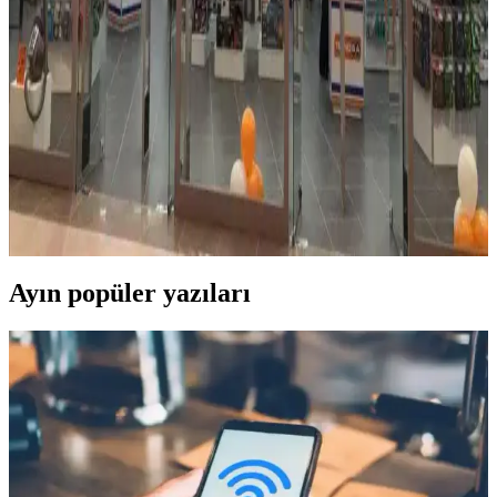
Gelişen teknolojiyi yakından takip etmek ve bütçe dostu ödemelerle
yeni telefonlara sahip olmak için taksitli cep telefonu satın alma
yöntemlerini ve avantajlarını keşfedin.
Teknosa'da Elektronik Ürünlerde Taksit Seçenekleri
ve Koşulları Hakkında Detaylı Bilgi
Teknosa'da telefon ve diğer elektronik ürünlerde taksit imkanları,
koşulları ve ödeme seçenekleri hakkında kapsamlı bilgi. Bütçe dostu
alışveriş için detaylar burada.
Ayın popüler yazıları