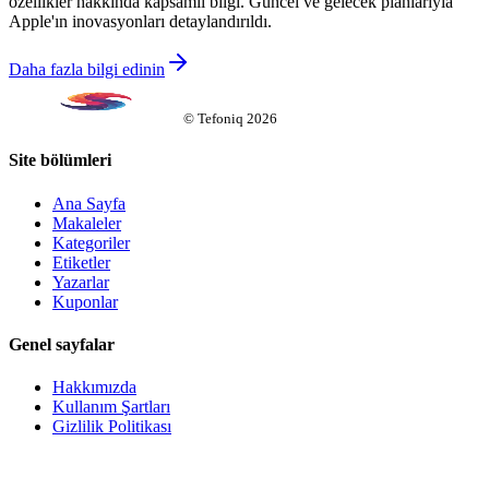
özellikler hakkında kapsamlı bilgi. Güncel ve gelecek planlarıyla
Apple'ın inovasyonları detaylandırıldı.
Daha fazla bilgi edinin
©
Tefoniq
2026
Site bölümleri
Ana Sayfa
Makaleler
Kategoriler
Etiketler
Yazarlar
Kuponlar
Genel sayfalar
Hakkımızda
Kullanım Şartları
Gizlilik Politikası