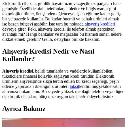
Elektronik cihazlar, günlük hayatımızın vazgeçilmez parçaları hale
gelmiştir. Özellikle akıllı telefonlar, tabletler ve bilgisayarlar gibi
teknolojik ürünler, iletişimden eğlenceye, işten eğitime kadar geniş
bir yelpazede kullanılır. Bu kadar önemli ve pahalı ürünleri almak
ise bazen bütçeyi aşabilir. İşte tam bu noktada a
lışveriş
kredileri
devreye girer. Peki, alışveriş kredisi ile telefon almak gerçekten
avantajlı mı? Hangi bankalar ve mağazalar bu hizmeti sunar, nelere
dikkat etmek gerekir? Gelin, detaylara birlikte bakalım.
Alışveriş Kredisi Nedir ve Nasıl
Kullanılır?
Alışveriş kredisi
, belirli tutarlarda ve vadelerde kullanılabilen,
tüketicilere finansal kolaylık sağlayan kredi türüdür. Elektronik
ürünlerin alışverişinde sıkça tercih edilen bu kredi seçeneği, peşin
ödeme yapmadan dilediğiniz ürünleri
taksit
lendirilmiş şekilde satın
almanıza imkan tanır. Bu sayede yüksek meblağlı telefon veya diğer
elektronik cihazları, bütçenize uygun taksitlerle ödeyebilirsiniz.
Ayrıca Bakınız
Teknosa'da 2025'te Elektronik Alışverişinde Taksit