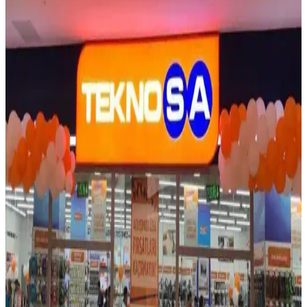
Avantajlarıyla Bütçenizi Rah­
Teknosa'nın 2025 taksit avantajlarıyla elektronik alışverişinizi
kolaylaştırın. Detayları öğrenin, fırsatları kaçırmayın! Hemen
keşfedin.
Elektronik ve Aksesuarlar İçin Alışveriş Kredisi
Kullanım Rehberi 2025
2025 yılında elektronik ve aksesuarlar için alışveriş kredisi
kullanırken faiz oranlarına, kampanyalara ve ödeme planlarına
dikkat edin. En uygun seçeneklerle teknolojik ürünlere ulaşın.
2024 Yılında Taksitli Telefon Almak İçin En Güncel
Yöntemler ve Dikkat Edilmesi Gerekenler
2024'te taksitli telefon almak isteyenler için operatörler, kredi kartı
ve alışveriş kredisi gibi yöntemler ve dikkat edilmesi gereken
noktalar detaylı şekilde anlatılıyor.
Elektronik Ürünlerde Alışveriş Kredisi Kullanım
Rehberi: Avantajlar ve Dikkat Edilmesi Gerekenler