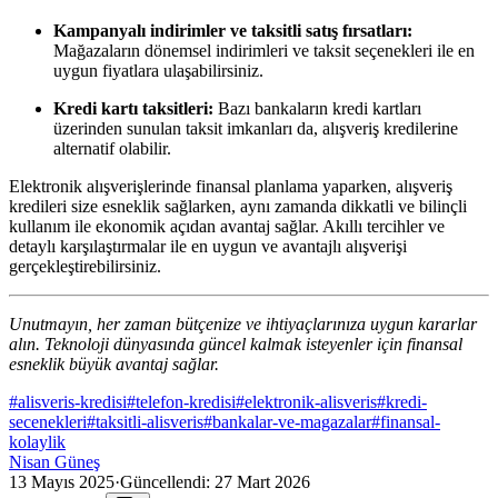
Kampanyalı indirimler ve taksitli satış fırsatları:
Mağazaların dönemsel indirimleri ve taksit seçenekleri ile en
uygun fiyatlara ulaşabilirsiniz.
Kredi kartı taksitleri:
Bazı bankaların kredi kartları
üzerinden sunulan taksit imkanları da, alışveriş kredilerine
alternatif olabilir.
Elektronik alışverişlerinde finansal planlama yaparken, alışveriş
kredileri size esneklik sağlarken, aynı zamanda dikkatli ve bilinçli
kullanım ile ekonomik açıdan avantaj sağlar. Akıllı tercihler ve
detaylı karşılaştırmalar ile en uygun ve avantajlı alışverişi
gerçekleştirebilirsiniz.
Unutmayın, her zaman bütçenize ve ihtiyaçlarınıza uygun kararlar
alın. Teknoloji dünyasında güncel kalmak isteyenler için finansal
esneklik büyük avantaj sağlar.
#
alisveris-kredisi
#
telefon-kredisi
#
elektronik-alisveris
#
kredi-
secenekleri
#
taksitli-alisveris
#
bankalar-ve-magazalar
#
finansal-
kolaylik
Nisan Güneş
13 Mayıs 2025
·
Güncellendi:
27 Mart 2026