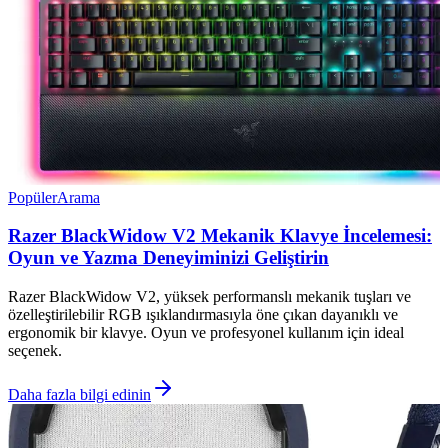
Popüler
Arama
Razer BlackWidow V2 Mekanik Klavye İncelemesi:
Oyun ve Yazma Deneyiminizi Geliştirin
Razer BlackWidow V2, yüksek performanslı mekanik tuşları ve
özelleştirilebilir RGB ışıklandırmasıyla öne çıkan dayanıklı ve
ergonomik bir klavye. Oyun ve profesyonel kullanım için ideal
seçenek.
Daha fazla bilgi edinin