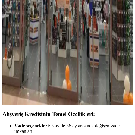
Elektronik ürünler için alışveriş kredisi kullanımı, taksit imkanları ve
bankaların sunduğu avantajlar hakkında detaylı bilgi içerir.
Bütçenize uygun ödeme planlarıyla avantaj sağlayın.
Taksitli Cep Telefonu Almanın Avantajları ve
Güncel Satın Alma Yöntemleri
Gelişen teknolojiyi yakından takip etmek ve bütçe dostu ödemelerle
yeni telefonlara sahip olmak için taksitli cep telefonu satın alma
yöntemlerini ve avantajlarını keşfedin.
Teknosa'da Elektronik Ürünlerde Taksit Seçenekleri
ve Koşulları Hakkında Detaylı Bilgi
Teknosa'da telefon ve diğer elektronik ürünlerde taksit imkanları,
koşulları ve ödeme seçenekleri hakkında kapsamlı bilgi. Bütçe dostu
alışveriş için detaylar burada.
Alışveriş Kredisinin Temel Özellikleri:
Vade seçenekleri:
3 ay ile 36 ay arasında değişen vade
imkanları