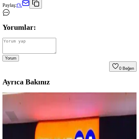
Paylaş:
f
𝕏
Yorumlar:
Yorum
0
Beğen
Ayrıca Bakınız
Teknosa'da 2025'te Elektronik Alışverişinde Taksit
Avantajlarıyla Bütçenizi Rah­
Teknosa'nın 2025 taksit avantajlarıyla elektronik alışverişinizi
kolaylaştırın. Detayları öğrenin, fırsatları kaçırmayın! Hemen
keşfedin.