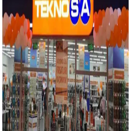
Elektronik ve Aksesuarlar İçin Alışveriş Kredisi
Kullanım Rehberi 2025
2025 yılında elektronik ve aksesuarlar için alışveriş kredisi
kullanırken faiz oranlarına, kampanyalara ve ödeme planlarına
dikkat edin. En uygun seçeneklerle teknolojik ürünlere ulaşın.
2024 Yılında Taksitli Telefon Almak İçin En Güncel
Yöntemler ve Dikkat Edilmesi Gerekenler
2024'te taksitli telefon almak isteyenler için operatörler, kredi kartı
ve alışveriş kredisi gibi yöntemler ve dikkat edilmesi gereken
noktalar detaylı şekilde anlatılıyor.
Elektronik Ürünlerde Alışveriş Kredisi Kullanım
Rehberi: Avantajlar ve Dikkat Edilmesi Gerekenler
Elektronik ürünler için alışveriş kredisi kullanımı, taksit imkanları ve
bankaların sunduğu avantajlar hakkında detaylı bilgi içerir.
Bütçenize uygun ödeme planlarıyla avantaj sağlayın.
Taksitli Cep Telefonu Almanın Avantajları ve
Güncel Satın Alma Yöntemleri