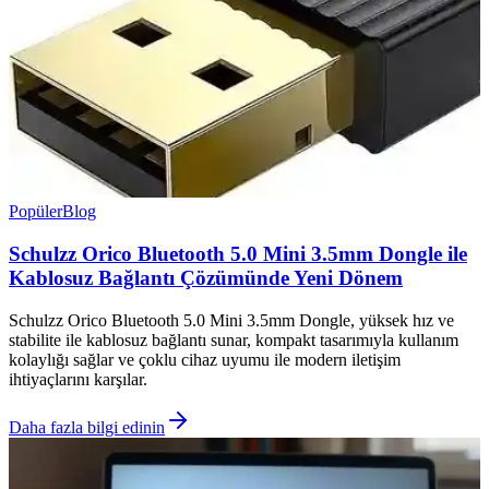
Popüler
Blog
Schulzz Orico Bluetooth 5.0 Mini 3.5mm Dongle ile
Kablosuz Bağlantı Çözümünde Yeni Dönem
Schulzz Orico Bluetooth 5.0 Mini 3.5mm Dongle, yüksek hız ve
stabilite ile kablosuz bağlantı sunar, kompakt tasarımıyla kullanım
kolaylığı sağlar ve çoklu cihaz uyumu ile modern iletişim
ihtiyaçlarını karşılar.
Daha fazla bilgi edinin