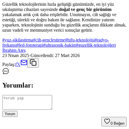
Güzellik teknolojilerinin hızla geliştiği günümüzde, en iyi yüz
sıkılaştırma cihazları sayesinde
doğal ve genç bir görünüm
yakalamak artık çok daha erişilebilir. Unutmayın, cilt sağlığı ve
estetiği, sürekli ve doğru bakım ile sağlanır. Kendinize yatırım
yaparken, teknolojinin sunduğu bu güzellik araçlarını dikkate almak,
uzun vadeli ve memnuniyet verici sonuçlar getirir.
#
yuz-sikilastirma
#
cilt-genclestirme
#
hifu-teknolojisi
#
radyo-
frekansi
#
led-fototerapi
#
ultrasonik-bakim
#
guzellik-teknolojileri
İbrahim Ateş
23 Nisan 2025
·
Güncellendi:
27 Mart 2026
Paylaş:
f
𝕏
Yorumlar:
Yorum
0
Beğen