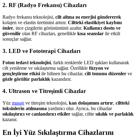
2. RF (Radyo Frekansı) Cihazları
Radyo frekansı teknolojisi,
cilt altına ısı enerjisi göndererek
kolajen ve elastin üretimini artırır.
Ciltteki elastikiyet kaybını
önler
, ince çizgilerin görünümünü azaltır.
Kullanıcı dostu ve
güvenilir
olan RF cihazları, genellikle
kısa seanslar
ile etkili
sonuçlar sağlar.
3. LED ve Fototerapi Cihazları
Foton tedavi teknolojisi
, farklı renklerde LED ışıkları kullanarak
cilt yenileme ve sıkılaştırma sağlar. Özellikle
füzyon ve
gençleştirme etkisi
ile bilinen bu cihazlar,
cilt tonunu düzenler
ve
gözle görülür parlaklık
kazandırır.
4. Ultrason ve Titreşimli Cihazlar
Yüz
masajı
ve titreşim teknolojisi,
kan dolaşımını artırır
,
ciltteki
toksinlerin atılmasına
yardımcı olur. Ayrıca, bu cihazlar
sıkılaştırıcı ve canlandırıcı etkiler
sağlar, ciltte
sıkılık ve parlaklık
kazanır.
En İyi Yüz Sıkılaştırma Cihazlarını