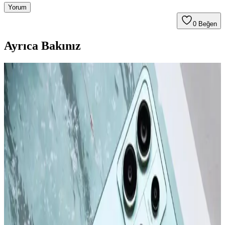
Yorum
0
Beğen
Ayrıca Bakınız
Apple iPhone 16 Plus 512GB Pembe Akıllı Telefon
Gelişmiş Tasarım ve Yüksek Performans
Apple iPhone 16 Plus, 512GB depolama, gelişmiş kamera
özellikleri ve dayanıklı tasarımıyla öne çıkıyor. Güçlü A18 Bionic
çip, uzun pil ömrü ve 5G desteğiyle üstün kullanıcı deneyimi sunar.
Apple iPhone 16 Pro Max 512GB Siyah: Gelişmiş
Kamera ve Yüksek Performanslı Akıllı Telefon
iPhone 16 Pro Max, titanyum tasarımı, 6,9 inç ekran ve gelişmiş
kameralarıyla öne çıkan yüksek performanslı akıllı telefon. Uzun pil
ömrü ve yenilikçi özellikleriyle kullanıcıların beklentilerini karşılar.
Apple iPhone Serisinin Güncel Modelleri ve
Gelecekteki Yenilikler Hakkında Bilgi