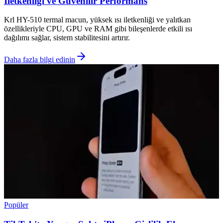
İletkenliği ve Güvenilir Performans
Krl HY-510 termal macun, yüksek ısı iletkenliği ve yalıtkan
özellikleriyle CPU, GPU ve RAM gibi bileşenlerde etkili ısı
dağılımı sağlar, sistem stabilitesini artırır.
Daha fazla bilgi edinin
Popüler