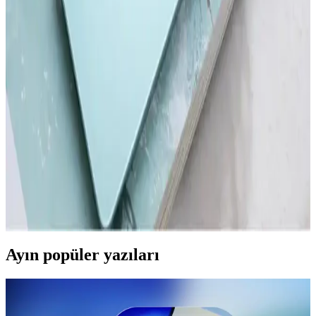
markanın teknoloji yolculuğu ve Galaxy serisinin gelişimi öne
çıkıyor.
Akıllı Telefon ve Tabletlerde Dosya Temizleme ve
Performans Optimizasyonu
Akıllı telefon ve tabletlerde düzenli dosya temizliği, cihaz
performansını artırır ve depolama alanını genişletir. Güvenilir araçlar
ve doğru yöntemlerle gereksiz dosyalardan kurtulun.
Redmi'nin En Yeni Akıllı Telefon Modeli Hakkında
Güncel Bilgiler ve Beklentiler
Redmi'nin yeni modeli hakkında kesin detaylar henüz açıklanmadı,
ancak teknolojik gelişmeler ve piyasa stratejileri yüksek performans
ve yenilik vaat ediyor.
Ayın popüler yazıları