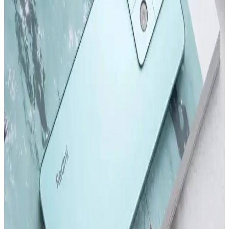
2022 ve sonrası iPhone modelleri, tasarım ve performans alanında
önemli adımlar atıyor. Yeni modeller ve teknolojik gelişmelerle ilgili
detaylar, kullanıcıların bilinçli tercihler yapmasını sağlıyor.
Samsung Galaxy S24 ve S24 Ultra Karşılaştırması:
Özellikler ve Kullanıcı Deneyimleri
Samsung Galaxy S24 ve S24 Ultra modellerinin tasarım, ekran,
kamera ve performans özelliklerini karşılaştırıyoruz. Güncellemeler
ve kullanıcı deneyimleriyle ilgili önemli bilgiler içerir.
Redmi Note 11 Pro ve Redmi Note 12 Pro
Karşılaştırması: Özellikler ve Farklar
Redmi Note 11 Pro ve Redmi Note 12 Pro modellerinin tasarım,
performans, kamera ve batarya özelliklerini karşılaştırıyoruz. Hangi
modelin ihtiyaçlarınıza uygun olduğunu belirlemenize yardımcı olur.
Samsung'un İlk Akıllı Telefonu ve Teknolojideki
Gelişimi Üzerine Detaylı İnceleme
Samsung'un ilk akıllı telefonu hakkında bilgi olmamakla birlikte,