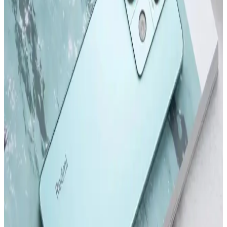
Gelecekteki Yenilikler Hakkında Bilgi
2022 ve sonrası iPhone modelleri, tasarım ve performans alanında
önemli adımlar atıyor. Yeni modeller ve teknolojik gelişmelerle ilgili
detaylar, kullanıcıların bilinçli tercihler yapmasını sağlıyor.
Samsung Galaxy S24 ve S24 Ultra Karşılaştırması:
Özellikler ve Kullanıcı Deneyimleri
Samsung Galaxy S24 ve S24 Ultra modellerinin tasarım, ekran,
kamera ve performans özelliklerini karşılaştırıyoruz. Güncellemeler
ve kullanıcı deneyimleriyle ilgili önemli bilgiler içerir.
Redmi Note 11 Pro ve Redmi Note 12 Pro
Karşılaştırması: Özellikler ve Farklar
Redmi Note 11 Pro ve Redmi Note 12 Pro modellerinin tasarım,
performans, kamera ve batarya özelliklerini karşılaştırıyoruz. Hangi
modelin ihtiyaçlarınıza uygun olduğunu belirlemenize yardımcı olur.
Samsung'un İlk Akıllı Telefonu ve Teknolojideki
Gelişimi Üzerine Detaylı İnceleme