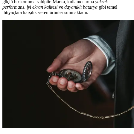
güçlü bir konuma sahiptir. Marka, kullanıcılarına
yüksek
performans
,
iyi ekran kalitesi
ve
dayanıklı batarya
gibi temel
ihtiyaçlara karşılık veren ürünler sunmaktadır.