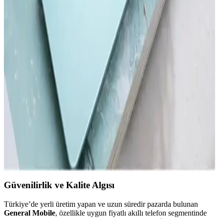
Samsung'un ilk akıllı telefonu hakkında bilgi olmamakla birlikte,
markanın teknoloji yolculuğu ve Galaxy serisinin gelişimi öne
çıkıyor.
Akıllı Telefon ve Tabletlerde Dosya Temizleme ve
Performans Optimizasyonu
Akıllı telefon ve tabletlerde düzenli dosya temizliği, cihaz
performansını artırır ve depolama alanını genişletir. Güvenilir araçlar
ve doğru yöntemlerle gereksiz dosyalardan kurtulun.
Redmi'nin En Yeni Akıllı Telefon Modeli Hakkında
Güncel Bilgiler ve Beklentiler
Redmi'nin yeni modeli hakkında kesin detaylar henüz açıklanmadı,
ancak teknolojik gelişmeler ve piyasa stratejileri yüksek performans
ve yenilik vaat ediyor.
Güvenilirlik ve Kalite Algısı
Türkiye’de yerli üretim yapan ve uzun süredir pazarda bulunan
General Mobile
, özellikle uygun fiyatlı akıllı telefon segmentinde