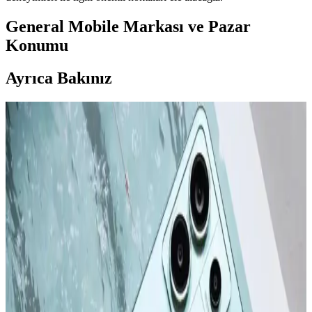
General Mobile Markası ve Pazar
Konumu
Ayrıca Bakınız
Apple iPhone 16 Plus 512GB Pembe Akıllı Telefon
Gelişmiş Tasarım ve Yüksek Performans
Apple iPhone 16 Plus, 512GB depolama, gelişmiş kamera
özellikleri ve dayanıklı tasarımıyla öne çıkıyor. Güçlü A18 Bionic
çip, uzun pil ömrü ve 5G desteğiyle üstün kullanıcı deneyimi sunar.
Apple iPhone 16 Pro Max 512GB Siyah: Gelişmiş
Kamera ve Yüksek Performanslı Akıllı Telefon
iPhone 16 Pro Max, titanyum tasarımı, 6,9 inç ekran ve gelişmiş
kameralarıyla öne çıkan yüksek performanslı akıllı telefon. Uzun pil
ömrü ve yenilikçi özellikleriyle kullanıcıların beklentilerini karşılar.
Apple iPhone Serisinin Güncel Modelleri ve