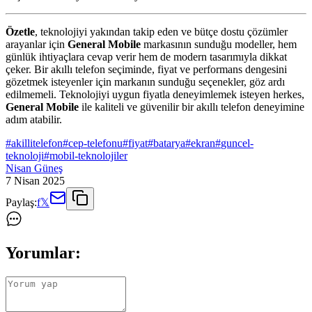
Özetle
, teknolojiyi yakından takip eden ve bütçe dostu çözümler
arayanlar için
General Mobile
markasının sunduğu modeller, hem
günlük ihtiyaçlara cevap verir hem de modern tasarımıyla dikkat
çeker. Bir akıllı telefon seçiminde, fiyat ve performans dengesini
gözetmek isteyenler için markanın sunduğu seçenekler, göz ardı
edilmemeli. Teknolojiyi uygun fiyatla deneyimlemek isteyen herkes,
General Mobile
ile kaliteli ve güvenilir bir akıllı telefon deneyimine
adım atabilir.
#
akillitelefon
#
cep-telefonu
#
fiyat
#
batarya
#
ekran
#
guncel-
teknoloji
#
mobil-teknolojiler
Nisan Güneş
7 Nisan 2025
Paylaş:
f
𝕏
Yorumlar: