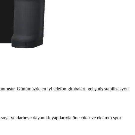
emdir. Profesyonel video kalitesi sunar.
 fonksiyonlar gibi seçim kriterlerini ve popüler modelleri
kazanmıştır. Günümüzde en iyi telefon gimbaları, gelişmiş stabilizasyon
 suya ve darbeye dayanıklı yapılarıyla öne çıkar ve ekstrem spor