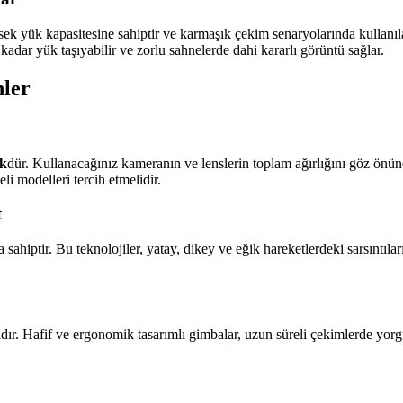
ek yük kapasitesine sahiptir ve karmaşık çekim senaryolarında kullanıla
kadar yük taşıyabilir ve zorlu sahnelerde dahi kararlı görüntü sağlar.
nler
ük
dür. Kullanacağınız kameranın ve lenslerin toplam ağırlığını göz önü
i modelleri tercih etmelidir.
t
sahiptir. Bu teknolojiler, yatay, dikey ve eğik hareketlerdeki sarsıntıl
ğıdır. Hafif ve ergonomik tasarımlı gimbalar, uzun süreli çekimlerde yorg