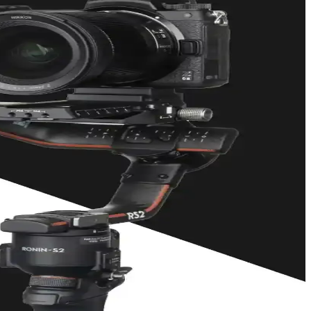
anıcılar arasında tartışma yaratıyor.
cı kararlarını etkiliyor. Kompakt yapısı ve gimbal stabilizasyonu öne
klılığı ve gerçek robotik özellikleri tartışma konusu.
si tartışmaları kullanıcılar arasında farklı görüşler yaratıyor.
syonel kalitede çekimler sağlar.
eriyle farklı kullanım alanları vardır.