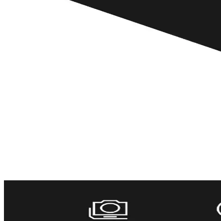
Honor'un üç eksenli robotik kamera kolu, hareketli çekimlerde stabil g
DJI Osmo Pocket 4: Sensör Yenilikleri ve Dikey Çeki
DJI Osmo Pocket 4, sensör boyutu değişikliği ve dikey çekim modu gibi 
çıkıyor.
Honor'un Robot Telefonu: Gimbal Kamera Teknolojisi
Honor'un robot telefonu, entegre gimbal kamera sistemiyle hareket hal
DJI Osmo Pocket 4: Sensör Boyutu ve Dikey Çekimle G
DJI Osmo Pocket 4, sensör boyutu değişikliği ve dikey çekim için yerel s
Gimbal Nedir ve Akıllı Cihazlarda Stabil Video Çek
Gimbal, akıllı telefonlar, kameralar ve drone'larda sarsıntısız görüntül
Gimbal Nedir? Profesyonel ve Mobil Cihazlarda Stabil
Gimbal, video ve fotoğraflarda stabilizasyon sağlayan cihazdır. 3 eksenli