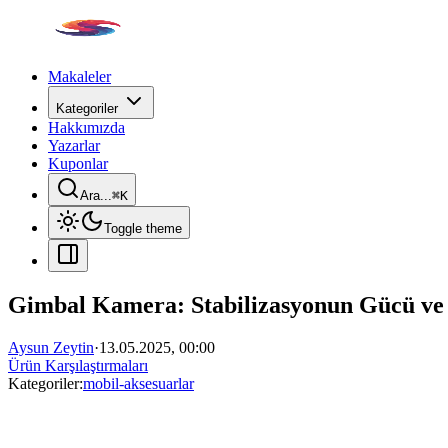
Makaleler
Kategoriler
Hakkımızda
Yazarlar
Kuponlar
Ara...
⌘
K
Toggle theme
Gimbal Kamera: Stabilizasyonun Gücü ve 
Aysun Zeytin
·
13.05.2025, 00:00
Ürün Karşılaştırmaları
Kategoriler:
mobil-aksesuarlar