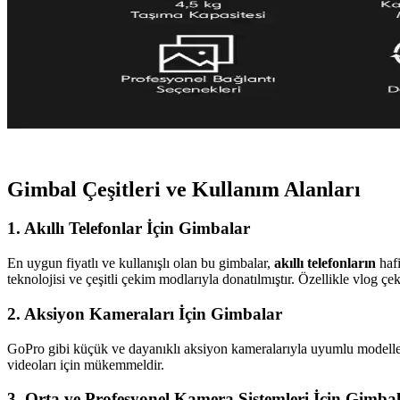
Gimbal Nedir? Akıllı Telefon ve Kameralarda Stabili
Gimbal, akıllı telefonlar ve kameralar için hareket halindeyken görüntü
En İyi Gimbal Tavsiyeleri: Akıllı Telefon ve Kamera 
Gimbal teknolojisiyle akıllı telefon ve kameralarınızda sarsıntısız, pro
detaylandırıyor.
Gimbal Çeşitleri ve Kullanım Alanları
1. Akıllı Telefonlar İçin Gimbalar
En uygun fiyatlı ve kullanışlı olan bu gimbalar,
akıllı telefonların
hafi
teknolojisi ve çeşitli çekim modlarıyla donatılmıştır. Özellikle vlog çek
2. Aksiyon Kameraları İçin Gimbalar
GoPro gibi küçük ve dayanıklı aksiyon kameralarıyla uyumlu modeller, 
videoları için mükemmeldir.
3. Orta ve Profesyonel Kamera Sistemleri İçin Gimba