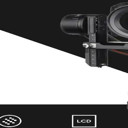
örüntü sunuyor ancak mekanik karmaşıklık ve dayanıklılık sorunları kull
m Modu ile Gelen Güncellemeler
önemli yeniliklerle geliyor. Fiyat artışı ve teknik sınırlamalar kullanı
 ve Kullanım Alanları Üzerine İnceleme
indeyken bile stabil ve profesyonel video çekimi sunuyor. Cihazın dayanı
elen Yenilikler ve Fiyat Tartışmaları
ensör desteği gibi yeniliklerle geliyor. Ancak artan fiyat ve video kalite
iminde Önemi
er için kullanılan stabilizasyon cihazıdır. Hareketleri dengeleyerek profe
izasyon Teknolojisi İncelemesi
 hareketle sarsıntısız görüntü sunar. El tipi, profesyonel ve drone çeşitl