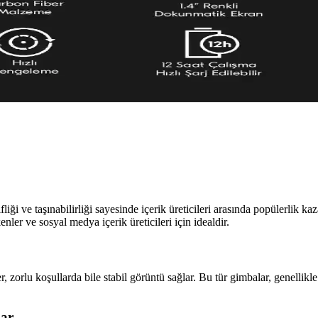
zasyon Teknolojisi Hakkında Bilgi
 stabilizasyonu sağlayan, titreşimleri azaltan mekanik ve elektronik sist
Çekimleriniz İçin Rehber
fesyonel videolar çekin. Bu rehber, uyumluluk, batarya, taşınabilirlik ve
fliği ve taşınabilirliği sayesinde içerik üreticileri arasında popülerlik 
enler ve sosyal medya içerik üreticileri için idealdir.
zorlu koşullarda bile stabil görüntü sağlar. Bu tür gimbalar, genellikle
lar