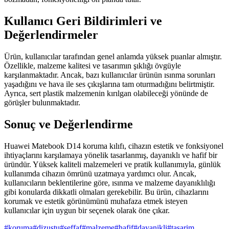
Kullanıcı Geri Bildirimleri ve
Değerlendirmeler
Ürün, kullanıcılar tarafından genel anlamda yüksek puanlar almıştır.
Özellikle, malzeme kalitesi ve tasarımın şıklığı övgüyle
karşılanmaktadır. Ancak, bazı kullanıcılar ürünün ısınma sorunları
yaşadığını ve hava ile ses çıkışlarına tam oturmadığını belirtmiştir.
Ayrıca, sert plastik malzemenin kırılgan olabileceği yönünde de
görüşler bulunmaktadır.
Sonuç ve Değerlendirme
Huawei Matebook D14 koruma kılıfı, cihazın estetik ve fonksiyonel
ihtiyaçlarını karşılamaya yönelik tasarlanmış, dayanıklı ve hafif bir
üründür. Yüksek kaliteli malzemeleri ve pratik kullanımıyla, günlük
kullanımda cihazın ömrünü uzatmaya yardımcı olur. Ancak,
kullanıcıların beklentilerine göre, ısınma ve malzeme dayanıklılığı
gibi konularda dikkatli olmaları gerekebilir. Bu ürün, cihazlarını
korumak ve estetik görünümünü muhafaza etmek isteyen
kullanıcılar için uygun bir seçenek olarak öne çıkar.
#
koruma
#
dizustu
#
seffaf
#
malzeme
#
hafif
#
dayanikli
#
tasarim