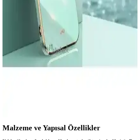
Ekran Koruyucu İnceleme ve Kullanıcı Yorumları
Apple iPad Mini 7 A17 Pro uyumlu temperli cam ekran koruyucu,
yüksek dayanıklılığı ve kolay uygulamasıyla ekranınızı çizik ve
darbelere karşı korur, görüntü kalitesini etkilemez.
YoungKit Apple iPhone 14 Pro Max Kılıfı:
Dayanıklı ve Estetik Koruma Çözümü
YoungKit iPhone 14 Pro Max kılıfı, dayanıklı malzeme ve şeffaf
tasarımıyla üstün koruma sağlar, estetik ve fonksiyonelliği bir arada
sunar, çevre dostudur ve manyetik şarj uyumludur.
Xiaomi Mi 11 Ultra için Şık ve Koruyucu Altın
Kenarlı Silikon Kılıf
Parlak altın detaylar ve dayanıklı silikon malzeme ile Xiaomi Mi 11
Ultra'nızı şık ve güvenle koruyan kılıf, çeşitli renk seçenekleriyle
tarzınıza uygun alternatifler sunar.
Malzeme ve Yapısal Özellikler