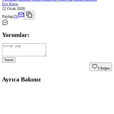
Ece Kaya
22 Ocak 2026
Paylaş:
f
𝕏
Yorumlar:
Yorum
0
Beğen
Ayrıca Bakınız
Huawei Watch Fit 4 Pro için Tam Koruma Sağlayan
Şeffaf Silikon Kılıf ve Ekran Koruyucu
Huawei Watch Fit 4 Pro'nuzun ekranını ve kasasını darbelere ve