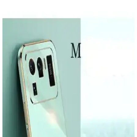
çizilmelere karşı koruyan şeffaf silikon kılıf, estetik ve dayanıklı
yapısıyla kullanımı kolaydır.
Z-Mobile MacBook Air M2 ve M3 13.6 İnç Koruma
Seti Detaylı İnceleme ve Analiz
Z-Mobile'ın MacBook Air M2 ve M3 modelleriyle uyumlu 13.6 inç
koruma seti, şeffaf tasarımı ve dayanıklı malzemeleriyle cihazınızı
estetik ve güvenle korur, kullanıcı memnuniyetini artırır.
Galaxy A26 İçin Kadife İç Yüzeyli Şık ve Koruyucu
Lansman Kapakları
Galaxy A26 için tasarlanmış kadife iç yüzeyli şık ve koruyucu kılıf,
çizilmelere karşı üstün koruma sağlar, modern tasarımı ve renk
seçenekleriyle tarzınıza uygun bir aksesuar sunar.
McStorey MacBook Air Kılıfı: Estetik ve Koruma
Sağlayan İnce Tasarım
McStorey MacBook Air Kılıfı, yüksek kaliteli TPU malzemeden
üretilmiş, şık tasarımıyla cihazınızı çizik ve darbelere karşı korur,
hafif ve estetik yapısıyla kullanım kolaylığı sağlar.