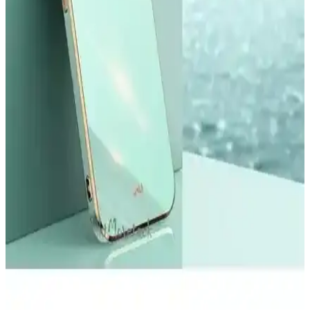
Samsung Galaxy Tab S10 FE Plus İçin Kırılmaz
Ekran Koruyucu İncelemesi ve Kullanıcı Yorumları
Samsung Galaxy Tab S10 FE Plus için tasarlanmış kırılmaz ekran
koruyucu, yüksek dayanıklılık ve kolay uygulama özellikleriyle
ekranı çizilmelere ve darbelere karşı korur.
Apple iPad Mini 7 A17 Pro Uyumlu Temperli Cam
Ekran Koruyucu İnceleme ve Kullanıcı Yorumları
Apple iPad Mini 7 A17 Pro uyumlu temperli cam ekran koruyucu,
yüksek dayanıklılığı ve kolay uygulamasıyla ekranınızı çizik ve
darbelere karşı korur, görüntü kalitesini etkilemez.
YoungKit Apple iPhone 14 Pro Max Kılıfı:
Dayanıklı ve Estetik Koruma Çözümü
YoungKit iPhone 14 Pro Max kılıfı, dayanıklı malzeme ve şeffaf
tasarımıyla üstün koruma sağlar, estetik ve fonksiyonelliği bir arada
sunar, çevre dostudur ve manyetik şarj uyumludur.
Xiaomi Mi 11 Ultra için Şık ve Koruyucu Altın