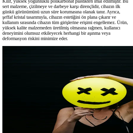
Kılıf, yüksek yoğunluklu polikarbonat plastikten imal edilmiştir. Bu
sert malzeme, çizilmeye ve darbeye karşı dirençlidir, cihazın ilk
günkü görünümünü uzun süre korumasına olanak tanır. Ayrıca,
şeffaf kristal tasarımıyla, cihazın estetiğini ön plana çıkarır ve
kullanım sırasında cihazın tüm girişlerine erişimi engellemez. Ürün,
yüksek kalite malzemeden üretilmiş olmasına rağmen, kullanıcı
deneyimini olumsuz etkileyecek herhangi bir aşınma veya
deformasyon riskini minimize eder.