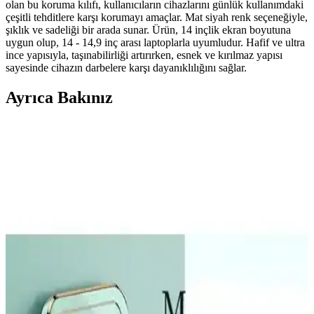
olan bu koruma kılıfı, kullanıcıların cihazlarını günlük kullanımdaki
çeşitli tehditlere karşı korumayı amaçlar. Mat siyah renk seçeneğiyle,
şıklık ve sadeliği bir arada sunar. Ürün, 14 inçlik ekran boyutuna
uygun olup, 14 - 14,9 inç arası laptoplarla uyumludur. Hafif ve ultra
ince yapısıyla, taşınabilirliği artırırken, esnek ve kırılmaz yapısı
sayesinde cihazın darbelere karşı dayanıklılığını sağlar.
Ayrıca Bakınız
Huawei Watch Fit 4 Pro için Tam Koruma Sağlayan
Şeffaf Silikon Kılıf ve Ekran Koruyucu
Huawei Watch Fit 4 Pro'nuzun ekranını ve kasasını darbelere ve
çizilmelere karşı koruyan şeffaf silikon kılıf, estetik ve dayanıklı
yapısıyla kullanımı kolaydır.
Z-Mobile MacBook Air M2 ve M3 13.6 İnç Koruma
Seti Detaylı İnceleme ve Analiz
Z-Mobile'ın MacBook Air M2 ve M3 modelleriyle uyumlu 13.6 inç
koruma seti, şeffaf tasarımı ve dayanıklı malzemeleriyle cihazınızı
estetik ve güvenle korur, kullanıcı memnuniyetini artırır.