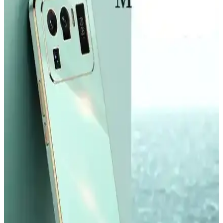
Galaxy A26 İçin Kadife İç Yüzeyli Şık ve Koruyucu
Lansman Kapakları
Galaxy A26 için tasarlanmış kadife iç yüzeyli şık ve koruyucu kılıf,
çizilmelere karşı üstün koruma sağlar, modern tasarımı ve renk
seçenekleriyle tarzınıza uygun bir aksesuar sunar.
McStorey MacBook Air Kılıfı: Estetik ve Koruma
Sağlayan İnce Tasarım
McStorey MacBook Air Kılıfı, yüksek kaliteli TPU malzemeden
üretilmiş, şık tasarımıyla cihazınızı çizik ve darbelere karşı korur,
hafif ve estetik yapısıyla kullanım kolaylığı sağlar.
Samsung Galaxy Tab S10 FE Plus İçin Kırılmaz
Ekran Koruyucu İncelemesi ve Kullanıcı Yorumları
Samsung Galaxy Tab S10 FE Plus için tasarlanmış kırılmaz ekran
koruyucu, yüksek dayanıklılık ve kolay uygulama özellikleriyle
ekranı çizilmelere ve darbelere karşı korur.
Apple iPad Mini 7 A17 Pro Uyumlu Temperli Cam