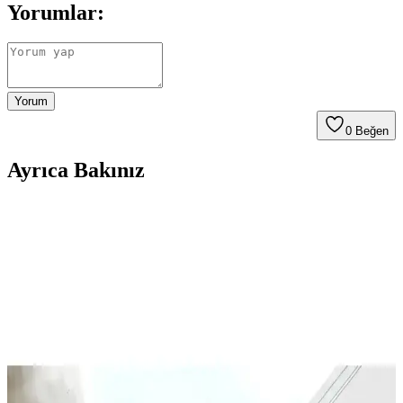
Yorumlar:
Yorum
0
Beğen
Ayrıca Bakınız
Galaxy A26 İçin Kadife İç Yüzeyli Şık ve Koruyucu
Lansman Kapakları
Galaxy A26 için tasarlanmış kadife iç yüzeyli şık ve koruyucu kılıf,
çizilmelere karşı üstün koruma sağlar, modern tasarımı ve renk
seçenekleriyle tarzınıza uygun bir aksesuar sunar.
McStorey MacBook Air Kılıfı: Estetik ve Koruma
Sağlayan İnce Tasarım