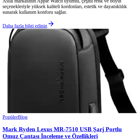
Asfal markasının Apple Watch uyumlu, çeşitli renk ve boyut
seçenekleriyle yüksek kaliteli kordonları, estetik ve dayanıklılık
sunarak kullanım konforu sağlar.
Daha fazla bilgi edinin
Popüler
Blog
Mark Ryden Lexus MR-7510 USB Şarj Portlu
Omuz Çantası İnceleme ve Özellikleri