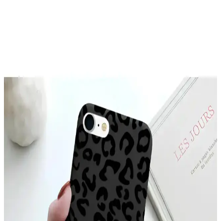
Galaxy A26 İçin Kadife İç Yüzeyli Şık ve Koruyucu
Lansman Kapakları
Galaxy A26 için tasarlanmış kadife iç yüzeyli şık ve koruyucu kılıf,
çizilmelere karşı üstün koruma sağlar, modern tasarımı ve renk
seçenekleriyle tarzınıza uygun bir aksesuar sunar.
McStorey MacBook Air Kılıfı: Estetik ve Koruma
Sağlayan İnce Tasarım
McStorey MacBook Air Kılıfı, yüksek kaliteli TPU malzemeden
üretilmiş, şık tasarımıyla cihazınızı çizik ve darbelere karşı korur,
hafif ve estetik yapısıyla kullanım kolaylığı sağlar.
YoungKit Apple iPhone 14 Pro Max Kılıfı:
Dayanıklı ve Estetik Koruma Çözümü
YoungKit iPhone 14 Pro Max kılıfı, dayanıklı malzeme ve şeffaf
tasarımıyla üstün koruma sağlar, estetik ve fonksiyonelliği bir arada
sunar, çevre dostudur ve manyetik şarj uyumludur.
Xiaomi Mi 11 Ultra için Şık ve Koruyucu Altın
Kenarlı Silikon Kılıf