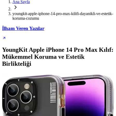
Ana Sayfa
youngkit-apple-iphone-14-pro-max-kilifi-dayanikli-ve-estetik-
koruma-cozumu
İlham Veren Yazılar
YoungKit Apple iPhone 14 Pro Max Kılıf:
Mükemmel Koruma ve Estetik
Birlikteliği