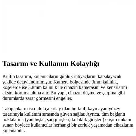
sunar, kişisel tarzınızı yansıtarak telefonunuzu güvenle korur.
Teknolojik Cihazlar İçin Becase Kılıfın Önemi ve
Kullanım Avantajları
Becase kılıf, telefon ve tabletleri çizilmelere ve darbelere karşı
koruyan, çeşitli malzeme ve tasarımlarla estetik ve fonksiyonel bir
aksesuar sunar.
Tasarım ve Kullanım Kolaylığı
Kılıfın tasarımı, kullanıcıların günlük ihtiyaçlarını karşılayacak
şekilde detaylandırılmıştır. Kamera bölgesinde 3mm kalınlık,
köşelerde ise 3.8mm kalınlık ile cihazın kamerasını ve kenarlarını
ekstra koruma altına alır. Bu yapı, cihazın düşme ve çarpma gibi
durumlarda zarar görmesini engeller.
Takıp çıkarması oldukça kolay olan bu kılıf, kaymayan yüzey
tasarımıyla kullanım sırasında güven sağlar. Ayrıca, tüm bağlantı
noktalarına (yan tuşlar, şarj girişleri, kulaklık girişleri) erişim imkanı
sunar, böylece kullanıcılar herhangi bir zorluk yaşamadan cihazlarını
kullanabilir.