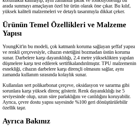
korumakla kalmayıp, aynı zamanda şıklık ve fonksiyonelliği bir
arada sunmayı amaçlayan özel bir ürün olarak öne çıkar. Bu kılıf,
yüksek kaliteli malzemeleri ve detaylı tasarımıyla dikkat çeker.
Ürünün Temel Özellikleri ve Malzeme
Yapısı
YoungKit'in bu modeli, çok katmanlı koruma sağlayan şeffaf yapısı
ve renkli çerçevesiyle, cihazın estetiğini bozmadan üstün koruma
sunar. Darbelere karşı dayanıklılığı, 2.4 metre yükseklikten yapılan
düşmelere karşı test edilerek sertifikalandırılmıştır. TPU malzemenin
esnekliği, cihazın darbelere karşı dirençli olmasını sağlar, aynı
zamanda kullanım sırasında kolaylık sunar.
Kullanılan sert polikarbonat çerçeve, oksidasyon ve sararma gibi
sorunlara karşı yüksek direnç gösterir. Renk dayanıklılığı ise 5
seviyesinde olup, uzun süre parlaklığını ve canlılığını koruyabilir.
Ayrıca, çevre dostu yapısı sayesinde %100 geri dönüştürülebilir
özellik taşır.
Ayrıca Bakınız