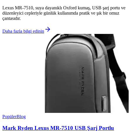
Lexus MR-7510, suya dayanıklı Oxford kumaş, USB şarj portu ve
düzenleyici cepleriyle günlük kullanımda pratik ve şık bir omuz
çantasıdır.
Daha fazla bilgi edinin
Popüler
Blog
Mark Ryden Lexus MR-7510 USB Şarj Portlu