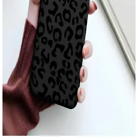
Parlak altın detaylar ve dayanıklı silikon malzeme ile Xiaomi Mi 11
Ultra'nızı şık ve güvenle koruyan kılıf, çeşitli renk seçenekleriyle
tarzınıza uygun alternatifler sunar.
Apple iPhone 11 Pro Max için şık ve dayanıklı TPU
malzemeden koruyucu kılıf
Şeffaf ve renkli tasarımıyla dikkat çeken Case 4U Omega Kapak,
dayanıklı TPU malzemeden üretilmiş olup, telefonunuzu estetik ve
fonksiyonellik açısından üstün seviyede korur.
iPhone 17 Pro Max Arka Yüzeyindeki Çizgilerin
Nedenleri ve Çözüm Yolları
iPhone 17 Pro Max arka yüzeyinde oluşan ince çizgiler, kılıf baskısı,
ısı etkisi ve MagSafe aksesuarları nedeniyle ortaya çıkabilir.
Temizlik ve doğru kılıf seçimi çizgilerin önlenmesinde önemlidir.
iPhone 11 Sarı Kılıf Seçenekleri ve Özellikleri:
Estetik ve Koruma Avantajları
iPhone 11 sarı kılıf seçenekleri, estetik ve koruma özellikleriyle öne
çıkar. Silikon, TPU ve deri modelleri, şık tasarım ve dayanıklılık