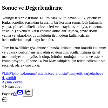
Sonuç ve Değerlendirme
YoungKit Apple iPhone 14 Pro Max Kılıf, dayanıklılık, estetik ve
fonksiyonellik açısından kapsamlı bir koruma sunar. Çok katmanlı
yapısı, yüksek kaliteli malzemeleri ve detaylı tasarımıyla, cihazınızı
çeşitli dış etkenlere karşı koruma altına alır. Ayrıca, çevre dostu
yapısı ve teknolojik uyumluluğu ile modern kullanıcıların
beklentilerini karşılamayı hedefler.
Tüm bu özellikler göz önüne alınında, ürünün uzun ömürlü kullanım
ve yüksek performans sağladığı söylenebilir. Kullanıcıların genel
memnuniyet oranı yüksek olup, ürünün sunduğu koruma ve estetik
kombinasyonu, iPhone 14 Pro Max sahipleri için tercih edilebilir bir
seçenek olarak öne çıkar.
#
kilif
#
iphone
#
koruma
#
estetik
#
cevre-dostu
#
manyetik-sarj
#
darbeye-
dayanikli
Aysun Zeytin
4 Nisan 2026
Paylaş:
f
𝕏