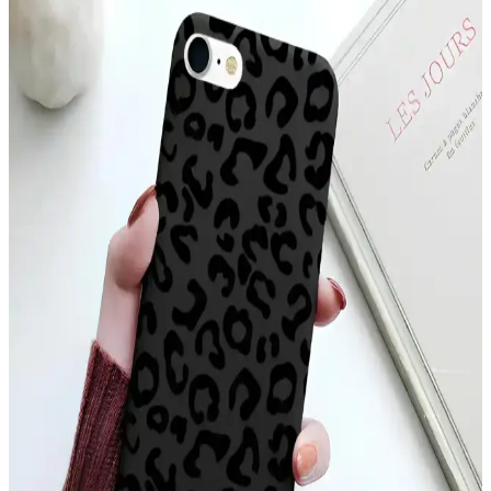
McStorey MacBook Air Kılıfı, yüksek kaliteli TPU malzemeden
üretilmiş, şık tasarımıyla cihazınızı çizik ve darbelere karşı korur,
hafif ve estetik yapısıyla kullanım kolaylığı sağlar.
YoungKit Apple iPhone 14 Pro Max Kılıfı:
Dayanıklı ve Estetik Koruma Çözümü
YoungKit iPhone 14 Pro Max kılıfı, dayanıklı malzeme ve şeffaf
tasarımıyla üstün koruma sağlar, estetik ve fonksiyonelliği bir arada
sunar, çevre dostudur ve manyetik şarj uyumludur.
Xiaomi Mi 11 Ultra için Şık ve Koruyucu Altın
Kenarlı Silikon Kılıf
Parlak altın detaylar ve dayanıklı silikon malzeme ile Xiaomi Mi 11
Ultra'nızı şık ve güvenle koruyan kılıf, çeşitli renk seçenekleriyle
tarzınıza uygun alternatifler sunar.
Apple iPhone 11 Pro Max için şık ve dayanıklı TPU
malzemeden koruyucu kılıf
Şeffaf ve renkli tasarımıyla dikkat çeken Case 4U Omega Kapak,
dayanıklı TPU malzemeden üretilmiş olup, telefonunuzu estetik ve
fonksiyonellik açısından üstün seviyede korur.