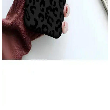
iPhone 17 Pro Max Arka Yüzeyindeki Çizgilerin
Nedenleri ve Çözüm Yolları
iPhone 17 Pro Max arka yüzeyinde oluşan ince çizgiler, kılıf baskısı,
ısı etkisi ve MagSafe aksesuarları nedeniyle ortaya çıkabilir.
Temizlik ve doğru kılıf seçimi çizgilerin önlenmesinde önemlidir.
iPhone 11 Sarı Kılıf Seçenekleri ve Özellikleri:
Estetik ve Koruma Avantajları
iPhone 11 sarı kılıf seçenekleri, estetik ve koruma özellikleriyle öne
çıkar. Silikon, TPU ve deri modelleri, şık tasarım ve dayanıklılık
sunar, kişisel tarzınızı yansıtarak telefonunuzu güvenle korur.
Teknolojik Cihazlar İçin Becase Kılıfın Önemi ve
Kullanım Avantajları
Becase kılıf, telefon ve tabletleri çizilmelere ve darbelere karşı
koruyan, çeşitli malzeme ve tasarımlarla estetik ve fonksiyonel bir
aksesuar sunar.