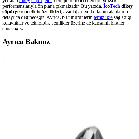
yer alan
dikey
süpürgeler
, hem pratiklikleri hem de yüksek
performanslarıyla ön plana çıkmaktadır. Bu yazıda,
İcoTech
dikey
süpürge
modelinin özellikleri, avantajları ve kullanım alanlarına
detaylıca değineceğiz. Ayrıca, bu tür ürünlerin
temizlikte
sağladığı
kolaylıklar ve teknolojik yenilikler üzerine de kapsamlı bilgiler
sunacağız.
Ayrıca Bakınız
2025'te Dikey Süpürgelerde Çekim Gücüyle
Temizlikte Devrim Yaratın
2025'in en iyi dikey süpürgeleriyle derin temizlik ve hijyen sağlayın.
Detayları öğrenin, doğru süpürgeyi seçin! Hemen keşfedin!
Dyson’ın Çok Yönlü Islak ve Kuru Dikey
Süpürgeleri ile Temizlikte Yeni Dönem
Dyson’ın ıslak ve kuru dikey süpürgeleri, çok fonksiyonlu, kablosuz
ve yüksek performanslı özellikleriyle temizlikte yeni bir çağ
başlatıyor.