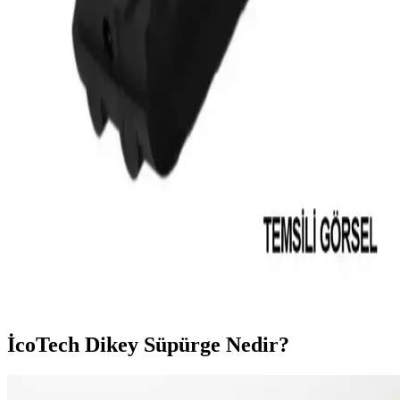
Kärcher dikey süpürgeler hafif, çok yönlü ve yüksek performanslı
temizlik çözümleri sunar. Filtrasyon ve kablosuz özellikleriyle ev ve
ofis temizliğinde pratiklik sağlar.
Viomi Dikey Süpürge: Hafif ve Güçlü Tasarımıyla
Ev Temizliğinde Yenilikçi Çözüm
Viomi dikey süpürge, kablosuz ve hafif tasarımıyla pratik temizlik
sağlar. Güçlü emiş ve çeşitli aksesuarlarıyla derinlemesine temizlik
yapar, zaman ve enerji tasarrufu sağlar.
Tefal Dikey Süpürge Bataryası: Yüksek
Performanslı ve Uzun Ömürlü Seçenekler
Tefal dikey süpürge bataryaları, yüksek voltaj ve uzun ömür
teknolojisiyle güçlü temizlik sağlar. Uyumlu ve orijinal yedek
batarya seçenekleriyle cihaz performansını artırın.
İcoTech Dikey Süpürge Nedir?