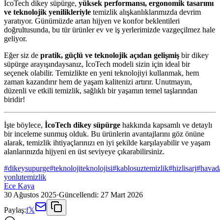
İcoTech dikey süpürge,
yüksek performansı, ergonomik tasarımı
ve teknolojik yenilikleriyle
temizlik alışkanlıklarımızda devrim
yaratıyor. Günümüzde artan hijyen ve konfor beklentileri
doğrultusunda, bu tür ürünler ev ve iş yerlerimizde vazgeçilmez hale
geliyor.
Eğer siz de
pratik, güçlü ve teknolojik açıdan gelişmiş
bir dikey
süpürge arayışındaysanız, İcoTech modeli sizin için ideal bir
seçenek olabilir. Temizlikte en yeni teknolojiyi kullanmak, hem
zaman kazandırır hem de yaşam kalitenizi artırır. Unutmayın,
düzenli ve etkili temizlik, sağlıklı bir yaşamın temel taşlarından
biridir!
İşte böylece,
İcoTech dikey süpürge
hakkında kapsamlı ve detaylı
bir inceleme sunmuş olduk. Bu ürünlerin avantajlarını göz önüne
alarak, temizlik ihtiyaçlarınızı en iyi şekilde karşılayabilir ve yaşam
alanlarınızda hijyeni en üst seviyeye çıkarabilirsiniz.
#
dikeysupurge
#
teknolojiteknolojisi
#
kablosuztemizlik
#
hizlisarj
#
havad
yonlutemizlik
Ece Kaya
30 Ağustos 2025
·
Güncellendi:
27 Mart 2026
Paylaş:
f
𝕏