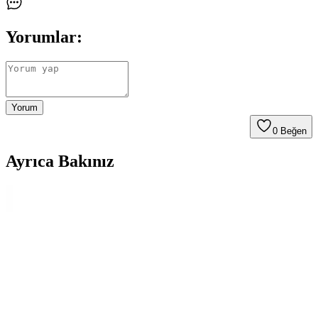
Yorumlar:
Yorum
0
Beğen
Ayrıca Bakınız
2025'te Dikey Süpürgelerde Çekim Gücüyle
Temizlikte Devrim Yaratın
2025'in en iyi dikey süpürgeleriyle derin temizlik ve hijyen sağlayın.
Detayları öğrenin, doğru süpürgeyi seçin! Hemen keşfedin!
Dyson’ın Çok Yönlü Islak ve Kuru Dikey
Süpürgeleri ile Temizlikte Yeni Dönem