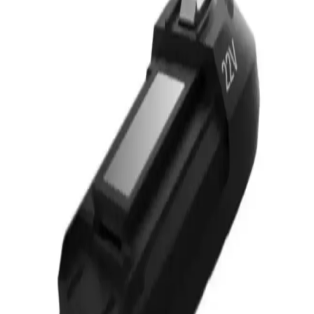
İslak ve Kuru Dikey Süpürge: Modern Temizlikte
Çok Yönlü Çözüm ve Avantajlar
İslak ve kuru dikey süpürgeler, çok fonksiyonlu yapılarıyla
temizlikte zaman ve enerji tasarrufu sağlıyor, hijyenik çözümler
sunuyor.
Tefal Dikey Süpürge Mop Başlıkları: Çok
Fonksiyonlu ve Ergonomik Temizlik Çözümleri
Tefal dikey süpürge mop başlıkları, çok fonksiyonlu, ergonomik ve
dayanıklı tasarımıyla hijyenik ve etkili temizlik sunar, zaman ve
enerji tasarrufu sağlar.
Sunny Dikey Süpürge ile Ev Temizliğinde Yenilikçi
ve Pratik Çözüm Sunuyor
Sunny dikey süpürge, hafifliği ve güçlü emiş gücüyle ev
temizliğinde pratik ve etkili bir çözüm sunar. Ergonomik tasarımıyla
kullanımı kolaydır ve çeşitli yüzeylere uyum sağlar.
Kärcher Dikey Süpürge Modelleri ve Temizlikteki
Avantajları Hakkında Bilgi