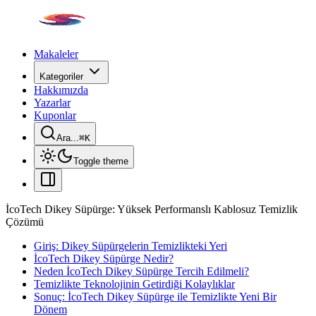
Makaleler
Kategoriler
Hakkımızda
Yazarlar
Kuponlar
Ara...
⌘
K
Toggle theme
İcoTech Dikey Süpürge: Yüksek Performanslı Kablosuz Temizlik
Çözümü
Giriş: Dikey Süpürgelerin Temizlikteki Yeri
İcoTech Dikey Süpürge Nedir?
Neden İcoTech Dikey Süpürge Tercih Edilmeli?
Temizlikte Teknolojinin Getirdiği Kolaylıklar
Sonuç: İcoTech Dikey Süpürge ile Temizlikte Yeni Bir
Dönem