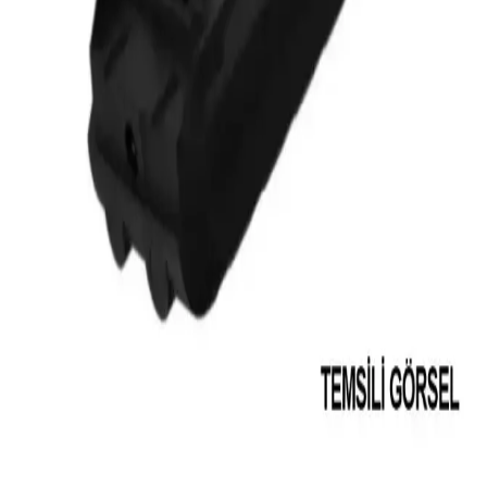
kullanımı kolaydır ve çeşitli yüzeylere uyum sağlar.
Kärcher Dikey Süpürge Modelleri ve Temizlikteki
Avantajları Hakkında Bilgi
Kärcher dikey süpürgeler hafif, çok yönlü ve yüksek performanslı
temizlik çözümleri sunar. Filtrasyon ve kablosuz özellikleriyle ev ve
ofis temizliğinde pratiklik sağlar.
Viomi Dikey Süpürge: Hafif ve Güçlü Tasarımıyla
Ev Temizliğinde Yenilikçi Çözüm
Viomi dikey süpürge, kablosuz ve hafif tasarımıyla pratik temizlik
sağlar. Güçlü emiş ve çeşitli aksesuarlarıyla derinlemesine temizlik
yapar, zaman ve enerji tasarrufu sağlar.
Tefal Dikey Süpürge Bataryası: Yüksek
Performanslı ve Uzun Ömürlü Seçenekler
Tefal dikey süpürge bataryaları, yüksek voltaj ve uzun ömür
teknolojisiyle güçlü temizlik sağlar. Uyumlu ve orijinal yedek
batarya seçenekleriyle cihaz performansını artırın.