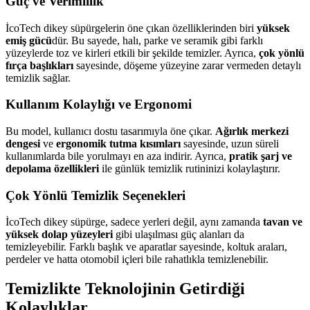
Güç ve Verimlilik
İcoTech dikey süpürgelerin öne çıkan özelliklerinden biri
yüksek
emiş gücü
dür. Bu sayede, halı, parke ve seramik gibi farklı
yüzeylerde toz ve kirleri etkili bir şekilde temizler. Ayrıca,
çok yönlü
fırça başlıkları
sayesinde, döşeme yüzeyine zarar vermeden detaylı
temizlik sağlar.
Kullanım Kolaylığı ve Ergonomi
Bu model, kullanıcı dostu tasarımıyla öne çıkar.
Ağırlık merkezi
dengesi
ve
ergonomik tutma kısımları
sayesinde, uzun süreli
kullanımlarda bile yorulmayı en aza indirir. Ayrıca,
pratik şarj ve
depolama özellikleri
ile günlük temizlik rutininizi kolaylaştırır.
Çok Yönlü Temizlik Seçenekleri
İcoTech dikey süpürge, sadece yerleri değil, aynı zamanda
tavan ve
yüksek dolap yüzeyleri
gibi ulaşılması güç alanları da
temizleyebilir. Farklı başlık ve aparatlar sayesinde, koltuk araları,
perdeler ve hatta otomobil içleri bile rahatlıkla temizlenebilir.
Temizlikte Teknolojinin Getirdiği
Kolaylıklar