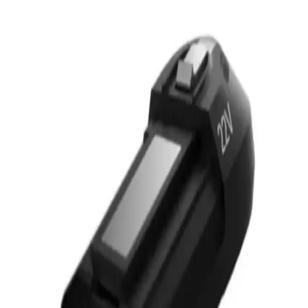
Dyson’ın ıslak ve kuru dikey süpürgeleri, çok fonksiyonlu, kablosuz
ve yüksek performanslı özellikleriyle temizlikte yeni bir çağ
başlatıyor.
İslak ve Kuru Dikey Süpürge: Modern Temizlikte
Çok Yönlü Çözüm ve Avantajlar
İslak ve kuru dikey süpürgeler, çok fonksiyonlu yapılarıyla
temizlikte zaman ve enerji tasarrufu sağlıyor, hijyenik çözümler
sunuyor.
Tefal Dikey Süpürge Mop Başlıkları: Çok
Fonksiyonlu ve Ergonomik Temizlik Çözümleri
Tefal dikey süpürge mop başlıkları, çok fonksiyonlu, ergonomik ve
dayanıklı tasarımıyla hijyenik ve etkili temizlik sunar, zaman ve
enerji tasarrufu sağlar.
Sunny Dikey Süpürge ile Ev Temizliğinde Yenilikçi
ve Pratik Çözüm Sunuyor
Sunny dikey süpürge, hafifliği ve güçlü emiş gücüyle ev
temizliğinde pratik ve etkili bir çözüm sunar. Ergonomik tasarımıyla