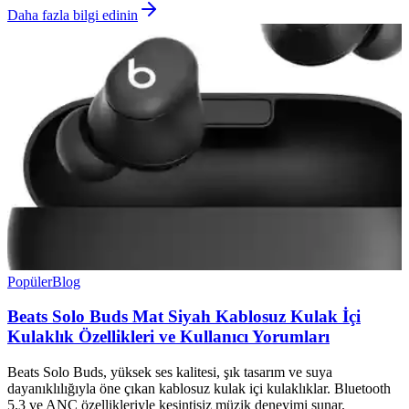
Daha fazla bilgi edinin
Popüler
Blog
Beats Solo Buds Mat Siyah Kablosuz Kulak İçi
Kulaklık Özellikleri ve Kullanıcı Yorumları
Beats Solo Buds, yüksek ses kalitesi, şık tasarım ve suya
dayanıklılığıyla öne çıkan kablosuz kulak içi kulaklıklar. Bluetooth
5.3 ve ANC özellikleriyle kesintisiz müzik deneyimi sunar.