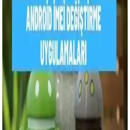
hakkında bilgilendirici rehber.
Yurt Dışından Getirilen Telefonların 180 Gün
Kullanım Süresi ve Yasal İşlemler
Yurt dışından getirilen telefonların Türkiye’de 180 gün kullanım
süresi ve yasal prosedürleri, IMEI kaydı ve operatör onayı gibi
adımlarla ilgilidir. Bu süreçlerin doğru yönetilmesi, cihazların yasal
kullanımını sağlar.
Bulunan iPhone'u Sahibine Geri Vermek İçin Etkili
ve Yasal Yöntemler
Bulunan iPhone'un sahibine ulaşmak için SIM kart kontrolü, Siri ve
acil durum bilgileri kullanımı, Wi-Fi bağlantısı ve Apple Store ya da
polis merkezine teslim gibi yöntemler detaylıca ele alınmaktadır.
Samsung Telefonlarda IMEI Atma İşlemi ve
Güvenlik Boyutları Analizi
Samsung telefonlarda IMEI atma işlemi teknik ve yasal açıdan riskli
olup, cihaz güvenliği ve yasal sonuçlar açısından dikkat edilmelidir.