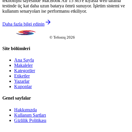
teknolojisi sayesinde MacBook Air 15 M5'e kıyasla web tarama
testinde üç kat daha uzun batarya ömrü sunuyor. İşletim sistemi ve
kullanım senaryoları ise performansı etkiliyor.
Daha fazla bilgi edinin
©
Tefoniq
2026
Site bölümleri
Ana Sayfa
Makaleler
Kategoriler
Etiketler
Yazarlar
Kuponlar
Genel sayfalar
Hakkımızda
Kullanım Şartları
Gizlilik Politikası