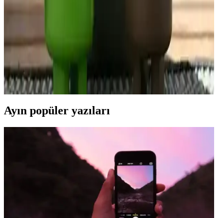
durum, kayıp veya çalıntı cihazların bulunmasını ve suçların
önlenmesini güçleştirir, cihazların güvenli kullanımını tehlikeye atar.
IMEI Değiştirme Programlarının Riskleri ve
Güvenlik Etkileri Hakkında Bilgilendirme
IMEI değiştirme programlarının temel özellikleri, yasal ve teknik
riskleri ile etik konular detaylı şekilde ele alınmıştır. Güvenlik ve
yasal sonuçlar göz önünde bulundurulmalı.
Ayın popüler yazıları