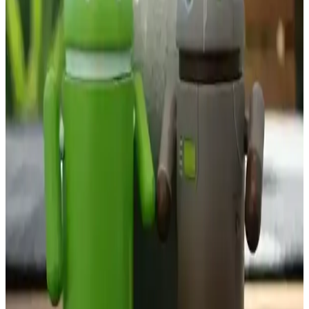
Güvenlik Boyutları Analizi
Samsung telefonlarda IMEI atma işlemi teknik ve yasal açıdan riskli
olup, cihaz güvenliği ve yasal sonuçlar açısından dikkat edilmelidir.
Telefonun Yasal ve Kaçak Olup Olmadığını Anlama
Yöntemleri ve IMEI Kontrolü Süreçleri
Telefonun yasal olup olmadığını IMEI sorgulama ve resmi kurumlar
aracılığıyla kontrol ederek, olası yasal sorunlardan ve teknik
problemlerden korunabilirsiniz.
Redmi Telefonlarda IMEI Numarası Öğrenme ve
Kontrol Yöntemleri
Redmi telefonlarda IMEI numarasını öğrenmek ve doğrulamak için
çeşitli yöntemler bulunur. Bu sayede cihazın orijinalliği ve güvenliği
sağlanır, sahtecilik ve kayıp durumları önlenir.
IMEI Numarası Olmadan Mobil Cihazların
Güvenliği ve Takibi Nasıl Etkilenir
IMEI numarası olmadan cihaz takibi ve güvenliği zorlaşır. Bu