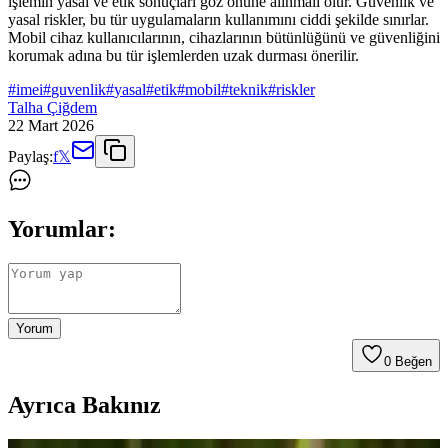
işlemin yasal ve etik sonuçları göz önüne alınmalı olur. Güvenlik ve
yasal riskler, bu tür uygulamaların kullanımını ciddi şekilde sınırlar.
Mobil cihaz kullanıcılarının, cihazlarının bütünlüğünü ve güvenliğini
korumak adına bu tür işlemlerden uzak durması önerilir.
#
imei
#
guvenlik
#
yasal
#
etik
#
mobil
#
teknik
#
riskler
Talha Çiğdem
22 Mart 2026
Paylaş:
f
𝕏
Yorumlar:
Yorum
0
Beğen
Ayrıca Bakınız