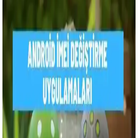
Redmi Note 13 IMEI Öğrenme ve Kontrol İşlemleri
Rehberi
Redmi Note 13 IMEI numarasını öğrenmek ve telefon güvenliğinizi
sağlamak için çeşitli yöntemler ve dikkat edilmesi gereken noktalar
hakkında bilgilendirici rehber.
Yurt Dışından Getirilen Telefonların 180 Gün
Kullanım Süresi ve Yasal İşlemler
Yurt dışından getirilen telefonların Türkiye’de 180 gün kullanım
süresi ve yasal prosedürleri, IMEI kaydı ve operatör onayı gibi
adımlarla ilgilidir. Bu süreçlerin doğru yönetilmesi, cihazların yasal
kullanımını sağlar.
Bulunan iPhone'u Sahibine Geri Vermek İçin Etkili
ve Yasal Yöntemler
Bulunan iPhone'un sahibine ulaşmak için SIM kart kontrolü, Siri ve
acil durum bilgileri kullanımı, Wi-Fi bağlantısı ve Apple Store ya da
polis merkezine teslim gibi yöntemler detaylıca ele alınmaktadır.
Samsung Telefonlarda IMEI Atma İşlemi ve