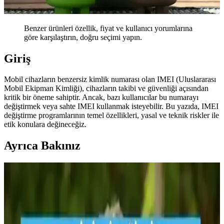
Benzer ürünleri özellik, fiyat ve kullanıcı yorumlarına
göre karşılaştırın, doğru seçimi yapın.
Giriş
Mobil cihazların benzersiz kimlik numarası olan IMEI (Uluslararası
Mobil Ekipman Kimliği), cihazların takibi ve güvenliği açısından
kritik bir öneme sahiptir. Ancak, bazı kullanıcılar bu numarayı
değiştirmek veya sahte IMEI kullanmak isteyebilir. Bu yazıda, IMEI
değiştirme programlarının temel özellikleri, yasal ve teknik riskler ile
etik konulara değineceğiz.
Ayrıca Bakınız
Redmi Note 13 IMEI Öğrenme ve Kontrol İşlemleri
Rehberi
Redmi Note 13 IMEI numarasını öğrenmek ve telefon güvenliğinizi
sağlamak için çeşitli yöntemler ve dikkat edilmesi gereken noktalar