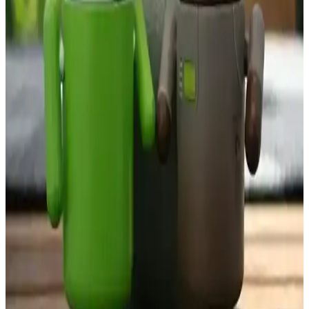
Telefonun Yasal ve Kaçak Olup Olmadığını Anlama
Yöntemleri ve IMEI Kontrolü Süreçleri
Telefonun yasal olup olmadığını IMEI sorgulama ve resmi kurumlar
aracılığıyla kontrol ederek, olası yasal sorunlardan ve teknik
problemlerden korunabilirsiniz.
Redmi Telefonlarda IMEI Numarası Öğrenme ve
Kontrol Yöntemleri
Redmi telefonlarda IMEI numarasını öğrenmek ve doğrulamak için
çeşitli yöntemler bulunur. Bu sayede cihazın orijinalliği ve güvenliği
sağlanır, sahtecilik ve kayıp durumları önlenir.
IMEI Numarası Olmadan Mobil Cihazların
Güvenliği ve Takibi Nasıl Etkilenir
IMEI numarası olmadan cihaz takibi ve güvenliği zorlaşır. Bu
durum, kayıp veya çalıntı cihazların bulunmasını ve suçların
önlenmesini güçleştirir, cihazların güvenli kullanımını tehlikeye atar.
IMEI Değiştirme Programlarının Riskleri ve
Güvenlik Etkileri Hakkında Bilgilendirme