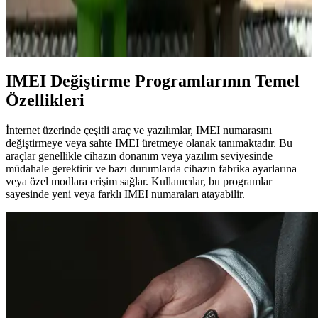
IMEI değiştirme programlarının temel özellikleri, yasal ve teknik
riskleri ile etik konular detaylı şekilde ele alınmıştır. Güvenlik ve
yasal sonuçlar göz önünde bulundurulmalı.
IMEI Değiştirme Programlarının Temel
Özellikleri
İnternet üzerinde çeşitli araç ve yazılımlar, IMEI numarasını
değiştirmeye veya sahte IMEI üretmeye olanak tanımaktadır. Bu
araçlar genellikle cihazın donanım veya yazılım seviyesinde
müdahale gerektirir ve bazı durumlarda cihazın fabrika ayarlarına
veya özel modlara erişim sağlar. Kullanıcılar, bu programlar
sayesinde yeni veya farklı IMEI numaraları atayabilir.