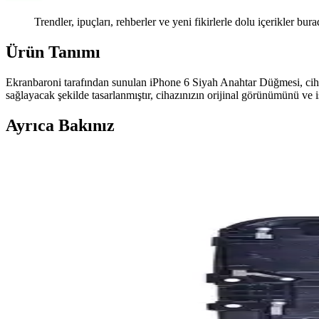
Trendler, ipuçları, rehberler ve yeni fikirlerle dolu içerikler bura
Ürün Tanımı
Ekranbaroni tarafından sunulan iPhone 6 Siyah Anahtar Düğmesi, cihaz
sağlayacak şekilde tasarlanmıştır, cihazınızın orijinal görünümünü ve 
Ayrıca Bakınız
Realme C21Y İçin Güç ve Ses Düğmesi Flex Kablosu De
Realme C21Y modeline özel flex kablo, dayanıklı malzemeleri ve kolay
iPhone 6 Siyah Anahtar Düğmesi - Dayanıklı ve Kola
iPhone 6 için tasarlanmış siyah anahtar düğmesi, dayanıklı malzeme ve 
Xiaomi Redmi Note 8 Pro Uyumlu Orijinal Arka Pi
Xiaomi Redmi Note 8 Pro için uyumlu, orijinal arka pil kapağı, dayanı