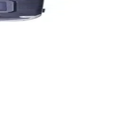
performansını koruyan yedek parça seçeneği.
 kolay montaj imkanı sunar.