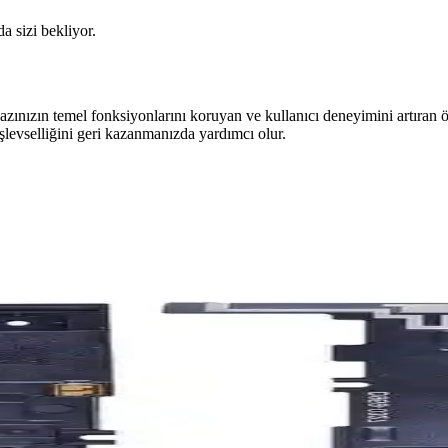
da sizi bekliyor.
ınızın temel fonksiyonlarını koruyan ve kullanıcı deneyimini artıran ö
işlevselliğini geri kazanmanızda yardımcı olur.
taylı İnceleme ve Özellikler
 montajı ile güç ve ses düğmelerinin sorunsuz çalışmasını sağlar, uzu
y Montajlı Orijinal Yedek Parça
kolay montaj ile cihazınızın estetiğini ve fonksiyonelliğini yeniden kaz
l Kapağı Batarya Kapak Modülü
klılık ve estetik sağlar. Montaj ve kullanım detaylarıyla cihazınızın ö