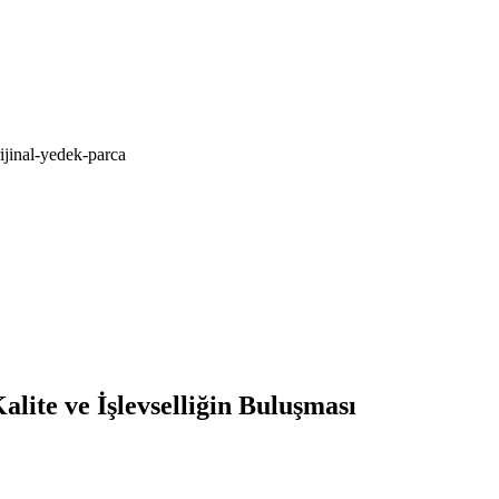
ijinal-yedek-parca
ite ve İşlevselliğin Buluşması