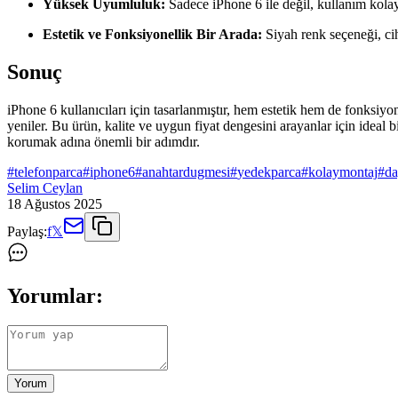
Yüksek Uyumluluk:
Sadece iPhone 6 ile değil, kullanım kolay
Estetik ve Fonksiyonellik Bir Arada:
Siyah renk seçeneği, c
Sonuç
iPhone 6 kullanıcıları için tasarlanmıştır, hem estetik hem de fonksi
yeniler. Bu ürün, kalite ve uygun fiyat dengesini arayanlar için ideal 
korumak adına önemli bir adımdır.
#
telefonparca
#
iphone6
#
anahtardugmesi
#
yedekparca
#
kolaymontaj
#
da
Selim Ceylan
18 Ağustos 2025
Paylaş:
f
𝕏
Yorumlar:
Yorum