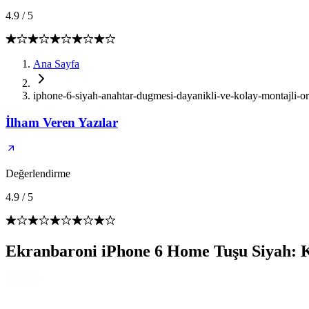
4.9
/
5
Ana Sayfa
iphone-6-siyah-anahtar-dugmesi-dayanikli-ve-kolay-montajli-or
İlham Veren Yazılar
Değerlendirme
4.9
/
5
Ekranbaroni iPhone 6 Home Tuşu Siyah: Kal