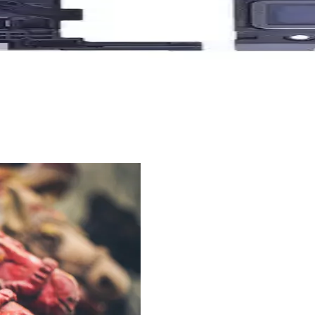
j ve Mikrofon Bordu
ve mikrofon bordu. Güvenilir, yüksek kaliteli ve kolay montajlı, cihaz 
dek Parça Ürünleri
full buzzer anten, sinyal kalitesini artırır, stabil bağlantı sağlar ve