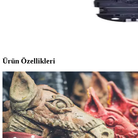
Samsung Galaxy A50 A505 Orijinal Yedek Parça Şar
Samsung Galaxy A50 modeli için orijinal şarj soketi, kulaklık soketi 
LG G Flex Serisi Modelleri İçin Full Buzzer Anten Ye
LG G Flex D950 D955 D958 ve D959 modelleriyle uyumlu yüksek kaliteli 
Ürün Özellikleri