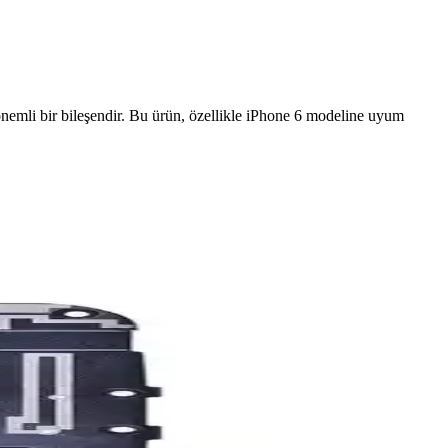
nemli bir bileşendir. Bu ürün, özellikle iPhone 6 modeline uyum
n ömürlü ve güvenilir performans sunar.
andırır.
mrünü uzatın ve performansını koruyun.