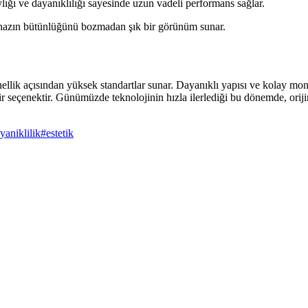
lığı ve dayanıklılığı sayesinde uzun vadeli performans sağlar.
ihazın bütünlüğünü bozmadan şık bir görünüm sunar.
yonellik açısından yüksek standartlar sunar. Dayanıklı yapısı ve kolay 
bir seçenektir. Günümüzde teknolojinin hızla ilerlediği bu dönemde, orij
yaniklilik
#
estetik