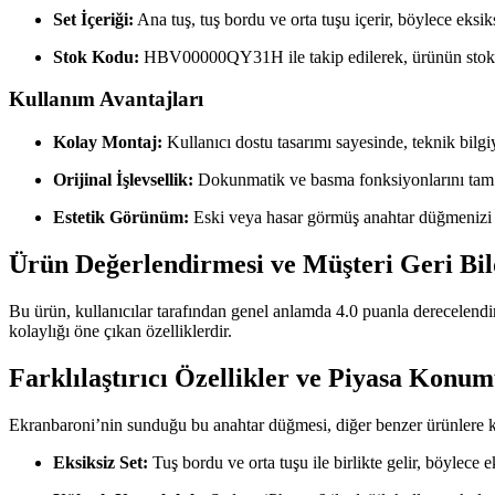
Set İçeriği:
Ana tuş, tuş bordu ve orta tuşu içerir, böylece eksiks
Stok Kodu:
HBV00000QY31H ile takip edilerek, ürünün stok d
Kullanım Avantajları
Kolay Montaj:
Kullanıcı dostu tasarımı sayesinde, teknik bilgi
Orijinal İşlevsellik:
Dokunmatik ve basma fonksiyonlarını tam ol
Estetik Görünüm:
Eski veya hasar görmüş anahtar düğmenizi 
Ürün Değerlendirmesi ve Müşteri Geri Bil
Bu ürün, kullanıcılar tarafından genel anlamda 4.0 puanla derecelendi
kolaylığı öne çıkan özelliklerdir.
Farklılaştırıcı Özellikler ve Piyasa Konu
Ekranbaroni’nin sunduğu bu anahtar düğmesi, diğer benzer ürünlere k
Eksiksiz Set:
Tuş bordu ve orta tuşu ile birlikte gelir, böylece