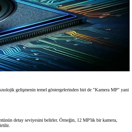
 teknolojik gelişmenin temel göstergelerinden biri de "Kamera MP" yani
tünün detay seviyesini belirler. Örneğin, 12 MP'lik bir kamera,
tilir.