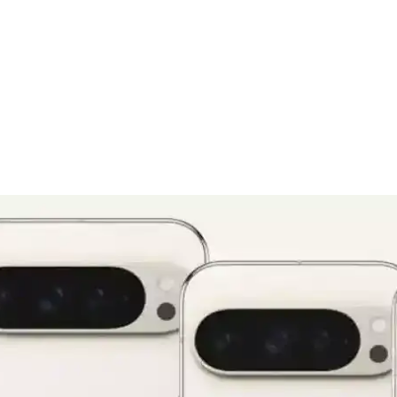
lişmiş Tasarım ve Yüksek Performans
 dayanıklı tasarımıyla öne çıkıyor. Güçlü A18 Bionic çip, uzun pil öm
neyimine Etkileri
 Vision Pro entegrasyonu mümkün olabilir. Ancak teknik zorluklar ve gizl
era ve Yüksek Performanslı Akıllı Telefon
arıyla öne çıkan yüksek performanslı akıllı telefon. Uzun pil ömrü ve yen