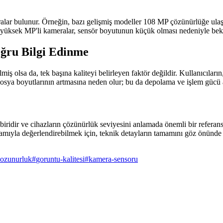
ralar bulunur. Örneğin, bazı gelişmiş modeller 108 MP çözünürlüğe ulaşa
nda yüksek MP'li kameralar, sensör boyutunun küçük olması nedeniyle be
ru Bilgi Edinme
iş olsa da, tek başına kaliteyi belirleyen faktör değildir. Kullanıcıların
dosya boyutlarının artmasına neden olur; bu da depolama ve işlem gücü a
iridir ve cihazların çözünürlük seviyesini anlamada önemli bir referanst
mıyla değerlendirebilmek için, teknik detayların tamamını göz önünde b
ozunurluk
#
goruntu-kalitesi
#
kamera-sensoru