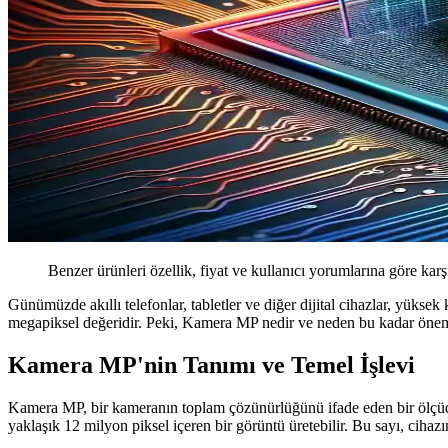
Benzer ürünleri özellik, fiyat ve kullanıcı yorumlarına göre karş
Günümüzde akıllı telefonlar, tabletler ve diğer dijital cihazlar, yüks
megapiksel değeridir. Peki, Kamera MP nedir ve neden bu kadar önem
Kamera MP'nin Tanımı ve Temel İşlevi
Kamera MP, bir kameranın toplam çözünürlüğünü ifade eden bir ölçüdür
yaklaşık 12 milyon piksel içeren bir görüntü üretebilir. Bu sayı, cihaz