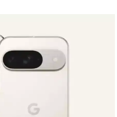
rü ve 5G desteğiyle üstün kullanıcı deneyimi sunar.
ilik endişeleri önemli tartışma konuları olarak öne çıkıyor.
ilikçi özellikleriyle kullanıcıların beklentilerini karşılar.
lı bir başlangıç rehberi.
şılaştırılmasında önemli farkları ortaya koyuyor.