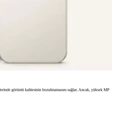
knolojileriyle yenilikçi bir kullanıcı deneyimi sunulması
kı yok, yapay zeka özellikleri ve donanım tercihleri öne çıkıyor.
dü. Yeni Tensor işlemci performans ve yapay zeka özelliklerini
lerinde görüntü kalitesinin bozulmamasını sağlar. Ancak, yüksek MP