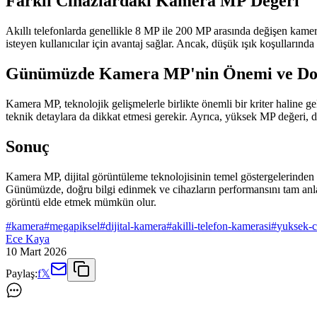
Farklı Cihazlardaki Kamera MP Değeri
Akıllı telefonlarda genellikle 8 MP ile 200 MP arasında değişen kame
isteyen kullanıcılar için avantaj sağlar. Ancak, düşük ışık koşulları
Günümüzde Kamera MP'nin Önemi ve Doğ
Kamera MP, teknolojik gelişmelerle birlikte önemli bir kriter haline gelm
teknik detaylara da dikkat etmesi gerekir. Ayrıca, yüksek MP değeri, 
Sonuç
Kamera MP, dijital görüntüleme teknolojisinin temel göstergelerinden b
Günümüzde, doğru bilgi edinmek ve cihazların performansını tam anla
görüntü elde etmek mümkün olur.
#
kamera
#
megapiksel
#
dijital-kamera
#
akilli-telefon-kamerasi
#
yuksek-c
Ece Kaya
10 Mart 2026
Paylaş:
f
𝕏