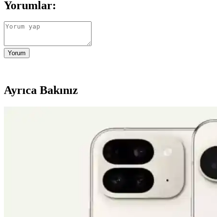
Yorumlar:
Yorum
Ayrıca Bakınız
Apple iPhone 16 Plus 512GB Pembe Akıllı Telefon Ge
Apple iPhone 16 Plus, 512GB depolama, gelişmiş kamera özellikleri ve
AirPods Pro 4'te Kızılötesi Kameralar ve Kullanıcı De
AirPods Pro 4'te kızılötesi kameralarla el hareketleri tanıma ve Apple
Apple iPhone 16 Pro Max 512GB Siyah: Gelişmiş Kam
iPhone 16 Pro Max, titanyum tasarımı, 6,9 inç ekran ve gelişmiş kameral