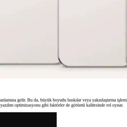
ran Tasarımına Doğru Yenilikler
entiksiz tam ekran tasarımı hedefliyor. Ekran altı kamera ve Face ID te
lirgin Tasarım ve Teknik Özellikler
nik özellikleriyle kullanıcılar arasında tartışma yaratıyor. Kulaklık ja
 Yeni Tensor İşlemci
 Kamera çubuğu tamamen siyah renkte ve ekran çerçevesi hafif küçültül
nlamına gelir. Bu da, büyük boyutlu baskılar veya yakınlaştırma işlem
e yazılım optimizasyonu gibi faktörler de görüntü kalitesinde rol oynar.