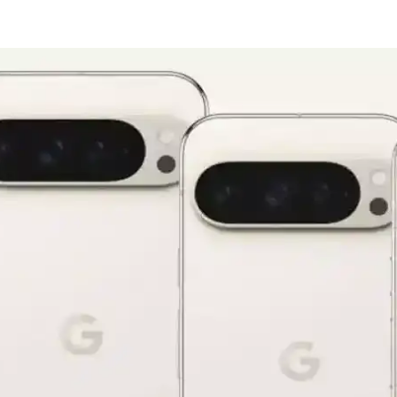
lişmiş Tasarım ve Yüksek Performans
 dayanıklı tasarımıyla öne çıkıyor. Güçlü A18 Bionic çip, uzun pil öm
neyimine Etkileri
 Vision Pro entegrasyonu mümkün olabilir. Ancak teknik zorluklar ve gizl
era ve Yüksek Performanslı Akıllı Telefon
arıyla öne çıkan yüksek performanslı akıllı telefon. Uzun pil ömrü ve yen
İçin Temel Rehber ve Teknik Bilgiler
daklama ve kompozisyon kuralları hakkında temel bilgiler sunan kapsam
fesyonel Kameralarla Teknik Karşılaştırması
u yenilikler, akıllı telefon kameralarının profesyonel ekipmanlarla kar