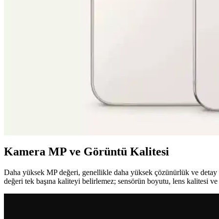
Apple'ın 20. Yıl Dönümü iPhone'u: Çentiksiz Tam Ek
Apple, 2027'de çıkarmayı planladığı 20. yıl dönümü iPhone modelinde ç
amaçlanıyor.
Nothing Phone 4a ve 4a Pro: Minimalizmden Uzak, Be
Nothing Phone 4a ve 4a Pro, minimalizmden uzak tasarım anlayışı ve tek
Google Pixel 11 Tasarımında Minimal Değişiklikler ve
Google Pixel 11, önceki modellere benzer tasarımıyla dikkat çekiyor.
artırıyor.
Kamera MP ve Görüntü Kalitesi
Daha yüksek MP değeri, genellikle daha yüksek çözünürlük ve detay a
değeri tek başına kaliteyi belirlemez; sensörün boyutu, lens kalitesi v