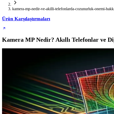
kamera-mp-nedir-ve-akilli-telefonlarda-cozunurluk-onemi-hakki
Ürün Karşılaştırmaları
Kamera MP Nedir? Akıllı Telefonlar ve Dij