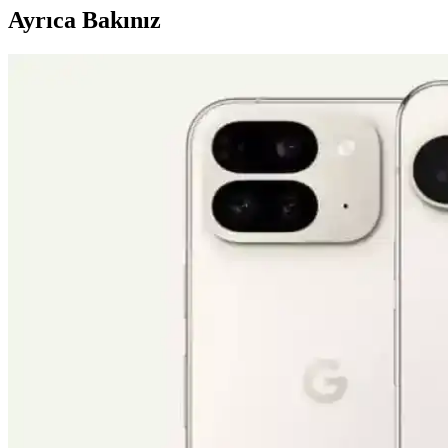
Ayrıca Bakınız
Apple iPhone 16 Plus 512GB Pembe Akıllı Telefon Ge
Apple iPhone 16 Plus, 512GB depolama, gelişmiş kamera özellikleri ve
AirPods Pro 4'te Kızılötesi Kameralar ve Kullanıcı De
AirPods Pro 4'te kızılötesi kameralarla el hareketleri tanıma ve Apple
Apple iPhone 16 Pro Max 512GB Siyah: Gelişmiş Kam
iPhone 16 Pro Max, titanyum tasarımı, 6,9 inç ekran ve gelişmiş kameral
Canon EOS 5D Mark III ile Fotoğrafçılığa Başlangıç 
Canon EOS 5D Mark III kamera özellikleri, pozlama üçgeni, modlar, o
Vivo X300 Ultra ve Akıllı Telefon Kameralarının Pro
Vivo X300 Ultra'nın 400mm Zeiss lensi ve SmallRig iş birliğiyle sunduğ