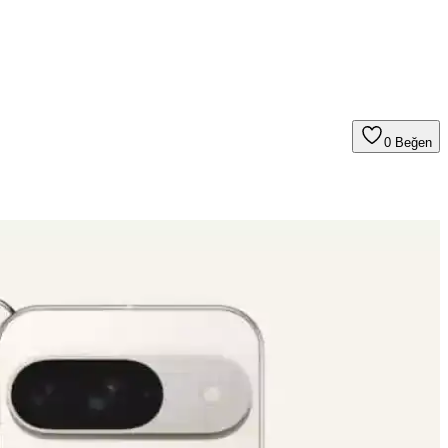
0
Beğen
rü ve 5G desteğiyle üstün kullanıcı deneyimi sunar.
ilik endişeleri önemli tartışma konuları olarak öne çıkıyor.
ilikçi özellikleriyle kullanıcıların beklentilerini karşılar.