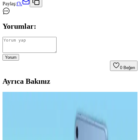
Paylaş:
f
𝕏
Yorumlar:
Yorum
0
Beğen
Ayrıca Bakınız
Samsung Galaxy Tab S9 Plus X810 için Microsonic
Temperli Cam Ekran Koruyucu Ürün Özellikleri ve
Avantajları
Microsonic temperli cam ekran koruyucu, Galaxy Tab S9 Plus
X810 modeline özel tasarımıyla yüksek dayanıklılık ve estetik sunar.
Çizilmelere karşı dirençli, kolay uygulanabilir ve kullanımı rahat bir