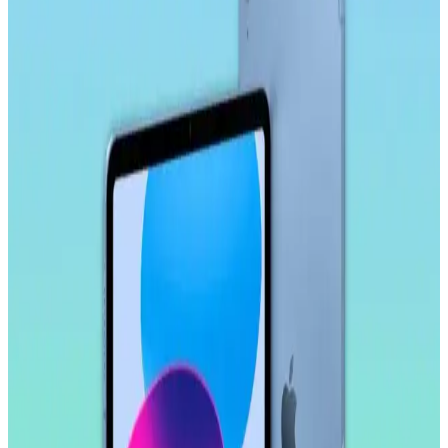
ürün.
Ally 9.0 Akıllı Tahta, Tablet ve Telefon Stylus
Kalem: Yüksek Hassasiyetli ve Ergonomik Tasarım
Ally 9.0 stylus kalem, yüksek hassasiyet, uyumluluk ve ergonomik
tasarımıyla akıllı tahta, tablet ve telefonlarda pratik kullanım sağlar,
yoğun çalışma ve eğitim ortamlarına uygun bir seçenektir.
Samsung Galaxy Tab S10 FE Plus İçin Kırılmaz
Ekran Koruyucu İncelemesi ve Kullanıcı Yorumları
Samsung Galaxy Tab S10 FE Plus için tasarlanmış kırılmaz ekran
koruyucu, yüksek dayanıklılık ve kolay uygulama özellikleriyle
ekranı çizilmelere ve darbelere karşı korur.
Samsung Galaxy Tab S11 Ultra 14.6 İnç AMOLED
Ekranlı Güçlü ve Çok Yönlü Tablet Özellikleri
Samsung Galaxy Tab S11 Ultra, 14.6 inç AMOLED ekran, güçlü
işlemci ve uzun pil ömrü ile çok yönlü kullanım sunar. Profesyonel
ve eğlence amaçlı ideal bir tablet deneyimi sağlar.