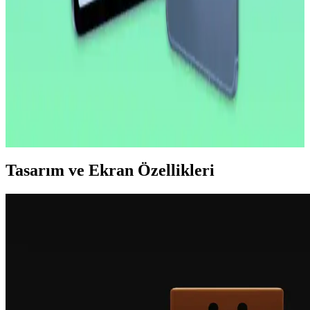
geliştirmeye odaklanıyor. Bu strateji cihazın potansiyelini artırmayı
hedefliyor.
2026 İlk Yarısında A18 Çipli Yeni iPad Modeli ve
Teknik Özellikleri
2026'nın ilk yarısında çıkacak yeni iPad modeli A18 çip ve 8 GB
RAM ile performansını artırıyor. OLED ekran ve ProMotion
özellikleri bu modelde yer almıyor, lansman iOS 26.4 ile
gerçekleşecek.
Tasarım ve Ekran Özellikleri