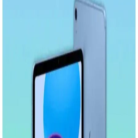
Microsonic temperli cam ekran koruyucu, Galaxy Tab S9 Plus
X810 modeline özel tasarımıyla yüksek dayanıklılık ve estetik sunar.
Çizilmelere karşı dirençli, kolay uygulanabilir ve kullanımı rahat bir
ürün.
Ally 9.0 Akıllı Tahta, Tablet ve Telefon Stylus
Kalem: Yüksek Hassasiyetli ve Ergonomik Tasarım
Ally 9.0 stylus kalem, yüksek hassasiyet, uyumluluk ve ergonomik
tasarımıyla akıllı tahta, tablet ve telefonlarda pratik kullanım sağlar,
yoğun çalışma ve eğitim ortamlarına uygun bir seçenektir.
Samsung Galaxy Tab S10 FE Plus İçin Kırılmaz
Ekran Koruyucu İncelemesi ve Kullanıcı Yorumları
Samsung Galaxy Tab S10 FE Plus için tasarlanmış kırılmaz ekran
koruyucu, yüksek dayanıklılık ve kolay uygulama özellikleriyle
ekranı çizilmelere ve darbelere karşı korur.
Samsung Galaxy Tab S11 Ultra 14.6 İnç AMOLED
Ekranlı Güçlü ve Çok Yönlü Tablet Özellikleri