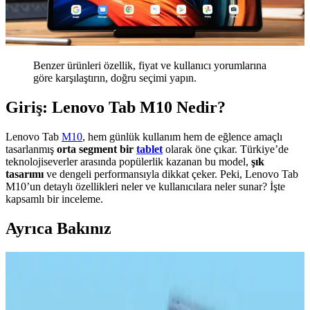
Benzer ürünleri özellik, fiyat ve kullanıcı yorumlarına
göre karşılaştırın, doğru seçimi yapın.
Giriş: Lenovo Tab M10 Nedir?
Lenovo Tab
M10
, hem günlük kullanım hem de eğlence amaçlı
tasarlanmış
orta segment bir
tablet
olarak öne çıkar. Türkiye’de
teknolojiseverler arasında popülerlik kazanan bu model,
şık
tasarımı
ve dengeli performansıyla dikkat çeker. Peki, Lenovo Tab
M10’un detaylı özellikleri neler ve kullanıcılara neler sunar? İşte
kapsamlı bir inceleme.
Ayrıca Bakınız
Samsung Galaxy Tab S9 Plus X810 için Microsonic
Temperli Cam Ekran Koruyucu Ürün Özellikleri ve
Avantajları