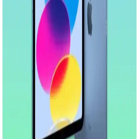
Samsung Galaxy Tab S11 Ultra, 14.6 inç AMOLED ekran, güçlü
işlemci ve uzun pil ömrü ile çok yönlü kullanım sunar. Profesyonel
ve eğlence amaçlı ideal bir tablet deneyimi sağlar.
Samsung Galaxy Tab S9 FE+ Plus için Nano
Kırılmaz Esnek Ekran Koruyucu İncelemesi
Samsung Galaxy Tab S9 FE+ Plus için tasarlanmış nano cam ekran
koruyucu, yüksek dayanıklılık ve net görüntü sağlar. Kolay
uygulama ve göz yorgunluğunu azaltıcı özellikleriyle ekran
korumasında yeni standart.
Huawei MatePad 10.4 için Nano Esnek Cam Ekran
Koruyucu İncelemesi ve Kullanıcı Deneyimleri
Huawei MatePad 10.4 uyumlu nano esnek cam ekran koruyucu,
yüksek dayanıklılık ve şeffaflık sağlar, kolay uygulama ve iyi
koruma özellikleriyle öne çıkar.
Apple iPad Pro'da Donanım Sınırlı, Yazılım
Geliştirmeleri Öncelikli Yaklaşım
Apple, iPad Pro'da donanım yeniliklerini sınırlarken, yazılım
tarafında profesyonel kullanıcılar için iPadOS deneyimini