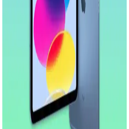
Samsung Galaxy Tab S9 FE+ Plus için Nano
Kırılmaz Esnek Ekran Koruyucu İncelemesi
Samsung Galaxy Tab S9 FE+ Plus için tasarlanmış nano cam ekran
koruyucu, yüksek dayanıklılık ve net görüntü sağlar. Kolay
uygulama ve göz yorgunluğunu azaltıcı özellikleriyle ekran
korumasında yeni standart.
Huawei MatePad 10.4 için Nano Esnek Cam Ekran
Koruyucu İncelemesi ve Kullanıcı Deneyimleri
Huawei MatePad 10.4 uyumlu nano esnek cam ekran koruyucu,
yüksek dayanıklılık ve şeffaflık sağlar, kolay uygulama ve iyi
koruma özellikleriyle öne çıkar.
Apple iPad Pro'da Donanım Sınırlı, Yazılım
Geliştirmeleri Öncelikli Yaklaşım
Apple, iPad Pro'da donanım yeniliklerini sınırlarken, yazılım
tarafında profesyonel kullanıcılar için iPadOS deneyimini
geliştirmeye odaklanıyor. Bu strateji cihazın potansiyelini artırmayı
hedefliyor.