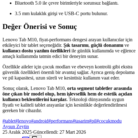
Bluetooth 5.0 ile çevre birimleriyle sorunsuz bağlantı.
3.5 mm kulaklık girişi ve USB-C portu bulunur.
Değer Önerisi ve Sonuç
Lenovo Tab M10, fiyat-performans dengesi arayan kullanıcılar için
etkileyici bir tablet seçeneğidir.
Şık tasarımı
,
güçlü donanımı
ve
kullanıcı dostu yazılım özellikleri
ile günlük kullanımda ve eğlence
amaçlı kullanımda tatmin edici bir deneyim sunar.
Özellikle aileler için çocuk modları ve ebeveyn kontrolü gibi ekstra
güvenlik özellikleri önemli bir avantaj sağlar. Ayrıca geniş depolama
ve pil kapasitesi, uzun süreli ve kesintisiz kullanım vaat eder.
Sonuç olarak, Lenovo Tab M10,
orta segment tabletler arasında
öne çıkan bir model olup, hem işlevsellik hem de estetik açıdan
kullanıcı beklentilerini karşılar.
Teknoloji dünyasında uygun
fiyatlı ve kaliteli tablet arayanlar için kesinlikle değerlendirilmesi
gereken bir cihazdır.
#
tablet
#
lenovo
#
android
#
performans
#
tasarim
#
pil
#
cocukmodu
Aysun Zeytin
25 Aralık 2025
·
Güncellendi:
27 Mart 2026