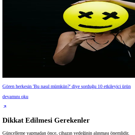
Gören herkesin 'Bu nasıl mümkün?' diye sorduğu 10 etkileyici ürün
devamını oku
Dikkat Edilmesi Gerekenler
Güncelleme yapmadan önce, cihazın yedeğinin alınması önemlidir.