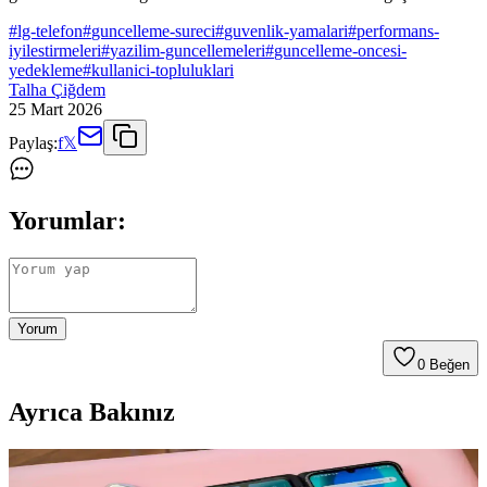
#
lg-telefon
#
guncelleme-sureci
#
guvenlik-yamalari
#
performans-
iyilestirmeleri
#
yazilim-guncellemeleri
#
guncelleme-oncesi-
yedekleme
#
kullanici-topluluklari
Talha Çiğdem
25 Mart 2026
Paylaş:
f
𝕏
Yorumlar:
Yorum
0
Beğen
Ayrıca Bakınız
LG Telefon Güncellemeleri: Güncelleme Süreci ve