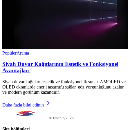
Popüler
Arama
Siyah Duvar Kağıtlarının Estetik ve Fonksiyonel
Avantajları
Siyah duvar kağıtları, estetik ve fonksiyonellik sunar. AMOLED ve
OLED ekranlarda enerji tasarrufu sağlar, göz yorgunluğunu azaltır
ve modern görünüm kazandırır.
Daha fazla bilgi edinin
©
Tefoniq
2026
Site bölümleri