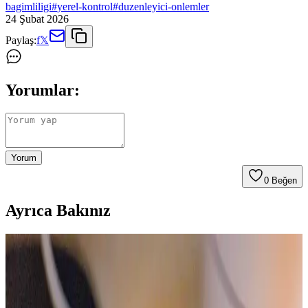
bagimliligi
#
yerel-kontrol
#
duzenleyici-onlemler
24 Şubat 2026
Paylaş:
f
𝕏
Yorumlar:
Yorum
0
Beğen
Ayrıca Bakınız
Apple'ın Döner Robotik Tabanlı Akıllı Ev Merkezi:
Yenilikler ve Zorluklar
Apple'ın akıllı ev merkezi, döner robotik tabanıyla ekranını kullanıcı