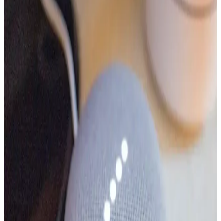
Apple'ın Önümüzdeki Aylarda Piyasaya Sürmesi
Beklenen Yeni Ürünleri ve Teknolojik Gelişmeleri
Apple, önümüzdeki aylarda iPhone 17e, yeni MacBook modelleri
ve akıllı ev cihazları dahil 10'dan fazla yeni ürünle kullanıcıların
karşısına çıkacak. İşlemci ve ekran teknolojilerinde önemli
güncellemeler planlanıyor.
Apple'ın iOS 27 ile Siri ve Yapay Zeka Yenilikleri:
Yeni Arayüz ve İşlevsel Gelişimler
Apple, iOS 27 sürümüyle Siri'yi yeni bir uygulama olarak sunuyor
ve yapay zeka entegrasyonunda önemli gelişmeler planlıyor. Görsel
değişiklikler ve işlevsel iyileştirmelerle kullanıcı deneyimi
yenileniyor.
IKEA'nın Akıllı Donut Lambası: Tasarım, Teknoloji
ve Kullanıcı Deneyimi Analizi
IKEA'nın Donut lambası, akıllı ev sistemleriyle uyumlu renk ayarı
ve modern tasarımıyla dikkat çekiyor. Ancak yüksek fiyat ve nakliye
sorunları kullanıcı deneyimini etkiliyor.