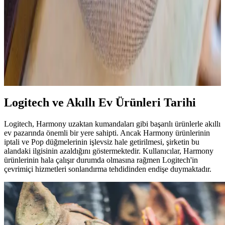
Google Assistant ve Akıllı Ev Sistemlerinde İşlevsellik
Sorunları ve Kullanıcı Endişeleri
Google Assistant ve Google Home kullanıcıları işlevsellik
sorunlarıyla karşılaşıyor, yerel kontrol talebi artıyor. Google'ın
stratejileri kullanıcı güvenini zedeliyor ve alternatif çözümler öne
çıkıyor.
Logitech ve Akıllı Ev Ürünleri Tarihi
Logitech, Harmony uzaktan kumandaları gibi başarılı ürünlerle akıllı
ev pazarında önemli bir yere sahipti. Ancak Harmony ürünlerinin
iptali ve Pop düğmelerinin işlevsiz hale getirilmesi, şirketin bu
alandaki ilgisinin azaldığını göstermektedir. Kullanıcılar, Harmony
ürünlerinin hala çalışır durumda olmasına rağmen Logitech'in
çevrimiçi hizmetleri sonlandırma tehdidinden endişe duymaktadır.