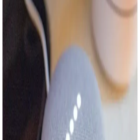
konumuna göre hareket ettiriyor. HomeKit ve Siri
entegrasyonundaki sorunlar cihazın benimsenmesini etkileyebilir.
Apple'ın Önümüzdeki Aylarda Piyasaya Sürmesi
Beklenen Yeni Ürünleri ve Teknolojik Gelişmeleri
Apple, önümüzdeki aylarda iPhone 17e, yeni MacBook modelleri
ve akıllı ev cihazları dahil 10'dan fazla yeni ürünle kullanıcıların
karşısına çıkacak. İşlemci ve ekran teknolojilerinde önemli
güncellemeler planlanıyor.
Apple'ın iOS 27 ile Siri ve Yapay Zeka Yenilikleri:
Yeni Arayüz ve İşlevsel Gelişimler
Apple, iOS 27 sürümüyle Siri'yi yeni bir uygulama olarak sunuyor
ve yapay zeka entegrasyonunda önemli gelişmeler planlıyor. Görsel
değişiklikler ve işlevsel iyileştirmelerle kullanıcı deneyimi
yenileniyor.
IKEA'nın Akıllı Donut Lambası: Tasarım, Teknoloji
ve Kullanıcı Deneyimi Analizi
IKEA'nın Donut lambası, akıllı ev sistemleriyle uyumlu renk ayarı
ve modern tasarımıyla dikkat çekiyor. Ancak yüksek fiyat ve nakliye