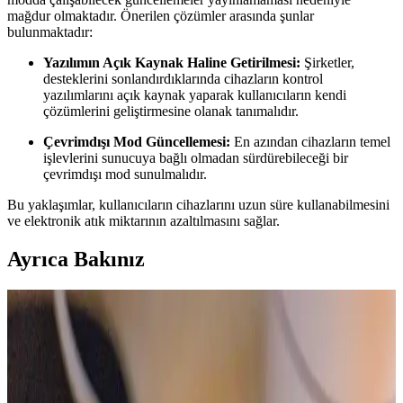
mağdur olmaktadır. Önerilen çözümler arasında şunlar
bulunmaktadır:
Yazılımın Açık Kaynak Haline Getirilmesi:
Şirketler,
desteklerini sonlandırdıklarında cihazların kontrol
yazılımlarını açık kaynak yaparak kullanıcıların kendi
çözümlerini geliştirmesine olanak tanımalıdır.
Çevrimdışı Mod Güncellemesi:
En azından cihazların temel
işlevlerini sunucuya bağlı olmadan sürdürebileceği bir
çevrimdışı mod sunulmalıdır.
Bu yaklaşımlar, kullanıcıların cihazlarını uzun süre kullanabilmesini
ve elektronik atık miktarının azaltılmasını sağlar.
Ayrıca Bakınız
Apple'ın Döner Robotik Tabanlı Akıllı Ev Merkezi:
Yenilikler ve Zorluklar
Apple'ın akıllı ev merkezi, döner robotik tabanıyla ekranını kullanıcı
konumuna göre hareket ettiriyor. HomeKit ve Siri
entegrasyonundaki sorunlar cihazın benimsenmesini etkileyebilir.