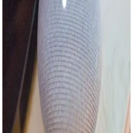
sorunları kullanıcı deneyimini etkiliyor.
Futurehome'un Akıllı Ev Hub'ında Abonelik Modeli
ve Akıllı Ev Teknolojilerinde Sürdürülebilirlik
Sorunları
Futurehome'un iflas sonrası akıllı ev hub'ını yıllık abonelikle
kullanma zorunluluğu, cihazların işlevselliğini kısıtlayarak sektörde
sürdürülebilirlik ve kullanıcı hakları konularını gündeme taşıdı.
Apple'ın iPad 12 ve Apple Intelligence Teknolojisi:
Beklentiler ve Gecikmelerin Nedenleri
Apple'ın Mart 2026 etkinliğinde iPad 12 ve Apple Intelligence
beklentileri karşılanmadı. Donanım maliyetleri, yapay zeka algısı ve
teknolojik gelişmeler gecikmeye neden oldu.
Apple Akıllı Ev Ekranı ve HomeKit: Siri'nin
Yetersizliği ve Ekosistem Sorunları
Apple'ın akıllı ev ekranı ve HomeKit ekosistemi, gizlilik
avantajlarına rağmen Siri'nin yetersizliği ve sınırlı entegrasyonlar
nedeniyle kullanıcı beklentilerini karşılamıyor. iOS 27 güncellemesi