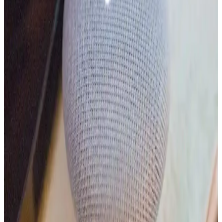
Futurehome'un Akıllı Ev Hub'ında Abonelik Modeli
ve Akıllı Ev Teknolojilerinde Sürdürülebilirlik
Sorunları
Futurehome'un iflas sonrası akıllı ev hub'ını yıllık abonelikle
kullanma zorunluluğu, cihazların işlevselliğini kısıtlayarak sektörde
sürdürülebilirlik ve kullanıcı hakları konularını gündeme taşıdı.
Apple'ın iPad 12 ve Apple Intelligence Teknolojisi:
Beklentiler ve Gecikmelerin Nedenleri
Apple'ın Mart 2026 etkinliğinde iPad 12 ve Apple Intelligence
beklentileri karşılanmadı. Donanım maliyetleri, yapay zeka algısı ve
teknolojik gelişmeler gecikmeye neden oldu.
Apple Akıllı Ev Ekranı ve HomeKit: Siri'nin
Yetersizliği ve Ekosistem Sorunları
Apple'ın akıllı ev ekranı ve HomeKit ekosistemi, gizlilik
avantajlarına rağmen Siri'nin yetersizliği ve sınırlı entegrasyonlar
nedeniyle kullanıcı beklentilerini karşılamıyor. iOS 27 güncellemesi
kritik bir dönemeç.