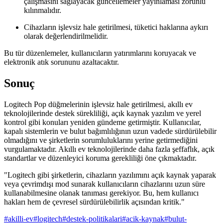
çalışmasını sağlayacak güncellemeler yayınlaması zorunlu
kılınmalıdır.
Cihazların işlevsiz hale getirilmesi, tüketici haklarına aykırı
olarak değerlendirilmelidir.
Bu tür düzenlemeler, kullanıcıların yatırımlarını koruyacak ve
elektronik atık sorununu azaltacaktır.
Sonuç
Logitech Pop düğmelerinin işlevsiz hale getirilmesi, akıllı ev
teknolojilerinde destek sürekliliği, açık kaynak yazılım ve yerel
kontrol gibi konuları yeniden gündeme getirmiştir. Kullanıcılar,
kapalı sistemlerin ve bulut bağımlılığının uzun vadede sürdürülebilir
olmadığını ve şirketlerin sorumluluklarını yerine getirmediğini
vurgulamaktadır. Akıllı ev teknolojilerinde daha fazla şeffaflık, açık
standartlar ve düzenleyici koruma gerekliliği öne çıkmaktadır.
"Logitech gibi şirketlerin, cihazların yazılımını açık kaynak yaparak
veya çevrimdışı mod sunarak kullanıcıların cihazlarını uzun süre
kullanabilmesine olanak tanıması gerekiyor. Bu, hem kullanıcı
hakları hem de çevresel sürdürülebilirlik açısından kritik."
#
akilli-ev
#
logitech
#
destek-politikalari
#
acik-kaynak
#
bulut-