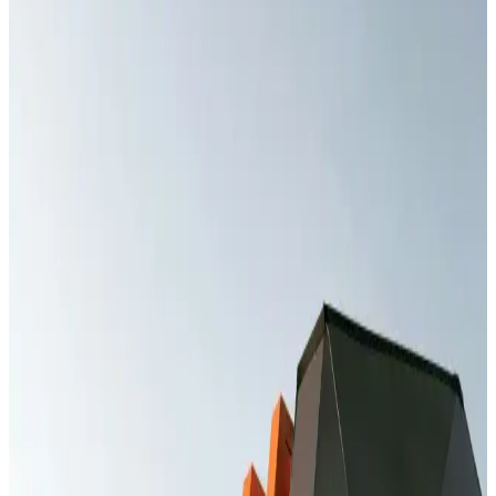
Telefon Şarj Yeri Bozulduğunda Onarım ve
Maliyetler Hakkında Bilmeniz Gerekenler
Telefon şarj yeri arızası genellikle uzman onarım gerektirir.
Maliyetler model ve parça kalitesine göre değişir. Uzman servise
başvurmak en güvenli çözümdür.
Huawei Yetkili Servisleri: Güvenilir ve Orijinal
Çözümlerle Cihaz Bakımı ve Onarımı
Huawei yetkili servisleri, orijinal parçalar ve güvenilir hizmetle
cihazlarınızın performansını korur, garantili onarım sağlar ve uzun
ömürlü kullanım sunar.
Redmi Note 8 Pro Kasa Değişim Fiyatları ve
Güvenilir Servis Seçenekleri
Redmi Note 8 Pro kasa değişim maliyetleri genellikle 300-800 TL
arasında değişir. Orijinal parça kullanımı ve güvenilir servis tercih
edilmelidir. Fiyatlar bölge ve servis politikalarına göre farklılık
gösterebilir.
Redmi Note 10S Ekran Değişimi Fiyatları ve