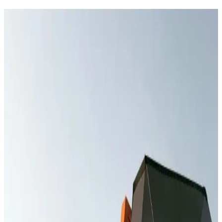
Telefon Şarj Yeri Bozulduğunda Onarım ve
Maliyetler Hakkında Bilmeniz Gerekenler
Telefon şarj yeri arızası genellikle uzman onarım gerektirir.
Maliyetler model ve parça kalitesine göre değişir. Uzman servise
başvurmak en güvenli çözümdür.
Huawei Yetkili Servisleri: Güvenilir ve Orijinal
Çözümlerle Cihaz Bakımı ve Onarımı
Huawei yetkili servisleri, orijinal parçalar ve güvenilir hizmetle
cihazlarınızın performansını korur, garantili onarım sağlar ve uzun
ömürlü kullanım sunar.
Redmi Note 8 Pro Kasa Değişim Fiyatları ve
Güvenilir Servis Seçenekleri
Redmi Note 8 Pro kasa değişim maliyetleri genellikle 300-800 TL
arasında değişir. Orijinal parça kullanımı ve güvenilir servis tercih
edilmelidir. Fiyatlar bölge ve servis politikalarına göre farklılık
gösterebilir.