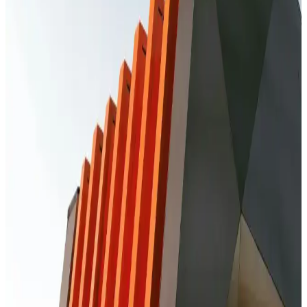
Güvenilir Servis Seçenekleri
Redmi Note 10S ekran değişimi fiyatları, kullanılan parça ve servis
kalitesine göre değişir. Orijinal ekran tercih edilmelidir, güvenilir
servisler ve garanti önemli faktörlerdir.
Kırık Ekranlı Telefonlardan Veri Kurtarma
Yöntemleri ve Dikkat Edilmesi Gerekenler
Kırık ekranlı telefonlardan veri kurtarma, uzmanlık ve dikkat
gerektirir. Profesyonel servisler ve yazılım çözümleri ile verilerinizi
koruyabilirsiniz.
Redmi Telefonlarda Ekran Değişimi: Bilmeniz
Gerekenler ve Uzman Tavsiyeleri
Redmi telefonlarda ekran değişimi uzmanlık gerektirir. Orijinal
parçalar ve güvenilir servislerle cihazınızın performansını koruyun,
kalıcı hasar riskini azaltın.
Xiaomi Telefonlarda Çağrı Ekranı Değiştirme
Rehberi ve Adımlar