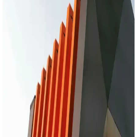
Redmi Note 10S Ekran Değişimi Fiyatları ve
Güvenilir Servis Seçenekleri
Redmi Note 10S ekran değişimi fiyatları, kullanılan parça ve servis
kalitesine göre değişir. Orijinal ekran tercih edilmelidir, güvenilir
servisler ve garanti önemli faktörlerdir.
Kırık Ekranlı Telefonlardan Veri Kurtarma
Yöntemleri ve Dikkat Edilmesi Gerekenler
Kırık ekranlı telefonlardan veri kurtarma, uzmanlık ve dikkat
gerektirir. Profesyonel servisler ve yazılım çözümleri ile verilerinizi
koruyabilirsiniz.
Redmi Telefonlarda Ekran Değişimi: Bilmeniz
Gerekenler ve Uzman Tavsiyeleri
Redmi telefonlarda ekran değişimi uzmanlık gerektirir. Orijinal
parçalar ve güvenilir servislerle cihazınızın performansını koruyun,
kalıcı hasar riskini azaltın.
Xiaomi Telefonlarda Çağrı Ekranı Değiştirme