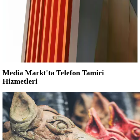
Xiaomi telefonlarda çağrı ekranı değiştirme süreci, doğru malzeme
ve dikkatli çalışma ile başarılı olur. Uzman desteği ve orijinal parça
kullanımı önemlidir.
iPhone 11 Cam Değişimi Süreci ve Dikkat Edilmesi
Gerekenler
iPhone 11 cam değişimi kısa sürede ve güvenilir şekilde yapılabilir.
Orijinal parça ve uzman teknisyen tercih edilmelidir, böylece
cihazınızın performansı ve garantisi korunur.
Media Markt'ta Telefon Tamiri
Hizmetleri