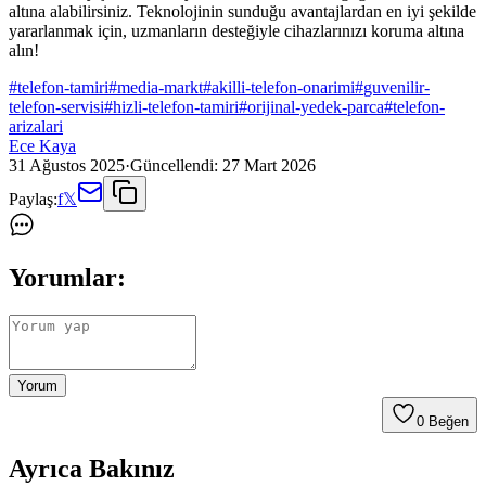
altına alabilirsiniz. Teknolojinin sunduğu avantajlardan en iyi şekilde
yararlanmak için, uzmanların desteğiyle cihazlarınızı koruma altına
alın!
#
telefon-tamiri
#
media-markt
#
akilli-telefon-onarimi
#
guvenilir-
telefon-servisi
#
hizli-telefon-tamiri
#
orijinal-yedek-parca
#
telefon-
arizalari
Ece Kaya
31 Ağustos 2025
·
Güncellendi:
27 Mart 2026
Paylaş:
f
𝕏
Yorumlar:
Yorum
0
Beğen
Ayrıca Bakınız