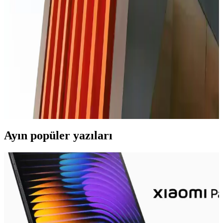
Rehberi ve Adımlar
Xiaomi telefonlarda çağrı ekranı değiştirme süreci, doğru malzeme
ve dikkatli çalışma ile başarılı olur. Uzman desteği ve orijinal parça
kullanımı önemlidir.
iPhone 11 Cam Değişimi Süreci ve Dikkat Edilmesi
Gerekenler
iPhone 11 cam değişimi kısa sürede ve güvenilir şekilde yapılabilir.
Orijinal parça ve uzman teknisyen tercih edilmelidir, böylece
cihazınızın performansı ve garantisi korunur.
Ayın popüler yazıları