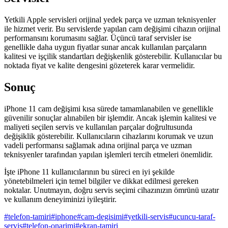
Yetkili Apple servisleri orijinal yedek parça ve uzman teknisyenler
ile hizmet verir. Bu servislerde yapılan cam değişimi cihazın orijinal
performansını korumasını sağlar. Üçüncü taraf servisler ise
genellikle daha uygun fiyatlar sunar ancak kullanılan parçaların
kalitesi ve işçilik standartları değişkenlik gösterebilir. Kullanıcılar bu
noktada fiyat ve kalite dengesini gözeterek karar vermelidir.
Sonuç
iPhone 11 cam değişimi kısa sürede tamamlanabilen ve genellikle
güvenilir sonuçlar alınabilen bir işlemdir. Ancak işlemin kalitesi ve
maliyeti seçilen servis ve kullanılan parçalar doğrultusunda
değişiklik gösterebilir. Kullanıcıların cihazlarını korumak ve uzun
vadeli performansı sağlamak adına orijinal parça ve uzman
teknisyenler tarafından yapılan işlemleri tercih etmeleri önemlidir.
İşte iPhone 11 kullanıcılarının bu süreci en iyi şekilde
yönetebilmeleri için temel bilgiler ve dikkat edilmesi gereken
noktalar. Unutmayın, doğru servis seçimi cihazınızın ömrünü uzatır
ve kullanım deneyiminizi iyileştirir.
#
telefon-tamiri
#
iphone
#
cam-degisimi
#
yetkili-servis
#
ucuncu-taraf-
servis
#
telefon-onarimi
#
ekran-tamiri