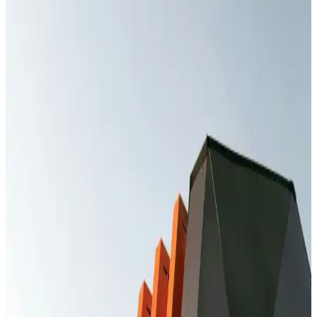
Maliyetler model ve parça kalitesine göre değişir. Uzman servise
başvurmak en güvenli çözümdür.
Huawei Yetkili Servisleri: Güvenilir ve Orijinal
Çözümlerle Cihaz Bakımı ve Onarımı
Huawei yetkili servisleri, orijinal parçalar ve güvenilir hizmetle
cihazlarınızın performansını korur, garantili onarım sağlar ve uzun
ömürlü kullanım sunar.
Redmi Note 8 Pro Kasa Değişim Fiyatları ve
Güvenilir Servis Seçenekleri
Redmi Note 8 Pro kasa değişim maliyetleri genellikle 300-800 TL
arasında değişir. Orijinal parça kullanımı ve güvenilir servis tercih
edilmelidir. Fiyatlar bölge ve servis politikalarına göre farklılık
gösterebilir.
Redmi Note 10S Ekran Değişimi Fiyatları ve
Güvenilir Servis Seçenekleri
Redmi Note 10S ekran değişimi fiyatları, kullanılan parça ve servis
kalitesine göre değişir. Orijinal ekran tercih edilmelidir, güvenilir
servisler ve garanti önemli faktörlerdir.