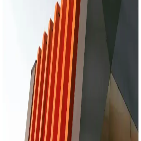
Kırık Ekranlı Telefonlardan Veri Kurtarma
Yöntemleri ve Dikkat Edilmesi Gerekenler
Kırık ekranlı telefonlardan veri kurtarma, uzmanlık ve dikkat
gerektirir. Profesyonel servisler ve yazılım çözümleri ile verilerinizi
koruyabilirsiniz.
Redmi Telefonlarda Ekran Değişimi: Bilmeniz
Gerekenler ve Uzman Tavsiyeleri
Redmi telefonlarda ekran değişimi uzmanlık gerektirir. Orijinal
parçalar ve güvenilir servislerle cihazınızın performansını koruyun,
kalıcı hasar riskini azaltın.
Xiaomi Telefonlarda Çağrı Ekranı Değiştirme
Rehberi ve Adımlar
Xiaomi telefonlarda çağrı ekranı değiştirme süreci, doğru malzeme
ve dikkatli çalışma ile başarılı olur. Uzman desteği ve orijinal parça
kullanımı önemlidir.
iPhone 11 Cam Değişimi Süreci ve Dikkat Edilmesi