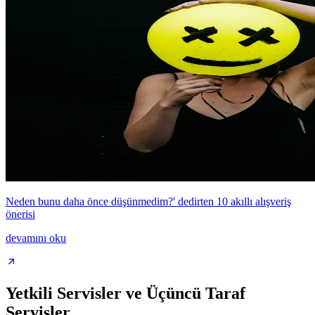
Neden bunu daha önce düşünmedim?' dedirten 10 akıllı alışveriş
önerisi
devamını oku
Yetkili Servisler ve Üçüncü Taraf
Servisler