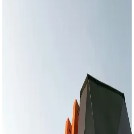
Maliyetler Hakkında Bilmeniz Gerekenler
Telefon şarj yeri arızası genellikle uzman onarım gerektirir.
Maliyetler model ve parça kalitesine göre değişir. Uzman servise
başvurmak en güvenli çözümdür.
Huawei Yetkili Servisleri: Güvenilir ve Orijinal
Çözümlerle Cihaz Bakımı ve Onarımı
Huawei yetkili servisleri, orijinal parçalar ve güvenilir hizmetle
cihazlarınızın performansını korur, garantili onarım sağlar ve uzun
ömürlü kullanım sunar.
Redmi Note 8 Pro Kasa Değişim Fiyatları ve
Güvenilir Servis Seçenekleri
Redmi Note 8 Pro kasa değişim maliyetleri genellikle 300-800 TL
arasında değişir. Orijinal parça kullanımı ve güvenilir servis tercih
edilmelidir. Fiyatlar bölge ve servis politikalarına göre farklılık
gösterebilir.
Redmi Note 10S Ekran Değişimi Fiyatları ve
Güvenilir Servis Seçenekleri