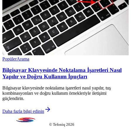
Popüler
Arama
Bilgisayar Klavyesinde Noktalama İşaretleri Nasıl
Yapılır ve Doğru Kullanım İpuçları
Bilgisayar klavyesinde noktalama işaretleri nasıl yapılır, tuş
kombinasyonları ve doğru kullanım örnekleriyle iletişimi
güçlendirin.
Daha fazla bilgi edinin
©
Tefoniq
2026