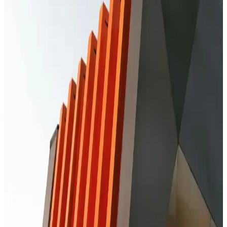
Redmi Note 10S ekran değişimi fiyatları, kullanılan parça ve servis
kalitesine göre değişir. Orijinal ekran tercih edilmelidir, güvenilir
servisler ve garanti önemli faktörlerdir.
Kırık Ekranlı Telefonlardan Veri Kurtarma
Yöntemleri ve Dikkat Edilmesi Gerekenler
Kırık ekranlı telefonlardan veri kurtarma, uzmanlık ve dikkat
gerektirir. Profesyonel servisler ve yazılım çözümleri ile verilerinizi
koruyabilirsiniz.
Redmi Telefonlarda Ekran Değişimi: Bilmeniz
Gerekenler ve Uzman Tavsiyeleri
Redmi telefonlarda ekran değişimi uzmanlık gerektirir. Orijinal
parçalar ve güvenilir servislerle cihazınızın performansını koruyun,
kalıcı hasar riskini azaltın.
Xiaomi Telefonlarda Çağrı Ekranı Değiştirme
Rehberi ve Adımlar
Xiaomi telefonlarda çağrı ekranı değiştirme süreci, doğru malzeme
ve dikkatli çalışma ile başarılı olur. Uzman desteği ve orijinal parça