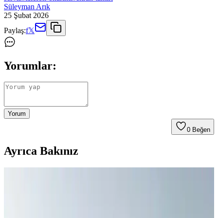
Süleyman Arık
25 Şubat 2026
Paylaş:
f
𝕏
Yorumlar:
Yorum
0
Beğen
Ayrıca Bakınız
Telefon Şarj Yeri Bozulduğunda Onarım ve
Maliyetler Hakkında Bilmeniz Gerekenler
Telefon şarj yeri arızası genellikle uzman onarım gerektirir.