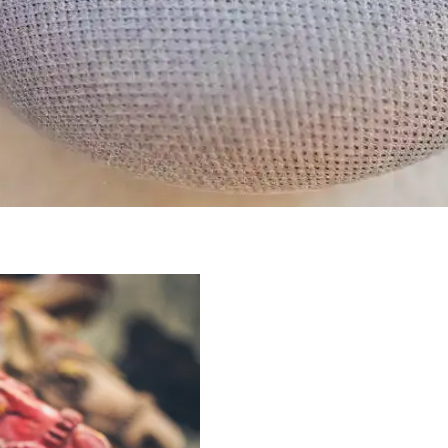
ileri karşılanmadı. Donanım maliyetleri, yapay zeka algısı ve teknoloj
iği ve Ekosistem Sorunları
 rağmen Siri'nin yetersizliği ve sınırlı entegrasyonlar nedeniyle kullanıc
 Sorunları ve Kullanıcı Endişeleri
arşılaşıyor, yerel kontrol talebi artıyor. Google'ın stratejileri kullanıcı