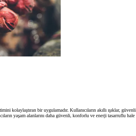
etimini kolaylaştıran bir uygulamadır. Kullanıcıların akıllı ışıklar, güven
ların yaşam alanlarını daha güvenli, konforlu ve enerji tasarruflu hale g