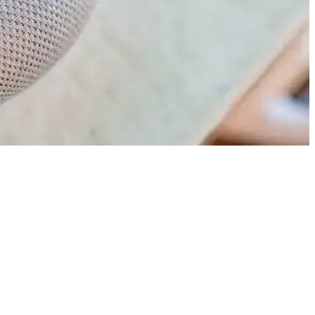
ik gelişmeler gecikmeye neden oldu.
ı beklentilerini karşılamıyor. iOS 27 güncellemesi kritik bir dönemeç.
 güvenini zedeliyor ve alternatif çözümler öne çıkıyor.