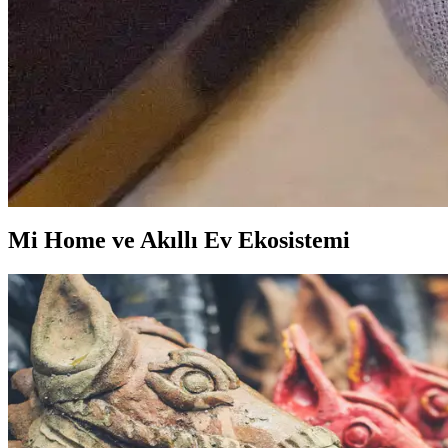
Apple'ın Mart 2026 etkinliğinde iPad 12 ve Apple Intelligence beklent
Apple Akıllı Ev Ekranı ve HomeKit: Siri'nin Yetersizl
Apple'ın akıllı ev ekranı ve HomeKit ekosistemi, gizlilik avantajlarına
Google Assistant ve Akıllı Ev Sistemlerinde İşlevsellik
Google Assistant ve Google Home kullanıcıları işlevsellik sorunlarıyla k
Mi Home ve Akıllı Ev Ekosistemi