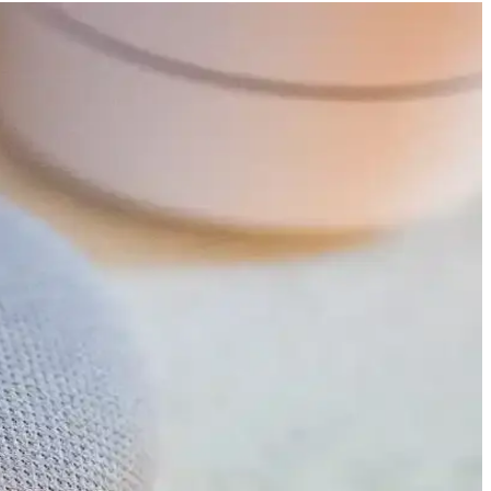
runlar cihazın benimsenmesini etkileyebilir.
çıkacak. İşlemci ve ekran teknolojilerinde önemli güncellemeler
kler ve işlevsel iyileştirmelerle kullanıcı deneyimi yenileniyor.
rı kullanıcı deneyimini etkiliyor.
ı
irlik ve kullanıcı hakları konularını gündeme taşıdı.