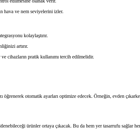
ntrol edilmesine olanak verir.
in hava ve nem seviyelerini izler.
tegrasyonu kolaylaştırır.
iğinizi artırır.
ve cihazların pratik kullanımı tercih edilmelidir.
ızı öğrenerek otomatik ayarları optimize edecek. Örneğin, evden çıkarken
stlenebileceği ürünler ortaya çıkacak. Bu da hem yer tasarrufu sağlar hem