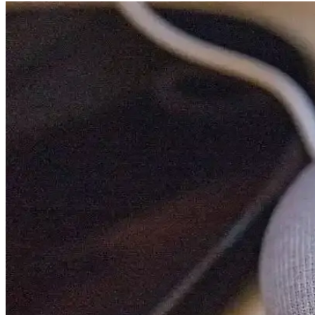
Apple'ın Döner Robotik Tabanlı Akıllı Ev Merkezi: Ye
Apple'ın akıllı ev merkezi, döner robotik tabanıyla ekranını kullanıc
Apple'ın Önümüzdeki Aylarda Piyasaya Sürmesi Bekle
Apple, önümüzdeki aylarda iPhone 17e, yeni MacBook modelleri ve akıll
planlanıyor.
Apple'ın iOS 27 ile Siri ve Yapay Zeka Yenilikleri: Yen
Apple, iOS 27 sürümüyle Siri'yi yeni bir uygulama olarak sunuyor ve y
IKEA'nın Akıllı Donut Lambası: Tasarım, Teknoloji v
IKEA'nın Donut lambası, akıllı ev sistemleriyle uyumlu renk ayarı ve 
Futurehome'un Akıllı Ev Hub'ında Abonelik Modeli ve 
Futurehome'un iflas sonrası akıllı ev hub'ını yıllık abonelikle kullanma
Apple'ın iPad 12 ve Apple Intelligence Teknolojisi: Be