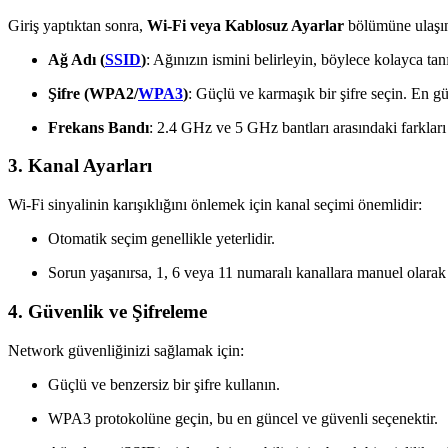
Giriş yaptıktan sonra,
Wi-Fi veya Kablosuz Ayarlar
bölümüne ulaşın
Ağ Adı (
SSID
)
: Ağınızın ismini belirleyin, böylece kolayca tanı
Şifre (WPA2/
WPA3
)
: Güçlü ve karmaşık bir şifre seçin. En g
Frekans Bandı
: 2.4 GHz ve 5 GHz bantları arasındaki farkları 
3. Kanal Ayarları
Wi-Fi sinyalinin karışıklığını önlemek için kanal seçimi önemlidir:
Otomatik seçim genellikle yeterlidir.
Sorun yaşanırsa, 1, 6 veya 11 numaralı kanallara manuel olarak 
4. Güvenlik ve Şifreleme
Network güvenliğinizi sağlamak için:
Güçlü ve benzersiz bir şifre kullanın.
WPA3 protokolüne geçin, bu en güncel ve güvenli seçenektir.