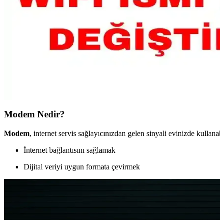
Wi-Fi 6, Wi-Fi 5'e göre daha yüksek hız ve performans sunar, çoklu ci
Samsung Telefonlarda Wi-Fi Sinyal Gücünü Artırmak İ
Samsung telefonlarda Wi-Fi sinyal gücünü artırmak için donanım ayarlar
Wi-Fi ve Telefon İsim Değiştirme Rehberi: Adım Adım 
Wi-Fi ismini değiştirmek, modem arayüzü ve ayarlarıyla kolayca yapılab
Modem Nedir?
Modem
, internet servis sağlayıcınızdan gelen sinyali evinizde kulla
İnternet bağlantısını sağlamak
Dijital veriyi uygun formata çevirmek