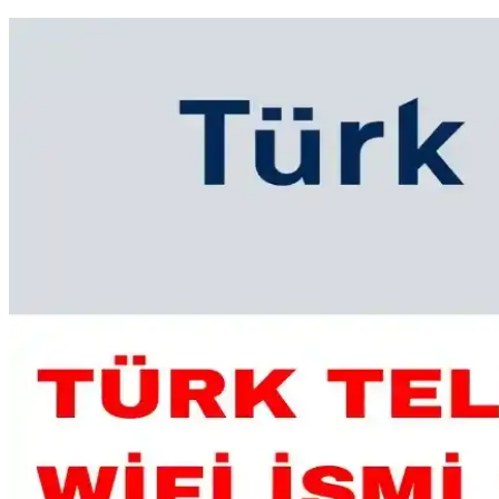
Tamtel Telefon Modem ADSL Ara Kablosu Köken 1.5 
Tamtel'in 1.5 metre uzunluğundaki telefon modem ADSL ara kablosu, bağl
Telefon ve Bilgisayarın İnternet Bağlantısı Sorunları
Telefon ve bilgisayarınızın internet erişimi sorunlarını çözmek için tem
Wi-Fi Şifresi Güvenliği ve Öğrenme Yöntemleri Hakk
Wi-Fi şifresi, kablosuz ağ güvenliği için kritik öneme sahiptir. Bu mak
Fiber Modem Seçerken Dikkat Edilmesi Gereken Günce
Fiber modem seçerken hız, uyumluluk ve güvenlik özelliklerine dikkat e
Bilgisayarda İnternet Yok: Temel Sorunlar ve Çözüm 
İnternet erişimi sorunlarının temel nedenleri ve çözüm yolları hakkın
Wi-Fi 5 ve Wi-Fi 6 Modem Farkları: Hız, Performans