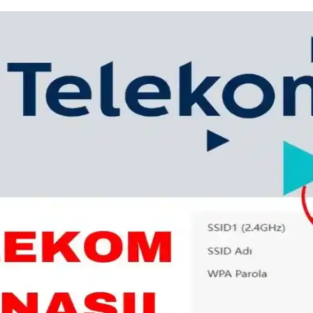
Metre İnceleme ve Kullanıcı Yorumları
antı stabilitesi ve dayanıklılığıyla öne çıkıyor. İnce yapısı ve perform
na Çözüm Yolları ve Temel İpuçları
el adımlar ve ipuçları. Bağlantı sorunlarını giderme yollarını öğrenerek 
ında Kapsamlı Bilgi
alede, şifre öğrenme yöntemleri ve güvenlik ipuçları detaylı şekilde anla
l ve Güvenilir Bilgiler
din. Güncel modeller ve teknolojiler, internet deneyiminizi optimize ed
Yolları
da kapsamlı rehber. Bağlantı ayarları, donanım ve modem sorunlarıyla ba
 ve Kullanım Alanlarındaki Farklar