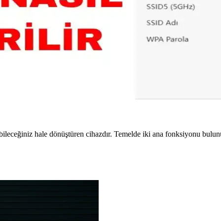
haz desteği ile yoğun ağ ortamlarında avantaj sağlar. Günümüzde gelişmi
çin Etkili Yöntemler ve İpuçları
ı, anten konumu ve yazılım güncellemeleri gibi çeşitli yöntemler uygula
Güvenli ve Kişiselleştirilmiş Ağ Yönetimi
ilir. Güvenlik ve kişiselleştirme avantajları sağlar. İşlem adımlarını ve
nabileceğiniz hale dönüştüren cihazdır. Temelde iki ana fonksiyonu bulun