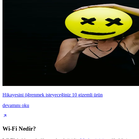
Hikayesini öğrenmek isteyeceğiniz 10 gizemli ürün
devamını oku
Wi-Fi Nedir?