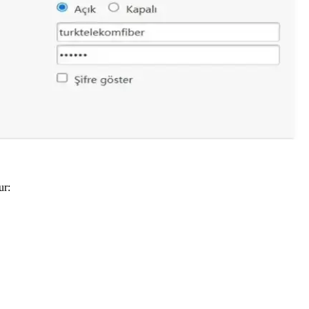
ş kablosuz bağlantıların temel farklarını öğrenin.
nabilir. Bu adımlar internet bağlantısını güçlendirir.
 dikkat edilmesi gerekenleri öğrenin.
ur: