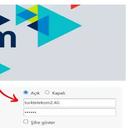
ans özellikleri, kullanıcı deneyimlerine göre değişiklik gösterebilir.
kesintisiz internet deneyimi elde edin.
tılmaktadır.
er, yüksek hız ve stabil bağlantı sağlar.
şa çıkmanın pratik yolları.