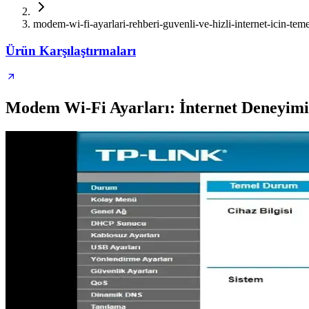
modem-wi-fi-ayarlari-rehberi-guvenli-ve-hizli-internet-icin-teme
Ürün Karşılaştırmaları
Modem Wi-Fi Ayarları: İnternet Deneyimi