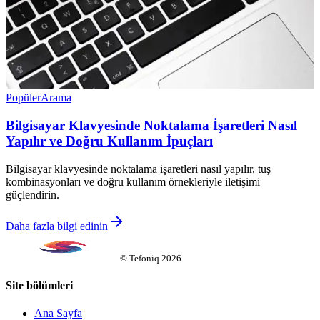
Popüler
Arama
Bilgisayar Klavyesinde Noktalama İşaretleri Nasıl
Yapılır ve Doğru Kullanım İpuçları
Bilgisayar klavyesinde noktalama işaretleri nasıl yapılır, tuş
kombinasyonları ve doğru kullanım örnekleriyle iletişimi
güçlendirin.
Daha fazla bilgi edinin
©
Tefoniq
2026
Site bölümleri
Ana Sayfa