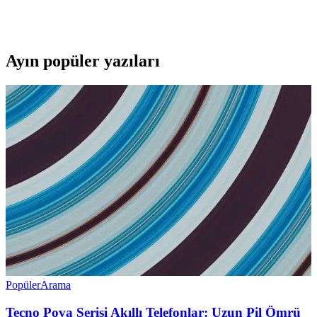
özellikleriyle modern bilgisayarlar için ideal, sessiz çalışan 500W
güç kaynağıdır.
Ayın popüler yazıları
Popüler
Arama
Tecno Pova Serisi Akıllı Telefonlar: Uzun Pil Ömrü