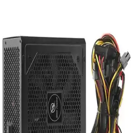
Kaynağı İncelemesi ve Performans Analizi
Frisby FOEM FPS-G30F12 300W ATX güç kaynağı, sessiz çalışma
ve uygun fiyatıyla temel bilgisayar ihtiyaçlarına ideal çözüm sunar,
stabil enerji sağlar ve hafif sistemler için uygundur.
Gigabyte P850W 80+Gold Full Modüler Güç
Kaynağı İncelemesi ve Performans Değerlendirmesi
Gigabyte P850W 80+Gold modüler güç kaynağı, yüksek verimlilik
ve sessiz çalışma özellikleriyle öne çıkar. Sistem stabilitesi ve enerji
tasarrufu sunan bu ürün, modern bilgisayarlar için ideal bir seçimdir.
PowerBoost BST-ATX550WEU 550W 80+ Verimli
Fanlı ATX Güç Kaynağı Özellikleri ve Performansı
PowerBoost BST-ATX550WEU, 550W güç çıkışı, %80 üzeri
verimlilik ve sessiz 12cm fanıyla yüksek performans sunar. Kablo
düzeni ve dayanıklılığıyla bilgisayar sistemlerinize güven sağlar.
Toshiba 19V 3.95A Notebook Adaptörü: Teknik
Özellikler ve Kullanım Analizi
Toshiba 19V 3.95A notebook adaptörü, yüksek performans ve geniş