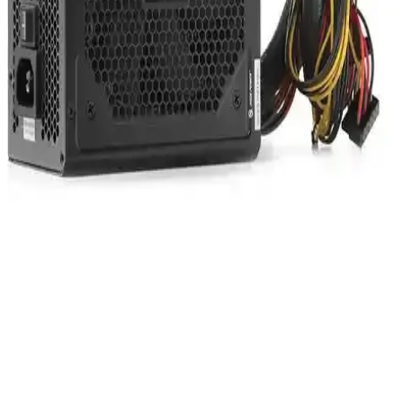
Toshiba 19V 3.95A notebook adaptörü, yüksek performans ve geniş
uyumluluk sağlayan güvenilir bir güç kaynağıdır. Farklı modellerle
uyumlu, stabil enerji ve uzun ömür sunar.
Powerway TX60 Güç Kaynağı Hakkında Detaylı
Bilgi ve Sektördeki Yeri
Powerway TX60 hakkında kesin bilgiler olmamakla birlikte, enerji
verimliliği ve güvenilirlik odaklı güç kaynağı teknolojilerinin genel
trendleri yansıması bekleniyor.
Bilgisayar Ekranı Neden Kararır ve Çözüm Yolları
Hakkında Kapsamlı Rehber
Bilgisayar ekranı neden karar ve donma sorunlarıyla karşılaşılır? Bu
rehberde, temel nedenler ve etkili çözüm yolları detaylı şekilde
anlatılıyor.
High Power HPQ-500ST-H12S 500W Güç Kaynağı:
Yüksek Verimlilik ve Güvenilirlik
High Power HPQ-500ST-H12S, %85 verimlilik ve güvenlik