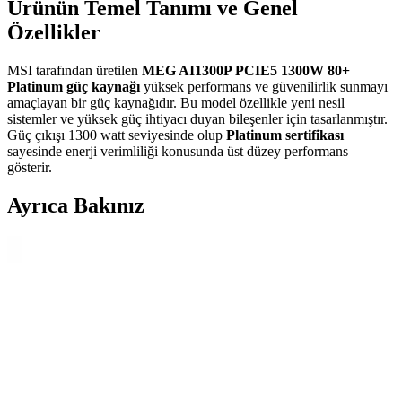
Ürünün Temel Tanımı ve Genel
Özellikler
MSI tarafından üretilen
MEG AI1300P PCIE5 1300W 80+
Platinum güç kaynağı
yüksek performans ve güvenilirlik sunmayı
amaçlayan bir güç kaynağıdır. Bu model özellikle yeni nesil
sistemler ve yüksek güç ihtiyacı duyan bileşenler için tasarlanmıştır.
Güç çıkışı 1300 watt seviyesinde olup
Platinum sertifikası
sayesinde enerji verimliliği konusunda üst düzey performans
gösterir.
Ayrıca Bakınız
Eyfel Efs-2500 Güç Kaynağı: Temel Özellikler ve
Kullanıcı Değerlendirmeleri
Eyfel Efs-2500, 250W güç çıkışıyla temel bilgisayar ihtiyaçlarına
uygun, fanlı soğutmalı ve dayanıklılık sorunlarıyla dikkat çeken bir
güç kaynağıdır.
Frisby FOEM FPS-G30F12 300W ATX Güç