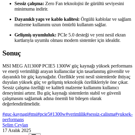
Sessiz çalışma:
Zero Fan teknolojisi ile gürültü seviyesini
minimuma indirir.
Dayanıklı yapı ve kablo kalitesi:
Örgülü kablolar ve sağlam
malzeme kullanımı uzun ömürlü kullanım sağlar.
Gelişmiş uyumluluk:
PCIe 5.0 desteği ve yeni nesil ekran
kartlarıyla uyumlu olması modern sistemler için idealdir.
Sonuç
MSI MEG AI1300P PCIE5 1300W güç kaynağı yüksek performans
ve enerji verimliliği arayan kullanıcılar için tasarlanmış güvenilir ve
dayanıklı bir güç kaynağıdır. Özellikle yeni nesil sistemlerde ihtiyaç
duyulan yüksek güç ve gelişmiş teknolojik özellikleriyle öne çıkar.
Sessiz çalışma özelliği ve kaliteli malzeme kullanımı kullanıcı
deneyimini artırır. Bu güç kaynağı sistemlerin stabil ve güvenli
çalışmasını sağlamak adına önemli bir bileşen olarak
değerlendirilmelidir.
#
guc-kaynagi
#
msi
#
pcie5
#
1300w
#
verimlilik
#
sessiz-calisma
#
yuksek-
performans
Selim Ceylan
17 Aralık 2025