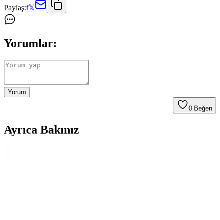
Paylaş:
f
𝕏
Yorumlar:
Yorum
0
Beğen
Ayrıca Bakınız
Eyfel Efs-2500 Güç Kaynağı: Temel Özellikler ve
Kullanıcı Değerlendirmeleri
Eyfel Efs-2500, 250W güç çıkışıyla temel bilgisayar ihtiyaçlarına
uygun, fanlı soğutmalı ve dayanıklılık sorunlarıyla dikkat çeken bir
güç kaynağıdır.