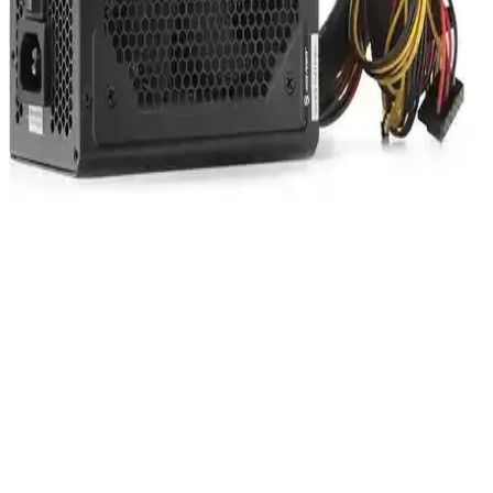
uyumluluk sağlayan güvenilir bir güç kaynağıdır. Farklı modellerle
uyumlu, stabil enerji ve uzun ömür sunar.
Powerway TX60 Güç Kaynağı Hakkında Detaylı
Bilgi ve Sektördeki Yeri
Powerway TX60 hakkında kesin bilgiler olmamakla birlikte, enerji
verimliliği ve güvenilirlik odaklı güç kaynağı teknolojilerinin genel
trendleri yansıması bekleniyor.
Bilgisayar Ekranı Neden Kararır ve Çözüm Yolları
Hakkında Kapsamlı Rehber
Bilgisayar ekranı neden karar ve donma sorunlarıyla karşılaşılır? Bu
rehberde, temel nedenler ve etkili çözüm yolları detaylı şekilde
anlatılıyor.
High Power HPQ-500ST-H12S 500W Güç Kaynağı:
Yüksek Verimlilik ve Güvenilirlik
High Power HPQ-500ST-H12S, %85 verimlilik ve güvenlik
özellikleriyle modern bilgisayarlar için ideal, sessiz çalışan 500W
güç kaynağıdır.