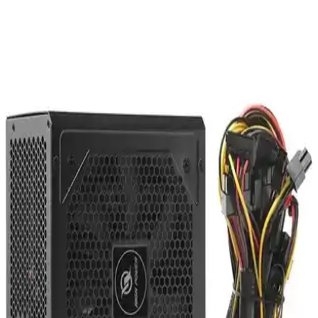
Frisby FOEM FPS-G30F12 300W ATX Güç
Kaynağı İncelemesi ve Performans Analizi
Frisby FOEM FPS-G30F12 300W ATX güç kaynağı, sessiz çalışma
ve uygun fiyatıyla temel bilgisayar ihtiyaçlarına ideal çözüm sunar,
stabil enerji sağlar ve hafif sistemler için uygundur.
Gigabyte P850W 80+Gold Full Modüler Güç
Kaynağı İncelemesi ve Performans Değerlendirmesi
Gigabyte P850W 80+Gold modüler güç kaynağı, yüksek verimlilik
ve sessiz çalışma özellikleriyle öne çıkar. Sistem stabilitesi ve enerji
tasarrufu sunan bu ürün, modern bilgisayarlar için ideal bir seçimdir.
PowerBoost BST-ATX550WEU 550W 80+ Verimli
Fanlı ATX Güç Kaynağı Özellikleri ve Performansı
PowerBoost BST-ATX550WEU, 550W güç çıkışı, %80 üzeri
verimlilik ve sessiz 12cm fanıyla yüksek performans sunar. Kablo
düzeni ve dayanıklılığıyla bilgisayar sistemlerinize güven sağlar.
Toshiba 19V 3.95A Notebook Adaptörü: Teknik
Özellikler ve Kullanım Analizi