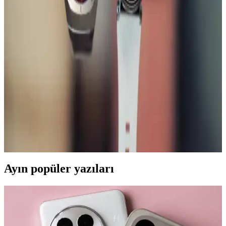
Nokia'nın Güncel Ürün Portföyü ve Teknolojik
Gelişmeleri Hakkında Bilgi
Nokia'nın güncel ürünleri ve teknolojik gelişmeleri hakkında bilgi
bulunmamaktadır. Marka, geçmişte dayanıklı ve uzun pil ömrüyle
bilinen akıllı telefonlar geliştirmiştir.
Huawei Watch GT 5 Pro ve GT 5 Karşılaştırması:
Tasarım, Pil ve Sağlık Özellikleri
Huawei Watch GT 5 ve GT 5 Pro modelleri, dayanıklılık ve sağlık
takibi özellikleriyle öne çıkar. GT 5 Pro, uzun pil ömrü ve su
direnciyle dikkat çeker. Her iki saat de AMOLED ekran ve şık
tasarım sunar.
Ayın popüler yazıları