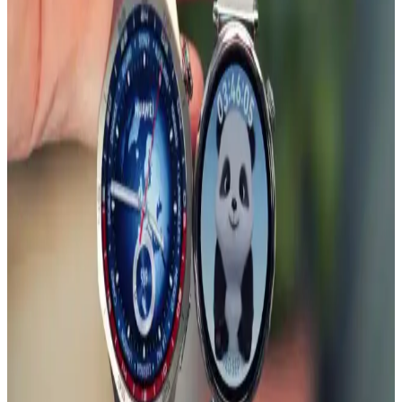
Samsung Galaxy Watch İçin MobaxAksesuar Metal
Kordonlar: Şıklık ve Dayanıklılık Sunan Uyumlu
Seçenekler
MobaxAksesuar metal kordonlar, Samsung Galaxy Watch serisiyle
uyumlu, dayanıklı ve şık tasarımıyla saatlerinize modern ve estetik
bir görünüm kazandırır, kullanım kolaylığı sağlar.
Huawei Watch GT Serisi ve Uyumlu Metal
Kordonlar: Özellikler ve Kullanıcı Yorumları
Huawei Watch GT serisi ve uyumlu metal kordonlar, dayanıklılık ve
şıklığı bir arada sunar. Kullanıcılar, ürünlerin kalite ve tasarımını
yüksek değerlendirmekte, montaj ve uyum konularında dikkatli
olunması gerektiğini belirtiyor.
Huawei Watch GT Serisi İçin MobaxAksesuar
Kordon: Şık ve Dayanıklı Tasarım
MobaxAksesuar kordon, Huawei Watch GT serisi saatleriniz için
şık, dayanıklı ve konforlu bir aksesuar seçeneği sunar. Farklı renk ve
tasarım seçenekleriyle saatlerinize modern bir görünüm kazandırır.