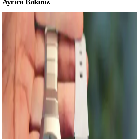
Ayrıca Bakınız
Samsung Galaxy Watch 6 için AktarMobile Silikon
Kayış İncelemesi ve Özellikleri
AktarMobile tarafından üretilen Samsung Galaxy Watch 6 için özel
silikon kayış, dayanıklı, estetik ve ayarlanabilir yapısıyla günlük ve
spor kullanıma uygun, çeşitli renk seçenekleri sunar.
Onkatech TD26 Akıllı Çocuk Takip Saati: Güvenlik
ve Teknolojinin En İyi Birleşimi
Onkatech TD26 çocuk takip saati, GPS ve diğer teknolojilerle
konum takibi, suya dayanıklılık ve iletişim özellikleriyle çocukların
güvenliğini sağlar, ebeveynlere iç huzuru sunar.
Huawei Watch Fit 2 için IPG ekran koruyucu
incelemesi ve kullanıcı deneyimleri
Huawei Watch Fit 2 akıllı saat için tasarlanmış IPG ekran koruyucu,
kullanım kolaylığı ve estetik avantajlar sunar. Ancak, uygulama
zorlukları ve dayanıklılık sınırlamaları göz önüne alınmalıdır.