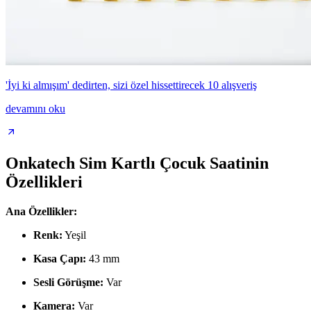
'İyi ki almışım' dedirten, sizi özel hissettirecek 10 alışveriş
devamını oku
Onkatech Sim Kartlı Çocuk Saatinin
Özellikleri
Ana Özellikler:
Renk:
Yeşil
Kasa Çapı:
43 mm
Sesli Görüşme:
Var
Kamera:
Var