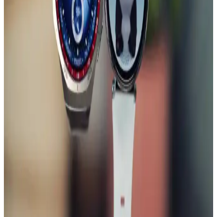
olunması gerektiğini belirtiyor.
Huawei Watch GT Serisi İçin MobaxAksesuar
Kordon: Şık ve Dayanıklı Tasarım
MobaxAksesuar kordon, Huawei Watch GT serisi saatleriniz için
şık, dayanıklı ve konforlu bir aksesuar seçeneği sunar. Farklı renk ve
tasarım seçenekleriyle saatlerinize modern bir görünüm kazandırır.
Nokia'nın Güncel Ürün Portföyü ve Teknolojik
Gelişmeleri Hakkında Bilgi
Nokia'nın güncel ürünleri ve teknolojik gelişmeleri hakkında bilgi
bulunmamaktadır. Marka, geçmişte dayanıklı ve uzun pil ömrüyle
bilinen akıllı telefonlar geliştirmiştir.
Huawei Watch GT 5 Pro ve GT 5 Karşılaştırması:
Tasarım, Pil ve Sağlık Özellikleri
Huawei Watch GT 5 ve GT 5 Pro modelleri, dayanıklılık ve sağlık
takibi özellikleriyle öne çıkar. GT 5 Pro, uzun pil ömrü ve su
direnciyle dikkat çeker. Her iki saat de AMOLED ekran ve şık
tasarım sunar.