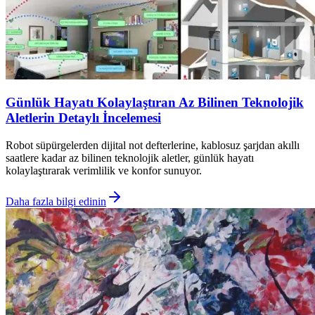
Günlük Hayatı Kolaylaştıran Az Bilinen Teknolojik
Aletlerin Detaylı İncelemesi
Robot süpürgelerden dijital not defterlerine, kablosuz şarjdan akıllı
saatlere kadar az bilinen teknolojik aletler, günlük hayatı
kolaylaştırarak verimlilik ve konfor sunuyor.
Daha fazla bilgi edinin