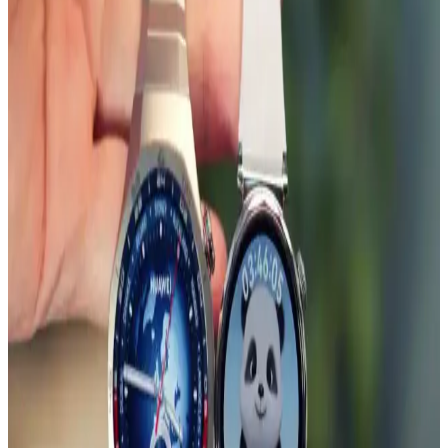
güvenliğini sağlar, ebeveynlere iç huzuru sunar.
Huawei Watch Fit 2 için IPG ekran koruyucu
incelemesi ve kullanıcı deneyimleri
Huawei Watch Fit 2 akıllı saat için tasarlanmış IPG ekran koruyucu,
kullanım kolaylığı ve estetik avantajlar sunar. Ancak, uygulama
zorlukları ve dayanıklılık sınırlamaları göz önüne alınmalıdır.
Samsung Galaxy Watch İçin MobaxAksesuar Metal
Kordonlar: Şıklık ve Dayanıklılık Sunan Uyumlu
Seçenekler
MobaxAksesuar metal kordonlar, Samsung Galaxy Watch serisiyle
uyumlu, dayanıklı ve şık tasarımıyla saatlerinize modern ve estetik
bir görünüm kazandırır, kullanım kolaylığı sağlar.
Huawei Watch GT Serisi ve Uyumlu Metal
Kordonlar: Özellikler ve Kullanıcı Yorumları
Huawei Watch GT serisi ve uyumlu metal kordonlar, dayanıklılık ve
şıklığı bir arada sunar. Kullanıcılar, ürünlerin kalite ve tasarımını
yüksek değerlendirmekte, montaj ve uyum konularında dikkatli