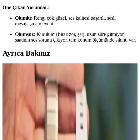
Öne Çıkan Yorumlar:
Olumlu:
Rengi çok güzel, ses kalitesi başarılı, sesli
mesajlaşma mevcut
Olumsuz:
Kurulumu biraz zor, şarjı uzun süre gitmiyor,
saatinin ses sorunu çıkıyor, tam konum ölçümünde sıkıntı var.
Ayrıca Bakınız
Samsung Galaxy Watch 6 için AktarMobile Silikon
Kayış İncelemesi ve Özellikleri
AktarMobile tarafından üretilen Samsung Galaxy Watch 6 için özel
silikon kayış, dayanıklı, estetik ve ayarlanabilir yapısıyla günlük ve
spor kullanıma uygun, çeşitli renk seçenekleri sunar.
Onkatech TD26 Akıllı Çocuk Takip Saati: Güvenlik
ve Teknolojinin En İyi Birleşimi
Onkatech TD26 çocuk takip saati, GPS ve diğer teknolojilerle
konum takibi, suya dayanıklılık ve iletişim özellikleriyle çocukların