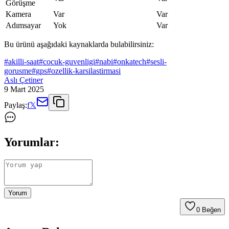
Görüşme
Kamera
Var
Var
Adımsayar
Yok
Var
Bu ürünü aşağıdaki kaynaklarda bulabilirsiniz:
#
akilli-saat
#
cocuk-guvenligi
#
nabi
#
onkatech
#
sesli-
gorusme
#
gps
#
ozellik-karsilastirmasi
Aslı Çetiner
9 Mart 2025
Paylaş:
f
𝕏
Yorumlar:
Yorum
0
Beğen