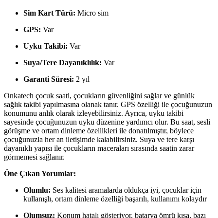
Sim Kart Türü:
Micro sim
GPS:
Var
Uyku Takibi:
Var
Suya/Tere Dayanıklılık:
Var
Garanti Süresi:
2 yıl
Onkatech çocuk saati, çocukların güvenliğini sağlar ve günlük
sağlık takibi yapılmasına olanak tanır. GPS özelliği ile çocuğunuzun
konumunu anlık olarak izleyebilirsiniz. Ayrıca, uyku takibi
sayesinde çocuğunuzun uyku düzenine yardımcı olur. Bu saat, sesli
görüşme ve ortam dinleme özellikleri ile donatılmıştır, böylece
çocuğunuzla her an iletişimde kalabilirsiniz. Suya ve tere karşı
dayanıklı yapısı ile çocukların maceraları sırasında saatin zarar
görmemesi sağlanır.
Öne Çıkan Yorumlar:
Olumlu:
Ses kalitesi aramalarda oldukça iyi, çocuklar için
kullanışlı, ortam dinleme özelliği başarılı, kullanımı kolaydır
Olumsuz:
Konum hatalı gösteriyor, batarya ömrü kısa, bazı