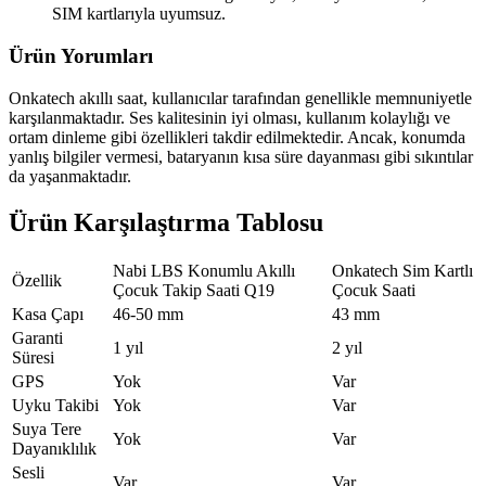
SIM kartlarıyla uyumsuz.
Ürün Yorumları
Onkatech akıllı saat, kullanıcılar tarafından genellikle memnuniyetle
karşılanmaktadır. Ses kalitesinin iyi olması, kullanım kolaylığı ve
ortam dinleme gibi özellikleri takdir edilmektedir. Ancak, konumda
yanlış bilgiler vermesi, bataryanın kısa süre dayanması gibi sıkıntılar
da yaşanmaktadır.
Ürün Karşılaştırma Tablosu
Nabi LBS Konumlu Akıllı
Onkatech Sim Kartlı
Özellik
Çocuk Takip Saati Q19
Çocuk Saati
Kasa Çapı
46-50 mm
43 mm
Garanti
1 yıl
2 yıl
Süresi
GPS
Yok
Var
Uyku Takibi
Yok
Var
Suya Tere
Yok
Var
Dayanıklılık
Sesli
Var
Var