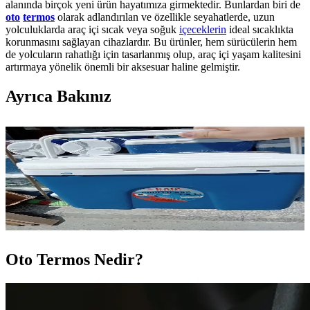
alanında birçok yeni ürün hayatımıza girmektedir. Bunlardan biri de
oto
termos
olarak adlandırılan ve özellikle seyahatlerde, uzun
yolculuklarda araç içi sıcak veya soğuk
içeceklerin
ideal sıcaklıkta
korunmasını sağlayan cihazlardır. Bu ürünler, hem sürücülerin hem
de yolcuların rahatlığı için tasarlanmış olup, araç içi yaşam kalitesini
artırmaya yönelik önemli bir aksesuar haline gelmiştir.
Ayrıca Bakınız
Oto Termos Nedir ve Elektronik Aksesuarlar
Arasındaki Yeri Hakkında Detaylı Bilgi
Oto termos, araç içi sıcak veya soğuk içecekleri uzun süre koruyan
elektrikli cihazlardır. Gelişmiş izolasyon ve akıllı teknolojilerle
donatılan modeller, seyahatlerde ve günlük kullanımda pratiklik
sağlar.
Oto Termos Nedir?