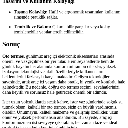
Tasarım ve Kullanım Kolaylığı
Taşıma Kolaylığı:
Hafif ve ergonomik tasarımlar, kullanım
sırasında pratiklik sağlar.
Temizlik ve Bakım:
Çıkarılabilir parçalar veya kolay
temizlenebilir yapılar tercih edilmelidir.
Sonuç
Oto termos
, günümüz araç içi elektronik aksesuarları arasında
önemli ve vazgeçilmez bir yer tutar. Hem seyahatlerde hem de
günlük hayatın her alanında konforu artıran bu cihazlar, yüksek
izolasyon teknolojisi ve akıllı özellikleriyle kullanıcıların
beklentilerini fazlasıyla karşılamaktadır. Gelişen teknolojiler
sayesinde, artık araç içi yaşam daha pratik, hijyenik ve konforlu hale
gelmektedir. Bu nedenle, doğru oto termos seçimi, seyahatlerinizi
daha keyifli ve sorunsuz hale getirecek önemli bir adımdır.
İster uzun yolculuklarda sıcak kahve, ister yaz günlerinde soğuk su
tutmak olsun, kaliteli bir oto termos, sizin en büyük yardımcınız
olabilir. Unutmayın, kaliteli malzeme ve gelişmiş özellikler, uzun
ömür ve yüksek performansın anahtarıdır. Bu sayede, araç içi
konforunuzu en üst seviyeye çıkarabilir, her zaman taze ve ideal
sıcaklıkta içeceklerin keyfini sürebilirsiniz.