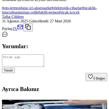
#
oto-termos
#
arac-ici-aksesuarlar
#
elektronik-cihazlar
#
sicaklik-
tutucu
#
paslanmaz-celik
#
akilli-termos
#
sicak-icecek
Talha Çiğdem
31 Ağustos 2025
·
Güncellendi:
27 Mart 2026
Paylaş:
f
𝕏
Yorumlar:
Yorum
0
Beğen
Ayrıca Bakınız
Oto Termos Nedir ve Elektronik Aksesuarlar