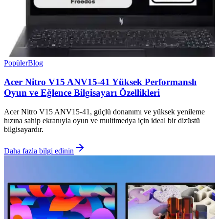
Popüler
Blog
Acer Nitro V15 ANV15-41 Yüksek Performanslı
Oyun ve Eğlence Bilgisayarı Özellikleri
Acer Nitro V15 ANV15-41, güçlü donanımı ve yüksek yenileme
hızına sahip ekranıyla oyun ve multimedya için ideal bir dizüstü
bilgisayardır.
Daha fazla bilgi edinin