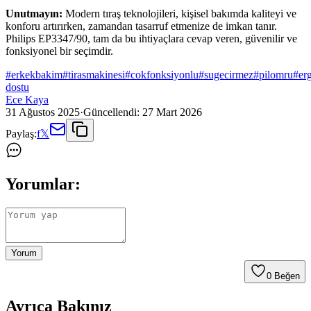
Unutmayın:
Modern tıraş teknolojileri, kişisel bakımda kaliteyi ve
konforu artırırken, zamandan tasarruf etmenize de imkan tanır.
Philips EP3347/90, tam da bu ihtiyaçlara cevap veren, güvenilir ve
fonksiyonel bir seçimdir.
#
erkekbakim
#
tirasmakinesi
#
cokfonksiyonlu
#
sugecirmez
#
pilomru
#
er
dostu
Ece Kaya
31 Ağustos 2025
·
Güncellendi:
27 Mart 2026
Paylaş:
f
𝕏
Yorumlar:
Yorum
0
Beğen
Ayrıca Bakınız