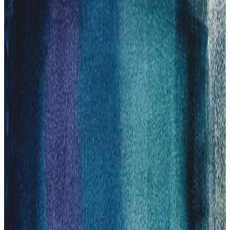
Kampanyaları kaçırmayın, hemen keşfedin!
2025'te Philips Tıraş Makineleriyle Konforlu ve
Tahrişsiz Bakımın 5 Sırrı
2025'in en yenilikçi Philips tıraş makineleri MediaMarkt'ta sizi
bekliyor. Konforlu tıraş için hemen keşfedin! İnceleyin ve doğru
seçimi yapın.
Philips HC5630/15 Çok Fonksiyonlu Erkek Bakım
Cihazı: Tasarım ve Performans Özellikleri
Philips HC5630/15, çok fonksiyonlu tasarımı, uzun pil ömrü ve
hassas kesim özellikleriyle modern erkek bakımında öne çıkan etkili
ve güvenilir bir cihazdır.
Philips Sakal Makinesi Özellikleri ve Erkek
Bakımında Kullanım Avantajları
Philips sakal makinesi, yüksek performans, kullanım kolaylığı ve
dayanıklılık sunar. Suya dayanıklı ve kablosuz modelleriyle bakım
rutininizi pratik hale getirir, kaliteli ve güvenilir bir tercih yapmanızı
sağlar.