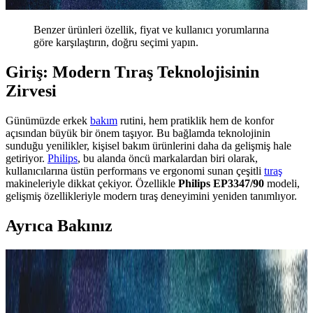
Benzer ürünleri özellik, fiyat ve kullanıcı yorumlarına
göre karşılaştırın, doğru seçimi yapın.
Giriş: Modern Tıraş Teknolojisinin
Zirvesi
Günümüzde erkek
bakım
rutini, hem pratiklik hem de konfor
açısından büyük bir önem taşıyor. Bu bağlamda teknolojinin
sunduğu yenilikler, kişisel bakım ürünlerini daha da gelişmiş hale
getiriyor.
Philips
, bu alanda öncü markalardan biri olarak,
kullanıcılarına üstün performans ve ergonomi sunan çeşitli
tıraş
makineleriyle dikkat çekiyor. Özellikle
Philips EP3347/90
modeli,
gelişmiş özellikleriyle modern tıraş deneyimini yeniden tanımlıyor.
Ayrıca Bakınız
2025'te Sakal ve Tıraş Makinesi Seçiminin 5 Sırrı:
MediaMarkt'ta Keşfedin
2025’in en iyi sakal ve tıraş makineleri MediaMarkt’ta sizi bekliyor.