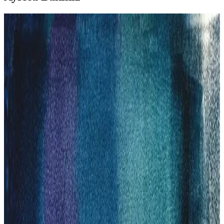
2025'te Sakal ve Tıraş Makinesi Seçiminin 5 Sırrı:
MediaMarkt'ta Keşfedin
2025’in en iyi sakal ve tıraş makineleri MediaMarkt’ta sizi bekliyor.
Kampanyaları kaçırmayın, hemen keşfedin!
2025'te Philips Tıraş Makineleriyle Konforlu ve
Tahrişsiz Bakımın 5 Sırrı
2025'in en yenilikçi Philips tıraş makineleri MediaMarkt'ta sizi
bekliyor. Konforlu tıraş için hemen keşfedin! İnceleyin ve doğru
seçimi yapın.
Philips HC5630/15 Çok Fonksiyonlu Erkek Bakım
Cihazı: Tasarım ve Performans Özellikleri
Philips HC5630/15, çok fonksiyonlu tasarımı, uzun pil ömrü ve
hassas kesim özellikleriyle modern erkek bakımında öne çıkan etkili
ve güvenilir bir cihazdır.
Philips Sakal Makinesi Özellikleri ve Erkek