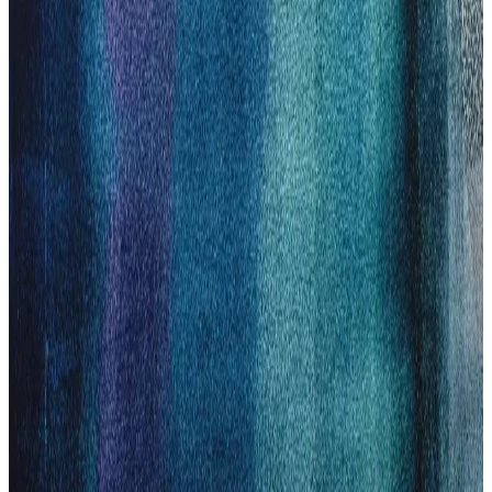
Sinbo Traş Makinesi Özellikleri ve Erkek
Bakımında Pratik Kullanım Rehberi
Sinbo traş makineleri, uygun fiyatlı, teknolojik özellikleriyle pratik
ve hijyenik kullanım sunar. Uzun pil ömrü ve temizlik kolaylığıyla
erkek bakımında tercih edilen güvenilir bir seçenektir.
Philips Saç Traş Makineleri: Modern Erkek
Bakımında Güç ve Konforun Birleşimi
Philips saç traş makineleri, güçlü motorları, gelişmiş bıçak
teknolojileri ve ergonomik tasarımlarıyla erkek bakımını
kolaylaştırıyor, hijyen ve pratiklik sağlıyor.
MediaMarkt'ta Philips Tıraş Makineleri: En İyi
Modeller ve Alım İpuçları
MediaMarkt'ta bulunan Philips tıraş makineleri, yenilikçi tasarımı ve
üstün performansıyla günlük ve özel bakımda ideal seçenekler sunar.
Farklı modeller ve uygun fiyat avantajlarıyla doğru tercihi yapın.
Philips EP3347/90 Çok Fonksiyonlu Tıraş Makinesi