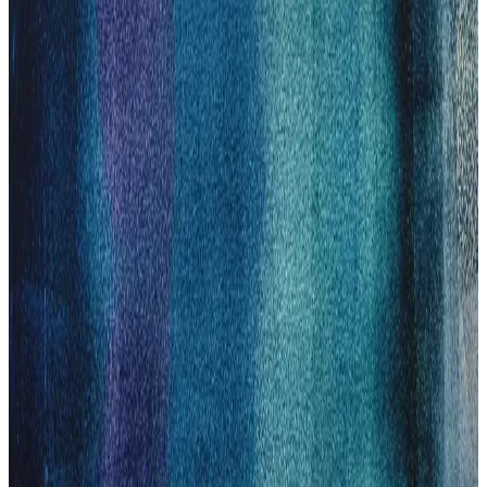
Bakımında Kullanım Avantajları
Philips sakal makinesi, yüksek performans, kullanım kolaylığı ve
dayanıklılık sunar. Suya dayanıklı ve kablosuz modelleriyle bakım
rutininizi pratik hale getirir, kaliteli ve güvenilir bir tercih yapmanızı
sağlar.
Sinbo Traş Makinesi Özellikleri ve Erkek
Bakımında Pratik Kullanım Rehberi
Sinbo traş makineleri, uygun fiyatlı, teknolojik özellikleriyle pratik
ve hijyenik kullanım sunar. Uzun pil ömrü ve temizlik kolaylığıyla
erkek bakımında tercih edilen güvenilir bir seçenektir.
Philips Saç Traş Makineleri: Modern Erkek
Bakımında Güç ve Konforun Birleşimi
Philips saç traş makineleri, güçlü motorları, gelişmiş bıçak
teknolojileri ve ergonomik tasarımlarıyla erkek bakımını
kolaylaştırıyor, hijyen ve pratiklik sağlıyor.
MediaMarkt'ta Philips Tıraş Makineleri: En İyi
Modeller ve Alım İpuçları