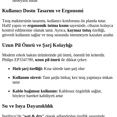
deneyimi sunar
Kullanıcı Dostu Tasarım ve Ergonomi
Tıraş makinesinin tasarımı, kullanıcı konforunu ön planda tutar.
Hafif yapısı ve
ergonomik tutma kısmı
sayesinde, cihazın kolayca
kontrol edilmesine olanak tanır. Ayrıca,
kaymaz tutuş
özelliği,
güvenli kullanım sağlar ve tıraş sırasında istenmeyen kazaları azaltır.
Uzun Pil Ömrü ve Şarj Kolaylığı
Modern erkek bakım ürünlerinde pil ömrü, önemli bir kriterdir.
Philips EP3347/90,
uzun pil ömrü
ile dikkat çeker:
Hızlı şarj özelliği:
Kısa sürede tam şarj olur
Kullanım süresi:
Tam şarjla birkaç kez tıraş yapmaya imkan
tanır
Kablo bağımsız kullanım:
Kablosuz özgürlük sağlar,
böylece hareket kabiliyeti artar
Su ve Isıya Dayanıklılık
İngilizce’de “
wet & dry
” olarak adlandırılan özellik sayesinde,