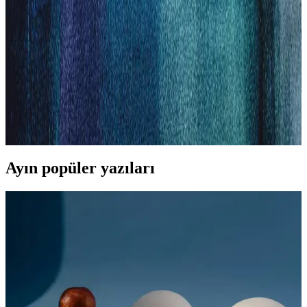
MediaMarkt'ta bulunan Philips tıraş makineleri, yenilikçi tasarımı ve
üstün performansıyla günlük ve özel bakımda ideal seçenekler sunar.
Farklı modeller ve uygun fiyat avantajlarıyla doğru tercihi yapın.
Philips EP3347/90 Çok Fonksiyonlu Tıraş Makinesi
Özellikleri ve Kullanım Avantajları
Philips EP3347/90, çok fonksiyonlu, uzun pil ömürlü ve suya
dayanıklı tasarımıyla pratik ve konforlu erkek bakım deneyimi sunar.
Ayın popüler yazıları