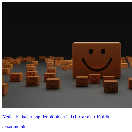
Neden bu kadar popüler oldukları hala bir sır olan 10 ürün
devamını oku