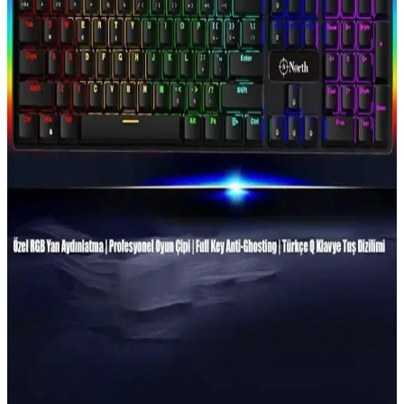
Philips SPK8403 ve Rampage KB-R86 Mekanik
Klavye Karşılaştırması
Philips SPK8403 ve Rampage KB-R86 klavyeleri, aydınlatma, tuş
yapısı ve performans açısından karşılaştırıldı. Kullanıcı yorumlarıyla
ürünlerin avantajları ve sorunları özetleniyor.
Razer BlackWidow V3 Green Switch Mekanik
Klavye Özellikleri ve Kullanım Avantajları
Razer BlackWidow V3 Green Switch, yüksek tepki hızı ve
dayanıklılığıyla öne çıkan mekanik klavye, ergonomik tasarımı ve
kişiselleştirilebilir RGB ışıklandırmasıyla oyun ve profesyonel
kullanımda tercih edilir.
Everest Parley Rainbow Mekanik Klavye Özellikleri
ve Kullanıcı Deneyimi
Everest Parley Rainbow mekanik klavye, RGB ışıklandırma ve
dayanıklı tuşlarıyla estetik ve fonksiyonellik sunar, oyun ve yazma
deneyimini artırır.