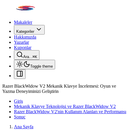
Makaleler
Kategoriler
Hakkımızda
Yazarlar
Kuponlar
Ara...
⌘
K
Toggle theme
Razer BlackWidow V2 Mekanik Klavye İncelemesi: Oyun ve
Yazma Deneyiminizi Geliştirin
Giriş
Mekanik Klavye Teknolojisi ve Razer BlackWidow V2
Razer BlackWidow V2'nin Kullanım Alanları ve Performansı
Sonuç
Ana Sayfa