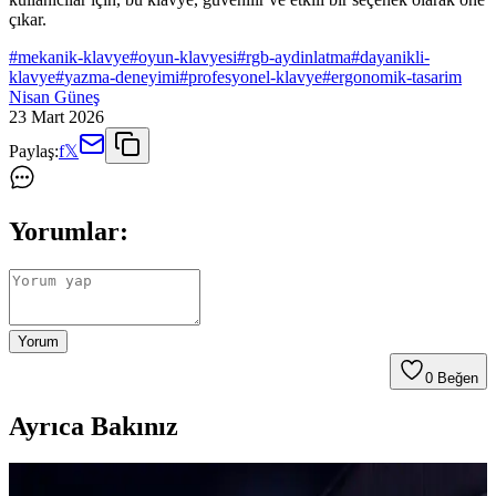
çıkar.
#
mekanik-klavye
#
oyun-klavyesi
#
rgb-aydinlatma
#
dayanikli-
klavye
#
yazma-deneyimi
#
profesyonel-klavye
#
ergonomik-tasarim
Nisan Güneş
23 Mart 2026
Paylaş:
f
𝕏
Yorumlar:
Yorum
0
Beğen
Ayrıca Bakınız
Klavye Tasarımında Gasket Yapısının Yükselişi ve