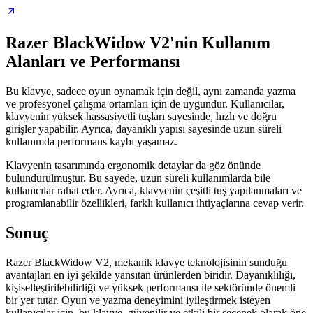
Razer BlackWidow V2'nin Kullanım
Alanları ve Performansı
Bu klavye, sadece oyun oynamak için değil, aynı zamanda yazma
ve profesyonel çalışma ortamları için de uygundur. Kullanıcılar,
klavyenin yüksek hassasiyetli tuşları sayesinde, hızlı ve doğru
girişler yapabilir. Ayrıca, dayanıklı yapısı sayesinde uzun süreli
kullanımda performans kaybı yaşamaz.
Klavyenin tasarımında ergonomik detaylar da göz önünde
bulundurulmuştur. Bu sayede, uzun süreli kullanımlarda bile
kullanıcılar rahat eder. Ayrıca, klavyenin çeşitli tuş yapılanmaları ve
programlanabilir özellikleri, farklı kullanıcı ihtiyaçlarına cevap verir.
Sonuç
Razer BlackWidow V2, mekanik klavye teknolojisinin sunduğu
avantajları en iyi şekilde yansıtan ürünlerden biridir. Dayanıklılığı,
kişiselleştirilebilirliği ve yüksek performansı ile sektöründe önemli
bir yer tutar. Oyun ve yazma deneyimini iyileştirmek isteyen
kullanıcılar için, bu klavye, güvenilir ve etkili bir seçenek olarak öne