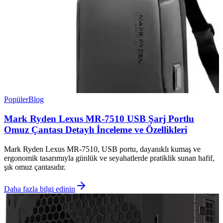
Popüler
Blog
Mark Ryden Lexus MR-7510 USB Şarj Portlu
Omuz Çantası Detaylı İnceleme ve Özellikleri
Mark Ryden Lexus MR-7510, USB portu, dayanıklı kumaş ve
ergonomik tasarımıyla günlük ve seyahatlerde pratiklik sunan hafif,
şık omuz çantasıdır.
Daha fazla bilgi edinin