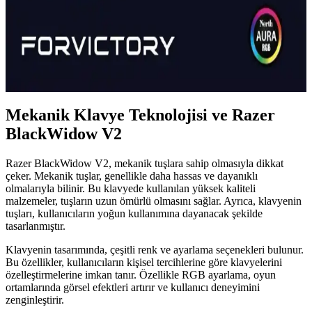
North Shield Blue Switch Mekanik Gaming Klavye
Tam Metal Panel ile Güç ve Dayanıklılık Sunar
North Shield mekanik gaming klavyesi, Blue switch teknolojisi ve
tam metal panel yapısıyla yüksek dayanıklılık ve performans sağlar,
yoğun kullanım ve uzun oyun seansları için ideal bir seçenektir.
Mekanik Klavye Teknolojisi ve Razer
BlackWidow V2
Razer BlackWidow V2, mekanik tuşlara sahip olmasıyla dikkat
çeker. Mekanik tuşlar, genellikle daha hassas ve dayanıklı
olmalarıyla bilinir. Bu klavyede kullanılan yüksek kaliteli
malzemeler, tuşların uzun ömürlü olmasını sağlar. Ayrıca, klavyenin
tuşları, kullanıcıların yoğun kullanımına dayanacak şekilde
tasarlanmıştır.
Klavyenin tasarımında, çeşitli renk ve ayarlama seçenekleri bulunur.
Bu özellikler, kullanıcıların kişisel tercihlerine göre klavyelerini
özelleştirmelerine imkan tanır. Özellikle RGB ayarlama, oyun
ortamlarında görsel efektleri artırır ve kullanıcı deneyimini
zenginleştirir.