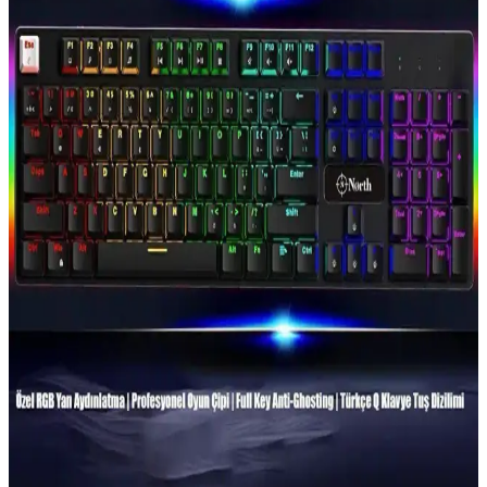
Kompakt ve Güçlü Tasarım Özellikleri
Redragon K617 Fizz, yüksek performanslı mekanik anahtarlar ve
RGB aydınlatma ile öne çıkan, kompakt ve dayanıklı tasarımıyla
hem oyun hem de ofis kullanımı için ideal bir klavyedir.
Philips SPK8403 ve Rampage KB-R86 Mekanik
Klavye Karşılaştırması
Philips SPK8403 ve Rampage KB-R86 klavyeleri, aydınlatma, tuş
yapısı ve performans açısından karşılaştırıldı. Kullanıcı yorumlarıyla
ürünlerin avantajları ve sorunları özetleniyor.
Razer BlackWidow V3 Green Switch Mekanik
Klavye Özellikleri ve Kullanım Avantajları
Razer BlackWidow V3 Green Switch, yüksek tepki hızı ve
dayanıklılığıyla öne çıkan mekanik klavye, ergonomik tasarımı ve
kişiselleştirilebilir RGB ışıklandırmasıyla oyun ve profesyonel
kullanımda tercih edilir.
Everest Parley Rainbow Mekanik Klavye Özellikleri
ve Kullanıcı Deneyimi