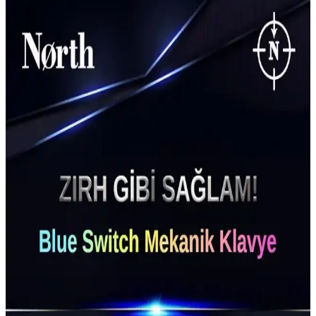
Uygulamaları Analizi
Gasket yapısı, klavye tasarımında titreşim ve ses yalıtımını artıran
yeniliklerle, daha konforlu ve dayanıklı mekanik klavyelerin
temelini atıyor. Bu yapı, kullanıcıların deneyimini iyileştiriyor ve
teknolojide yeni bir dönemi başlatıyor.
Everest Mekanik Klavye Özellikleri ve Kullanım
Alanları Hakkında Detaylı Bilgi
Everest mekanik klavye, dayanıklılığı ve hızlı tepki süresiyle öne
çıkan, oyun ve profesyonel kullanım için ideal bir bilgisayar
donanımıdır. Detaylar ve özellikler için inceleyin.
Razer BlackWidow V2 Mekanik Klavye İncelemesi:
Oyun ve Yazma Deneyiminizi Geliştirin
Razer BlackWidow V2, yüksek performanslı mekanik tuşları ve
özelleştirilebilir RGB ışıklandırmasıyla öne çıkan dayanıklı ve
ergonomik bir klavye. Oyun ve profesyonel kullanım için ideal
seçenek.
Redragon K617 Fizz Mekanik Klavye İncelemesi: