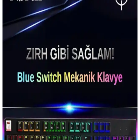
temelini atıyor. Bu yapı, kullanıcıların deneyimini iyileştiriyor ve
teknolojide yeni bir dönemi başlatıyor.
Everest Mekanik Klavye Özellikleri ve Kullanım
Alanları Hakkında Detaylı Bilgi
Everest mekanik klavye, dayanıklılığı ve hızlı tepki süresiyle öne
çıkan, oyun ve profesyonel kullanım için ideal bir bilgisayar
donanımıdır. Detaylar ve özellikler için inceleyin.
Razer BlackWidow V2 Mekanik Klavye İncelemesi:
Oyun ve Yazma Deneyiminizi Geliştirin
Razer BlackWidow V2, yüksek performanslı mekanik tuşları ve
özelleştirilebilir RGB ışıklandırmasıyla öne çıkan dayanıklı ve
ergonomik bir klavye. Oyun ve profesyonel kullanım için ideal
seçenek.
Redragon K617 Fizz Mekanik Klavye İncelemesi:
Kompakt ve Güçlü Tasarım Özellikleri
Redragon K617 Fizz, yüksek performanslı mekanik anahtarlar ve
RGB aydınlatma ile öne çıkan, kompakt ve dayanıklı tasarımıyla
hem oyun hem de ofis kullanımı için ideal bir klavyedir.