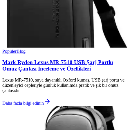
Popüler
Blog
Mark Ryden Lexus MR-7510 USB Şarj Portlu
Omuz Çantası İnceleme ve Özellikleri
Lexus MR-7510, suya dayanıklı Oxford kumaş, USB şarj portu ve
düzenleyici cepleriyle günlük kullanımda pratik ve şık bir omuz
çantasıdır.
Daha fazla bilgi edinin