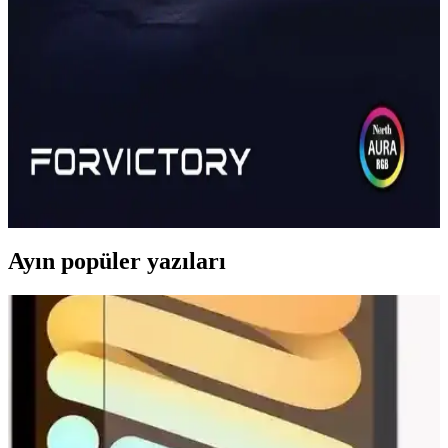
Everest Parley Rainbow mekanik klavye, RGB ışıklandırma ve
dayanıklı tuşlarıyla estetik ve fonksiyonellik sunar, oyun ve yazma
deneyimini artırır.
North Shield Blue Switch Mekanik Gaming Klavye
Tam Metal Panel ile Güç ve Dayanıklılık Sunar
North Shield mekanik gaming klavyesi, Blue switch teknolojisi ve
tam metal panel yapısıyla yüksek dayanıklılık ve performans sağlar,
yoğun kullanım ve uzun oyun seansları için ideal bir seçenektir.
Ayın popüler yazıları