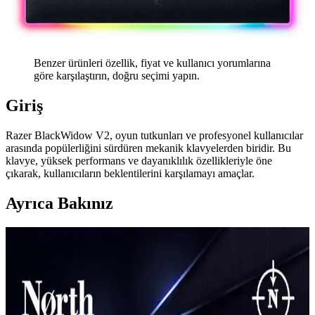
Benzer ürünleri özellik, fiyat ve kullanıcı yorumlarına
göre karşılaştırın, doğru seçimi yapın.
Giriş
Razer BlackWidow V2, oyun tutkunları ve profesyonel kullanıcılar
arasında popülerliğini sürdüren mekanik klavyelerden biridir. Bu
klavye, yüksek performans ve dayanıklılık özellikleriyle öne
çıkarak, kullanıcıların beklentilerini karşılamayı amaçlar.
Ayrıca Bakınız
Klavye Tasarımında Gasket Yapısının Yükselişi ve
Uygulamaları Analizi
Gasket yapısı, klavye tasarımında titreşim ve ses yalıtımını artıran
yeniliklerle, daha konforlu ve dayanıklı mekanik klavyelerin