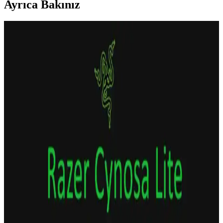
Ayrıca Bakınız
Gametech Freezer Pro HD120 Yüksek Performanslı
İşlemci Soğutucu Özellikleri ve Kullanım Avantajları
Gametech'in Freezer Pro HD120 modeli, 120 mm fan ve çoklu fan
yapısıyla yüksek performans sağlar. Uyumluluğu geniş, sessiz ve
dayanıklı tasarımıyla bilgisayar sisteminizin sıcaklıklarını etkin
şekilde düşürür.
Dark Sessiz 12cm 1200RPM FRGB Kasa Fanı:
Yüksek Performans ve Estetik Özellikler
Dark Sessiz 12cm 1200RPM FRGB kasa fanı, yüksek hava akışı ve
düşük gürültüyle bilgisayarların soğutmasını sağlar, estetik
tasarımıyla sistemlere görsel şıklık katıyor.
Juo GT RGB Gaming Notebook Soğutucu Yüksek
Performans ve Estetik Özellikler
Juo GT RGB Gaming Notebook Soğutucu, yüksek performanslı
fanlar, estetik RGB LED ışıklar ve ergonomik tasarımıyla