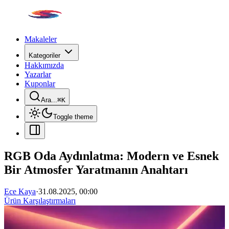
Makaleler
Kategoriler
Hakkımızda
Yazarlar
Kuponlar
Ara...
⌘
K
Toggle theme
RGB Oda Aydınlatma: Modern ve Esnek
Bir Atmosfer Yaratmanın Anahtarı
Ece Kaya
·
31.08.2025, 00:00
Ürün Karşılaştırmaları