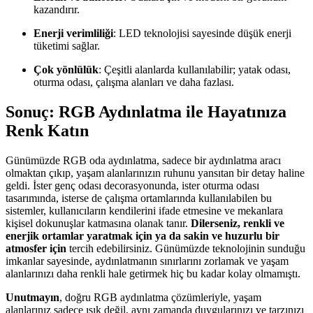
kazandırır.
Enerji verimliliği
: LED teknolojisi sayesinde düşük enerji
tüketimi sağlar.
Çok yönlülük
: Çeşitli alanlarda kullanılabilir; yatak odası,
oturma odası, çalışma alanları ve daha fazlası.
Sonuç: RGB Aydınlatma ile Hayatınıza
Renk Katın
Günümüzde RGB oda aydınlatma, sadece bir aydınlatma aracı
olmaktan çıkıp, yaşam alanlarınızın ruhunu yansıtan bir detay haline
geldi. İster genç odası decorasyonunda, ister oturma odası
tasarımında, isterse de çalışma ortamlarında kullanılabilen bu
sistemler, kullanıcıların kendilerini ifade etmesine ve mekanlara
kişisel dokunuşlar katmasına olanak tanır.
Dilerseniz, renkli ve
enerjik ortamlar yaratmak için ya da sakin ve huzurlu bir
atmosfer için
tercih edebilirsiniz. Günümüzde teknolojinin sunduğu
imkanlar sayesinde, aydınlatmanın sınırlarını zorlamak ve yaşam
alanlarınızı daha renkli hale getirmek hiç bu kadar kolay olmamıştı.
Unutmayın
, doğru RGB aydınlatma çözümleriyle, yaşam
alanlarınız sadece ışık değil, aynı zamanda duygularınızı ve tarzınızı