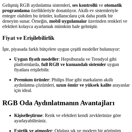
Gelişmiş RGB aydınlatma sistemleri,
ses kontrollü
ve
otomatik
programlama
özellikleriyle donatılıyor. Akıllı ev sistemleriyle
entegre olabilen bu ürünler, kullanıcılara çok daha pratik bir
deneyim sunar. Örneğin,
mobil uygulamalar
üzerinden renkleri ve
efektleri kolayca ayarlamak mümkün hale gelmiştir.
Fiyat ve Erişilebilirlik
İşte, piyasada farklı bütçelere uygun çeşitli modeller bulunuyor:
Uygun fiyatlı modeller
: Hepsiburada ve Trendyol gibi
platformlarda,
full RGB ve kumandalı sistemler
uygun
fiyatlara erişilebilir.
Premium ürünler
: Philips Hue gibi markaların akıllı
aydınlatma çözümleri,
uzun ömür ve yüksek kalite
arayanlar
için ideal.
RGB Oda Aydınlatmanın Avantajları
Kişiselleştirme
: Renk ve efektleri kendi zevklerinize göre
ayarlayabilirsiniz.
Estetik ve atmosfer
: Odalara şık ve modern bir görünüm