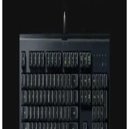
bilgisayarlarınızın aşırı ısınmasını engeller, sistem stabilitesini artırır.
Rampage Umbra Klavye: Oyun ve Profesyonel
Kullanım İçin Dayanıklı ve Ergonomik Seçenek
Rampage Umbra klavye, dayanıklı yapısı, ergonomik tasarımı ve
yüksek performans özellikleriyle öne çıkar. Oyun ve profesyonel
kullanım için ideal, kişiselleştirilebilir RGB aydınlatma ve mekanik
tuşlar sunar.
MSI Klavye Renk Ayarları ve Özelleştirme İpuçları
MSI klavyelerin renk ayarlarını yapmanın yolları, yazılım ve tuş
kombinasyonlarıyla detaylı özelleştirme imkanı, karşılaşılan sorunlar
ve çözüm önerileri hakkında kapsamlı bilgiler içerir.
RGB Ayarlanabilir XXL Mouse Pad ile Oyun ve
Çalışma Alanlarınızı Geliştirin
Geniş yüzeyli RGB ayarlanabilir XXL mouse pad'ler, estetik ve
konforu bir arada sunar. Dayanıklı malzemeleri ve ışık efektleriyle
modern bilgisayar aksesuarlarının vazgeçilmez parçası olur.