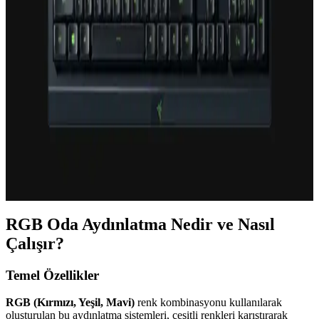
MSI Vigor GK30 Klavye Özellikleri ve Kullanım
Alanları Hakkında Detaylı Bilgi
MSI Vigor GK30, uygun fiyatlı, şık tasarımlı ve sessiz kullanımıyla
öne çıkan mekanik olmayan klavye. RGB ayarları ve modern
görünümüyle oyun ve günlük kullanım için ideal bir seçenek.
Razer Chroma Lite: Kişiselleştirilebilir RGB
Aydınlatma Çözümü ile Oyun ve Çalışma
Ortamlarınızı Özelleştirin
Razer Chroma Lite, RGB aydınlatma ve efekt seçenekleriyle
kullanıcıların ortamlarını kişiselleştirmesine olanak tanır, estetik ve
fonksiyonelliği bir arada sunar.
RGB Oda Aydınlatma Nedir ve Nasıl
Çalışır?
Temel Özellikler
RGB (Kırmızı, Yeşil, Mavi)
renk kombinasyonu kullanılarak
oluşturulan bu aydınlatma sistemleri, çeşitli renkleri karıştırarak