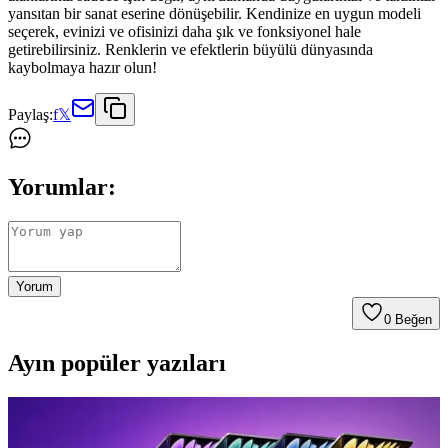
yansıtan bir sanat eserine dönüşebilir. Kendinize en uygun modeli
seçerek, evinizi ve ofisinizi daha şık ve fonksiyonel hale
getirebilirsiniz. Renklerin ve efektlerin büyülü dünyasında
kaybolmaya hazır olun!
Paylaş:
f
𝕏
Yorumlar:
Yorum
0
Beğen
Ayın popüler yazıları