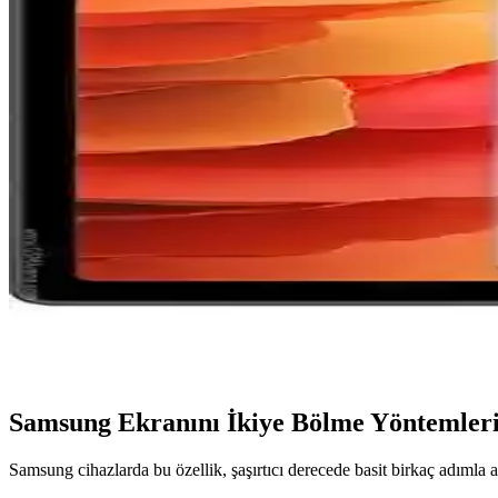
Samsung Galaxy Watch İçin MobaxAksesuar Metal Ko
MobaxAksesuar metal kordonlar, Samsung Galaxy Watch serisiyle uyumlu
Samsung Galaxy Tab S10+ 12GB RAM ve 256GB Depo
Samsung Galaxy Tab S10+ 12GB RAM ve 256GB depolama, üstün ekran k
Samsung Galaxy Z TriFold Üretimi Durduruldu: Yükse
Samsung, yenilikçi Galaxy Z TriFold modelinin yüksek üretim maliyetler
Samsung Galaxy Tab A7 10.4 İnç Temperli Cam Ekran
Samsung Galaxy Tab A7 10.4 inç için tasarlanmış temperli cam ekran k
hassasiyeti korur.
Samsung Ekranını İkiye Bölme Yöntemler
Samsung cihazlarda bu özellik, şaşırtıcı derecede basit birkaç adımla akt