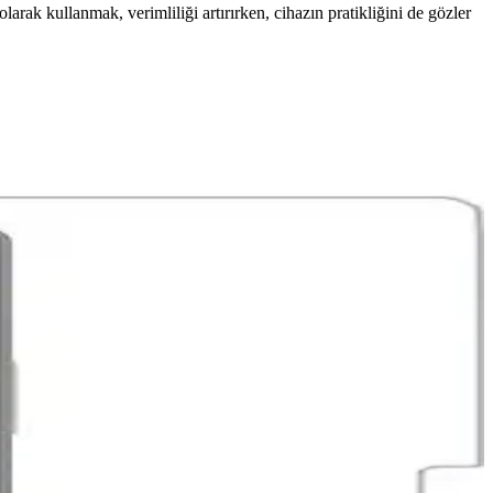
arak kullanmak, verimliliği artırırken, cihazın pratikliğini de gözler
 amaçlı ideal bir tablet deneyimi sağlar.
letim sistemlerine ilgiyi artırıyor.
n kalitesi ve görüş açısı kısıtlamaları kullanıcılar arasında tartışma
e fonksiyon kayıplarına yol açıyor. Yazılım güncellemeleri bu durumu