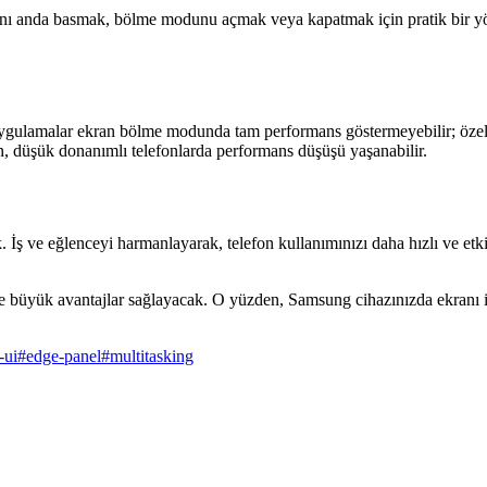
na aynı anda basmak, bölme modunu açmak veya kapatmak için pratik bir
 uygulamalar ekran bölme modunda tam performans göstermeyebilir; özell
en, düşük donanımlı telefonlarda performans düşüşü yaşanabilir.
 İş ve eğlenceyi harmanlayarak, telefon kullanımınızı daha hızlı ve etk
e büyük avantajlar sağlayacak. O yüzden, Samsung cihazınızda ekranı i
-ui
#
edge-panel
#
multitasking