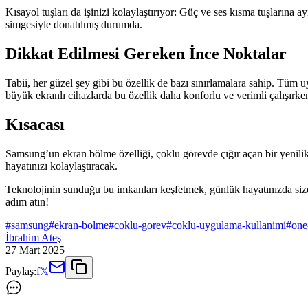
Kısayol tuşları da işinizi kolaylaştırıyor: Güç ve ses kısma tuşları
simgesiyle donatılmış durumda.
Dikkat Edilmesi Gereken İnce Noktalar
Tabii, her güzel şey gibi bu özellik de bazı sınırlamalara sahip. Tüm
büyük ekranlı cihazlarda bu özellik daha konforlu ve verimli çalışırk
Kısacası
Samsung’un ekran bölme özelliği, çoklu görevde çığır açan bir yenilik.
hayatınızı kolaylaştıracak.
Teknolojinin sunduğu bu imkanları keşfetmek, günlük hayatınızda siz
adım atın!
#
samsung
#
ekran-bolme
#
coklu-gorev
#
coklu-uygulama-kullanimi
#
one
İbrahim Ateş
27 Mart 2025
Paylaş:
f
𝕏