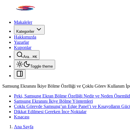
Makaleler
Kategoriler
Hakkımızda
Yazarlar
Kuponlar
Ara...
⌘
K
Toggle theme
Samsung Ekranını İkiye Bölme Özelliği ve Çoklu Görev Kullanım İpu
Peki, Samsung Ekran Bölme Özelliği Nedir ve Neden Önemlid
Samsung Ekranını İkiye Bölme Yöntemleri
Çoklu Görevde Samsung’un Edge Panel’i ve Kısayolların Güc
Dikkat Edilmesi Gereken İnce Noktalar
Kısacası
Ana Sayfa