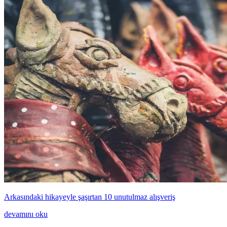
Arkasındaki hikayeyle şaşırtan 10 unutulmaz alışveriş
devamını oku