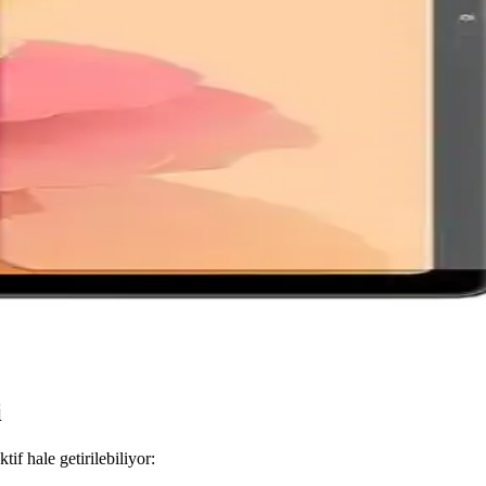
rdonlar: Şıklık ve Dayanıklılık Sunan Uyumlu Seçen
, dayanıklı ve şık tasarımıyla saatlerinize modern ve estetik bir görü
lama ile Güçlü ve Çok Yönlü Tablet Deneyimi
alitesi, güçlü işlemci ve uzun pil ömrüyle öne çıkan çok yönlü bir
k Maliyet ve Sınırlı Talep Etkisi
i ve sınırlı satış performansı nedeniyle üretimini durdurdu. Şirket, ka
 Koruyucu İncelemesi ve Kullanıcı Deneyimleri
oruyucu, yüksek dayanıklılık ve kolay uygulama sağlar. Ekran koruyucu
i
if hale getirilebiliyor: