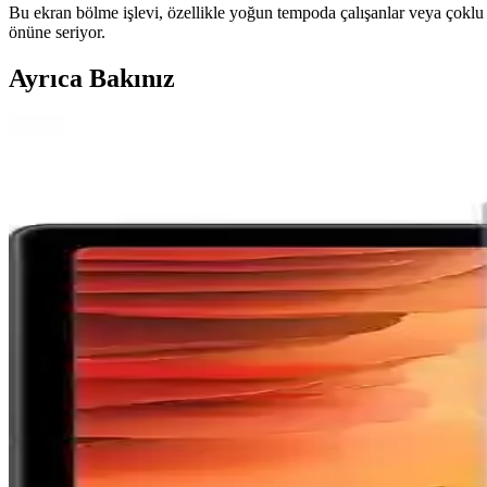
Bu ekran bölme işlevi, özellikle yoğun tempoda çalışanlar veya çoklu uy
önüne seriyor.
Ayrıca Bakınız
Samsung Galaxy Tab S11 Ultra 14.6 İnç AMOLED Ekra
Samsung Galaxy Tab S11 Ultra, 14.6 inç AMOLED ekran, güçlü işlemci 
Samsung Galaxy Android Güncellemeleri ve Kurtarma 
Samsung Galaxy cihazlarda Android güncellemeleriyle kurtarma araçları kı
Samsung Galaxy S26 Ultra'nın Gizlilik Ekranı Özelliğ
Samsung Galaxy S26 Ultra'nın gizlilik ekranı, yan açılardan bakıldığında
yaratıyor.
Samsung Galaxy S22 Serisinde Donanım Kaynaklı Boo
Samsung Galaxy S22 serisinde anakart lehim bağlantılarındaki zayıflı
tetikliyor olabilir.