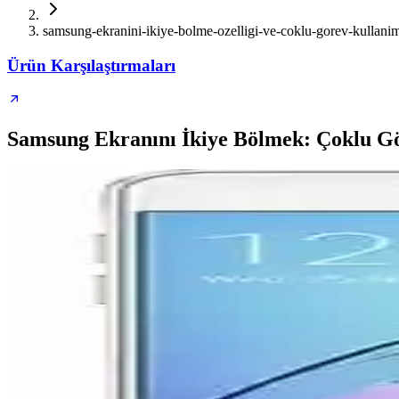
samsung-ekranini-ikiye-bolme-ozelligi-ve-coklu-gorev-kullanim
Ürün Karşılaştırmaları
Samsung Ekranını İkiye Bölmek: Çoklu Gö