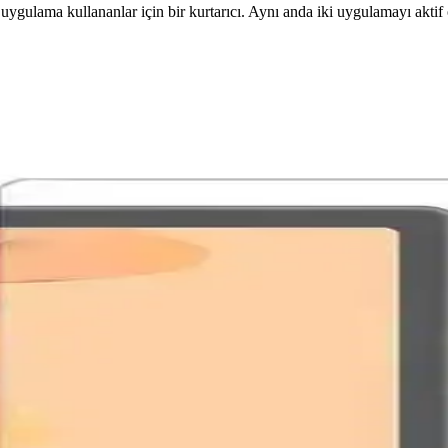
gulama kullananlar için bir kurtarıcı. Aynı anda iki uygulamayı aktif ol
nlı Güçlü ve Çok Yönlü Tablet Özellikleri
ve uzun pil ömrü ile çok yönlü kullanım sunar. Profesyonel ve eğlence
Araçlarının Kısıtlanmasının Etkileri
sıtlandı. Bu değişiklikler kullanıcı kontrolünü azaltırken, alternatif iş
i ve Kullanıcı Deneyimleri
 görüntü kalitesini düşürerek içeriklerin gizliliğini sağlıyor. Ancak ekra
tloop Sorunları ve Etkileri
klar nedeniyle ortaya çıkan bootloop sorunları, cihazın açılmamasına v