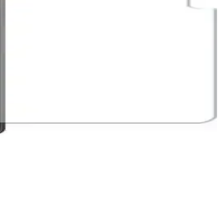
ekler
nüm kazandırır, kullanım kolaylığı sağlar.
 tablet deneyimi sunar.
ynaklarını daha uygun maliyetli katlanabilir modellere yönlendiriyor.
, çizilmelere karşı dirençli olup, doğal parlaklığı ve dokunmatik