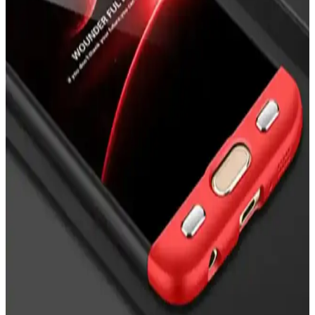
tasarımıyla kullanıcı memnuniyetini artırırken, koruma ve kullanım
kolaylığı sağlar.
En İyi iPhone Kılıfları: Dayanıklılık, Tasarım ve
Koruma Özellikleri Analizi
İşte iPhone'unuzu koruyan en iyi kılıflar, dayanıklılık, tasarım ve
koruma seviyeleriyle ilgili detaylar ve güncel trendler hakkında bilgi.
Nazar Boncuklu Telefon Kılıfları: Estetik ve Manevi
Koruma Sunan Trend Aksesuarlar
Nazar boncuklu telefon kılıfları, estetik ve manevi koruma sağlayan,
çeşitli tasarım ve modellerle telefonunuza şıklık katarken kötü
enerjilere karşı koruma sunar.
Apple iPhone 16 Pro Max için MagSafe Silikon Kılıf
İncelemesi ve Kullanım Avantajları
Apple iPhone 16 Pro Max için tasarlanan MagSafe silikon kılıf, şık
tasarımı ve yüksek koruma özellikleriyle günlük kullanımda ideal bir
seçenek sunuyor.