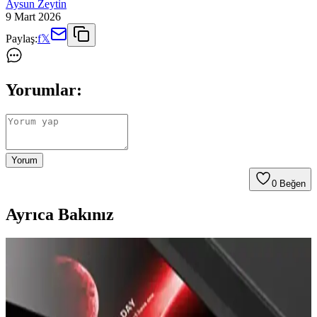
Aysun Zeytin
9 Mart 2026
Paylaş:
f
𝕏
Yorumlar:
Yorum
0
Beğen
Ayrıca Bakınız
Prolysus Samsung Galaxy M31 Kapaklı Standlı
Cüzdan Kılıfı İncelemesi ve Kullanıcı Yorumları
Prolysus'un Samsung Galaxy M31 uyumlu kapaklı standlı cüzdan
kılıfı, yüksek kaliteli malzeme ve fonksiyonellik sunar. Estetik