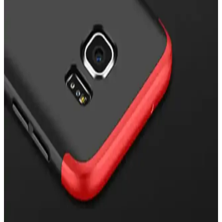
dikkat edilmesi gerekebilir.
Zebana Samsung Galaxy A23 Uyumlu Kılıf: Estetik
ve Dayanıklı Koruma Çözümü
Zebana Samsung Galaxy A23 uyumlu kılıf, estetik ve fonksiyonellik
sunar. Dayanıklı malzeme, pratik kartlık bölmesi ve şık tasarımıyla
uzun ömürlü koruma sağlar, telefonunuza değer katar.
Samsung Galaxy A35 5G için Şık ve Koruyucu
Silikon Kılıf Detaylı İnceleme
Samsung Galaxy A35 5G uyumlu silikon kılıf, estetik, dayanıklı ve
pratik özellikleriyle telefonunuzu çizilmelere ve darbelere karşı
korur, kartlık alanı ve kolay erişim sağlar.
Samsung S7 Edge İçin Uygun Kılıf Seçimi ve
Koruma İpuçları
Samsung S7 Edge için tasarlanmış kılıflar, şıklık ve koruma sağlar.
Dayanıklı malzeme ve uygun tasarım sayesinde telefonunuzu
çizilmelere ve darbelere karşı koruyun.