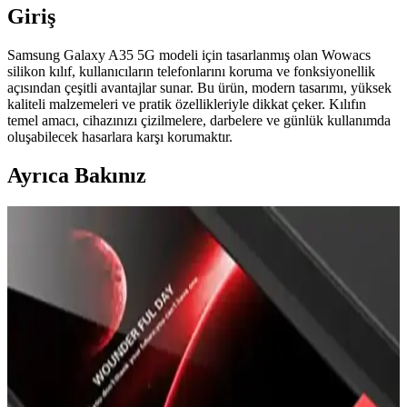
Giriş
Samsung Galaxy A35 5G modeli için tasarlanmış olan Wowacs
silikon kılıf, kullanıcıların telefonlarını koruma ve fonksiyonellik
açısından çeşitli avantajlar sunar. Bu ürün, modern tasarımı, yüksek
kaliteli malzemeleri ve pratik özellikleriyle dikkat çeker. Kılıfın
temel amacı, cihazınızı çizilmelere, darbelere ve günlük kullanımda
oluşabilecek hasarlara karşı korumaktır.
Ayrıca Bakınız
Prolysus Samsung Galaxy M31 Kapaklı Standlı
Cüzdan Kılıfı İncelemesi ve Kullanıcı Yorumları
Prolysus'un Samsung Galaxy M31 uyumlu kapaklı standlı cüzdan
kılıfı, yüksek kaliteli malzeme ve fonksiyonellik sunar. Estetik
tasarımıyla kullanıcı memnuniyetini artırırken, koruma ve kullanım
kolaylığı sağlar.
En İyi iPhone Kılıfları: Dayanıklılık, Tasarım ve
Koruma Özellikleri Analizi