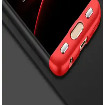
İşte iPhone'unuzu koruyan en iyi kılıflar, dayanıklılık, tasarım ve
koruma seviyeleriyle ilgili detaylar ve güncel trendler hakkında bilgi.
Nazar Boncuklu Telefon Kılıfları: Estetik ve Manevi
Koruma Sunan Trend Aksesuarlar
Nazar boncuklu telefon kılıfları, estetik ve manevi koruma sağlayan,
çeşitli tasarım ve modellerle telefonunuza şıklık katarken kötü
enerjilere karşı koruma sunar.
Apple iPhone 16 Pro Max için MagSafe Silikon Kılıf
İncelemesi ve Kullanım Avantajları
Apple iPhone 16 Pro Max için tasarlanan MagSafe silikon kılıf, şık
tasarımı ve yüksek koruma özellikleriyle günlük kullanımda ideal bir
seçenek sunuyor.
Nokia X Siyah Flip Cover İncelemesi: Tasarım,
Koruma ve Kullanıcı Yorumları
Nokia X Siyah Flip Cover, şık tasarımı ve pratik kullanımıyla
telefonunuzu çizik ve darbelere karşı koruyan uygun fiyatlı bir
aksesuar. Uzun vadeli dayanıklılık ve malzeme kalitesi konularında