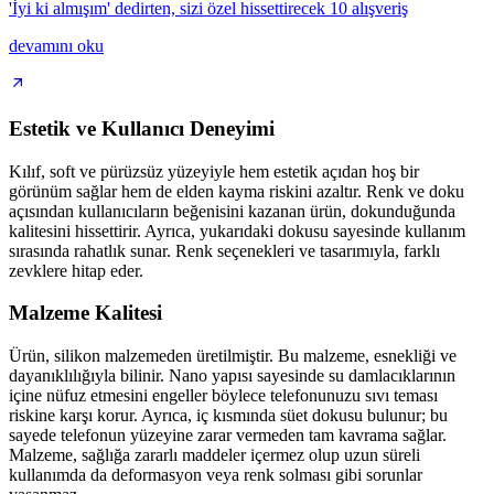
'İyi ki almışım' dedirten, sizi özel hissettirecek 10 alışveriş
devamını oku
Estetik ve Kullanıcı Deneyimi
Kılıf, soft ve pürüzsüz yüzeyiyle hem estetik açıdan hoş bir
görünüm sağlar hem de elden kayma riskini azaltır. Renk ve doku
açısından kullanıcıların beğenisini kazanan ürün, dokunduğunda
kalitesini hissettirir. Ayrıca, yukarıdaki dokusu sayesinde kullanım
sırasında rahatlık sunar. Renk seçenekleri ve tasarımıyla, farklı
zevklere hitap eder.
Malzeme Kalitesi
Ürün, silikon malzemeden üretilmiştir. Bu malzeme, esnekliği ve
dayanıklılığıyla bilinir. Nano yapısı sayesinde su damlacıklarının
içine nüfuz etmesini engeller böylece telefonunuzu sıvı teması
riskine karşı korur. Ayrıca, iç kısmında süet dokusu bulunur; bu
sayede telefonun yüzeyine zarar vermeden tam kavrama sağlar.
Malzeme, sağlığa zararlı maddeler içermez olup uzun süreli
kullanımda da deformasyon veya renk solması gibi sorunlar