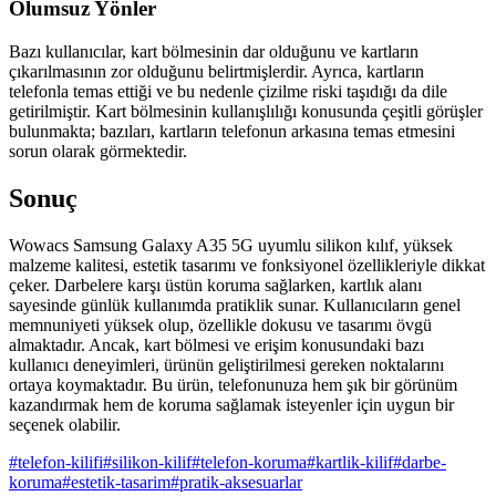
Olumsuz Yönler
Bazı kullanıcılar, kart bölmesinin dar olduğunu ve kartların
çıkarılmasının zor olduğunu belirtmişlerdir. Ayrıca, kartların
telefonla temas ettiği ve bu nedenle çizilme riski taşıdığı da dile
getirilmiştir. Kart bölmesinin kullanışlılığı konusunda çeşitli görüşler
bulunmakta; bazıları, kartların telefonun arkasına temas etmesini
sorun olarak görmektedir.
Sonuç
Wowacs Samsung Galaxy A35 5G uyumlu silikon kılıf, yüksek
malzeme kalitesi, estetik tasarımı ve fonksiyonel özellikleriyle dikkat
çeker. Darbelere karşı üstün koruma sağlarken, kartlık alanı
sayesinde günlük kullanımda pratiklik sunar. Kullanıcıların genel
memnuniyeti yüksek olup, özellikle dokusu ve tasarımı övgü
almaktadır. Ancak, kart bölmesi ve erişim konusundaki bazı
kullanıcı deneyimleri, ürünün geliştirilmesi gereken noktalarını
ortaya koymaktadır. Bu ürün, telefonunuza hem şık bir görünüm
kazandırmak hem de koruma sağlamak isteyenler için uygun bir
seçenek olabilir.
#
telefon-kilifi
#
silikon-kilif
#
telefon-koruma
#
kartlik-kilif
#
darbe-
koruma
#
estetik-tasarim
#
pratik-aksesuarlar