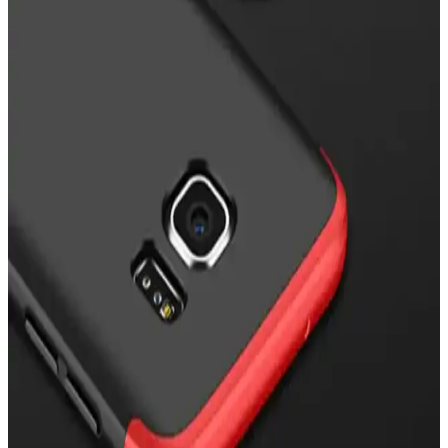
Nokia X Siyah Flip Cover İncelemesi: Tasarım,
Koruma ve Kullanıcı Yorumları
Nokia X Siyah Flip Cover, şık tasarımı ve pratik kullanımıyla
telefonunuzu çizik ve darbelere karşı koruyan uygun fiyatlı bir
aksesuar. Uzun vadeli dayanıklılık ve malzeme kalitesi konularında
dikkat edilmesi gerekebilir.
Zebana Samsung Galaxy A23 Uyumlu Kılıf: Estetik
ve Dayanıklı Koruma Çözümü
Zebana Samsung Galaxy A23 uyumlu kılıf, estetik ve fonksiyonellik
sunar. Dayanıklı malzeme, pratik kartlık bölmesi ve şık tasarımıyla
uzun ömürlü koruma sağlar, telefonunuza değer katar.
Samsung Galaxy A35 5G için Şık ve Koruyucu
Silikon Kılıf Detaylı İnceleme
Samsung Galaxy A35 5G uyumlu silikon kılıf, estetik, dayanıklı ve
pratik özellikleriyle telefonunuzu çizilmelere ve darbelere karşı
korur, kartlık alanı ve kolay erişim sağlar.
Samsung S7 Edge İçin Uygun Kılıf Seçimi ve