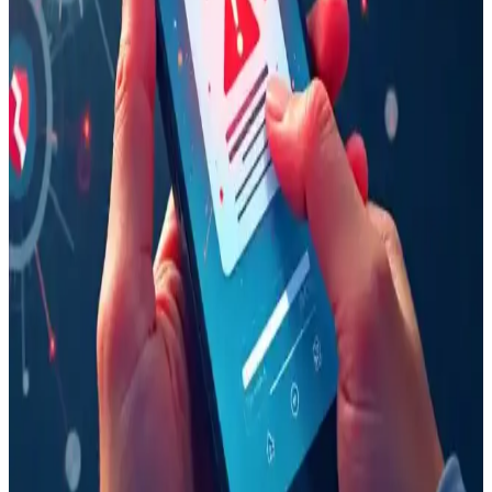
Tartışmalarının Analizi
Google Pixel 10a, teknik iyileştirmeleri ve uzun yazılım desteğiyle
eski cihaz sahiplerine avantaj sağlarken, e-atık tartışmaları cihazın
çevresel etkileri üzerine önemli sorular doğuruyor.
128GB Depolama Kapasiteli Telefonların Kullanıcı
İhtiyaçlarına Uygunluğu ve Eleştiriler
128GB depolama alanına sahip telefonların yetersiz bulunmasının
nedenleri; kullanıcı alışkanlıkları, sistem verileri büyüklüğü, medya
depolama ve maliyet dengesi gibi faktörler ışığında ele alınıyor.
Samsung Galaxy Z TriFold Üretimi Durduruldu:
Yüksek Maliyet ve Sınırlı Talep Etkisi
Samsung, yenilikçi Galaxy Z TriFold modelinin yüksek üretim
maliyetleri ve sınırlı satış performansı nedeniyle üretimini durdurdu.
Şirket, kaynaklarını daha uygun maliyetli katlanabilir modellere
yönlendiriyor.
iPhone'da Kazara Aramaları Önlemek İçin Unified
Görünüm ve Tap Recents Ayarının Kullanımı