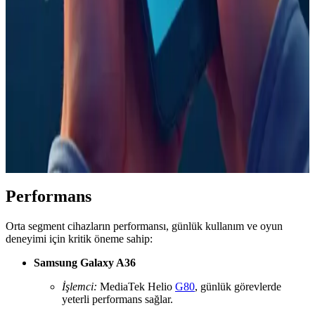
iPhone'da kazara aramaları önlemek için Unified görünüm
etkinleştirilmeli ve Tap Recents to Call ayarı kapatılmalıdır. Bu
yöntem, Recents listesindeki yanlış aramaları engeller ancak
Favorilerde etkili değildir.
Telefonlarda Reklam Virüsü Tehlikesi ve Korunma
Yöntemleri Hakkında Bilgilendirici Rehber
Reklam virüsü, telefon performansını düşürüp gizliliği tehlikeye atan
ciddi bir tehdit. Güvenilir uygulama kullanımı ve antivirüs ile
korunma yöntemleri hakkında detaylar içerir.
Performans
Orta segment cihazların performansı, günlük kullanım ve oyun
deneyimi için kritik öneme sahip:
Samsung Galaxy A36
İşlemci:
MediaTek Helio
G80
, günlük görevlerde
yeterli performans sağlar.