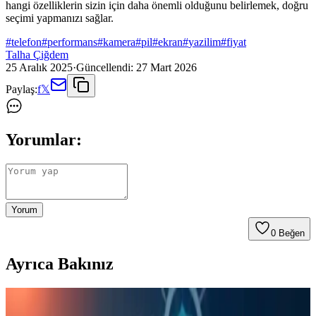
hangi özelliklerin sizin için daha önemli olduğunu belirlemek, doğru
seçimi yapmanızı sağlar.
#
telefon
#
performans
#
kamera
#
pil
#
ekran
#
yazilim
#
fiyat
Talha Çiğdem
25 Aralık 2025
·
Güncellendi:
27 Mart 2026
Paylaş:
f
𝕏
Yorumlar:
Yorum
0
Beğen
Ayrıca Bakınız
Ally 9.0 Akıllı Tahta, Tablet ve Telefon Stylus