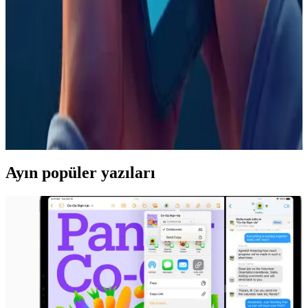
iPhone'da kazara aramaları önlemek için Unified görünüm
etkinleştirilmeli ve Tap Recents to Call ayarı kapatılmalıdır. Bu
yöntem, Recents listesindeki yanlış aramaları engeller ancak
Favorilerde etkili değildir.
Telefonlarda Reklam Virüsü Tehlikesi ve Korunma
Yöntemleri Hakkında Bilgilendirici Rehber
Reklam virüsü, telefon performansını düşürüp gizliliği tehlikeye atan
ciddi bir tehdit. Güvenilir uygulama kullanımı ve antivirüs ile
korunma yöntemleri hakkında detaylar içerir.
Ayın popüler yazıları