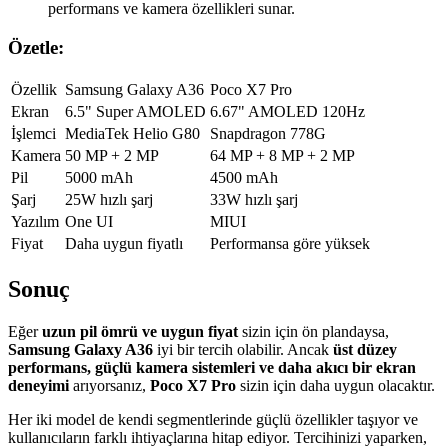
performans ve kamera özellikleri sunar.
Özetle:
Özellik
Samsung Galaxy A36
Poco X7 Pro
Ekran
6.5" Super AMOLED
6.67" AMOLED 120Hz
İşlemci
MediaTek Helio G80
Snapdragon 778G
Kamera
50 MP + 2 MP
64 MP + 8 MP + 2 MP
Pil
5000 mAh
4500 mAh
Şarj
25W hızlı şarj
33W hızlı şarj
Yazılım
One UI
MIUI
Fiyat
Daha uygun fiyatlı
Performansa göre yüksek
Sonuç
Eğer
uzun pil ömrü ve uygun fiyat
sizin için ön plandaysa,
Samsung Galaxy A36
iyi bir tercih olabilir. Ancak
üst düzey
performans, güçlü kamera sistemleri ve daha akıcı bir ekran
deneyimi
arıyorsanız,
Poco X7 Pro
sizin için daha uygun olacaktır.
Her iki model de kendi segmentlerinde güçlü özellikler taşıyor ve
kullanıcıların farklı ihtiyaçlarına hitap ediyor. Tercihinizi yaparken,