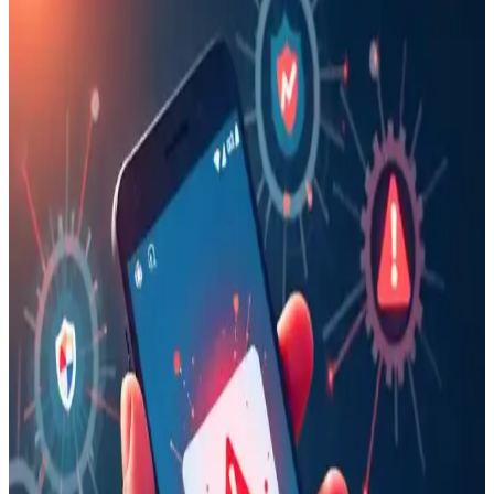
Ally 9.0 Akıllı Tahta, Tablet ve Telefon Stylus
Kalem: Yüksek Hassasiyetli ve Ergonomik Tasarım
Ally 9.0 stylus kalem, yüksek hassasiyet, uyumluluk ve ergonomik
tasarımıyla akıllı tahta, tablet ve telefonlarda pratik kullanım sağlar,
yoğun çalışma ve eğitim ortamlarına uygun bir seçenektir.
16 Gün Kar Altında Kalan iPhone'un Dayanıklılığı
ve Soğukta Elektronik Performansı
Saskatchewan'da 16 gün kar altında kalan iPhone, karın izolasyon
etkisi sayesinde çalışmaya devam etti. Soğuk hava batarya
performansını yavaşlatırken, kar cihazı korudu ve uzun süre konum
güncellemesi sağladı.
Apple'ın Reddettiği iPhone Fold Flip Tasarımı ve
Katlanabilir Telefonların Geleceği Üzerine İnceleme
Apple'ın iPhone Fold flip tasarımını gereksiz bulup iptal etmesi,
katlanabilir telefonların kullanıcı deneyimi ve teknik zorlukları
üzerine önemli tartışmaları gündeme getiriyor.
Google Pixel 10a Teknik İncelemesi ve E-Atık