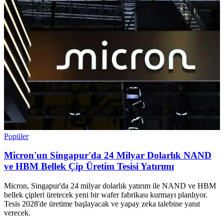
Popüler
Micron'un Singapur'da 24 Milyar Dolarlık NAND
ve HBM Bellek Çip Üretim Tesisi Yatırımı
Micron, Singapur'da 24 milyar dolarlık yatırım ile NAND ve HBM
bellek çipleri üretecek yeni bir wafer fabrikası kurmayı planlıyor.
Tesis 2028'de üretime başlayacak ve yapay zeka talebine yanıt
verecek.