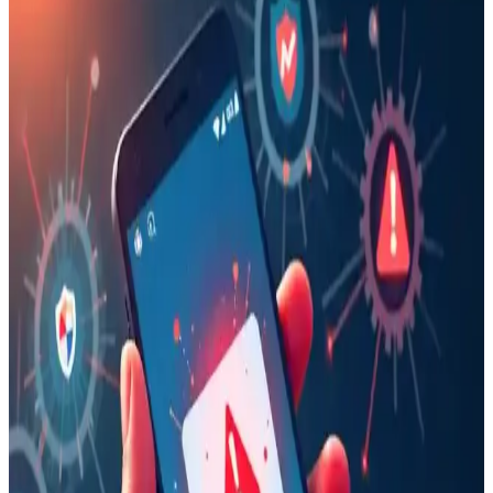
Kalem: Yüksek Hassasiyetli ve Ergonomik Tasarım
Ally 9.0 stylus kalem, yüksek hassasiyet, uyumluluk ve ergonomik
tasarımıyla akıllı tahta, tablet ve telefonlarda pratik kullanım sağlar,
yoğun çalışma ve eğitim ortamlarına uygun bir seçenektir.
16 Gün Kar Altında Kalan iPhone'un Dayanıklılığı
ve Soğukta Elektronik Performansı
Saskatchewan'da 16 gün kar altında kalan iPhone, karın izolasyon
etkisi sayesinde çalışmaya devam etti. Soğuk hava batarya
performansını yavaşlatırken, kar cihazı korudu ve uzun süre konum
güncellemesi sağladı.
Apple'ın Reddettiği iPhone Fold Flip Tasarımı ve
Katlanabilir Telefonların Geleceği Üzerine İnceleme
Apple'ın iPhone Fold flip tasarımını gereksiz bulup iptal etmesi,
katlanabilir telefonların kullanıcı deneyimi ve teknik zorlukları
üzerine önemli tartışmaları gündeme getiriyor.
Google Pixel 10a Teknik İncelemesi ve E-Atık
Tartışmalarının Analizi