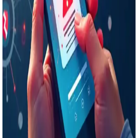
Google Pixel 10a, teknik iyileştirmeleri ve uzun yazılım desteğiyle
eski cihaz sahiplerine avantaj sağlarken, e-atık tartışmaları cihazın
çevresel etkileri üzerine önemli sorular doğuruyor.
128GB Depolama Kapasiteli Telefonların Kullanıcı
İhtiyaçlarına Uygunluğu ve Eleştiriler
128GB depolama alanına sahip telefonların yetersiz bulunmasının
nedenleri; kullanıcı alışkanlıkları, sistem verileri büyüklüğü, medya
depolama ve maliyet dengesi gibi faktörler ışığında ele alınıyor.
Samsung Galaxy Z TriFold Üretimi Durduruldu:
Yüksek Maliyet ve Sınırlı Talep Etkisi
Samsung, yenilikçi Galaxy Z TriFold modelinin yüksek üretim
maliyetleri ve sınırlı satış performansı nedeniyle üretimini durdurdu.
Şirket, kaynaklarını daha uygun maliyetli katlanabilir modellere
yönlendiriyor.
iPhone'da Kazara Aramaları Önlemek İçin Unified
Görünüm ve Tap Recents Ayarının Kullanımı