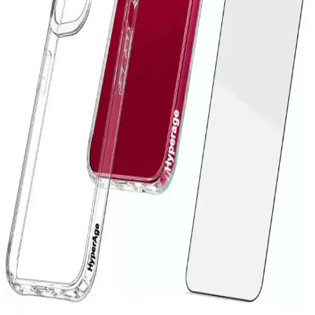
iPhone 14 Pro Max kılıflarında oluşan lekeleri önlemek ve
temizlemek için doğru yöntemler ve bakım ipuçlarıyla cihazınızın
estetiğini koruyun.
Xiaomi Redmi 10 için Çok Katmanlı Tam Koruma
Kılıfı İncelemesi ve Kullanıcı Yorumları
Xiaomi Redmi 10 için tasarlanmış çok katmanlı silikon kılıf, tam
koruma, şık tasarım ve kullanım kolaylığı sunar. Dayanıklı yapısı ve
estetik detaylarıyla cihazınızı güvenle koruyun.
Microsonic S23 Şeffaf Kılıf: Koruyucu ve Estetik
Tasarım Özellikleri
Microsonic S23 şeffaf kılıf, dayanıklı malzemesi ve şık tasarımıyla
Samsung Galaxy S23'ü tam koruma altına alır, kullanımı kolay ve
estetik bir seçenektir.
Xiaomi Redmi 9C İçin Şık ve Koruyucu Silikon Kılıf
Tasarımı ve Özellikleri
Xiaomi Redmi 9C modeliyle uyumlu, şık ve dayanıklı silikon kılıf,
suya dayanıklı, kolay temizlenebilir ve pratik kullanımlı