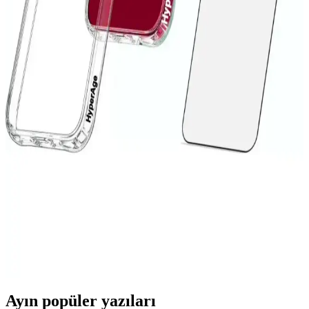
Microsonic S23 Şeffaf Kılıf: Koruyucu ve Estetik
Tasarım Özellikleri
Microsonic S23 şeffaf kılıf, dayanıklı malzemesi ve şık tasarımıyla
Samsung Galaxy S23'ü tam koruma altına alır, kullanımı kolay ve
estetik bir seçenektir.
Xiaomi Redmi 9C İçin Şık ve Koruyucu Silikon Kılıf
Tasarımı ve Özellikleri
Xiaomi Redmi 9C modeliyle uyumlu, şık ve dayanıklı silikon kılıf,
suya dayanıklı, kolay temizlenebilir ve pratik kullanımlı
özellikleriyle telefonunuzu korur.
iPhone 13 Koruma Setleri: Güvenlik ve
Fonksiyonellik Arasında Denge Sağlayan Seçenekler
iPhone 13 ve mini modelleri için dayanıklı ve fonksiyonel koruma
setleri, malzeme çeşitleri ve kullanım ipuçlarıyla cihaz ömrünü uzatır
ve performansı korur.
Ayın popüler yazıları