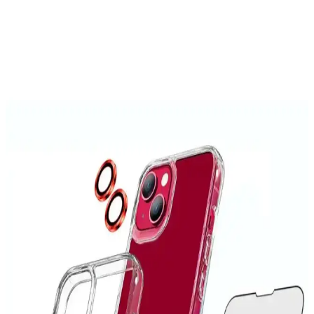
Sunan Kılıf Özellikleri
Galaxy M31S için tasarlanmış dayanıklı ve şık kılıf, yüksek koruma
ve fonksiyonellik sağlar, kullanıcıların günlük ihtiyaçlarına uygun
pratik çözümler sunar.
MaraLansman Galaxy A73 Kapaklı Kılıfı: Şık ve
Dayanıklı Koruma Seçeneği
MaraLansman Kapaklı Kılıf, Galaxy A73'ü çizik ve darbelere karşı
koruyan, şık tasarımı ve yüksek kaliteli malzemeleriyle öne çıkan bir
telefon aksesuarıdır.
iPhone 6 Kılıfları: Koruma ve Estetiği Bir Arada
Sunan Seçenekler
İPhone 6 kılıfları, dayanıklı malzemeler ve estetik tasarımlarla
cihazınızı korurken tarzınızı yansıtır. Çeşitli modeller ve
fonksiyonlar arasından en uygun seçimi yapın.
iPhone 14 Pro Max Kılıflarında Leke Sorunu ve
Etkili Çözüm Yolları