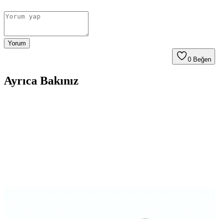
Yorum
0
Beğen
Ayrıca Bakınız
Galaxy M31S için Güçlü Koruma ve Şık Tasarım
Sunan Kılıf Özellikleri
Galaxy M31S için tasarlanmış dayanıklı ve şık kılıf, yüksek koruma
ve fonksiyonellik sağlar, kullanıcıların günlük ihtiyaçlarına uygun
pratik çözümler sunar.
MaraLansman Galaxy A73 Kapaklı Kılıfı: Şık ve
Dayanıklı Koruma Seçeneği
MaraLansman Kapaklı Kılıf, Galaxy A73'ü çizik ve darbelere karşı
koruyan, şık tasarımı ve yüksek kaliteli malzemeleriyle öne çıkan bir