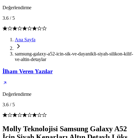
Değerlendirme
3.6
/
5
Ana Sayfa
samsung-galaxy-a52-icin-sik-ve-dayanikli-siyah-silikon-kilif-
ve-altin-detaylar
İlham Veren Yazılar
Değerlendirme
3.6
/
5
Molly Teknolojisi Samsung Galaxy A52
İçin Siyah Kenarları Altın Detaylı Lüks