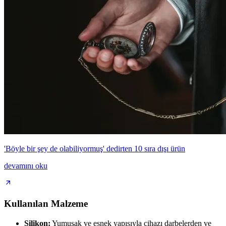
'Böyle bir şey de olabiliyormuş' dedirten 10 sıra dışı ürün
devamını oku
Kullanılan Malzeme
Silikon:
Yumuşak ve esnek yapısıyla cihazı darbelerden ve