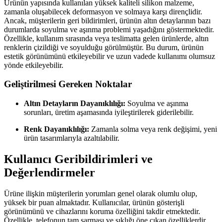
Ürünün yapısında kullanılan yüksek kaliteli silikon malzeme,
zamanla oluşabilecek deformasyon ve solmaya karşı dirençlidir.
Ancak, müşterilerin geri bildirimleri, ürünün altın detaylarının bazı
durumlarda soyulma ve aşınma problemi yaşadığını göstermektedir.
Özellikle, kullanım sırasında veya teslimatta gelen ürünlerde, altın
renklerin çizildiği ve soyulduğu görülmüştür. Bu durum, ürünün
estetik görünümünü etkileyebilir ve uzun vadede kullanımı olumsuz
yönde etkileyebilir.
Geliştirilmesi Gereken Noktalar
Altın Detayların Dayanıklılığı:
Soyulma ve aşınma
sorunları, üretim aşamasında iyileştirilerek giderilebilir.
Renk Dayanıklılığı:
Zamanla solma veya renk değişimi, yeni
ürün tasarımlarıyla azaltılabilir.
Kullanıcı Geribildirimleri ve
Değerlendirmeler
Ürüne ilişkin müşterilerin yorumları genel olarak olumlu olup,
yüksek bir puan almaktadır. Kullanıcılar, ürünün gösterişli
görünümünü ve cihazlarını koruma özelliğini takdir etmektedir.
Özellikle, telefonun tam sarması ve şıklığı öne çıkan özelliklerdir.