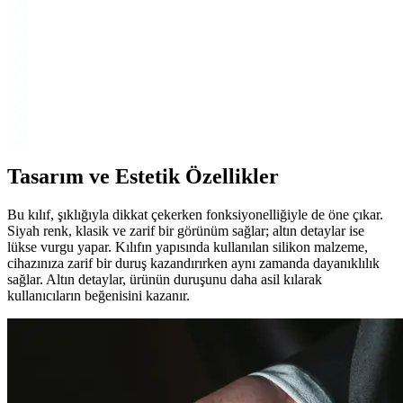
özellikleriyle telefonunuzu korur.
iPhone 13 Koruma Setleri: Güvenlik ve
Fonksiyonellik Arasında Denge Sağlayan Seçenekler
iPhone 13 ve mini modelleri için dayanıklı ve fonksiyonel koruma
setleri, malzeme çeşitleri ve kullanım ipuçlarıyla cihaz ömrünü uzatır
ve performansı korur.
Tasarım ve Estetik Özellikler
Bu kılıf, şıklığıyla dikkat çekerken fonksiyonelliğiyle de öne çıkar.
Siyah renk, klasik ve zarif bir görünüm sağlar; altın detaylar ise
lükse vurgu yapar. Kılıfın yapısında kullanılan silikon malzeme,
cihazınıza zarif bir duruş kazandırırken aynı zamanda dayanıklılık
sağlar. Altın detaylar, ürünün duruşunu daha asil kılarak
kullanıcıların beğenisini kazanır.