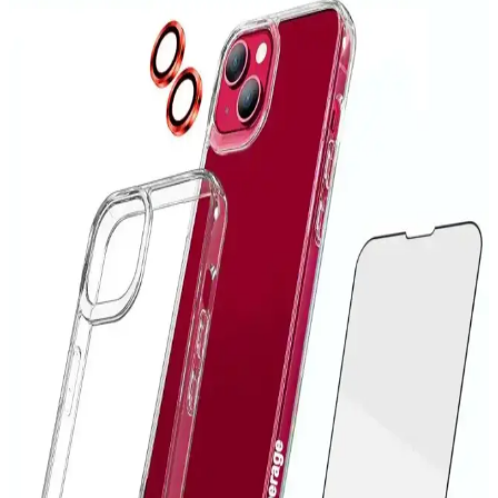
telefon aksesuarıdır.
iPhone 6 Kılıfları: Koruma ve Estetiği Bir Arada
Sunan Seçenekler
İPhone 6 kılıfları, dayanıklı malzemeler ve estetik tasarımlarla
cihazınızı korurken tarzınızı yansıtır. Çeşitli modeller ve
fonksiyonlar arasından en uygun seçimi yapın.
iPhone 14 Pro Max Kılıflarında Leke Sorunu ve
Etkili Çözüm Yolları
iPhone 14 Pro Max kılıflarında oluşan lekeleri önlemek ve
temizlemek için doğru yöntemler ve bakım ipuçlarıyla cihazınızın
estetiğini koruyun.
Xiaomi Redmi 10 için Çok Katmanlı Tam Koruma
Kılıfı İncelemesi ve Kullanıcı Yorumları
Xiaomi Redmi 10 için tasarlanmış çok katmanlı silikon kılıf, tam
koruma, şık tasarım ve kullanım kolaylığı sunar. Dayanıklı yapısı ve
estetik detaylarıyla cihazınızı güvenle koruyun.