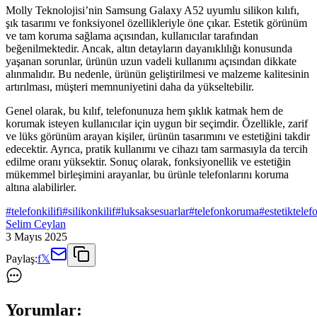
Molly Teknolojisi’nin Samsung Galaxy A52 uyumlu silikon kılıfı,
şık tasarımı ve fonksiyonel özellikleriyle öne çıkar. Estetik görünüm
ve tam koruma sağlama açısından, kullanıcılar tarafından
beğenilmektedir. Ancak, altın detayların dayanıklılığı konusunda
yaşanan sorunlar, ürünün uzun vadeli kullanımı açısından dikkate
alınmalıdır. Bu nedenle, ürünün geliştirilmesi ve malzeme kalitesinin
artırılması, müşteri memnuniyetini daha da yükseltebilir.
Genel olarak, bu kılıf, telefonunuza hem şıklık katmak hem de
korumak isteyen kullanıcılar için uygun bir seçimdir. Özellikle, zarif
ve lüks görünüm arayan kişiler, ürünün tasarımını ve estetiğini takdir
edecektir. Ayrıca, pratik kullanımı ve cihazı tam sarmasıyla da tercih
edilme oranı yüksektir. Sonuç olarak, fonksiyonellik ve estetiğin
mükemmel birleşimini arayanlar, bu ürünle telefonlarını koruma
altına alabilirler.
#
telefonkilifi
#
silikonkilif
#
luksaksesuarlar
#
telefonkoruma
#
estetiktelef
Selim Ceylan
3 Mayıs 2025
Paylaş:
f
𝕏
Yorumlar: