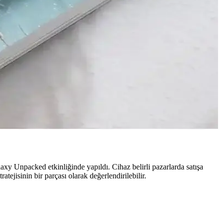
ihtiyaçlarınıza uygun olduğunu belirlemenize yardımcı olur.
ntemlerle gereksiz dosyalardan kurtulun.
ilik vaat ediyor.
xy Unpacked etkinliğinde yapıldı. Cihaz belirli pazarlarda satışa
tejisinin bir parçası olarak değerlendirilebilir.