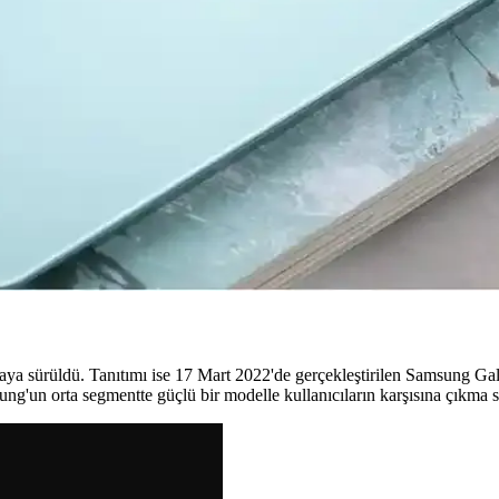
ans, kamera ve batarya özelliklerini karşılaştırıyoruz. Hangi modelin 
imi Üzerine Detaylı İnceleme
anın teknoloji yolculuğu ve Galaxy serisinin gelişimi öne çıkıyor.
rformans Optimizasyonu
ını artırır ve depolama alanını genişletir. Güvenilir araçlar ve doğru yö
cel Bilgiler ve Beklentiler
k teknolojik gelişmeler ve piyasa stratejileri yüksek performans ve yen
aya sürüldü. Tanıtımı ise 17 Mart 2022'de gerçekleştirilen Samsung Gala
g'un orta segmentte güçlü bir modelle kullanıcıların karşısına çıkma stra