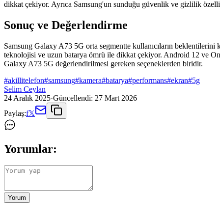
dikkat çekiyor. Ayrıca Samsung'un sunduğu güvenlik ve gizlilik özelli
Sonuç ve Değerlendirme
Samsung Galaxy A73 5G orta segmentte kullanıcıların beklentilerini k
teknolojisi ve uzun batarya ömrü ile dikkat çekiyor. Android 12 ve On
Galaxy A73 5G değerlendirilmesi gereken seçeneklerden biridir.
#
akillitelefon
#
samsung
#
kamera
#
batarya
#
performans
#
ekran
#
5g
Selim Ceylan
24 Aralık 2025
·
Güncellendi:
27 Mart 2026
Paylaş:
f
𝕏
Yorumlar:
Yorum