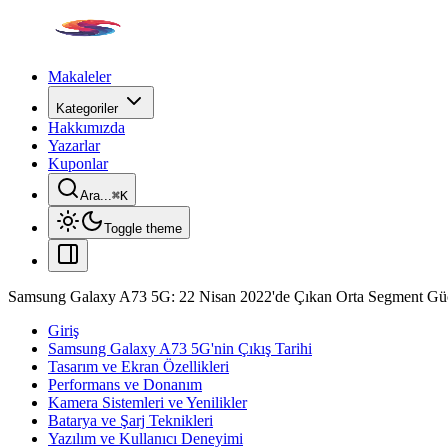
Makaleler
Kategoriler
Hakkımızda
Yazarlar
Kuponlar
Ara...
⌘
K
Toggle theme
Samsung Galaxy A73 5G: 22 Nisan 2022'de Çıkan Orta Segment Güçl
Giriş
Samsung Galaxy A73 5G'nin Çıkış Tarihi
Tasarım ve Ekran Özellikleri
Performans ve Donanım
Kamera Sistemleri ve Yenilikler
Batarya ve Şarj Teknikleri
Yazılım ve Kullanıcı Deneyimi