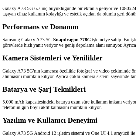
Galaxy A73 5G 6.7 inç büyüklüğünde bir ekranla geliyor ve 1080x2400
taşıyan cihaz kullanım kolaylığı ve estetik açıdan da olumlu geri dön
Performans ve Donanım
Samsung Galaxy A73 5G
Snapdragon 778G
işlemciye sahip. Bu işl
görevlerde hızlı yanıt veriyor ve geniş depolama alanı sunuyor. Ayrıca 
Kamera Sistemleri ve Yenilikler
Galaxy A73 5G'nin kamerası özellikle fotoğraf ve video çekiminde ön
alınmasını mümkün kılıyor. Ayrıca çoklu kamera sistemi sayesinde far
Batarya ve Şarj Teknikleri
5.000 mAh kapasitesindeki batarya uzun süre kullanım imkanı veriyor. 
telefonun gün boyu aktif kalmasını mümkün kılıyor.
Yazılım ve Kullanıcı Deneyimi
Galaxy A73 5G Android 12 işletim sistemi ve One UI 4.1 arayüzü ile g