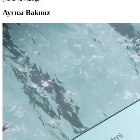
Ayrıca Bakınız
Apple iPhone 16 Plus 512GB Pembe Akıllı Telefon Ge
Apple iPhone 16 Plus, 512GB depolama, gelişmiş kamera özellikleri ve
Apple iPhone 16 Pro Max 512GB Siyah: Gelişmiş Kam
iPhone 16 Pro Max, titanyum tasarımı, 6,9 inç ekran ve gelişmiş kameral
Apple iPhone Serisinin Güncel Modelleri ve Gelecekte
2022 ve sonrası iPhone modelleri, tasarım ve performans alanında önemli 
Samsung Galaxy S24 ve S24 Ultra Karşılaştırması: Öze
Samsung Galaxy S24 ve S24 Ultra modellerinin tasarım, ekran, kamera ve
Redmi Note 11 Pro ve Redmi Note 12 Pro Karşılaştırma