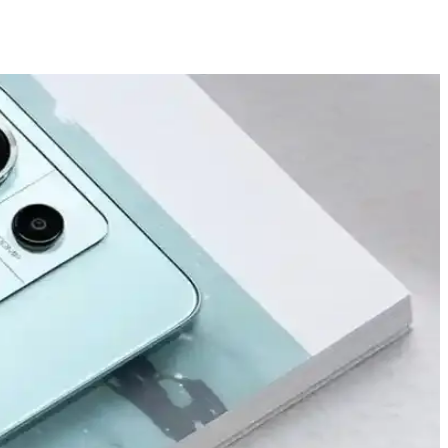
rü ve 5G desteğiyle üstün kullanıcı deneyimi sunar.
ilikçi özellikleriyle kullanıcıların beklentilerini karşılar.
 kullanıcıların bilinçli tercihler yapmasını sağlıyor.
deneyimleriyle ilgili önemli bilgiler içerir.