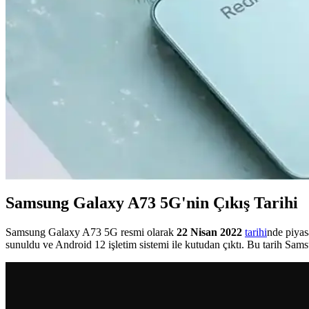
Redmi Note 11 Pro ve Redmi Note 12 Pro modellerinin tasarım, perform
Samsung'un İlk Akıllı Telefonu ve Teknolojideki Geliş
Samsung'un ilk akıllı telefonu hakkında bilgi olmamakla birlikte, mark
Akıllı Telefon ve Tabletlerde Dosya Temizleme ve Pe
Akıllı telefon ve tabletlerde düzenli dosya temizliği, cihaz performans
Redmi'nin En Yeni Akıllı Telefon Modeli Hakkında Gün
Redmi'nin yeni modeli hakkında kesin detaylar henüz açıklanmadı, anca
Samsung Galaxy A73 5G'nin Çıkış Tarihi
Samsung Galaxy A73 5G resmi olarak
22 Nisan 2022
tarihi
nde piyas
sunuldu ve Android 12 işletim sistemi ile kutudan çıktı. Bu tarih Samsun