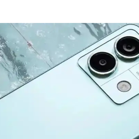
lişmiş Tasarım ve Yüksek Performans
 dayanıklı tasarımıyla öne çıkıyor. Güçlü A18 Bionic çip, uzun pil öm
era ve Yüksek Performanslı Akıllı Telefon
arıyla öne çıkan yüksek performanslı akıllı telefon. Uzun pil ömrü ve yen
ki Yenilikler Hakkında Bilgi
adımlar atıyor. Yeni modeller ve teknolojik gelişmelerle ilgili detaylar,
llikler ve Kullanıcı Deneyimleri
 performans özelliklerini karşılaştırıyoruz. Güncellemeler ve kullanıcı 
sı: Özellikler ve Farklar