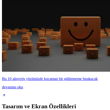
Bu 10 alışveriş yüzünüzde kocaman bir gülümseme bırakacak
devamını oku
Tasarım ve Ekran Özellikleri